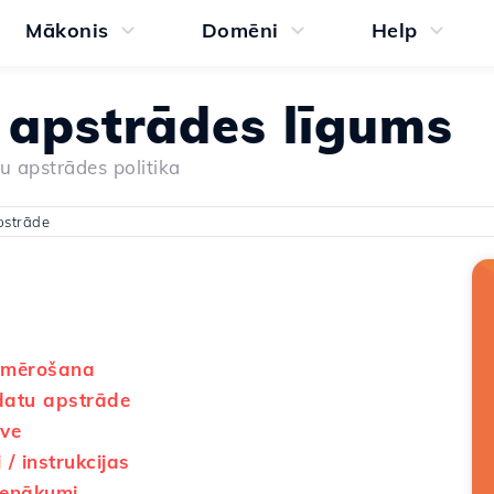
Mākonis
Domēni
Help
 apstrādes līgums
 apstrādes politika
pstrāde
emērošana
datu apstrāde
uve
 / instrukcijas
ienākumi