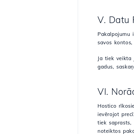
V. Datu 
Pakalpojumu iz
savos kontos,
Ja tiek veikta
gadus, saskaņ
VI. Norā
Hostico rīkosi
ievērojot pre
tiek saprasts,
noteiktos pak