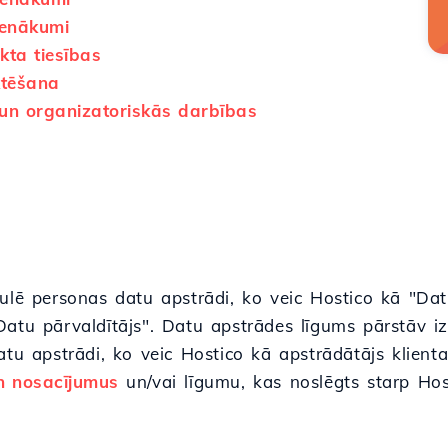
ienākumi
kta tiesības
ktēšana
un organizatoriskās darbības
ulē personas datu apstrādi, ko veic Hostico kā "Datu
Datu pārvaldītājs". Datu apstrādes līgums pārstāv 
atu apstrādi, ko veic Hostico kā apstrādātājs klient
n nosacījumus
un/vai līgumu, kas noslēgts starp Hos