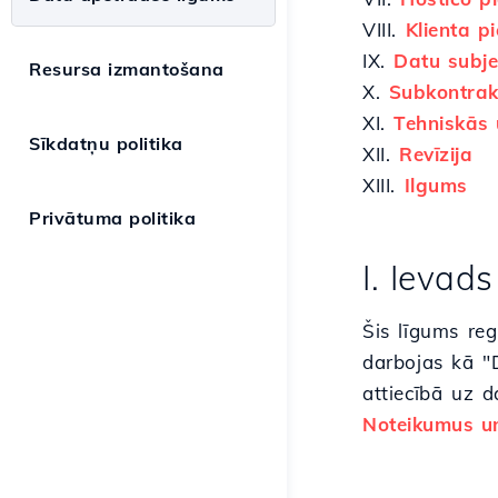
VIII.
Klienta p
IX.
Datu subje
Resursa izmantošana
X.
Subkontra
XI.
Tehniskās 
Sīkdatņu politika
XII.
Revīzija
XIII.
Ilgums
Privātuma politika
I. Ievads
Šis līgums reg
darbojas kā "
attiecībā uz d
Noteikumus u