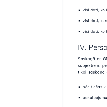
visi dati, ko
visi dati, ku
visi dati, k
IV. Pers
Saskaņā ar GDP
subjektiem, pr
tikai saskaņā 
pēc tiešas k
pakalpojumu