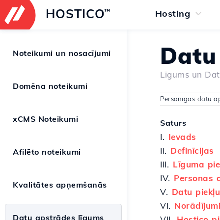
HOSTICO
™
Hosting
Datu
Noteikumi un nosacījumi
Līgums un Datu
Domēna noteikumi
Personīgās datu a
xCMS Noteikumi
Saturs
I.
Ievads
II.
Definīcijas
Afilēto noteikumi
III.
Līguma pi
IV.
Personas 
Kvalitātes apņemšanās
V.
Datu piekļ
VI.
Norādījumi
Datu apstrādes līgums
VII.
Hostico p