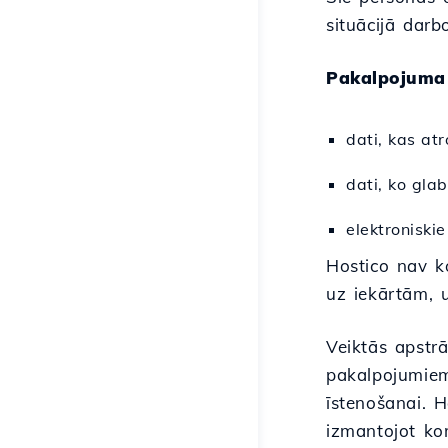
situācijā darb
Pakalpojuma 
dati, kas at
dati, ko gla
elektroniskie
Hostico nav k
uz iekārtām, 
Veiktās apstrā
pakalpojumiem.
īstenošanai. H
izmantojot ko