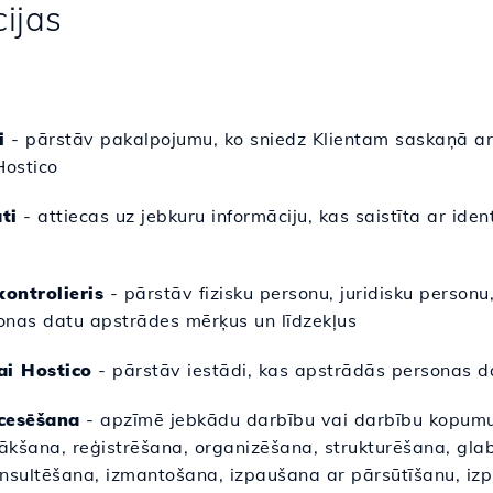
cijas
i
- pārstāv pakalpojumu, ko sniedz Klientam saskaņā a
Hostico
ti
- attiecas uz jebkuru informāciju, kas saistīta ar iden
kontrolieris
- pārstāv fizisku personu, juridisku personu,
onas datu apstrādes mērķus un līdzekļus
ai Hostico
- pārstāv iestādi, kas apstrādās personas d
cesēšana
- apzīmē jebkādu darbību vai darbību kopumu,
kšana, reģistrēšana, organizēšana, strukturēšana, gla
nsultēšana, izmantošana, izpaušana ar pārsūtīšanu, izp