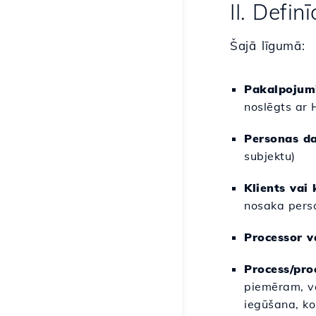
II. Definī
Šajā līgumā:
Pakalpojum
noslēgts ar 
Personas da
subjektu)
Klients vai 
nosaka pers
Processor v
Process/pro
piemēram, vā
iegūšana, ko