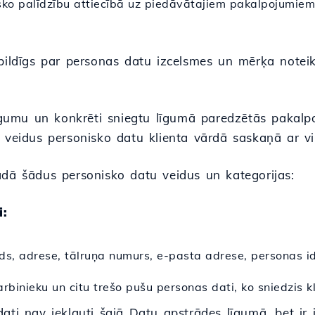
sko palīdzību attiecībā uz piedāvātajiem pakalpojumiem
bildīgs par personas datu izcelsmes un mērķa noteik
 līgumu un konkrēti sniegtu līgumā paredzētās pakal
n veidus personisko datu klienta vārdā saskaņā ar vi
ādā šādus personisko datu veidus un kategorijas:
i:
ds, adrese, tālruņa numurs, e-pasta adrese, personas id
arbinieku un citu trešo pušu personas dati, ko sniedzis k
ati nav iekļauti šajā Datu apstrādes līgumā, bet ir 