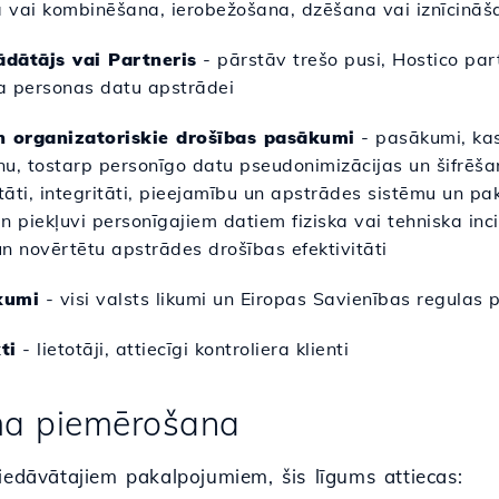
 vai kombinēšana, ierobežošana, dzēšana vai iznīcināš
dātājs vai Partneris
- pārstāv trešo pusi, Hostico par
ta personas datu apstrādei
n organizatoriskie drošības pasākumi
- pasākumi, kas
u, tostarp personīgo datu pseudonimizācijas un šifrēša
itāti, integritāti, pieejamību un apstrādes sistēmu un pa
n piekļuvi personīgajiem datiem fiziska vai tehniska inc
n novērtētu apstrādes drošības efektivitāti
ikumi
- visi valsts likumi un Eiropas Savienības regulas
ti
- lietotāji, attiecīgi kontroliera klienti
uma piemērošana
iedāvātajiem pakalpojumiem, šis līgums attiecas: