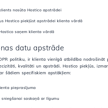
 klients nosūta Hostico apstrādei
rus Hostico piekļūst apstrādei klienta vārdā
o Hostico saņem klienta vārdā
onas datu apstrāde
R politiku, ir klienta vienīgā atbildība nodrošināt
ecizitāti, kvalitāti un apstrādi. Hostico piekļūs, iz
ar šādiem specifiskiem apstākļiem:
lienta pieprasījuma
 sniegšanai saskaņā ar līgumu