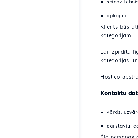
sniedz tehni
apkopei
Klients būs at
kategorijām.
Lai izpildītu
kategorijas u
Hostico apstr
Kontaktu dat
vārds, uzvār
pārstāvju, d
Šie personas d