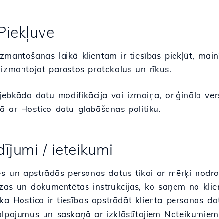
Piekļuve
mantošanas laikā klientam ir tiesības piekļūt, main
 izmantojot parastos protokolus un rīkus.
 jebkāda datu modifikācija vai izmaiņa, oriģinālo ve
ā ar Hostico datu glabāšanas politiku.
dījumi / ieteikumi
es un apstrādās personas datus tikai ar mērķi nodro
cīzas un dokumentētas instrukcijas, ko saņem no kli
 ka Hostico ir tiesības apstrādāt klienta personas d
alpojumus un saskaņā ar izklāstītajiem Noteikumiem 