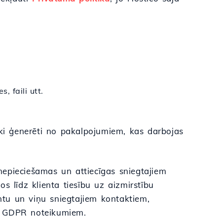
, faili utt.
ski ģenerēti no pakalpojumiem, kas darbojas
 nepieciešamas un attiecīgas sniegtajiem
s līdz klienta tiesību uz aizmirstību
entu un viņu sniegtajiem kontaktiem,
r GDPR noteikumiem.