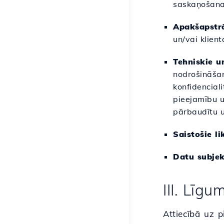
saskaņošana
Apakšapstrā
un/vai klien
Tehniskie u
nodrošināšan
konfidencial
pieejamību u
pārbaudītu u
Saistošie l
Datu subjek
III. Līg
Attiecībā uz p