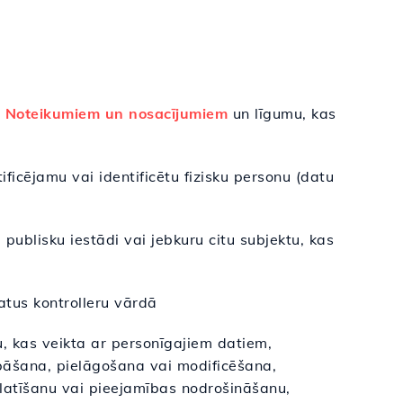
r
Noteikumiem un nosacījumiem
un līgumu, kas
tificējamu vai identificētu fizisku personu (datu
 publisku iestādi vai jebkuru citu subjektu, kas
atus kontrolleru vārdā
 kas veikta ar personīgajiem datiem,
bāšana, pielāgošana vai modificēšana,
latīšanu vai pieejamības nodrošināšanu,