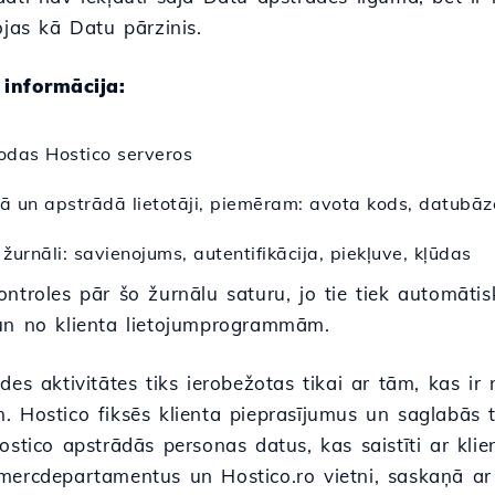
ojas kā Datu pārzinis.
informācija:
rodas Hostico serveros
bā un apstrādā lietotāji, piemēram: avota kods, datubāzes
 žurnāli: savienojums, autentifikācija, piekļuve, kļūdas
ontroles pār šo žurnālu saturu, jo tie tiek automāti
un no klienta lietojumprogrammām.
des aktivitātes tiks ierobežotas tikai ar tām, kas ir
 Hostico fiksēs klienta pieprasījumus un saglabās to
ostico apstrādās personas datus, kas saistīti ar kli
mercdepartamentus un Hostico.ro vietni, saskaņā a