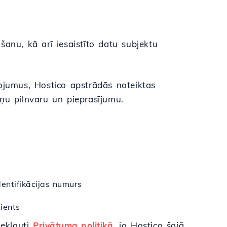
šanu, kā arī iesaistīto datu subjektu
pojumus, Hostico apstrādās noteiktas
ņu pilnvaru un pieprasījumu.
entifikācijas numurs
lients
iekļauti
Privātuma politikā
, jo Hostico šajā