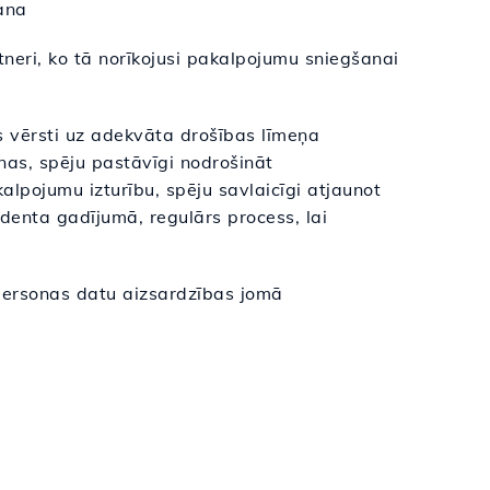
ana
tneri, ko tā norīkojusi pakalpojumu sniegšanai
 vērsti uz adekvāta drošības līmeņa
nas, spēju pastāvīgi nodrošināt
kalpojumu izturību, spēju savlaicīgi atjaunot
identa gadījumā, regulārs process, lai
 personas datu aizsardzības jomā