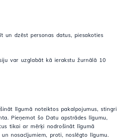
īt un dzēst personas datus, piesakoties
rsiju var uzglabāt kā ierakstu žurnālā 10
šināt līgumā noteiktos pakalpojumus, stingri
enta. Pieņemot šo Datu apstrādes līgumu,
atus tikai ar mērķi nodrošināt līgumā
un nosacījumiem, proti, noslēgto līgumu.