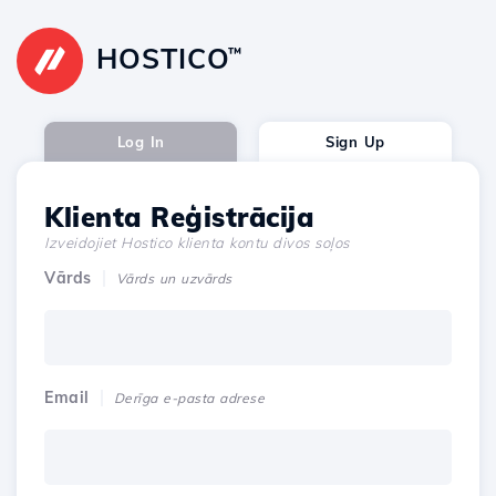
HOSTICO
™
Log In
Sign Up
Klienta Reģistrācija
Izveidojiet Hostico klienta kontu divos soļos
Vārds
Vārds un uzvārds
Email
Derīga e-pasta adrese