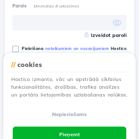
Parole
Minimālais 8 rakstzīmes
Izveidot paroli
Piekrišana
noteikumiem un nosacījumiem
Hostico
//
cookies
Man ir konts
Sign Up
Hostico izmanto, vāc un apstrādā sīkfailus
funkcionalitātes, drošības, trafika analīzes
un portāla lietojamības uzlabošanas nolūkos.
Reģistrējies ar
Nepieciešams
Pieņemt