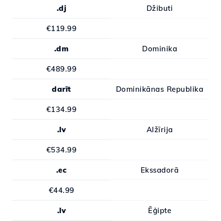
.dj
Džibuti
€119.99
.dm
Dominika
€489.99
darīt
Dominikānas Republika
€134.99
.lv
Alžīrija
€534.99
.ec
Ekssadorā
€44.99
.lv
Ēģipte