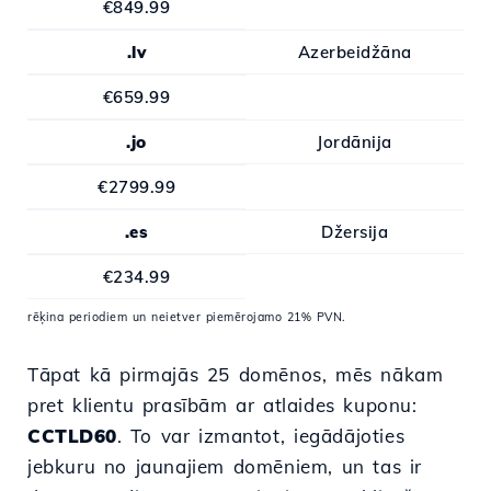
€849.99
.lv
Azerbeidžāna
€659.99
.jo
Jordānija
€2799.99
.es
Džersija
€234.99
rēķina periodiem un neietver piemērojamo 21% PVN.
Tāpat kā pirmajās 25 domēnos, mēs nākam
pret klientu prasībām ar atlaides kuponu:
CCTLD60
. To var izmantot, iegādājoties
jebkuru no jaunajiem domēniem, un tas ir