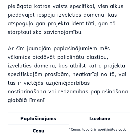
pielāgota katras valsts specifikai, vienlaikus
piedāvājot iespēju izvēlēties domēnu, kas
atspoguļo gan projekta identitāti, gan tā
starptautisko savienojamību.
Ar šīm jaunajām paplašinājumiem mēs
vēlamies piedāvāt palielinātu elastību,
izvēloties domēnu, kas atbilst katra projekta
specifiskajām prasībām, neatkarīgi no tā, vai
tas ir vietējās uzņēmējdarbības
nostiprināšana vai redzamības paplašināšana
globālā līmenī.
Paplašinājums
Izcelsme
*Cenas tabulā ir aprēķinātas gada
Cenu