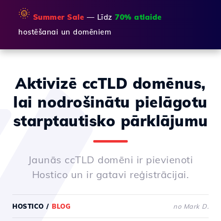
🌞
Summer Sale
— Līdz
70% atlaide
hostēšanai un domēniem
Aktivizē ccTLD domēnus,
lai nodrošinātu pielāgotu
starptautisko pārklājumu
Jaunās ccTLD domēni ir pievienoti
Hostico un ir gatavi reģistrācijai.
HOSTICO
/
BLOG
no Mark D.