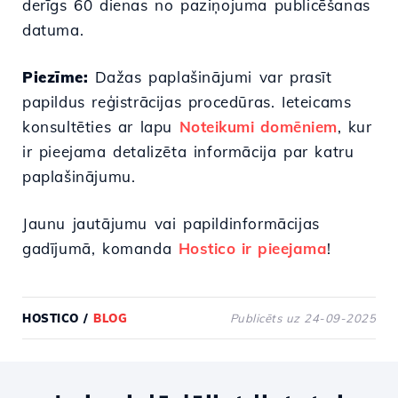
derīgs 60 dienas no paziņojuma publicēšanas
datuma.
Piezīme:
Dažas paplašinājumi var prasīt
papildus reģistrācijas procedūras. Ieteicams
konsultēties ar lapu
Noteikumi domēniem
, kur
ir pieejama detalizēta informācija par katru
paplašinājumu.
Jaunu jautājumu vai papildinformācijas
gadījumā, komanda
Hostico ir pieejama
!
HOSTICO
/
BLOG
Publicēts uz 24-09-2025