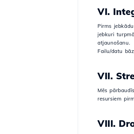
VI. Int
Pirms jebkādu
jebkuri turpm
atjaunošanu.
Failu/datu bāz
VII. Str
Mēs pārbaudīs
resursiem pirm
VIII. Dr