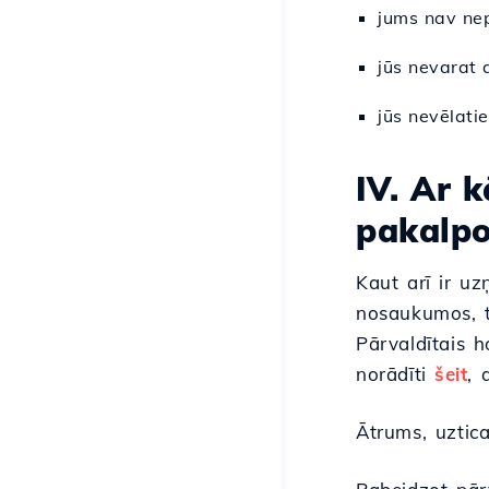
jums nav nepi
jūs nevarat 
jūs nevēlati
IV. Ar 
pakalpo
Kaut arī ir u
nosaukumos, t
Pārvaldītais 
norādīti
šeit
, 
Ātrums, uztica