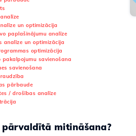
ts
analīze
nalīze un optimizācija
īvo paplašinājumu analīze
 analīze un optimizācija
rogrammas optimizācija
o pakalpojumu savienošana
nes savienošana
zraudzība
jas pārbaude
tes / drošības analīze
rācija
ir pārvaldītā mitināšana?