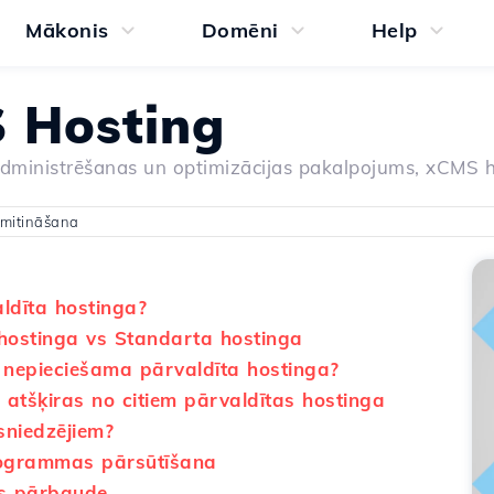
Mākonis
Domēni
Help
 Hosting
dministrēšanas un optimizācijas pakalpojums, xCMS h
 mitināšana
aldīta hostinga?
 hostinga vs Standarta hostinga
r nepieciešama pārvaldīta hostinga?
 atšķiras no citiem pārvaldītas hostinga
niedzējiem?
rogrammas pārsūtīšana
es pārbaude