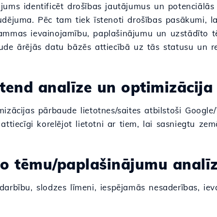
jums identificēt drošības jautājumus un potenciālās
udējuma. Pēc tam tiek īstenoti drošības pasākumi, la
ammas ievainojamību, paplašinājumu un uzstādīto 
ude ārējās datu bāzēs attiecībā uz tās statusu un re
ntend analīze un optimizācija
izācijas pārbaude lietotnes/saites atbilstoši Googl
attiecīgi korelējot lietotni ar tiem, lai sasniegtu zem
vo tēmu/paplašinājumu analī
arbību, slodzes līmeni, iespējamās nesaderības, iev