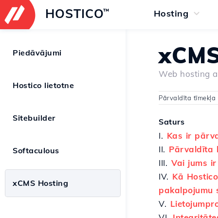
HOSTICO
™
Hosting
xCMS
Piedāvājumi
Web hosting a
Hostico lietotne
Pārvaldīta tīmekļa
Sitebuilder
Saturs
I.
Kas ir pārv
II.
Pārvaldīta
Softaculous
III.
Vai jums i
IV.
Kā Hostico
xCMS Hosting
pakalpojumu s
V.
Lietojump
VI.
Integritāt