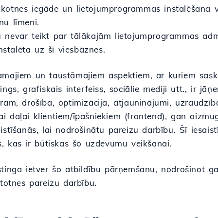
kotnes iegāde un lietojumprogrammas instalēšana va
nu līmeni.
 nevar teikt par tālākajām lietojumprogrammas admi
instalēta uz šī viesbāznes.
amajiem un taustāmajiem aspektiem, ar kuriem saska
ings, grafiskais interfeiss, sociālie mediji utt., ir 
ram, drošība, optimizācija, atjauninājumi, uzraudzība
 daļai klientiem/īpašniekiem (frontend), gan aizmug
istīšanās, lai nodrošinātu pareizu darbību. Šī iesais
s, kas ir būtiskas šo uzdevumu veikšanai.
stinga ietver šo atbildību pārņemšanu, nodrošinot g
etotnes pareizu darbību.