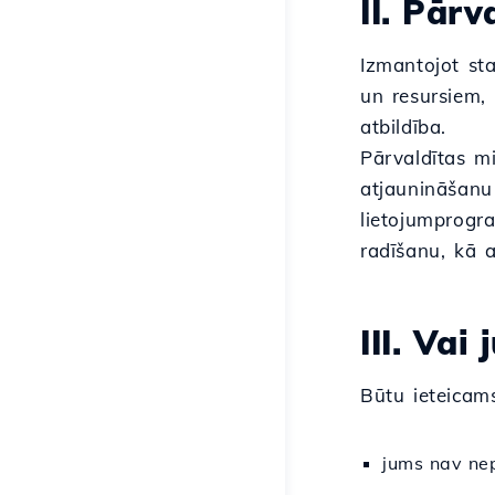
II. Pār
Izmantojot st
un resursiem,
atbildība.
Pārvaldītas m
atjaunināšanu
lietojumprogra
radīšanu, kā a
III. Va
Būtu ieteicams
jums nav nep