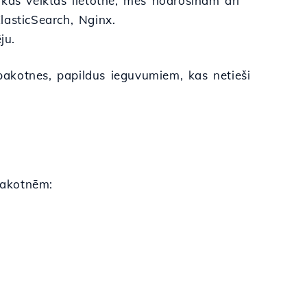
kas veiktas lietotnē, mēs nodrošinām arī
lasticSearch, Nginx.
ju.
akotnes, papildus ieguvumiem, kas netieši
pakotnēm: