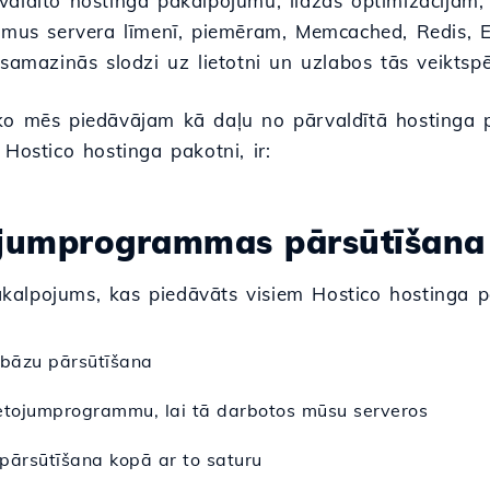
valdīto hostinga pakalpojumu, līdzās optimizācijām, 
jumus servera līmenī, piemēram, Memcached, Redis, E
 samazinās slodzi uz lietotni un uzlabos tās veiktspē
ko mēs piedāvājam kā daļu no pārvaldītā hostinga p
 Hostico hostinga pakotni, ir:
ojumprogrammas pārsūtīšana
alpojums, kas piedāvāts visiem Hostico hostinga 
ubāzu pārsūtīšana
lietojumprogrammu, lai tā darbotos mūsu serveros
pārsūtīšana kopā ar to saturu