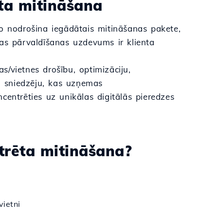
rta mitināšana
ko nodrošina iegādātais mitināšanas pakete,
mas pārvaldīšanas uzdevums ir klienta
/vietnes drošību, optimizāciju,
 sniedzēju, kas uzņemas
centrēties uz unikālas digitālās pieredzes
strēta mitināšana?
ietni