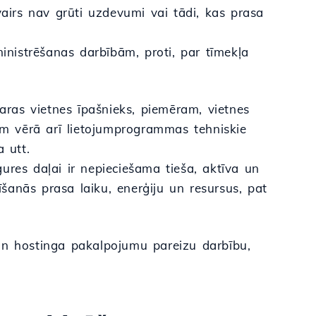
irs nav grūti uzdevumi vai tādi, kas prasa
nistrēšanas darbībām, proti, par tīmekļa
ras vietnes īpašnieks, piemēram, vietnes
jāņem vērā arī lietojumprogrammas tehniskie
 utt.
ures daļai ir nepieciešama tieša, aktīva un
tīšanās prasa laiku, enerģiju un resursus, pat
an hostinga pakalpojumu pareizu darbību,