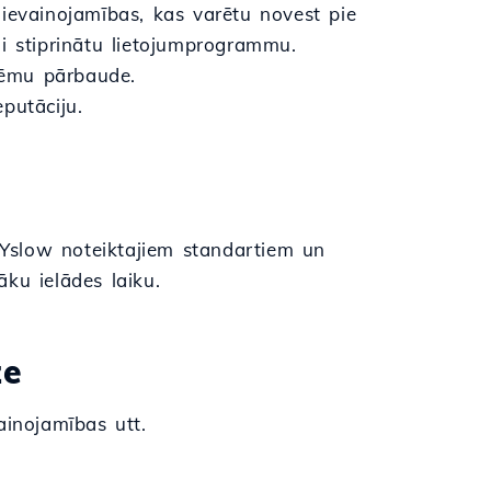
 ievainojamības, kas varētu novest pie
i stiprinātu lietojumprogrammu.
tēmu pārbaude.
putāciju.
e/Yslow noteiktajiem standartiem un
āku ielādes laiku.
ze
ainojamības utt.