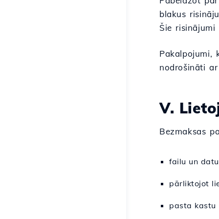
Pabeidzot pār
blakus risinā
Šie risinājumi
Pakalpojumi, 
nodrošināti ar
V. Liet
Bezmaksas pak
failu un dat
pārliktojot 
pasta kastu 