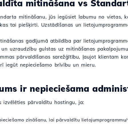
valdīta mitināšana vs Standa
andarta mitināšanu, jūs iegūsiet labumu no vietas, 
 kas tai piešķirti. Uzstādīšanas un lietojumprogram
itināšanas gadījumā atbildība par lietojumprogrammas
 un uzraudzību gulstas uz mitināšanas pakalpojumu
mmas pārvaldīšanas sarežģītību, ļaujot klientam kon
rī iegūt nepieciešamo brīvību un mieru.
i jums ir nepieciešama admini
 izvēlēties pārvaldītu hostingu, ja:
ieciešamo zināšanu, lai pārvaldītu lietojumprogrammu/v