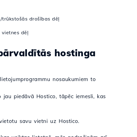
s/trūkstošās drošības dēļ
 vietnes dēļ
 pārvaldītās hostinga
tu lietojumprogrammu nosaukumiem to
 jau piedāvā Hostico, tāpēc iemesli, kas
vietotu savu vietni uz Hostico.