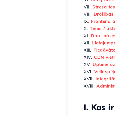
VII.
Stresa tes
VIII.
Drošības 
IX.
Frontend a
X.
Tēmu / akt
XI.
Datu bāzes
XII.
Lietojump
XIII.
Piedāvāt
XIV.
CDN viet
XV.
Uptime u
XVI.
Veiktspē
XVII.
Integritā
XVIII.
Administ
I. Kas 