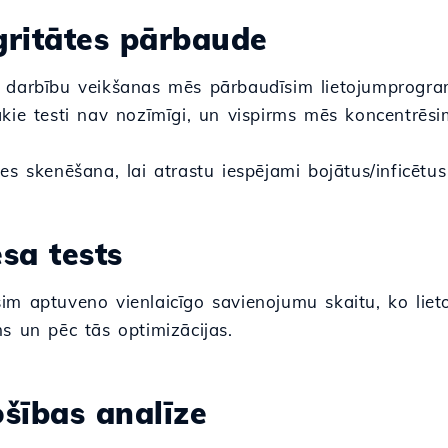
egritātes pārbaude
 darbību veikšanas mēs pārbaudīsim lietojumprogramm
ākie testi nav nozīmīgi, un vispirms mēs koncentrēs
es skenēšana, lai atrastu iespējami bojātus/inficētus
esa tests
im aptuveno vienlaicīgo savienojumu skaitu, ko lie
s un pēc tās optimizācijas.
ošības analīze