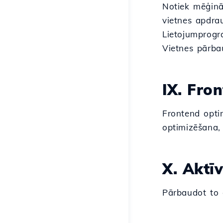
Notiek mēģinā
vietnes apdra
Lietojumprogr
Vietnes pārba
IX. Fro
Frontend optim
optimizēšana, 
X. Aktī
Pārbaudot to d