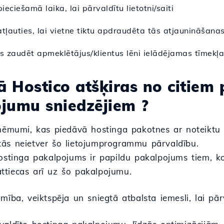
eciešamā laika, lai pārvaldītu lietotni/saiti
atļauties, lai vietne tiktu apdraudēta tās atjaunināšana
es zaudēt apmeklētājus/klientus lēni ielādējamas tīmekļa
kā Hostico atšķiras no citiem
jumu sniedzējiem ?
zņēmumi, kas piedāvā hostinga pakotnes ar noteik
ās neietver šo lietojumprogrammu pārvaldību.
hostinga pakalpojums ir papildu pakalpojums tiem, ko
attiecas arī uz šo pakalpojumu.
mība, veiktspēja un sniegtā atbalsta iemesli, lai pār