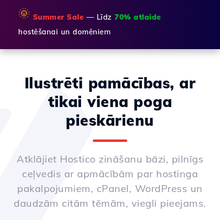
🌞
Summer Sale
— Līdz
70% atlaide
hostēšanai un domēniem
Ilustrēti pamācības, ar
tikai viena poga
pieskārienu
Atklājiet Hostico zināšanu bāzi, pilnīgs
ceļvedis ar apmācībām par hostinga
pakalpojumiem, cPanel, WordPress un
daudzām citām tēmām, viegli pieejams.