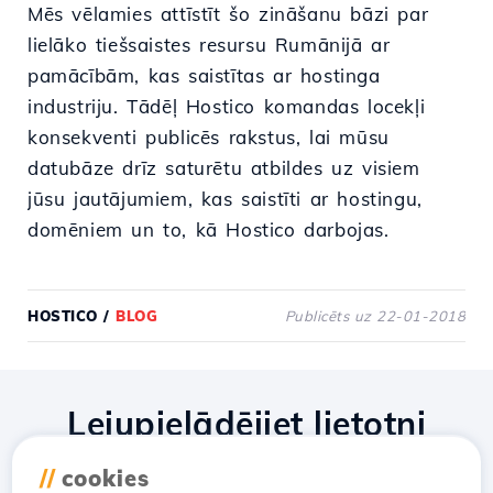
Mēs vēlamies attīstīt šo zināšanu bāzi par
lielāko tiešsaistes resursu Rumānijā ar
pamācībām, kas saistītas ar hostinga
industriju. Tādēļ Hostico komandas locekļi
konsekventi publicēs rakstus, lai mūsu
datubāze drīz saturētu atbildes uz visiem
jūsu jautājumiem, kas saistīti ar hostingu,
domēniem un to, kā Hostico darbojas.
HOSTICO
/
BLOG
Publicēts uz 22-01-2018
Lejupielādējiet lietotni
Hostico
//
cookies