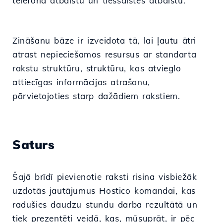
telefona atbalstu un tiešsaistes atbalstu.
Zināšanu bāze ir izveidota tā, lai ļautu ātri
atrast nepieciešamos resursus ar standarta
rakstu struktūru, struktūru, kas atvieglo
attiecīgas informācijas atrašanu,
pārvietojoties starp dažādiem rakstiem.
Saturs
Šajā brīdī pievienotie raksti risina visbiežāk
uzdotās jautājumus Hostico komandai, kas
radušies daudzu stundu darba rezultātā un
tiek prezentēti veidā, kas, mūsuprāt, ir pēc