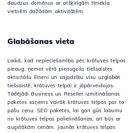
daudzus domēnus ar atšķirīgām tīmekļa
vietnēm dažādām aktivitātēm.
Glabāšanas vieta
Laikā, kad nepieciešamība pēc krātuves telpas
pieaug, ņemot vērā pieaugošo tiešsaistes
aktivitāšu līmeni un vajadzību visu uzglabāt
tiešsaistē, krātuves telpai ir jāpārveidojas.
Tādējādi Business un Reseller izmitināšanas
paketes saņems vairāk krātuves telpas par to
pašu cenu. SEO paketes, lai gan gūs labumu
no krātuves telpas palielināšanas, arī būs ar
augstākām cenām. Jaunās krātuves telpas