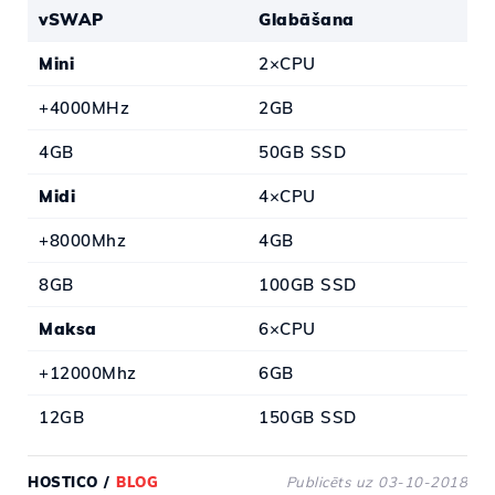
vSWAP
Glabāšana
Mini
2×CPU
+4000MHz
2GB
4GB
50GB SSD
Midi
4×CPU
+8000Mhz
4GB
8GB
100GB SSD
Maksa
6×CPU
+12000Mhz
6GB
12GB
150GB SSD
HOSTICO
/
BLOG
Publicēts uz 03-10-2018