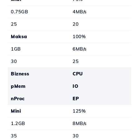
0.75GB
4MB/s
25
20
Maksa
100%
1GB
6MB/s
30
25
Bizness
CPU
pMem
IO
nProc
EP
Mini
125%
1.2GB
8MB/s
35
30