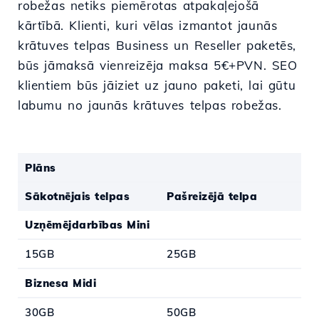
robežas netiks piemērotas atpakaļejošā
kārtībā. Klienti, kuri vēlas izmantot jaunās
krātuves telpas Business un Reseller paketēs,
būs jāmaksā vienreizēja maksa 5€+PVN. SEO
klientiem būs jāiziet uz jauno paketi, lai gūtu
labumu no jaunās krātuves telpas robežas.
Plāns
Sākotnējais telpas
Pašreizējā telpa
Uzņēmējdarbības Mini
15GB
25GB
Biznesa Midi
30GB
50GB