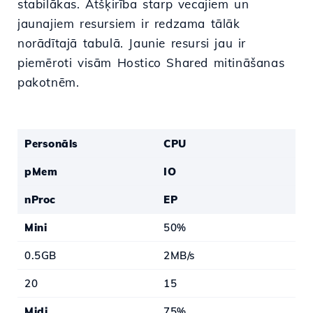
stabilākas. Atšķirība starp vecajiem un
jaunajiem resursiem ir redzama tālāk
norādītajā tabulā. Jaunie resursi jau ir
piemēroti visām Hostico Shared mitināšanas
pakotnēm.
Personāls
CPU
pMem
IO
nProc
EP
Mini
50%
0.5GB
2MB/s
20
15
Midi
75%