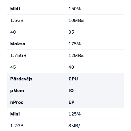
Midi
150%
1.5GB
10MB/s
40
35
Maksa
175%
1.75GB
12MB/s
45
40
Pārdevējs
CPU
pMem
IO
nProc
EP
Mini
125%
1.2GB
8MB/s