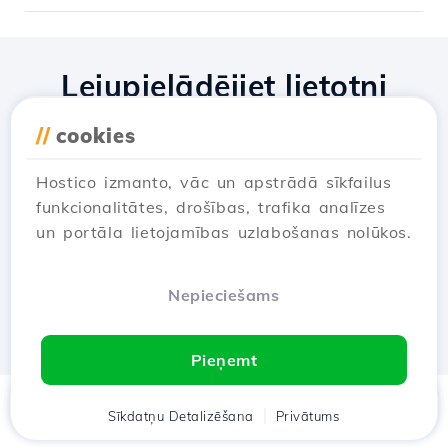
Lejupielādējiet lietotni
Hostico
//
cookies
Hostico izmanto, vāc un apstrādā sīkfailus
funkcionalitātes, drošības, trafika analīzes
un portāla lietojamības uzlabošanas nolūkos.
Nepieciešams
Pieņemt
Mājas
Sīkdatņu Detalizēšana
Klients
Groza
Privātums
Chat
Meniu