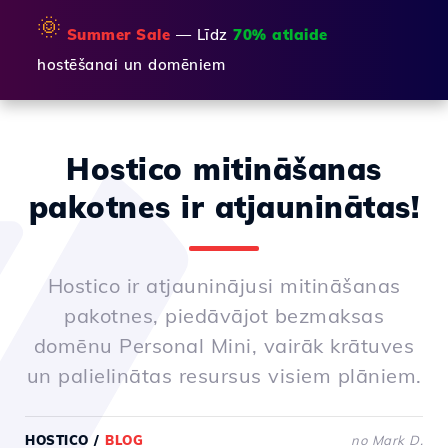
🌞
Summer Sale
— Līdz
70% atlaide
hostēšanai un domēniem
Hostico mitināšanas
pakotnes ir atjauninātas!
Hostico ir atjauninājusi mitināšanas
pakotnes, piedāvājot bezmaksas
domēnu Personal Mini, vairāk krātuves
un palielinātas resursus visiem plāniem.
HOSTICO
/
BLOG
no Mark D.