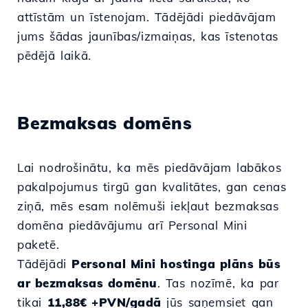
attīstām un īstenojam. Tādējādi piedāvājam
jums šādas jaunības/izmaiņas, kas īstenotas
pēdējā laikā.
Bezmaksas domēns
Lai nodrošinātu, ka mēs piedāvājam labākos
pakalpojumus tirgū gan kvalitātes, gan cenas
ziņā, mēs esam nolēmuši iekļaut bezmaksas
domēna piedāvājumu arī Personal Mini
paketē.
Tādējādi
Personal Mini hostinga plāns būs
ar bezmaksas domēnu
. Tas nozīmē, ka par
tikai
11,88€ +PVN/gadā
jūs saņemsiet gan