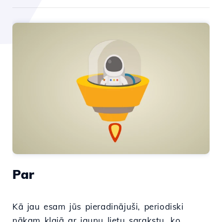
Par
Kā jau esam jūs pieradinājuši, periodiski
nākam klajā ar jaunu lietu sarakstu, ko