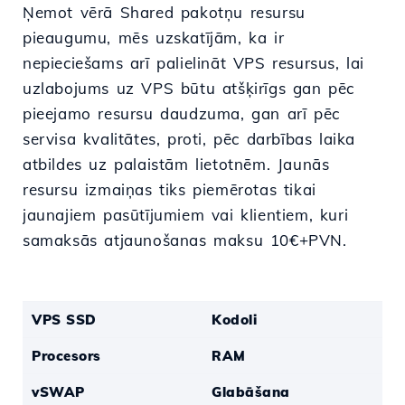
Ņemot vērā Shared pakotņu resursu
pieaugumu, mēs uzskatījām, ka ir
nepieciešams arī palielināt VPS resursus, lai
uzlabojums uz VPS būtu atšķirīgs gan pēc
pieejamo resursu daudzuma, gan arī pēc
servisa kvalitātes, proti, pēc darbības laika
atbildes uz palaistām lietotnēm. Jaunās
resursu izmaiņas tiks piemērotas tikai
jaunajiem pasūtījumiem vai klientiem, kuri
samaksās atjaunošanas maksu 10€+PVN.
VPS SSD
Kodoli
Procesors
RAM
vSWAP
Glabāšana