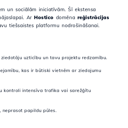
em un sociālām iniciatīvām. Šī ekstensa
 mājaslapai. Ar
Hostico
domēna
reģistrācijas
avu tiešsaistes platformu nodrošināšanai.
 ziedotāju uzticību un tavu projektu redzamību.
jamību, kas ir būtiski vietnēm ar ziedojumu
 kontroli intensīva trafika vai sarežģītu
, neprasot papildu pūles.