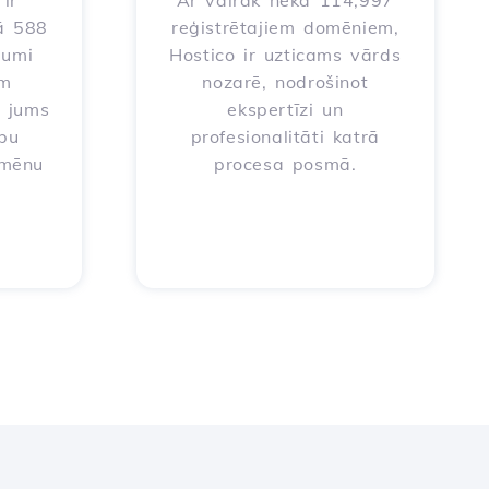
ir
Ar vairāk nekā 114,997
ā 588
reģistrētajiem domēniem,
jumi
Hostico ir uzticams vārds
em
nozarē, nodrošinot
t jums
ekspertīzi un
ību
profesionalitāti katrā
omēnu
procesa posmā.
a