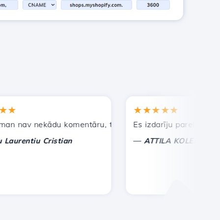
★★★★★
av nekādu komentāru, tikai lai novērtētu. Ar īpašu uzman
Es izdarīju pareizo izvēli, 
—
entiu Cristian
ATTILA KOLES