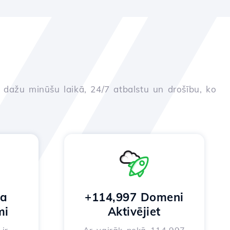
u dažu minūšu laikā, 24/7 atbalstu un drošību, ko
na
+114,997 Domeni
mi
Aktivējiet