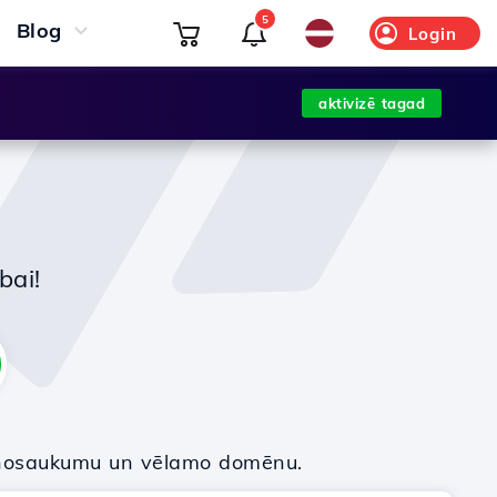
5
Blog
Login
aktivizē tagad
bai!
nosaukumu un vēlamo domēnu.