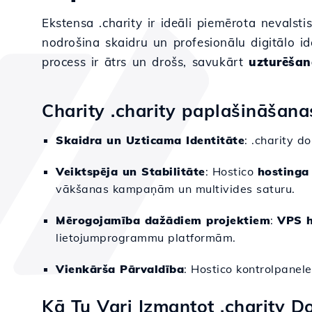
Ekstensa .charity ir ideāli piemērota nevals
nodrošina skaidru un profesionālu digitālo id
process ir ātrs un drošs, savukārt
uzturēšan
Charity .charity paplašināšan
Skaidra un Uzticama Identitāte
: .charity d
Veiktspēja un Stabilitāte
: Hostico
hostinga
vākšanas kampaņām un multivides saturu.
Mērogojamība dažādiem projektiem
:
VPS h
lietojumprogrammu platformām.
Vienkārša Pārvaldība
: Hostico kontrolpanele
Kā Tu Vari Izmantot .charity 