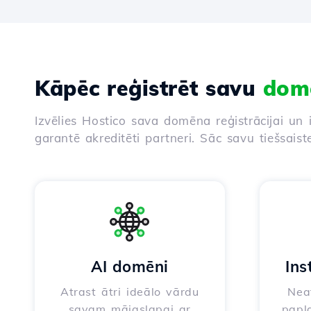
Kāpēc reģistrēt savu
dom
Izvēlies Hostico sava domēna reģistrācijai un 
garantē akreditēti partneri. Sāc savu tiešsaist
AI domēni
Ins
Atrast ātri ideālo vārdu
Neat
savam mājaslapai ar
papla