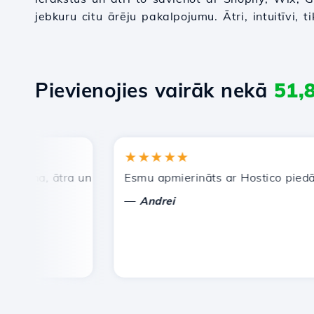
jebkuru citu ārēju pakalpojumu. Ātri, intuitīvi, 
Pievienojies vairāk nekā
51,
★★★★★
ena, ātra un efektīva tehniskā atbalsta dienests.
Esmu apmierināts ar Hostico piedāvātaj
—
Andrei