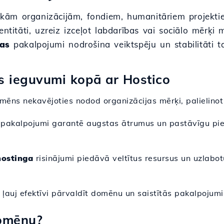
tiskām organizācijām, fondiem, humanitāriem projekti
entitāti, uzreiz izceļot labdarības vai sociālo mērķi
as
pakalpojumi nodrošina veiktspēju un stabilitāti t
as ieguvumi kopā ar Hostico
omēns nekavējoties nodod organizācijas mērķi, palielinot
pakalpojumi garantē augstas ātrumus un pastāvīgu piee
ostinga
risinājumi piedāvā veltītus resursus un uzlabotu
 ļauj efektīvi pārvaldīt domēnu un saistītās pakalpojumi
Domēnu?