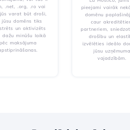
La Hostico, jums 
, .net, .org, .ro vai
pieejami vairāk nek
 jūs varat būt droši,
domēnu paplašinā
 jūsu domēns tiks
caur akreditēti
strēts un aktivizēts
partneriem, sniedzo
i dažu minūšu laikā
drošību un elast
pēc maksājuma
izvēlēties ideālo d
apstiprināšanas.
jūsu uzņēmum
vajadzībām.