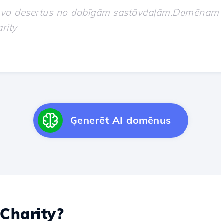
Ģenerēt AI domēnus
Charity?