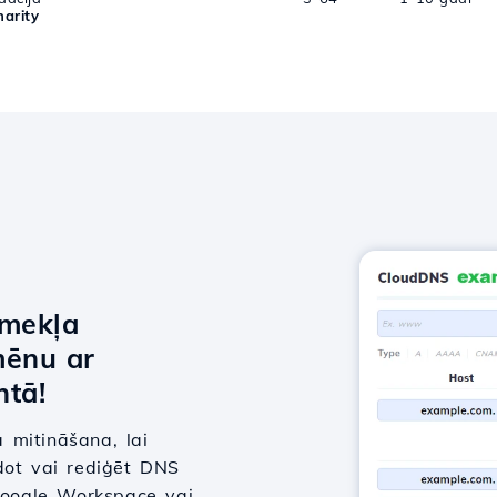
arity
īmekļa
mēnu ar
tā!
 mitināšana, lai
dot vai rediģēt DNS
 Google Workspace vai