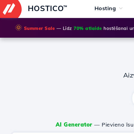
HOSTICO
™
Hosting
🌞
Summer Sale
— Līdz
70% atlaide
hostēšanai u
Aiz
AI Generator
— Pievieno īs