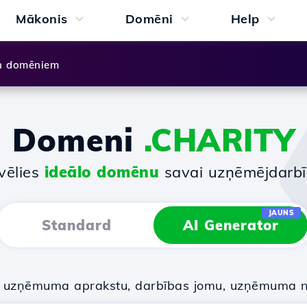
Mākonis
Domēni
Help
n domēniem
Domeni
.CHARITY
vēlies
ideālo domēnu
savai uzņēmējdarbī
JAUNS
Standard
AI Generator
u uzņēmuma aprakstu, darbības jomu, uzņēmuma 