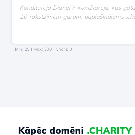
Min: 25 | Max: 500 | Chars:
0
Kāpēc domēni
.CHARITY