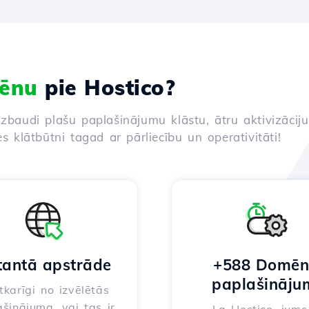
ēnu
pie Hostico?
izbaudi plašu paplašinājumu klāstu, ātru aktivizācij
es klātbūtni tagad ar pārliecību un operativitāti!
tantā apstrāde
+588 Domē
paplašināju
karīgi no izvēlētās
šinājuma, vai tas ir