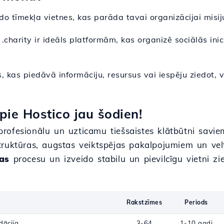
ido tīmekļa vietnes, kas parāda tavai organizācijai misi
.charity ir ideāls platformām, kas organizē sociālās ini
s, kas piedāvā informāciju, resursus vai iespēju ziedot, 
ie Hostico jau šodien!
u profesionālu un uzticamu tiešsaistes klātbūtni sav
ruktūras, augstas veiktspējas pakalpojumiem un velt
jas
procesu un izveido stabilu un pievilcīgu vietni zi
Rakstzīmes
Periods
dācija
3-64
1-10 gadi