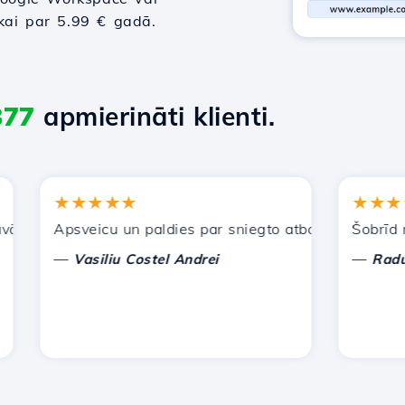
tikai par 5.99 € gadā.
877
apmierināti klienti.
★★★★★
★★★★★
iem pakalpojumiem. Esmu ieteicis jūs citiem paziņām.
Apsveicu un paldies par sniegto atbalstu!
Šobrīd man n
—
—
Vasiliu Costel Andrei
Radu Laur