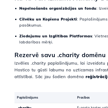
Nepelnošanās organizācijas un fondu
: Izve
Cilvēku un Kopienu Projekti
: Paplašinājums 
pasākumus.
Ziedojumu un Izglītības Platformas
: Vietne
labdarības mērķi.
Rezervē savu .charity domēnu p
Izvēlies .charity paplašinājumu, lai izveidot
Hostico tu gūsti labumu no uzticamas infrast
attīstībai. Sāc jau šodien domēna
reģistrāci
Paplašinājums
Prasības
.charity
E-pasta kastes vali