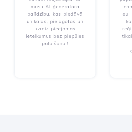
mūsu AI ģeneratora
.com
palīdzību, kas piedāvā
.eu,
unikālas, pielāgotas un
ka
uzreiz pieejamas
reģi
ieteikumus bez piepūles
tika
palaišanai!