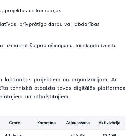
ju, projektus un kampaņas.
ciatīvas, brīvprātīgo darbu vai labdarības
var izmantot šo paplašinājumu, lai skaidri izceltu
iem labdarības projektiem un organizācijām. Ar
īta tehniskā atbalsta tavas digitālās platformas
edotājiem un atbalstītājiem.
Grace
Karantīna
Atjaunošana
Aktivizācija
40 dienas
-
€49.99
€27.99