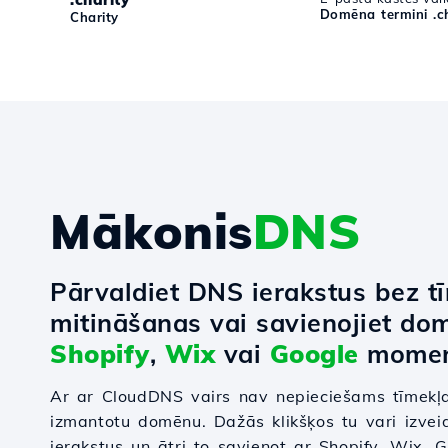
Domēna termini .ch
Charity
Mākonis
DNS
Pārvaldiet DNS ierakstus bez t
mitināšanas vai savienojiet do
Shopify
,
Wix
vai
Google
momen
Ar ar CloudDNS vairs nav nepieciešams tīmekļa
izmantotu domēnu. Dažās klikšķos tu vari izvei
ierakstus un ātri to savienot ar Shopify, Wix,