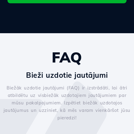
FAQ
Bieži uzdotie jautājumi
Biežāk uzdotie jautājumi (FAQ) ir izstrādāti, lai ātri
atbildētu uz visbiežāk uzdotajiem jautājumiem par
mūsu pakalpojumiem. Izpētiet biežāk uzdotajos
jautājumus un uzziniet, kā mēs varam vienkāršot jūsu
pieredzi!