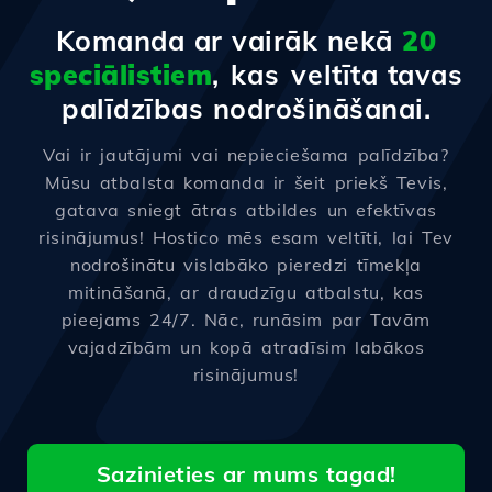
Komanda ar vairāk nekā
20
speciālistiem
, kas veltīta tavas
palīdzības nodrošināšanai.
Vai ir jautājumi vai nepieciešama palīdzība?
Mūsu atbalsta komanda ir šeit priekš Tevis,
gatava sniegt ātras atbildes un efektīvas
risinājumus! Hostico mēs esam veltīti, lai Tev
nodrošinātu vislabāko pieredzi tīmekļa
mitināšanā, ar draudzīgu atbalstu, kas
pieejams 24/7. Nāc, runāsim par Tavām
vajadzībām un kopā atradīsim labākos
risinājumus!
Sazinieties ar mums tagad!