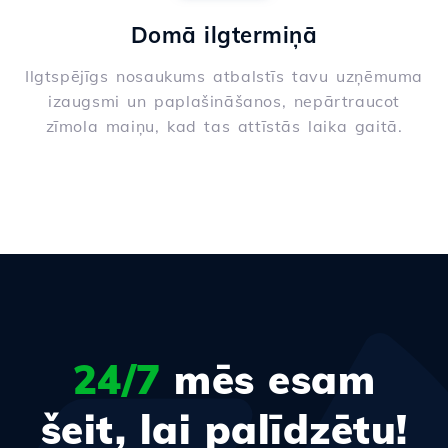
Domā ilgtermiņā
Ilgtspējīgs nosaukums atbalstīs tavu uzņēmuma
izaugsmi un paplašināšanos, nepārtraucot
zīmola maiņu, kad tas attīstās laika gaitā.
24/7
mēs esam
šeit, lai palīdzētu!