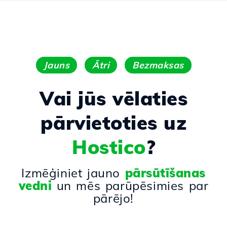
Jauns
Ātri
Bezmaksas
Vai jūs vēlaties
pārvietoties uz
Hostico
?
Izmēģiniet jauno
pārsūtīšanas
vedni
un mēs parūpēsimies par
pārējo!