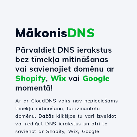
Mākonis
DNS
Pārvaldiet DNS ierakstus
bez tīmekļa mitināšanas
vai savienojiet domēnu ar
Shopify
,
Wix
vai
Google
momentā!
Ar ar CloudDNS vairs nav nepieciešams
tīmekļa mitināšana, lai izmantotu
domēnu. Dažās klikšķos tu vari izveidot
vai rediģēt DNS ierakstus un ātri to
savienot ar Shopify, Wix, Google