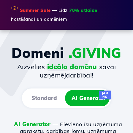
🌞
Summer Sale
— Līdz
70% atlaide
hostēšanai un domēniem
Domeni
.GIVING
Aizvēlies
ideālo domēnu
savai
uzņēmējdarbībai!
JAU
Standard
AI Generator
NS
AI Generator
— Pievieno īsu uzņēmuma
aprakstu, darbības jomu, uzņēmuma