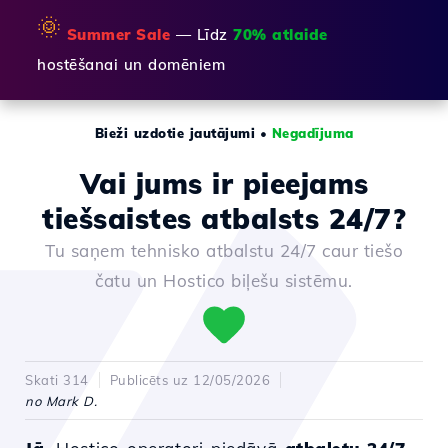
🌞
Summer Sale
— Līdz
70% atlaide
hostēšanai un domēniem
Bieži uzdotie jautājumi
•
Negadījuma
Vai jums ir pieejams
tiešsaistes atbalsts 24/7?
Tu saņem tehnisko atbalstu 24/7 caur tiešo
čatu un Hostico biļešu sistēmu.
Skati 314
Publicēts uz 12/05/2026
no Mark D.