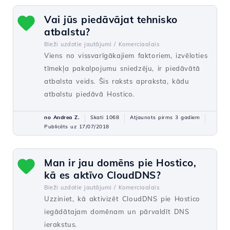
Vai jūs piedāvājat tehnisko
atbalstu?
Bieži uzdotie jautājumi /
Komerciaalais
Viens no vissvarīgākajiem faktoriem, izvēloties
tīmekļa pakalpojumu sniedzēju, ir piedāvātā
atbalsta veids. Šis raksts apraksta, kādu
atbalstu piedāvā Hostico.
no Andrea Z.
Skati 1068
Atjaunots pirms 3 gadiem
Publicēts uz 17/07/2018
Man ir jau domēns pie Hostico,
kā es aktīvo CloudDNS?
Bieži uzdotie jautājumi /
Komerciaalais
Uzziniet, kā aktivizēt CloudDNS pie Hostico
iegādātajam domēnam un pārvaldīt DNS
ierakstus.