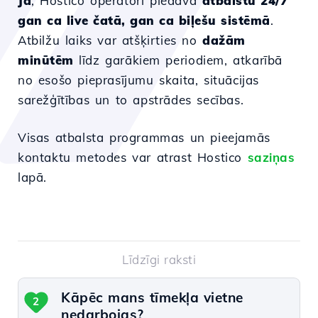
Jā
, Hostico operatori piedāvā
atbalstu 24/7
gan ca live čatā, gan ca biļešu sistēmā
.
Atbilžu laiks var atšķirties no
dažām
minūtēm
līdz garākiem periodiem, atkarībā
no esošo pieprasījumu skaita, situācijas
sarežģītības un to apstrādes secības.
Visas atbalsta programmas un pieejamās
kontaktu metodes var atrast Hostico
saziņas
lapā.
Līdzīgi raksti
Kāpēc mans tīmekļa vietne
2
nedarbojas?