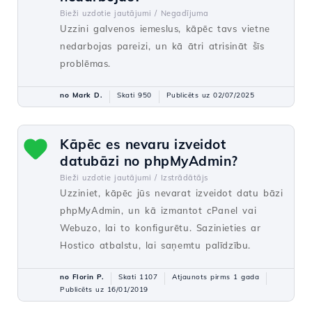
Bieži uzdotie jautājumi /
Negadījuma
Uzzini galvenos iemeslus, kāpēc tavs vietne
nedarbojas pareizi, un kā ātri atrisināt šīs
problēmas.
no Mark D.
Skati 950
Publicēts uz 02/07/2025
Kāpēc es nevaru izveidot
datubāzi no phpMyAdmin?
Bieži uzdotie jautājumi /
Izstrādātājs
Uzziniet, kāpēc jūs nevarat izveidot datu bāzi
phpMyAdmin, un kā izmantot cPanel vai
Webuzo, lai to konfigurētu. Sazinieties ar
Hostico atbalstu, lai saņemtu palīdzību.
no Florin P.
Skati 1107
Atjaunots pirms 1 gada
Publicēts uz 16/01/2019