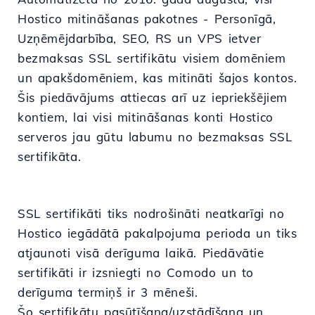
Hostico mitināšanas pakotnes - Personīgā,
Uzņēmējdarbība, SEO, RS un VPS ietver
bezmaksas SSL sertifikātu visiem domēniem
un apakšdomēniem, kas mitināti šajos kontos.
Šis piedāvājums attiecas arī uz iepriekšējiem
kontiem, lai visi mitināšanas konti Hostico
serveros jau gūtu labumu no bezmaksas SSL
sertifikāta.
SSL sertifikāti tiks nodrošināti neatkarīgi no
Hostico iegādātā pakalpojuma perioda un tiks
atjaunoti visā derīguma laikā. Piedāvātie
sertifikāti ir izsniegti no Comodo un to
derīguma termiņš ir 3 mēneši.
Šo sertifikātu pasūtīšana/uzstādīšana un