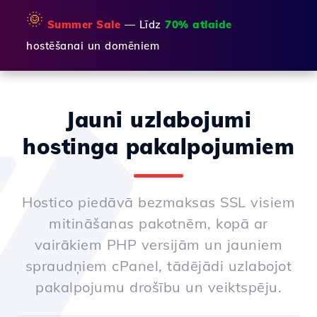
🌞
Summer Sale
— Līdz
70% atlaide
hostēšanai un domēniem
Jauni uzlabojumi
hostinga pakalpojumiem
Hostico piedāvā bezmaksas SSL visiem
mitināšanas pakotnēm, kopā ar
vairākiem PHP versijām un jauniem
spraudņiem cPanel, tādējādi uzlabojot
pakalpojumu drošību un veiktspēju.