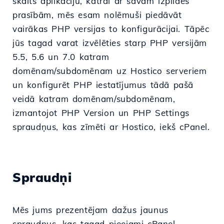
skaits aplikāciju, katrai ar savām izpildes
prasībām, mēs esam nolēmuši piedāvāt
vairākas PHP versijas to konfigurācijai. Tāpēc
jūs tagad varat izvēlēties starp PHP versijām
5.5, 5.6 un 7.0 katram
domēnam/subdomēnam uz Hostico serveriem
un konfigurēt PHP iestatījumus tādā pašā
veidā katram domēnam/subdomēnam,
izmantojot PHP Version un PHP Settings
spraudņus, kas zīmēti ar Hostico, iekš cPanel.
Spraudņi
Mēs jums prezentējam dažus jaunus
spraudņus, kas tagad pieejami cPanel