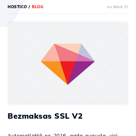
HOSTICO
/
BLOG
no Mark D.
Bezmaksas SSL V2
Automatizētā no 2016. gada augusta, visi