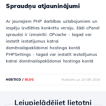
Spraudņu atjauninājumi
Ar jaunajiem PHP darbības uzlabojumiem un
iespēju izvēlēties konkrētu versiju, šādi cPanel
spraudņi ir izmainīti: OPcache - tagad var
iestatīt iestatījumus katrai
domēnai/apakšdomei hostinga kontā
PHPSettings - tagad var iestatīt iestatījumus
katrai domēnai/apakšdomei hostinga kontā
HOSTICO
/
BLOG
Publicēts uz 10-08-2016
Lejupielādējiet lietotni