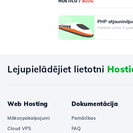
HOSTICO
/
BLOG
PHP atjaunināj
Publicēts pirms 9 gad
Lejupielādējiet lietotni
Hosti
Web Hosting
Dokumentācija
Mākoņpakalpojumi
Pamācības
Cloud VPS
FAQ