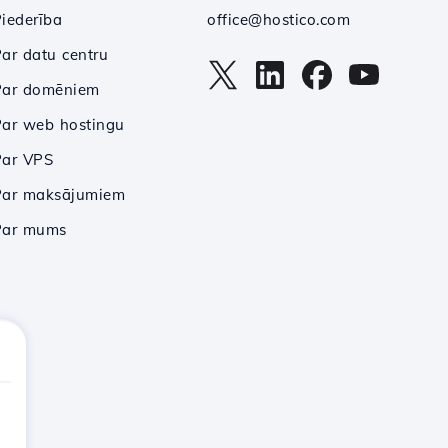
iederība
office@hostico.com
ar datu centru
Par domēniem
ar web hostingu
Par VPS
Par maksājumiem
Par mums