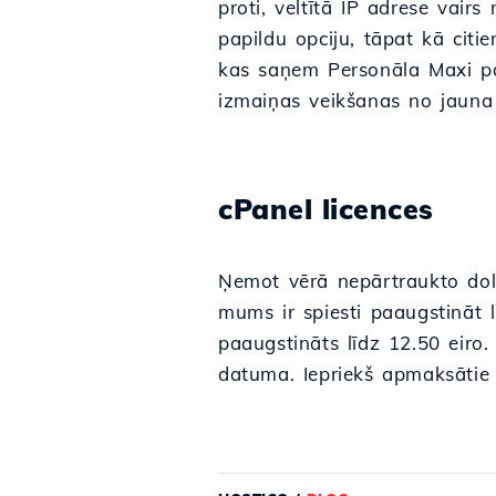
proti, veltītā IP adrese vair
papildu opciju, tāpat kā citi
kas saņem Personāla Maxi pake
izmaiņas veikšanas no jauna
cPanel licences
Ņemot vērā nepārtraukto dol
mums ir spiesti paaugstināt l
paaugstināts līdz 12.50 eiro. 
datuma. Iepriekš apmaksātie 