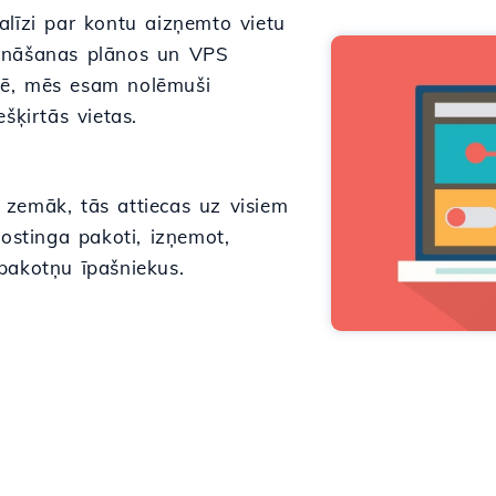
alīzi par kontu aizņemto vietu
tināšanas plānos un VPS
dē, mēs esam nolēmuši
šķirtās vietas.
 zemāk, tās attiecas uz visiem
hostinga pakoti, izņemot,
pakotņu īpašniekus.