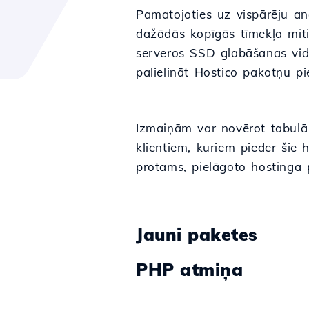
Pamatojoties uz vispārēju an
dažādās kopīgās tīmekļa mi
serveros SSD glabāšanas vi
palielināt Hostico pakotņu pie
Izmaiņām var novērot tabulā
klientiem, kuriem pieder šie 
protams, pielāgoto hostinga 
Jauni paketes
PHP atmiņa