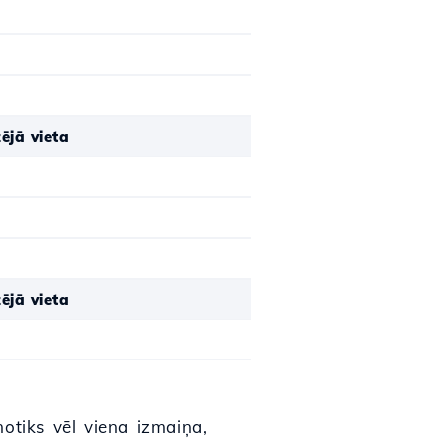
ējā vieta
ējā vieta
tiks vēl viena izmaiņa,