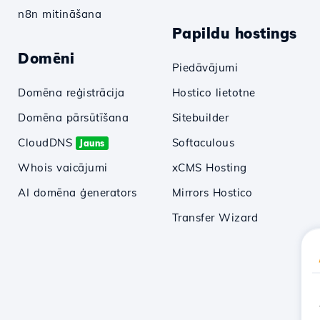
n8n mitināšana
Papildu hostings
Domēni
Piedāvājumi
Domēna reģistrācija
Hostico lietotne
Domēna pārsūtīšana
Sitebuilder
CloudDNS
Softaculous
Jauns
Whois vaicājumi
xCMS Hosting
AI domēna ģenerators
Mirrors Hostico
Transfer Wizard