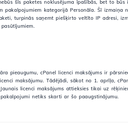
s nebūs šīs paketes noklusējuma īpašībās, bet to būs
em pakalpojumiem kategorijā Personāla. Šī izmaiņa nea
ti, turpinās saņemt piešķirto veltīto IP adresi, izm
 pasūtījumiem.
āra pieaugumu, cPanel licenci maksājums ir pārsni
icenci maksājumu. Tādējādi, sākot no 1. aprīļa, cPa
Jaunais licenci maksājums attieksies tikai uz rēķinie
pakalpojumi netiks skarti ar šo paaugstinājumu.