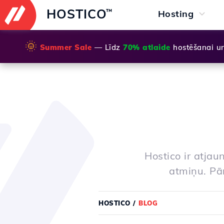
HOSTICO
™
Hosting
🌞
Summer Sale
— Līdz
70% atlaide
hostēšanai u
Hostico ir atjau
atmiņu. Pār
HOSTICO
/
BLOG