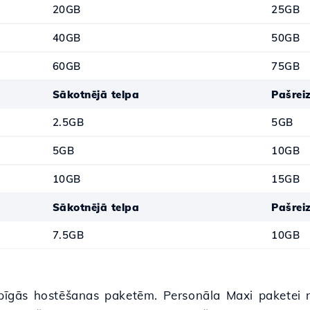
20GB
25GB
40GB
50GB
60GB
75GB
Sākotnējā telpa
Pašreiz
2.5GB
5GB
5GB
10GB
10GB
15GB
Sākotnējā telpa
Pašreiz
7.5GB
10GB
gās hostēšanas paketēm. Personāla Maxi paketei no