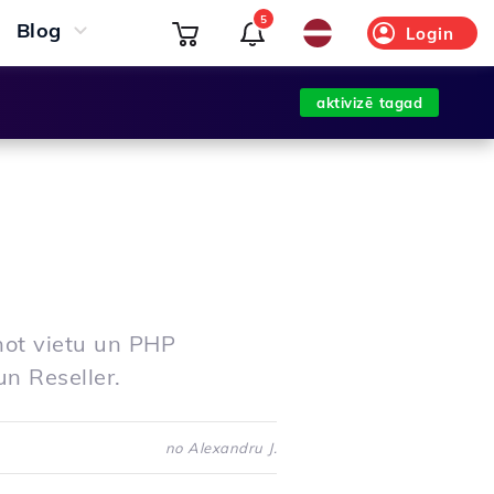
5
Blog
Login
aktivizē tagad
inot vietu un PHP
un Reseller.
no Alexandru J.