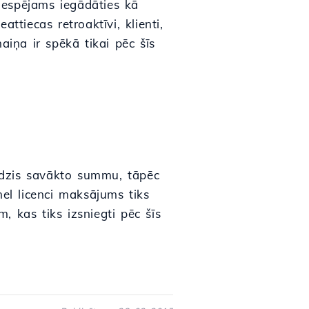
 iespējams iegādāties kā
ttiecas retroaktīvi, klienti,
aiņa ir spēkā tikai pēc šīs
edzis savākto summu, tāpēc
nel licenci maksājums tiks
m, kas tiks izsniegti pēc šīs