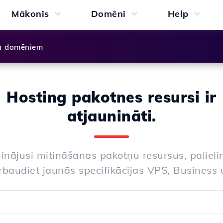
Mākonis
Domēni
Help
n domēniem
Hosting pakotnes resursi ir
atjaunināti.
ninājusi mitināšanas pakotņu resursus, paliel
baudiet jaunās specifikācijas VPS, Business 