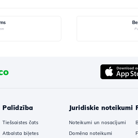
ums
Be
iem
Pu
co
Palīdzība
Juridiskie noteikumi
Tiešsaistes čats
Noteikumi un nosacījumi
Atbalsta biļetes
Domēna noteikumi