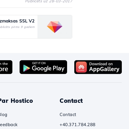
Publicēts uz 28-03-2017
zmaksas SSL V2
blicēts pirms 9 gadiem
Par Hostico
Contact
Blog
Contact
Feedback
+40.371.784.288