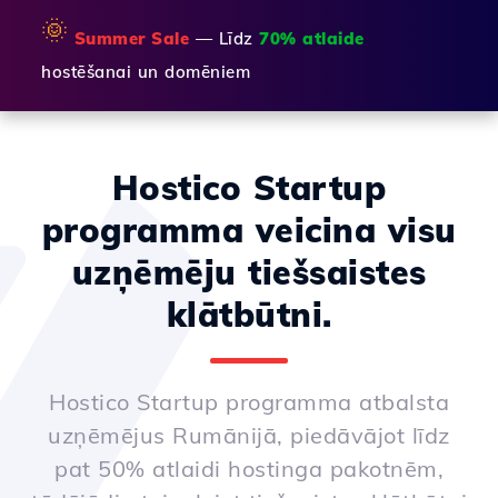
🌞
Summer Sale
— Līdz
70% atlaide
hostēšanai un domēniem
Hostico Startup
programma veicina visu
uzņēmēju tiešsaistes
klātbūtni.
Hostico Startup programma atbalsta
uzņēmējus Rumānijā, piedāvājot līdz
pat 50% atlaidi hostinga pakotnēm,