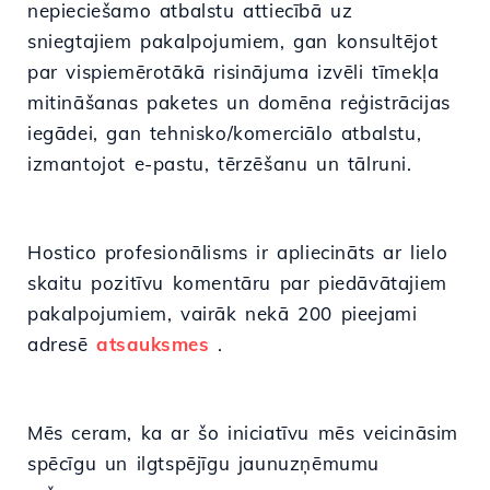
nepieciešamo atbalstu attiecībā uz
sniegtajiem pakalpojumiem, gan konsultējot
par vispiemērotākā risinājuma izvēli tīmekļa
mitināšanas paketes un domēna reģistrācijas
iegādei, gan tehnisko/komerciālo atbalstu,
izmantojot e-pastu, tērzēšanu un tālruni.
Hostico profesionālisms ir apliecināts ar lielo
skaitu pozitīvu komentāru par piedāvātajiem
pakalpojumiem, vairāk nekā 200 pieejami
adresē
atsauksmes
.
Mēs ceram, ka ar šo iniciatīvu mēs veicināsim
spēcīgu un ilgtspējīgu jaunuzņēmumu