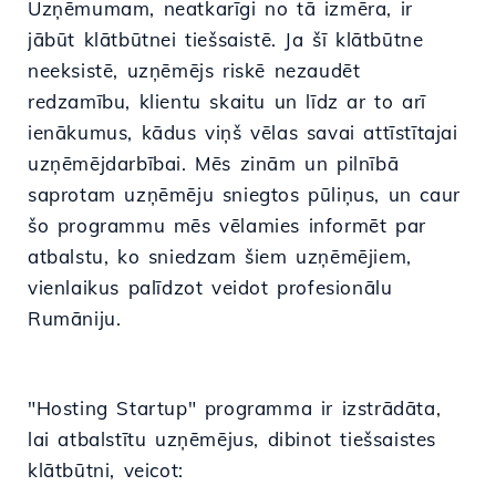
Uzņēmumam, neatkarīgi no tā izmēra, ir
jābūt klātbūtnei tiešsaistē. Ja šī klātbūtne
neeksistē, uzņēmējs riskē nezaudēt
redzamību, klientu skaitu un līdz ar to arī
ienākumus, kādus viņš vēlas savai attīstītajai
uzņēmējdarbībai. Mēs zinām un pilnībā
saprotam uzņēmēju sniegtos pūliņus, un caur
šo programmu mēs vēlamies informēt par
atbalstu, ko sniedzam šiem uzņēmējiem,
vienlaikus palīdzot veidot profesionālu
Rumāniju.
"Hosting Startup" programma ir izstrādāta,
lai atbalstītu uzņēmējus, dibinot tiešsaistes
klātbūtni, veicot: