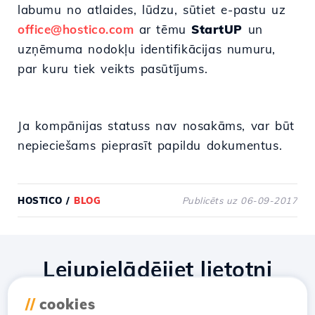
labumu no atlaides, lūdzu, sūtiet e-pastu uz
office@hostico.com
ar tēmu
StartUP
un
uzņēmuma nodokļu identifikācijas numuru,
par kuru tiek veikts pasūtījums.
Ja kompānijas statuss nav nosakāms, var būt
nepieciešams pieprasīt papildu dokumentus.
HOSTICO
/
BLOG
Publicēts uz 06-09-2017
Lejupielādējiet lietotni
Hostico
//
cookies