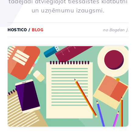
tādējādi atvieglojot tiešsaistes klātbūtni
un uzņēmumu izaugsmi.
HOSTICO
/
BLOG
no Bogdan J.