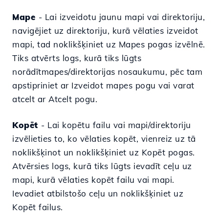
Mape
- Lai izveidotu jaunu mapi vai direktoriju,
navigējiet uz direktoriju, kurā vēlaties izveidot
mapi,
tad noklikšķiniet uz Mapes pogas izvēlnē.
Tiks atvērts logs, kurā tiks lūgts
norādīt
mapes/direktorijas nosaukumu, pēc tam
apstipriniet ar Izveidot mapes pogu vai varat
atcelt ar Atcelt pogu.
Kopēt
- Lai kopētu failu vai mapi/direktoriju
izvēlieties to, ko vēlaties kopēt, vienreiz uz tā
noklikšķinot un noklikšķiniet uz Kopēt pogas.
Atvērsies logs, kurā tiks lūgts ievadīt ceļu uz
mapi, kurā vēlaties kopēt failu vai mapi.
Ievadiet atbilstošo ceļu un noklikšķiniet uz
Kopēt failus.