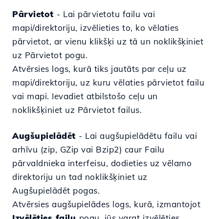
Pārvietot
- Lai pārvietotu failu vai
mapi/direktoriju, izvēlieties to, ko vēlaties
pārvietot, ar vienu klikšķi uz tā un noklikšķiniet
uz Pārvietot pogu.
Atvērsies logs, kurā tiks jautāts
par ceļu uz
mapi/direktoriju, uz kuru vēlaties pārvietot failu
vai mapi. Ievadiet atbilstošo ceļu un
noklikšķiniet uz Pārvietot failus.
Augšupielādēt
-
Lai augšupielādētu failu vai
arhīvu (zip,
GZip vai
Bzip2) caur Failu
pārvaldnieka interfeisu, dodieties uz vēlamo
direktoriju un tad noklikšķiniet uz
Augšupielādēt pogas.
Atvērsies augšupielādes logs, kurā, izmantojot
Izvēlēties failu
pogu, jūs varat izvēlēties