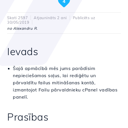
4
Skati 2597
Atjaunināts 2 ani
Publicēts uz
30/05/2019
no Alexandru R.
Ievads
Šajā apmācībā mēs jums parādīsim
nepieciešamos soļus, lai rediģētu un
pārvaldītu failus mitināšanas kontā,
izmantojot Failu pārvaldnieku cPanel vadības
panelī.
Prasības