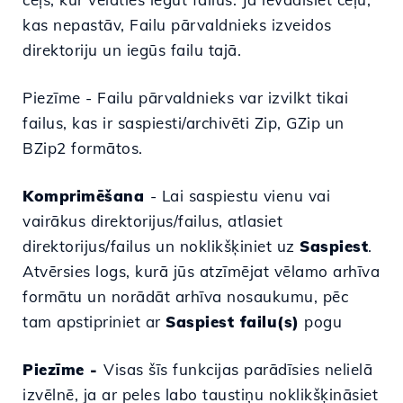
kas nepastāv, Failu pārvaldnieks izveidos
direktoriju un iegūs failu tajā.
Piezīme -
Failu pārvaldnieks var izvilkt tikai
failus, kas ir saspiesti/archivēti Zip, GZip un
BZip2 formātos.
Komprimēšana
-
Lai saspiestu vienu vai
vairākus direktorijus/failus, atlasiet
direktorijus/failus un noklikšķiniet uz
Saspiest
.
Atvērsies logs, kurā jūs atzīmējat vēlamo arhīva
formātu un norādāt arhīva nosaukumu, pēc
tam apstipriniet ar
Saspiest failu(s)
pogu
Piezīme -
Visas šīs funkcijas parādīsies nelielā
izvēlnē, ja ar peles labo taustiņu noklikšķināsiet