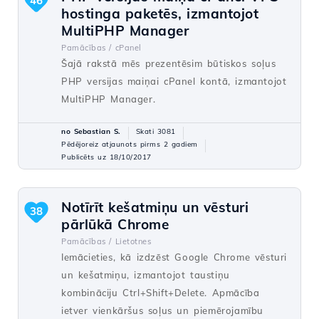
46
hostinga paketēs, izmantojot
MultiPHP Manager
Pamācības /
cPanel
Šajā rakstā mēs prezentēsim būtiskos soļus
PHP versijas maiņai cPanel kontā, izmantojot
MultiPHP Manager.
no Sebastian S.
Skati 3081
Pēdējoreiz atjaunots pirms 2 gadiem
Publicēts uz 18/10/2017
Notīrīt kešatmiņu un vēsturi
38
pārlūkā Chrome
Pamācības /
Lietotnes
Iemācieties, kā izdzēst Google Chrome vēsturi
un kešatmiņu, izmantojot taustiņu
kombināciju Ctrl+Shift+Delete. Apmācība
ietver vienkāršus soļus un piemērojamību