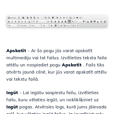
Apskatīt
- Ar šo pogu jūs varat apskatīt
multimediju vai txt failus. Izvēlieties teksta faila
attēlu un nospiediet pogu
Apskatīt
. Fails tiks
atvērts jaunā cilnē, kur jūs varat apskatīt attēlu
vai tekstu failā.
Iegūt
-
Lai iegūtu saspiestu failu, izvēlieties
failu, kuru vēlaties iegūt, un noklikšķiniet uz
Iegūt
pogas.
Atvērsies logs
, kurā jums jāievada
ceļš, kur vēlaties iegūt failus. Ja ievadīsiet ceļu,