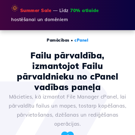
🌞
Summer Sale
— Līdz
70% atlaide
hostēšanai un domēniem
Pamācības
•
cPanel
Failu pārvaldība,
izmantojot Failu
pārvaldnieku no cPanel
vadības paneļa
Mācieties, kā izmantot File Manager cPanel, lai
pārvaldītu failus un mapes, tostarp kopēšanas,
pārvietošanas, dzēšanas un rediģēšanas
operācijas.