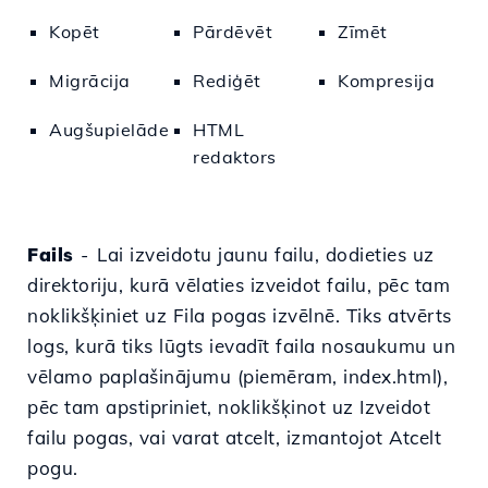
Kopēt
Pārdēvēt
Zīmēt
Migrācija
Rediģēt
Kompresija
Augšupielāde
HTML
redaktors
Fails
-
Lai izveidotu jaunu failu
, dodieties uz
direktoriju, kurā vēlaties izveidot failu, pēc tam
noklikšķiniet uz Fila pogas izvēlnē.
Tiks atvērts
logs, kurā tiks lūgts ievadīt faila nosaukumu un
vēlamo paplašinājumu (piemēram, index.html),
pēc tam apstipriniet, noklikšķinot uz Izveidot
failu pogas, vai varat atcelt, izmantojot Atcelt
pogu.