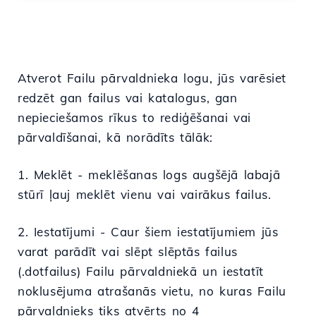
Atverot Failu pārvaldnieka logu, jūs varēsiet
redzēt gan failus vai katalogus, gan
nepieciešamos rīkus to rediģēšanai vai
pārvaldīšanai, kā norādīts tālāk:
1. Meklēt - meklēšanas logs augšējā labajā
stūrī ļauj meklēt vienu vai vairākus failus.
2. Iestatījumi - Caur šiem iestatījumiem jūs
varat parādīt vai slēpt slēptās failus
(.dotfailus) Failu pārvaldniekā un iestatīt
noklusējuma atrašanās vietu, no kuras Failu
pārvaldnieks tiks atvērts no 4