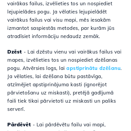
vairākas failus, izvēlieties tos un nospiediet
lejupielādes pogu. Ja vēlaties lejupielādēt
vairākus failus vai visu mapi, mēs iesakām
izmantot saspiestās metodes, par kurām jūs
atradīsiet informāciju nedaudz zemāk.
Dzēst
- Lai dzēstu vienu vai vairākus failus vai
mapes, izvēlieties tos un nospiediet dzēšanas
pogu. Atvērsies logs, lai
apstiprinātu dzēšanu
.
Ja vēlaties, lai dzēšana būtu pastāvīga,
atzīmējiet apstiprinājuma kasti (
ignorējot
pārvietošanu uz miskasti), pretējā gadījumā
faili tiek tikai pārvietoti uz miskasti un paliks
serverī.
Pārdēvēt
- Lai pārdēvētu failu vai mapi,