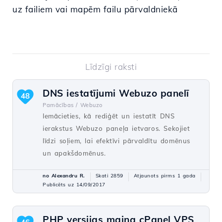
uz failiem vai mapēm failu pārvaldniekā
Līdzīgi raksti
DNS iestatījumi Webuzo panelī
48
Pamācības /
Webuzo
Iemācieties, kā rediģēt un iestatīt DNS
ierakstus Webuzo paneļa ietvaros. Sekojiet
līdzi soļiem, lai efektīvi pārvaldītu domēnus
un apakšdomēnus.
no Alexandru R.
Skati 2859
Atjaunots pirms 1 gada
Publicēts uz 14/09/2017
PHP versijas maiņa cPanel VPS