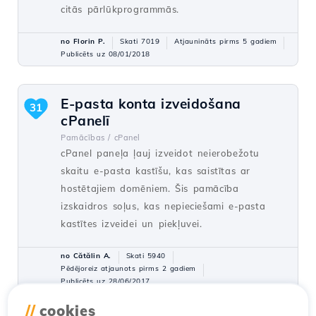
citās pārlūkprogrammās.
no Florin P.
Skati 7019
Atjaunināts pirms 5 gadiem
Publicēts uz 08/01/2018
E-pasta konta izveidošana
31
cPanelī
Pamācības /
cPanel
cPanel paneļa ļauj izveidot neierobežotu
skaitu e-pasta kastīšu, kas saistītas ar
hostētajiem domēniem. Šis pamācība
izskaidros soļus, kas nepieciešami e-pasta
kastītes izveidei un piekļuvei.
no Cătălin A.
Skati 5940
Pēdējoreiz atjaunots pirms 2 gadiem
Publicēts uz 28/06/2017
//
cookies