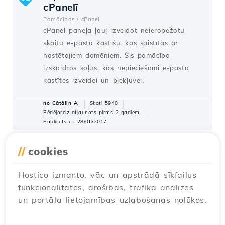
cPanelī
Pamācības /
cPanel
cPanel paneļa ļauj izveidot neierobežotu
skaitu e-pasta kastīšu, kas saistītas ar
hostētajiem domēniem. Šis pamācība
izskaidros soļus, kas nepieciešami e-pasta
kastītes izveidei un piekļuvei.
no Cătălin A.
Skati 5940
Pēdējoreiz atjaunots pirms 2 gadiem
Publicēts uz 28/06/2017
//
cookies
Otrā kontakta (Subkontakta)
27
pievienošana
Hostico izmanto, vāc un apstrādā sīkfailus
Pamācības /
Komerciaalais
funkcionalitātes, drošības, trafika analīzes
Pievienojiet sekundāro kontaktu Hostico
un portāla lietojamības uzlabošanas nolūkos.
klienta kontā, sekojot vienkāršajiem soļiem.
Pārliecinieties, ka jums ir esošs konts un ir