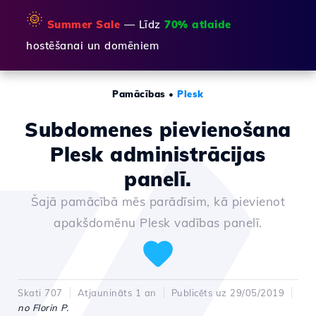
🌞
Summer Sale
— Līdz
70% atlaide
hostēšanai un domēniem
Pamācības
•
Plesk
Subdomenes pievienošana
Plesk administrācijas
panelī.
Šajā pamācībā mēs parādīsim, kā pievienot
apakšdomēnu Plesk vadības panelī.
Skati 707
Atjaunināts 1 an
Publicēts uz 29/05/2019
no Florin P.