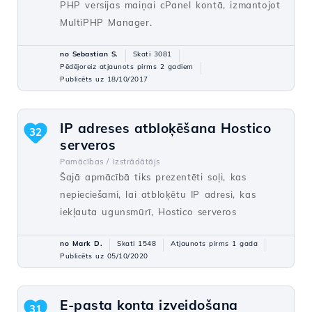
PHP versijas maiņai cPanel kontā, izmantojot
MultiPHP Manager.
no Sebastian S.
Skati 3081
Pēdējoreiz atjaunots pirms 2 gadiem
Publicēts uz 18/10/2017
IP adreses atbloķēšana Hostico
32
serveros
Pamācības /
Izstrādātājs
Šajā apmācībā tiks prezentēti soļi, kas
nepieciešami, lai atbloķētu IP adresi, kas
iekļauta ugunsmūrī, Hostico serveros
no Mark D.
Skati 1548
Atjaunots pirms 1 gada
Publicēts uz 05/10/2020
E-pasta konta izveidošana
31