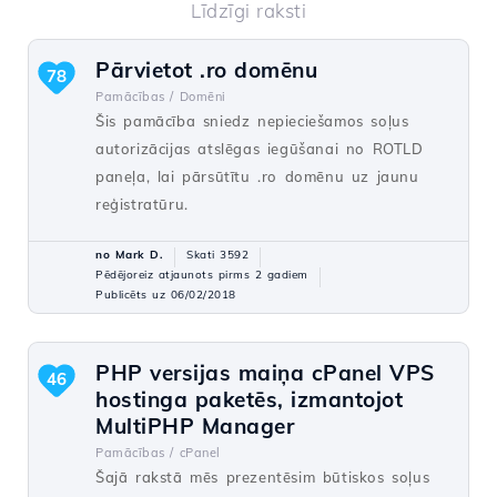
Līdzīgi raksti
Pārvietot .ro domēnu
78
Pamācības /
Domēni
Šis pamācība sniedz nepieciešamos soļus
autorizācijas atslēgas iegūšanai no ROTLD
paneļa, lai pārsūtītu .ro domēnu uz jaunu
reģistratūru.
no Mark D.
Skati 3592
Pēdējoreiz atjaunots pirms 2 gadiem
Publicēts uz 06/02/2018
PHP versijas maiņa cPanel VPS
46
hostinga paketēs, izmantojot
MultiPHP Manager
Pamācības /
cPanel
Šajā rakstā mēs prezentēsim būtiskos soļus