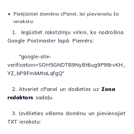
Piekļūstiet domēna cPanel, lai pievienotu šo
ierakstu:
1. Iegūstiet rakstzīmju virkni, ko nodrošina
Google Postmaster lapā. Piemērs:
"google-site-
verification=SOH5GNDTB9NyBt6ug9P98rvKH_
YZ_bP8FmbMtaLqfgQ"
2. Atveriet cPanel un dodieties uz
Zona
redaktors
sadaļu.
3. Izvēlieties vēlamo domēnu un pievienojiet
TXT ierakstu: