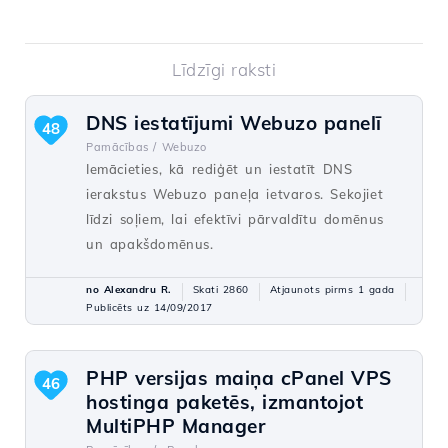
Līdzīgi raksti
DNS iestatījumi Webuzo panelī
48
Pamācības /
Webuzo
Iemācieties, kā rediģēt un iestatīt DNS
ierakstus Webuzo paneļa ietvaros. Sekojiet
līdzi soļiem, lai efektīvi pārvaldītu domēnus
un apakšdomēnus.
no Alexandru R.
Skati 2860
Atjaunots pirms 1 gada
Publicēts uz 14/09/2017
PHP versijas maiņa cPanel VPS
46
hostinga paketēs, izmantojot
MultiPHP Manager