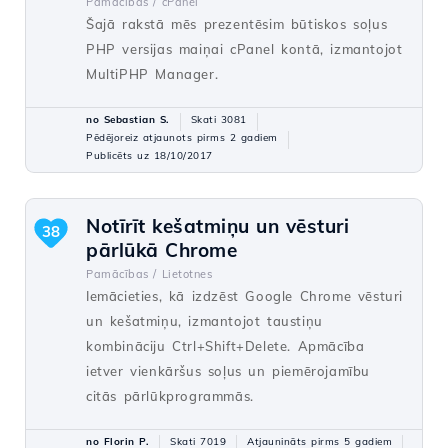
Pamācības /
cPanel
Šajā rakstā mēs prezentēsim būtiskos soļus
PHP versijas maiņai cPanel kontā, izmantojot
MultiPHP Manager.
no Sebastian S.
Skati 3081
Pēdējoreiz atjaunots pirms 2 gadiem
Publicēts uz 18/10/2017
Notīrīt kešatmiņu un vēsturi
38
pārlūkā Chrome
Pamācības /
Lietotnes
Iemācieties, kā izdzēst Google Chrome vēsturi
un kešatmiņu, izmantojot taustiņu
kombināciju Ctrl+Shift+Delete. Apmācība
ietver vienkāršus soļus un piemērojamību
citās pārlūkprogrammās.
no Florin P.
Skati 7019
Atjaunināts pirms 5 gadiem