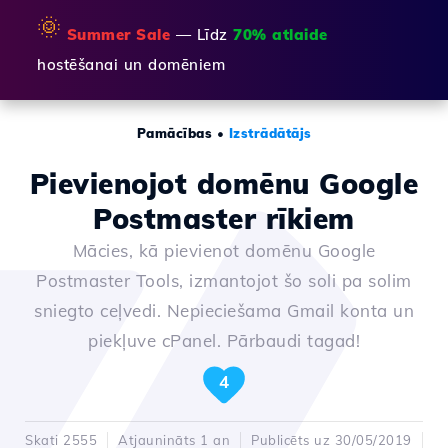
🌞
Summer Sale
— Līdz
70% atlaide
hostēšanai un domēniem
Pamācības
•
Izstrādātājs
Pievienojot domēnu Google
Postmaster rīkiem
Mācies, kā pievienot domēnu Google
Postmaster Tools, izmantojot šo soli pa solim
sniegto ceļvedi. Nepieciešama Gmail konta un
piekļuve cPanel. Pārbaudi tagad!
4
Skati 2555
Atjaunināts 1 an
Publicēts uz 30/05/2019