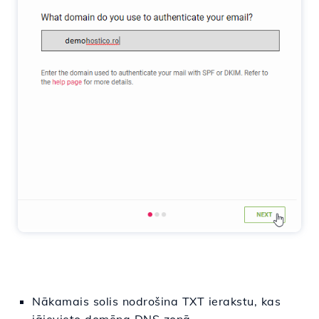
Nākamais solis nodrošina TXT ierakstu, kas
jāievieto domēna DNS zonā.