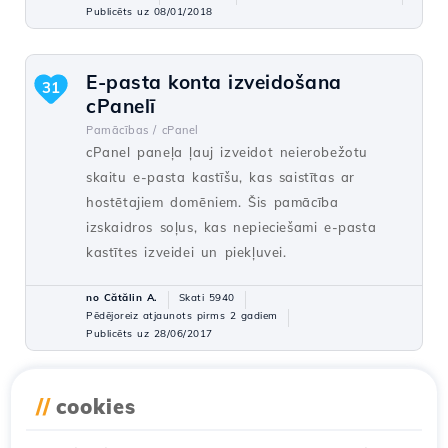
Publicēts uz 08/01/2018
E-pasta konta izveidošana
31
cPanelī
Pamācības /
cPanel
cPanel paneļa ļauj izveidot neierobežotu
skaitu e-pasta kastīšu, kas saistītas ar
hostētajiem domēniem. Šis pamācība
izskaidros soļus, kas nepieciešami e-pasta
kastītes izveidei un piekļuvei.
no Cătălin A.
Skati 5940
Pēdējoreiz atjaunots pirms 2 gadiem
Publicēts uz 28/06/2017
WordPress veiktspējas
//
cookies
23
optimizācija ar kešatmiņas