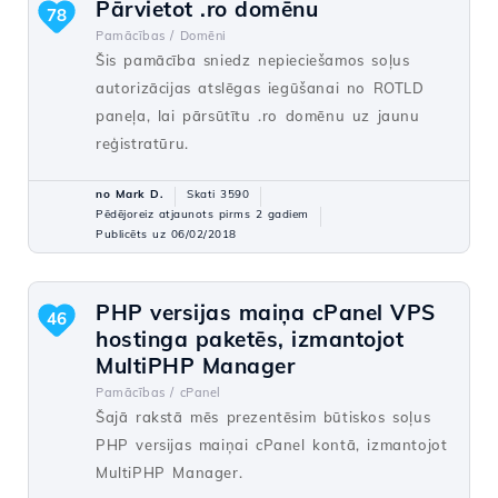
Pārvietot .ro domēnu
78
Pamācības /
Domēni
Šis pamācība sniedz nepieciešamos soļus
autorizācijas atslēgas iegūšanai no ROTLD
paneļa, lai pārsūtītu .ro domēnu uz jaunu
reģistratūru.
no Mark D.
Skati 3590
Pēdējoreiz atjaunots pirms 2 gadiem
Publicēts uz 06/02/2018
PHP versijas maiņa cPanel VPS
46
hostinga paketēs, izmantojot
MultiPHP Manager
Pamācības /
cPanel
Šajā rakstā mēs prezentēsim būtiskos soļus
PHP versijas maiņai cPanel kontā, izmantojot
MultiPHP Manager.