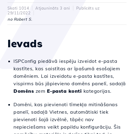
Skati 1014
Atjaunināts 3 ani
Publicēts uz
29/11/2022
no Robert S.
Ievads
ISPConfig piedāvā iespēju izveidot e-pasta
kastītes, kas saistītas ar īpašumā esošajiem
domēniem. Lai izveidotu e-pasta kastītes,
vispirms būs jāpievieno domēns panelī, sadaļā
Domēns
zem
E-pasta konti
kategorijas.
Domēni, kas pievienoti tīmekļa mitināšanas
panelī, sadaļā Vietnes, automātiski tiek
pievienoti šajā izvēlnē, tāpēc nav
nepieciešams veikt papildu konfigurāciju. Šis