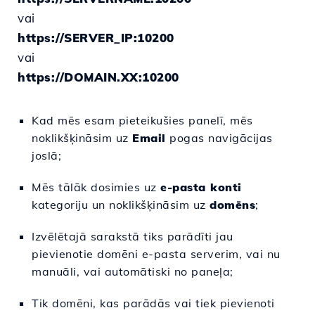
vai
https://SERVER_IP:10200
vai
https://DOMAIN.XX:10200
Kad mēs esam pieteikušies panelī, mēs
noklikšķināsim uz
Email
pogas navigācijas
joslā;
Mēs tālāk dosimies uz
e-pasta konti
kategoriju un noklikšķināsim uz
domēns
;
Izvēlētajā sarakstā tiks parādīti jau
pievienotie domēni e-pasta serverim, vai nu
manuāli, vai automātiski no paneļa;
Tik domēni, kas parādās vai tiek pievienoti