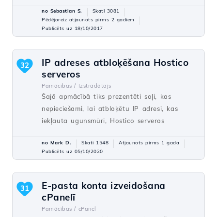
no Sebastian S.
Skati 3081
Pēdējoreiz atjaunots pirms 2 gadiem
Publicēts uz 18/10/2017
IP adreses atbloķēšana Hostico
32
serveros
Pamācības /
Izstrādātājs
Šajā apmācībā tiks prezentēti soļi, kas
nepieciešami, lai atbloķētu IP adresi, kas
iekļauta ugunsmūrī, Hostico serveros
no Mark D.
Skati 1548
Atjaunots pirms 1 gada
Publicēts uz 05/10/2020
E-pasta konta izveidošana
31
cPanelī
Pamācības /
cPanel