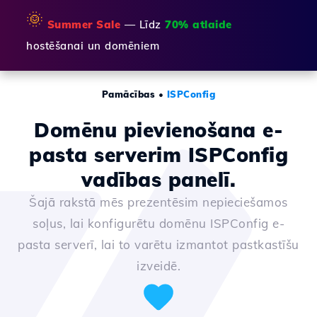
🌞
Summer Sale
— Līdz
70% atlaide
hostēšanai un domēniem
Pamācības
•
ISPConfig
Domēnu pievienošana e-
pasta serverim ISPConfig
vadības panelī.
Šajā rakstā mēs prezentēsim nepieciešamos
soļus, lai konfigurētu domēnu ISPConfig e-
pasta serverī, lai to varētu izmantot pastkastīšu
izveidē.