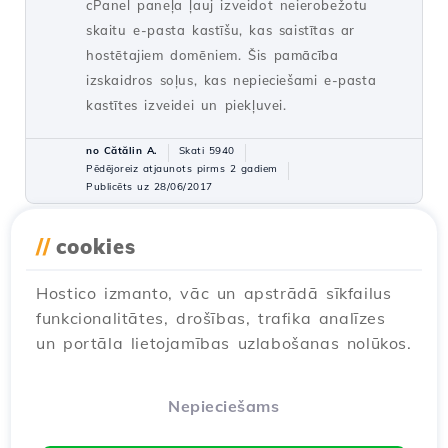
cPanel paneļa ļauj izveidot neierobežotu
skaitu e-pasta kastīšu, kas saistītas ar
hostētajiem domēniem. Šis pamācība
izskaidros soļus, kas nepieciešami e-pasta
kastītes izveidei un piekļuvei.
no Cătălin A.
Skati 5940
Pēdējoreiz atjaunots pirms 2 gadiem
Publicēts uz 28/06/2017
//
cookies
Otrā kontakta (Subkontakta)
27
pievienošana
Hostico izmanto, vāc un apstrādā sīkfailus
Pamācības /
Komerciaalais
funkcionalitātes, drošības, trafika analīzes
Pievienojiet sekundāro kontaktu Hostico
un portāla lietojamības uzlabošanas nolūkos.
klienta kontā, sekojot vienkāršajiem soļiem.
Pārliecinieties, ka jums ir esošs konts un ir
aktivizētas nepieciešamās tiesības.
Nepieciešams
no Mark D.
Skati 3168