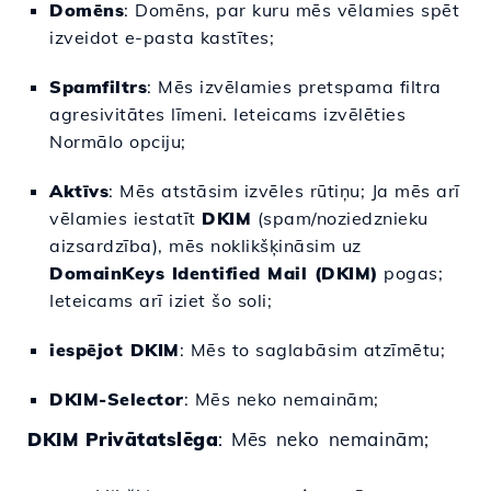
Domēns
: Domēns, par kuru mēs vēlamies spēt
izveidot e-pasta kastītes;
Spamfiltrs
: Mēs izvēlamies pretspama filtra
agresivitātes līmeni. Ieteicams izvēlēties
Normālo opciju;
Aktīvs
: Mēs atstāsim izvēles rūtiņu; Ja mēs arī
vēlamies iestatīt
DKIM
(spam/noziedznieku
aizsardzība), mēs noklikšķināsim uz
DomainKeys Identified Mail (DKIM)
pogas;
Ieteicams arī iziet šo soli;
iespējot DKIM
: Mēs to saglabāsim atzīmētu;
DKIM-Selector
: Mēs neko nemainām;
DKIM Privātatslēga
: Mēs neko nemainām;