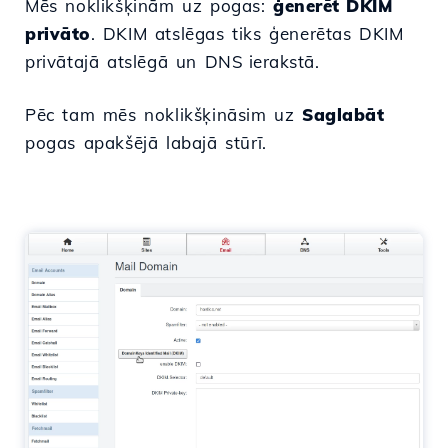
Mēs noklikšķinām uz pogas:
ģenerēt DKIM
privāto
. DKIM atslēgas tiks ģenerētas DKIM
privātajā atslēgā un
DNS ierakstā.
Pēc tam mēs noklikšķināsim uz
Saglabāt
pogas apakšējā labajā stūrī.