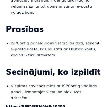
apmācību materiāls ir derīgs tikai tad, ja
vēlamies izmantot domēnu stingri e-pasta
vajadzībām.
Prasības
ISPConfig paneļa administrācijas dati, saņemti
e-pasta kastē, kas saistīta ar Hostico kontu,
kad VPS tika aktivizēts.
Secinājumi, ko izpildīt
Vispirms savienosimies ar ISPConfig vadības
paneli, izmantojot vienu no piekļuves
adresēm:
https://SERVERNAME:10200