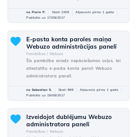
no Florin P.
Skati 1006
Atjaunots pirms 1 gada
Publicēts uz 17/08/2017
E-pasta konta paroles maiņa
Webuzo administrācijas panelī
Pamācības /
Webuzo
Šis pamācība sniedz nepieciešamos soļus, lai
atiestatītu e-pasta konta paroli Webuzo
administratora panelī.
no Sebastian S.
Skati 998
Atjaunots pirms 1 gada
Publicēts uz 19/08/2017
Izveidojot dublējumu Webuzo
administratora panelī
Pamācības /
Webuzo