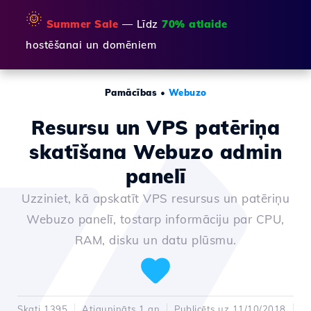
🌞
Summer Sale
— Līdz
70% atlaide
hostēšanai un domēniem
Pamācības
•
Webuzo
Resursu un VPS patēriņa
skatīšana Webuzo admin
panelī
Uzziniet, kā apskatīt VPS resursus un patēriņu
Webuzo panelī, tostarp informāciju par CPU,
RAM, disku un datu plūsmu.
Skati 1395
Atjaunināts 1 an
Publicēts uz 11/10/2018