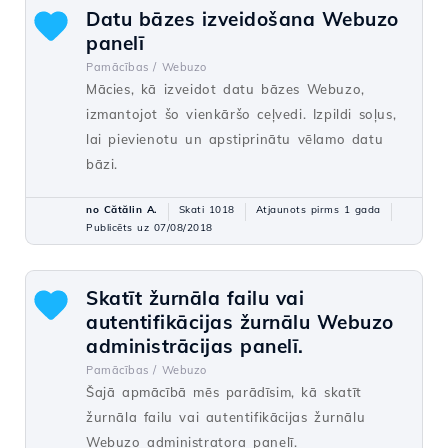
Datu bāzes izveidošana Webuzo
panelī
Pamācības /
Webuzo
Mācies, kā izveidot datu bāzes Webuzo,
izmantojot šo vienkāršo ceļvedi. Izpildi soļus,
lai pievienotu un apstiprinātu vēlamo datu
bāzi.
no Cătălin A.
Skati 1018
Atjaunots pirms 1 gada
Publicēts uz 07/08/2018
Skatīt žurnāla failu vai
autentifikācijas žurnālu Webuzo
administrācijas panelī.
Pamācības /
Webuzo
Šajā apmācībā mēs parādīsim, kā skatīt
žurnāla failu vai autentifikācijas žurnālu
Webuzo administratora panelī.