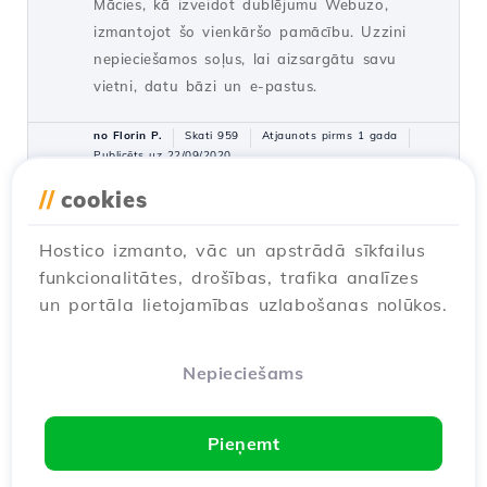
Mācies, kā izveidot dublējumu Webuzo,
izmantojot šo vienkāršo pamācību. Uzzini
nepieciešamos soļus, lai aizsargātu savu
vietni, datu bāzi un e-pastus.
no Florin P.
Skati 959
Atjaunots pirms 1 gada
Publicēts uz 22/09/2020
//
cookies
Faila pārvaldnieka paroles
Hostico izmanto, vāc un apstrādā sīkfailus
maiņa Webuzo administratora
funkcionalitātes, drošības, trafika analīzes
panelī
un portāla lietojamības uzlabošanas nolūkos.
Pamācības /
Webuzo
Uzzini, kā mainīt File Manager paroli Webuzo
administrācijas panelī, sekojot šī pamācības
Nepieciešams
vienkāršajiem soļiem.
no Florin P.
Skati 855
Atjaunots pirms 1 gada
Pieņemt
Publicēts uz 17/08/2017