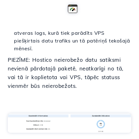
atveras logs, kurā tiek parādīts VPS
piešķirtais datu trafiks un tā patēriņš tekošajā
mēnesī.
PIEZĪME: Hostico neierobežo datu satiksmi
nevienā pārdotajā paketē, neatkarīgi no tā,
vai tā ir koplietota vai VPS, tāpēc statuss
vienmēr būs neierobežots.