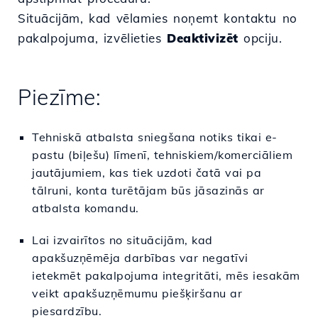
Situācijām, kad vēlamies noņemt kontaktu no
pakalpojuma, izvēlieties
Deaktivizēt
opciju.
Piezīme:
Tehniskā atbalsta sniegšana notiks tikai e-
pastu (biļešu) līmenī, tehniskiem/komerciāliem
jautājumiem, kas tiek uzdoti čatā vai pa
tālruni, konta turētājam būs jāsazinās ar
atbalsta komandu.
Lai izvairītos no situācijām, kad
apakšuzņēmēja darbības var negatīvi
ietekmēt pakalpojuma integritāti, mēs iesakām
veikt apakšuzņēmumu piešķiršanu ar
piesardzību.