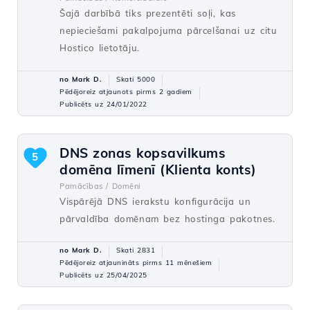
Šajā darbībā tiks prezentēti soļi, kas
nepieciešami pakalpojuma pārcelšanai uz citu
Hostico lietotāju.
no Mark D.
Skati 5000
Pēdējoreiz atjaunots pirms 2 gadiem
Publicēts uz 24/01/2022
DNS zonas kopsavilkums
5
domēna līmenī (Klienta konts)
Pamācības /
Domēni
Vispārējā DNS ierakstu konfigurācija un
pārvaldība domēnam bez hostinga pakotnes.
no Mark D.
Skati 2831
Pēdējoreiz atjaunināts pirms 11 mēnešiem
Publicēts uz 25/04/2025