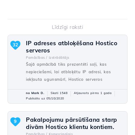
Līdzīgi raksti
IP adreses atbloķēšana Hostico
32
serveros
Pamācības /
Izstrādātājs
Šajā apmācībā tiks prezentēti soļi, kas
nepieciešami, lai atbloķētu IP adresi, kas
iekļauta ugunsmūrī, Hostico serveros
no Mark D.
Skati 1548
Atjaunots pirms 1 gada
Publicēts uz 05/10/2020
Pakalpojumu pārsūtīšana starp
9
divām Hostico klientu kontiem.
Pamācības /
Komerciaalais