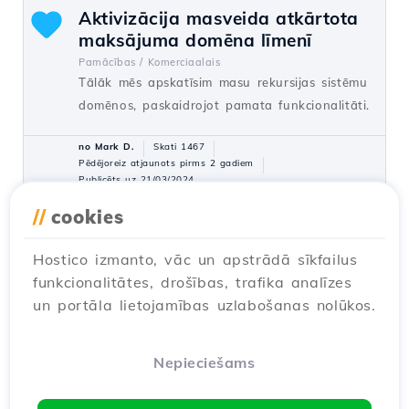
Aktivizācija masveida atkārtota
maksājuma domēna līmenī
Pamācības /
Komerciaalais
Tālāk mēs apskatīsim masu rekursijas sistēmu
domēnos, paskaidrojot pamata funkcionalitāti.
no Mark D.
Skati 1467
Pēdējoreiz atjaunots pirms 2 gadiem
Publicēts uz 21/03/2024
//
cookies
Datu bāzes un lietotāja
Hostico izmanto, vāc un apstrādā sīkfailus
izveidošana Virtualmin
funkcionalitātes, drošības, trafika analīzes
administrēšanas panelī
un portāla lietojamības uzlabošanas nolūkos.
Pamācības /
Izstrādātājs
Šajā rakstā mēs prezentēsim procedūru
datubāzes un lietotāja izveidei Virtualmin
Nepieciešams
administrācijas panelī.