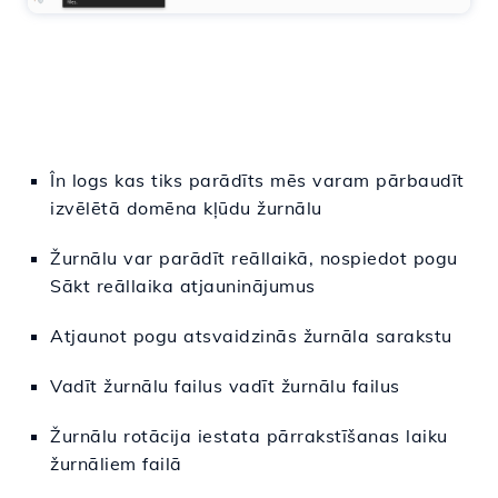
În
logs
kas tiks parādīts
mēs varam
pārbaudīt
izvēlētā domēna kļūdu žurnālu
Žurnālu var parādīt reāllaikā, nospiedot pogu
Sākt reāllaika atjauninājumus
Atjaunot pogu atsvaidzinās žurnāla sarakstu
Vadīt žurnālu failus vadīt žurnālu failus
Žurnālu rotācija iestata pārrakstīšanas laiku
žurnāliem failā