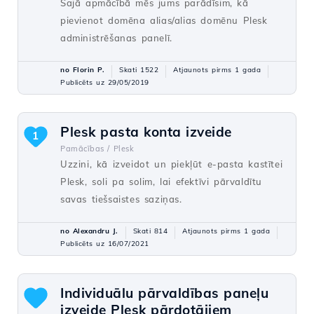
Šajā apmācībā mēs jums parādīsim, kā
pievienot domēna alias/alias domēnu Plesk
administrēšanas panelī.
no Florin P.
Skati 1522
Atjaunots pirms 1 gada
Publicēts uz 29/05/2019
Plesk pasta konta izveide
1
Pamācības /
Plesk
Uzzini, kā izveidot un piekļūt e-pasta kastītei
Plesk, soli pa solim, lai efektīvi pārvaldītu
savas tiešsaistes saziņas.
no Alexandru J.
Skati 814
Atjaunots pirms 1 gada
Publicēts uz 16/07/2021
Individuālu pārvaldības paneļu
izveide Plesk pārdotājiem