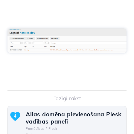
Līdzīgi raksti
Alias domēna pievienošana Plesk
4
vadības panelī
Pamācības /
Plesk