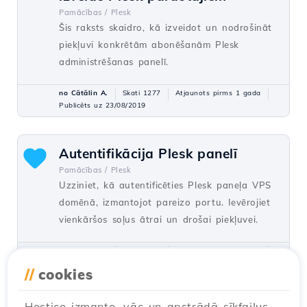
Pamācības /
Plesk
Šis raksts skaidro, kā izveidot un nodrošināt
piekļuvi konkrētām abonēšanām Plesk
administrēšanas panelī.
no Cătălin A.
Skati 1277
Atjaunots pirms 1 gada
Publicēts uz 23/08/2019
Autentifikācija Plesk panelī
Pamācības /
Plesk
Uzziniet, kā autentificēties Plesk paneļa VPS
domēnā, izmantojot pareizo portu. Ievērojiet
vienkāršos soļus ātrai un drošai piekļuvei.
no Cătălin A.
Skati 1221
Atjaunots pirms 1 gada
Publicēts uz 15/07/2021
//
cookies
Hostico izmanto, vāc un apstrādā sīkfailus