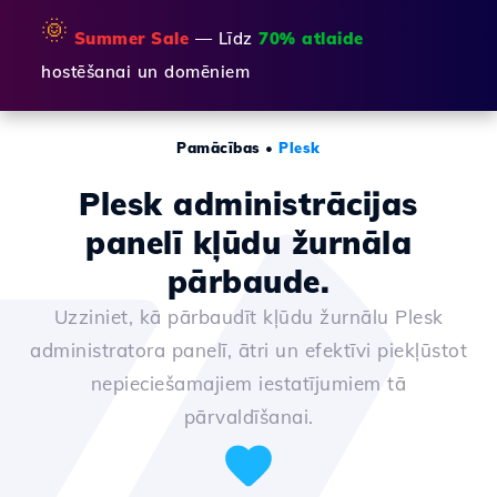
🌞
Summer Sale
— Līdz
70% atlaide
hostēšanai un domēniem
Pamācības
•
Plesk
Plesk administrācijas
panelī kļūdu žurnāla
pārbaude.
Uzziniet, kā pārbaudīt kļūdu žurnālu Plesk
administratora panelī, ātri un efektīvi piekļūstot
nepieciešamajiem iestatījumiem tā
pārvaldīšanai.