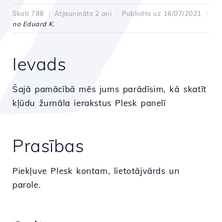
Skati 788
Atjaunināts 2 ani
Publicēts uz 16/07/2021
no Eduard K.
Ievads
Šajā pamācībā mēs jums parādīsim, kā skatīt
kļūdu žurnāla ierakstus Plesk panelī
Prasības
Piekļuve Plesk kontam, lietotājvārds un
parole.