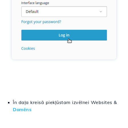
În
daļa
kreisā
piekļūstam
izvēlnei Websites &
Domēns