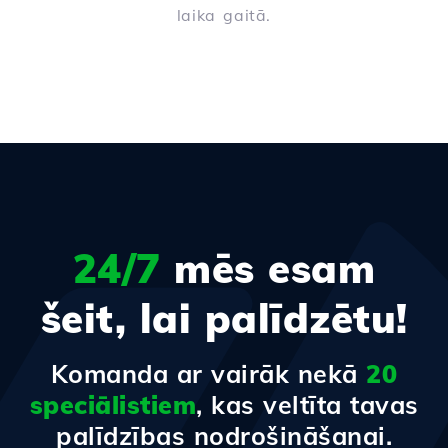
laika gaitā.
24/7
mēs esam
šeit, lai palīdzētu!
Komanda ar vairāk nekā
20
speciālistiem
, kas veltīta tavas
palīdzības nodrošināšanai.