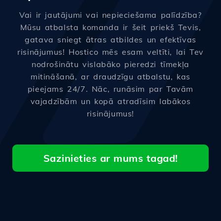
Vai ir jautājumi vai nepieciešama palīdzība?
Mūsu atbalsta komanda ir šeit priekš Tevis,
gatava sniegt ātras atbildes un efektīvas
risinājumus! Hostico mēs esam veltīti, lai Tev
nodrošinātu vislabāko pieredzi tīmekļa
mitināšanā, ar draudzīgu atbalstu, kas
pieejams 24/7. Nāc, runāsim par Tavām
vajadzībām un kopā atradīsim labākos
risinājumus!
Sazinieties ar mums tagad!