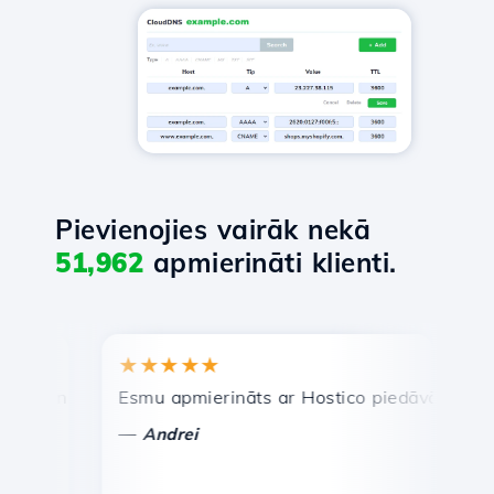
Pievienojies vairāk nekā
51,962
apmierināti klienti.
★★★★★
★★
 un efektīva tehniskā atbalsta dienests.
Esmu apmierināts ar Hostico piedāvātajiem paka
Apsvei
—
—
Andrei
Vas