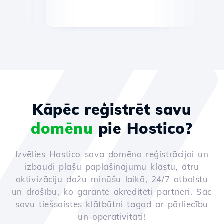
Kāpēc reģistrēt savu
domēnu
pie Hostico?
Izvēlies Hostico sava domēna reģistrācijai un
izbaudi plašu paplašinājumu klāstu, ātru
aktivizāciju dažu minūšu laikā, 24/7 atbalstu
un drošību, ko garantē akreditēti partneri. Sāc
savu tiešsaistes klātbūtni tagad ar pārliecību
un operativitāti!