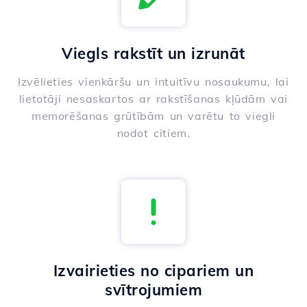
Viegls rakstīt un izrunāt
Izvēlieties vienkāršu un intuitīvu nosaukumu, lai
lietotāji nesaskartos ar rakstīšanas kļūdām vai
memorēšanas grūtībām un varētu to viegli
nodot citiem.
Izvairieties no cipariem un
svītrojumiem