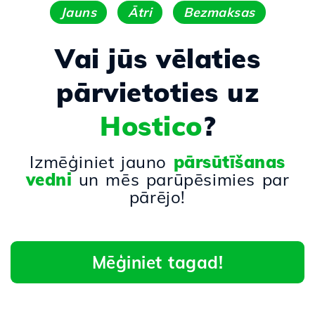
Jauns
Ātri
Bezmaksas
Vai jūs vēlaties
pārvietoties uz
Hostico
?
Izmēģiniet jauno
pārsūtīšanas
vedni
un mēs parūpēsimies par
pārējo!
Mēģiniet tagad!