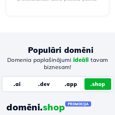
Populāri domēni
Domenia paplašinājumi
ideāli
tavam
biznesam!
.ai
.dev
.app
.shop
domēni.
shop
PROMOCIJA