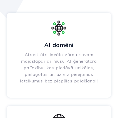
AI domēni
Atrast ātri ideālo vārdu savam
mājaslapai ar mūsu AI ģeneratora
palīdzību, kas piedāvā unikālas,
pielāgotas un uzreiz pieejamas
ieteikumus bez piepūles palaišanai!