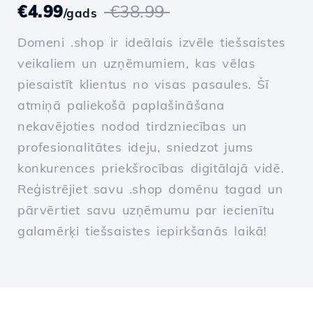
€4.99
€38.99
/gads
Domeni .shop ir ideālais izvēle tiešsaistes
veikaliem un uzņēmumiem, kas vēlas
piesaistīt klientus no visas pasaules. Šī
atmiņā paliekošā paplašināšana
nekavējoties nodod tirdzniecības un
profesionalitātes ideju, sniedzot jums
konkurences priekšrocības digitālajā vidē.
Reģistrējiet savu .shop domēnu tagad un
pārvērtiet savu uzņēmumu par iecienītu
galamērķi tiešsaistes iepirkšanās laikā!