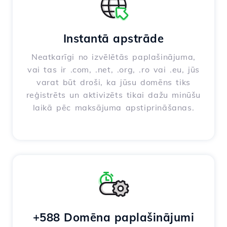
Instantā apstrāde
Neatkarīgi no izvēlētās paplašinājuma,
vai tas ir .com, .net, .org, .ro vai .eu, jūs
varat būt droši, ka jūsu domēns tiks
reģistrēts un aktivizēts tikai dažu minūšu
laikā pēc maksājuma apstiprināšanas.
+588 Domēna paplašinājumi