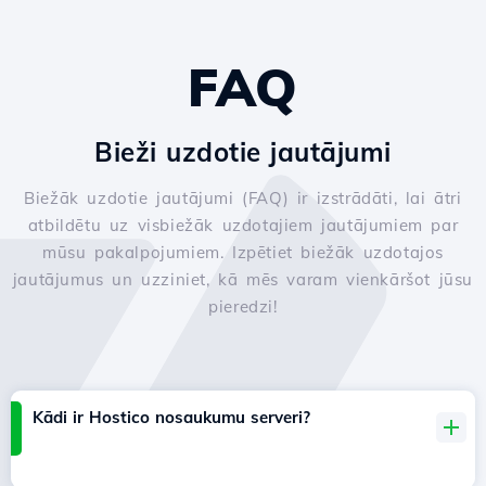
FAQ
Bieži uzdotie jautājumi
Biežāk uzdotie jautājumi (FAQ) ir izstrādāti, lai ātri
atbildētu uz visbiežāk uzdotajiem jautājumiem par
mūsu pakalpojumiem. Izpētiet biežāk uzdotajos
jautājumus un uzziniet, kā mēs varam vienkāršot jūsu
pieredzi!
Kādi ir Hostico nosaukumu serveri?