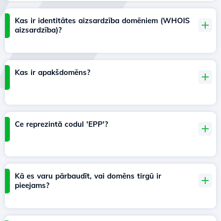
Kas ir identitātes aizsardzība domēniem (WHOIS
aizsardzība)?
Kas ir apakšdomēns?
Ce reprezintă codul 'EPP'?
Kā es varu pārbaudīt, vai domēns tirgū ir
pieejams?