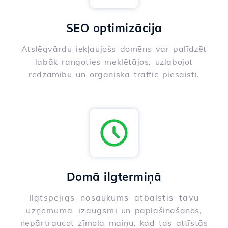
SEO optimizācija
Atslēgvārdu iekļaujošs domēns var palīdzēt
labāk rangoties meklētājos, uzlabojot
redzamību un organiskā traffic piesaisti.
Domā ilgtermiņā
Ilgtspējīgs nosaukums atbalstīs tavu
uzņēmuma izaugsmi un paplašināšanos,
nepārtraucot zīmola maiņu, kad tas attīstās