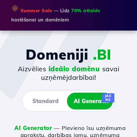
🌞
Summer Sale
— Līdz
70% atlaide
hostēšanai un domēniem
Domeniji
.BI
Aizvēlies
ideālo domēnu
savai
uzņēmējdarbībai!
JAU
Standard
AI Generator
NS
AI Generator
— Pievieno īsu uzņēmuma
aprakstu, darbības jomu, uzņēmuma