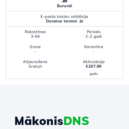
.bi
Burundi
E-pasta kastes validācija
Domēna termini .bi
Rakstzīmes
Periods
3-64
2-2 gadi
Grace
Karantīna
-
-
Atjaunošana
Aktivizācija
Gratuit
€207.99
gads
Mākonis
DNS