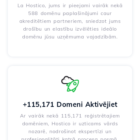
La Hostico, jums ir pieejami vairāk nekā
588 domēnu paplašinājumi caur
akreditētiem partneriem, sniedzot jums
drošību un elastību izvēlēties ideālo
domēnu jūsu uzņēmuma vajadzībām.
+115,171 Domeni Aktivējiet
Ar vairāk nekā 115,171 reģistrētajiem
domēniem, Hostico ir uzticams vārds
nozarē, nodrošinot ekspertīzi un
profesionalitāti katrā procesa posmā.