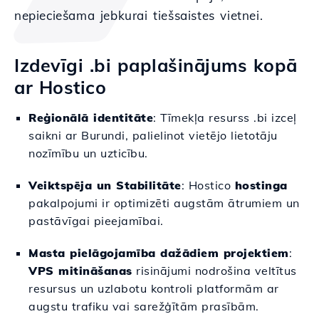
nepieciešama jebkurai tiešsaistes vietnei.
Izdevīgi .bi paplašinājums kopā
ar Hostico
Reģionālā identitāte
: Tīmekļa resurss .bi izceļ
saikni ar Burundi, palielinot vietējo lietotāju
nozīmību un uzticību.
Veiktspēja un Stabilitāte
: Hostico
hostinga
pakalpojumi ir optimizēti augstām ātrumiem un
pastāvīgai pieejamībai.
Masta pielāgojamība dažādiem projektiem
:
VPS mitināšanas
risinājumi nodrošina veltītus
resursus un uzlabotu kontroli platformām ar
augstu trafiku vai sarežģītām prasībām.