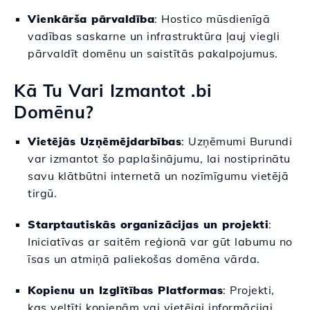
Vienkārša pārvaldība
: Hostico mūsdienīgā
vadības saskarne un infrastruktūra ļauj viegli
pārvaldīt domēnu un saistītās pakalpojumus.
Kā Tu Vari Izmantot .bi
Domēnu?
Vietējās Uzņēmējdarbības
: Uzņēmumi Burundi
var izmantot šo paplašinājumu, lai nostiprinātu
savu klātbūtni internetā un nozīmīgumu vietējā
tirgū.
Starptautiskās organizācijas un projekti
:
Iniciatīvas ar saitēm reģionā var gūt labumu no
īsas un atmiņā paliekošas domēna vārda.
Kopienu un Izglītības Platformas
: Projekti,
kas veltīti kopienām vai vietējai informācijai,