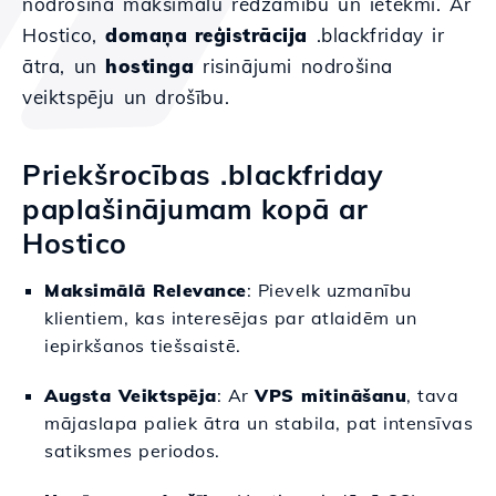
nodrošina maksimālu redzamību un ietekmi. Ar
Hostico,
domaņa reģistrācija
.blackfriday ir
ātra, un
hostinga
risinājumi nodrošina
veiktspēju un drošību.
Priekšrocības .blackfriday
paplašinājumam kopā ar
Hostico
Maksimālā Relevance
: Pievelk uzmanību
klientiem, kas interesējas par atlaidēm un
iepirkšanos tiešsaistē.
Augsta Veiktspēja
: Ar
VPS mitināšanu
, tava
mājaslapa paliek ātra un stabila, pat intensīvas
satiksmes periodos.