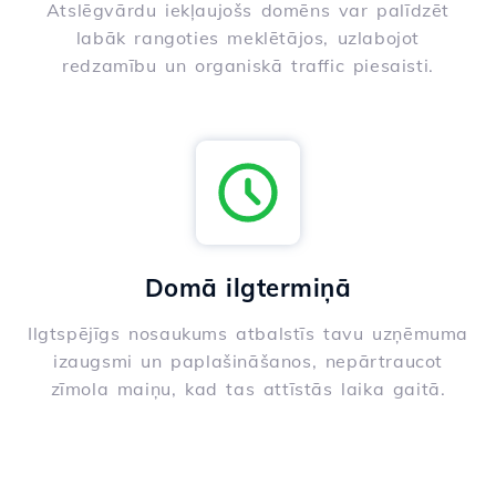
Atslēgvārdu iekļaujošs domēns var palīdzēt
labāk rangoties meklētājos, uzlabojot
redzamību un organiskā traffic piesaisti.
Domā ilgtermiņā
Ilgtspējīgs nosaukums atbalstīs tavu uzņēmuma
izaugsmi un paplašināšanos, nepārtraucot
zīmola maiņu, kad tas attīstās laika gaitā.