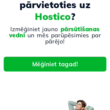
pārvietoties uz
Hostico
?
Izmēģiniet jauno
pārsūtīšanas
vedni
un mēs parūpēsimies par
pārējo!
Mēģiniet tagad!