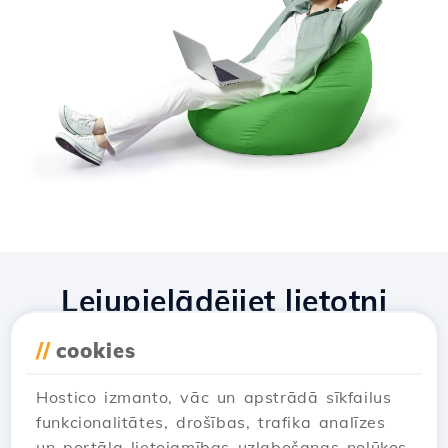
Lejupielādējiet lietotni
Hostico
//
cookies
Hostico izmanto, vāc un apstrādā sīkfailus
funkcionalitātes, drošības, trafika analīzes
un portāla lietojamības uzlabošanas nolūkos.