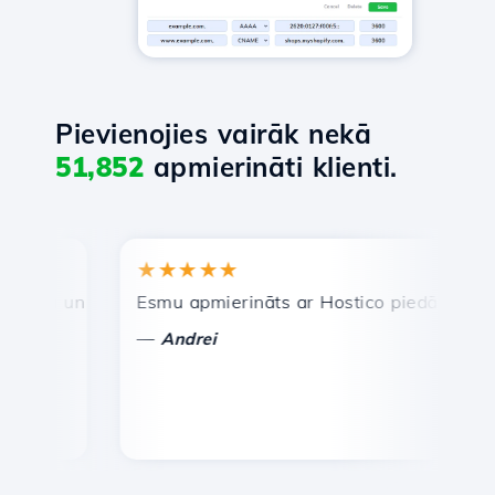
Pievienojies vairāk nekā
51,852
apmierināti klienti.
★★★★★
★
ra un efektīva tehniskā atbalsta dienests.
Esmu apmierināts ar Hostico piedāvātajiem pa
Apsv
—
—
Andrei
V