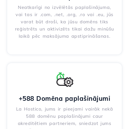
Neatkarīgi no izvēlētās paplašinājuma,
vai tas ir .com, .net, .org, .ro vai .eu, jūs
varat būt droši, ka jūsu domēns tiks
reģistrēts un aktivizēts tikai dažu minūšu
laikā pēc maksājuma apstiprināšanas.
+588 Domēna paplašinājumi
La Hostico, jums ir pieejami vairāk nekā
588 domēnu paplašinājumi caur
akreditētiem partneriem, sniedzot jums