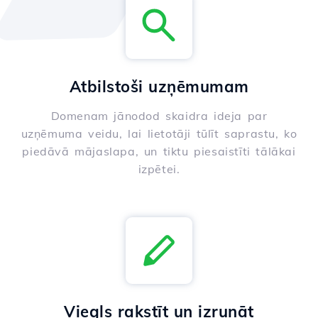
Atbilstoši uzņēmumam
Domenam jānodod skaidra ideja par
uzņēmuma veidu, lai lietotāji tūlīt saprastu, ko
piedāvā mājaslapa, un tiktu piesaistīti tālākai
izpētei.
Viegls rakstīt un izrunāt