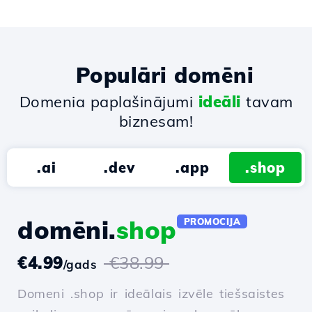
Populāri domēni
Domenia paplašinājumi
ideāli
tavam
biznesam!
.ai
.dev
.app
.shop
domēni.
shop
PROMOCIJA
€4.99
€38.99
/gads
Domeni .shop ir ideālais izvēle tiešsaistes