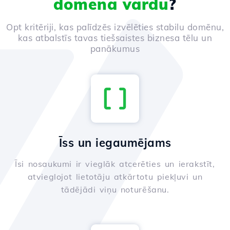
domēna vārdu
?
Opt kritēriji, kas palīdzēs izvēlēties stabilu domēnu,
kas atbalstīs tavas tiešsaistes biznesa tēlu un
panākumus
Īss un iegaumējams
Īsi nosaukumi ir vieglāk atcerēties un ierakstīt,
atvieglojot lietotāju atkārtotu piekļuvi un
tādējādi viņu noturēšanu.