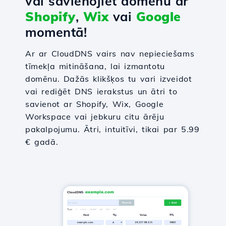
vai savienojiet domēnu ar
Shopify
,
Wix
vai
Google
momentā!
Ar ar CloudDNS vairs nav nepieciešams
tīmekļa mitināšana, lai izmantotu
domēnu. Dažās klikšķos tu vari izveidot
vai rediģēt DNS ierakstus un ātri to
savienot ar Shopify, Wix, Google
Workspace vai jebkuru citu ārēju
pakalpojumu. Ātri, intuitīvi, tikai par 5.99
€ gadā.