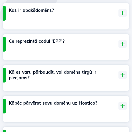
Kas ir apakšdomēns?
Ce reprezintă codul 'EPP'?
Kā es varu pārbaudīt, vai domēns tirgū ir
pieejams?
Kāpēc pārvērst savu domēnu uz Hostico?