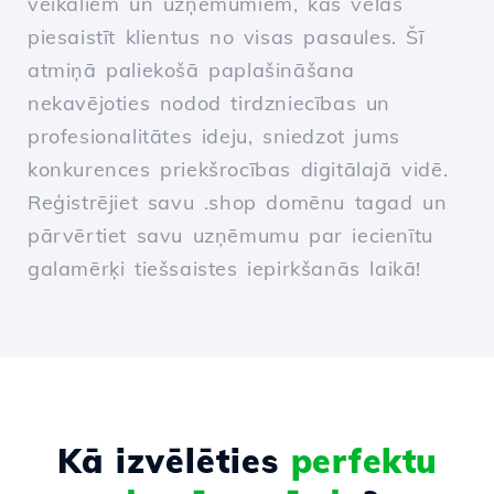
veikaliem un uzņēmumiem, kas vēlas
piesaistīt klientus no visas pasaules. Šī
atmiņā paliekošā paplašināšana
nekavējoties nodod tirdzniecības un
profesionalitātes ideju, sniedzot jums
konkurences priekšrocības digitālajā vidē.
Reģistrējiet savu .shop domēnu tagad un
pārvērtiet savu uzņēmumu par iecienītu
galamērķi tiešsaistes iepirkšanās laikā!
Kā izvēlēties
perfektu