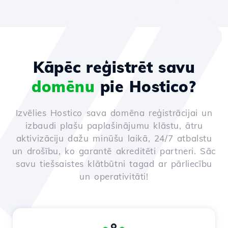
Kāpēc reģistrēt savu
domēnu
pie Hostico?
Izvēlies Hostico sava domēna reģistrācijai un
izbaudi plašu paplašinājumu klāstu, ātru
aktivizāciju dažu minūšu laikā, 24/7 atbalstu
un drošību, ko garantē akreditēti partneri. Sāc
savu tiešsaistes klātbūtni tagad ar pārliecību
un operativitāti!