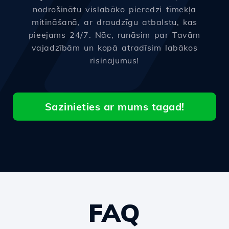
nodrošinātu vislabāko pieredzi tīmekļa
mitināšanā, ar draudzīgu atbalstu, kas
pieejams 24/7. Nāc, runāsim par Tavām
vajadzībām un kopā atradīsim labākos
risinājumus!
Sazinieties ar mums tagad!
FAQ