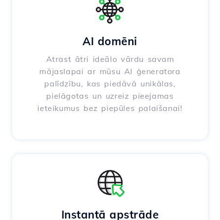
AI domēni
Atrast ātri ideālo vārdu savam
mājaslapai ar mūsu AI ģeneratora
palīdzību, kas piedāvā unikālas,
pielāgotas un uzreiz pieejamas
ieteikumus bez piepūles palaišanai!
Instantā apstrāde