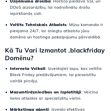
Uzņēmuma drošība
: Hostico piedāvā SSL un
DDoS aizsardzību, lai nodrošinātu drošu
iepirkšanās vidi.
Veltīts Tehniskais Atbalsts
: Mūsu komanda ir
pieejama 24/7, lai sniegtu atbalstu jūsu
domēna un hostinga pakalpojumu pārvaldībā.
Kā Tu Vari Izmantot .blackfriday
Domēnu?
Interneta Veikali
: Izveidojiet lapu, kas veltīta
Black Friday piedāvājumiem, lai piesaistītu
vairāk pircēju.
Mazumtirdzniecības un Izplatītāji
: Veicina
lielos atlaides ar specializētu vietni.
Mārketinga aģenti
: Izveido efektīvas