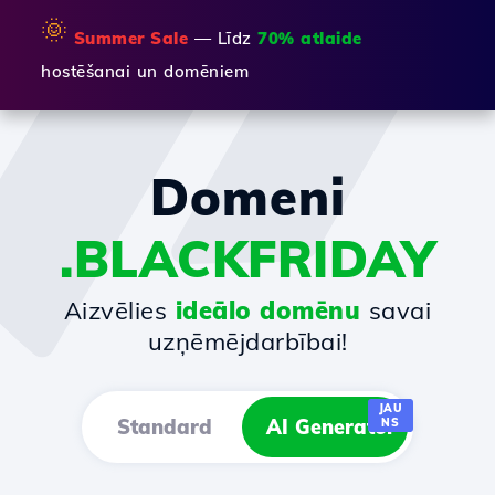
🌞
Summer Sale
— Līdz
70% atlaide
hostēšanai un domēniem
Domeni
.BLACKFRIDAY
Aizvēlies
ideālo domēnu
savai
uzņēmējdarbībai!
JAU
Standard
AI Generator
NS