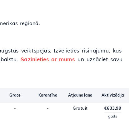
merikas reģionā.
stas veiktspējas. Izvēlieties risinājumu, kas
tbalstu.
Sazinieties ar mums
un uzsāciet savu
Grace
Karantīna
Atjaunošana
Aktivizācija
-
-
Gratuit
€633.99
gads