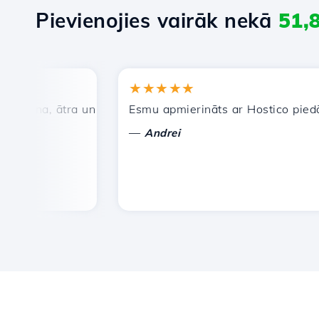
Pievienojies vairāk nekā
51,
★★★★★
ena, ātra un efektīva tehniskā atbalsta dienests.
Esmu apmierināts ar Hostico piedāvāta
—
Andrei