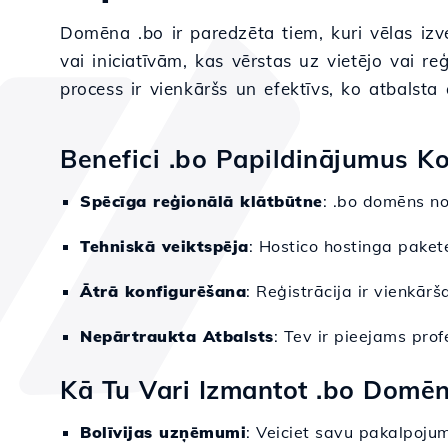
Domēna .bo ir paredzēta tiem, kuri vēlas izve
vai iniciatīvām, kas vērstas uz vietējo vai re
process ir vienkāršs un efektīvs, ko atbalsta
Benefici .bo Papildinājumus K
Spēcīga reģionālā klātbūtne
: .bo domēns no
Tehniskā veiktspēja
: Hostico hostinga paket
Ātrā konfigurēšana
: Reģistrācija ir vienkār
Nepārtraukta Atbalsts
: Tev ir pieejams pro
Kā Tu Vari Izmantot .bo Domē
Bolīvijas uzņēmumi
: Veiciet savu pakalpojum