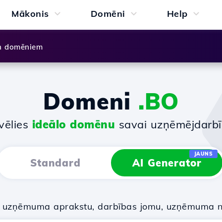
Mākonis
Domēni
Help
n domēniem
Domeni
.BO
vēlies
ideālo domēnu
savai uzņēmējdarbī
JAUNS
Standard
AI Generator
u uzņēmuma aprakstu, darbības jomu, uzņēmuma 