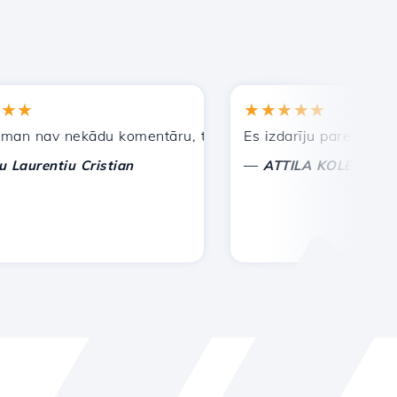
★★★★★
nav nekādu komentāru, tikai lai novērtētu. Ar īpašu uzman
Es izdarīju pareizo izvēli,
—
entiu Cristian
ATTILA KOLES