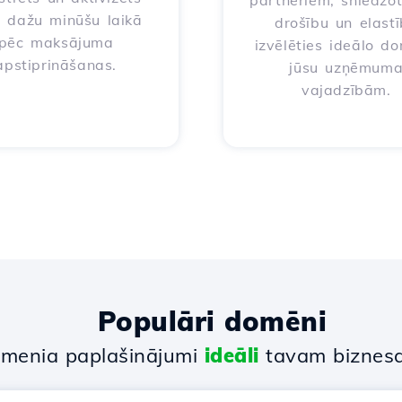
partneriem, sniedzo
i dažu minūšu laikā
drošību un elast
pēc maksājuma
izvēlēties ideālo d
apstiprināšanas.
jūsu uzņēmum
vajadzībām.
Populāri domēni
menia paplašinājumi
ideāli
tavam biznes