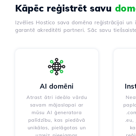
Kāpēc reģistrēt savu
dom
Izvēlies Hostico sava domēna reģistrācijai un 
garantē akreditēti partneri. Sāc savu tiešsaist
AI domēni
Ins
Atrast ātri ideālo vārdu
Neat
savam mājaslapai ar
papla
mūsu AI ģeneratora
.com
palīdzību, kas piedāvā
.eu,
unikālas, pielāgotas un
ka
uzreiz pieejamas
reģi