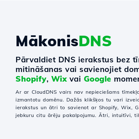
Mākonis
DNS
Pārvaldiet DNS ierakstus bez t
mitināšanas vai savienojiet do
Shopify
,
Wix
vai
Google
momen
Ar ar CloudDNS vairs nav nepieciešams tīmekļa
izmantotu domēnu. Dažās klikšķos tu vari izvei
ierakstus un ātri to savienot ar Shopify, Wix,
jebkuru citu ārēju pakalpojumu. Ātri, intuitīvi, 