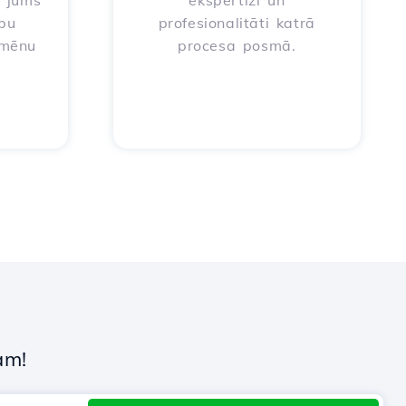
t jums
ekspertīzi un
ību
profesionalitāti katrā
omēnu
procesa posmā.
a
am!