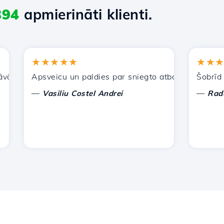
894
apmierināti klienti.
★★★★★
★★★★★
jiem pakalpojumiem. Esmu ieteicis jūs citiem paziņām.
Apsveicu un paldies par sniegto atbalstu!
Šobrīd man 
—
—
Vasiliu Costel Andrei
Radu Laur