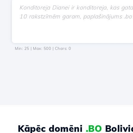
Min: 25 | Max: 500 | Chars:
0
Kāpēc domēni
.BO
Bolivi