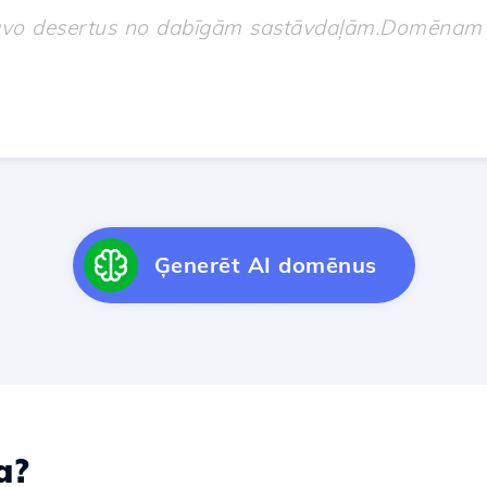
Ģenerēt AI domēnus
a?