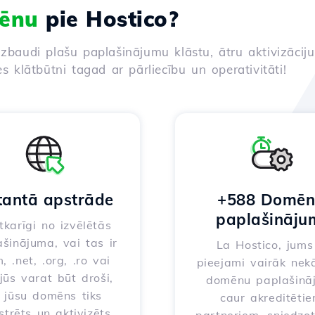
ēnu
pie Hostico?
izbaudi plašu paplašinājumu klāstu, ātru aktivizācij
es klātbūtni tagad ar pārliecību un operativitāti!
tantā apstrāde
+588 Domē
paplašināju
karīgi no izvēlētās
šinājuma, vai tas ir
La Hostico, jums 
, .net, .org, .ro vai
pieejami vairāk nek
 jūs varat būt droši,
domēnu paplašinā
 jūsu domēns tiks
caur akreditēti
strēts un aktivizēts