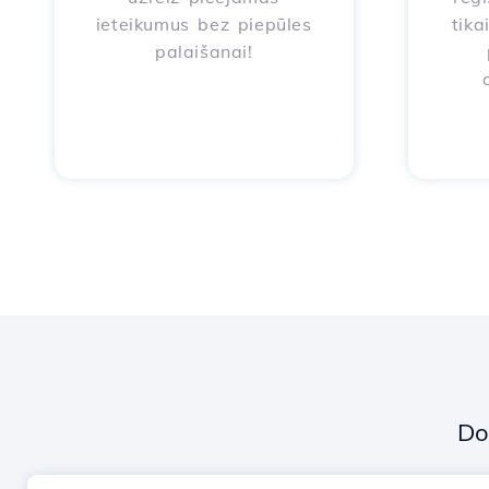
ieteikumus bez piepūles
tika
palaišanai!
Do