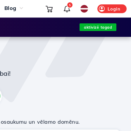
5
Blog
Login
aktivizē tagad
bai!
nosaukumu un vēlamo domēnu.