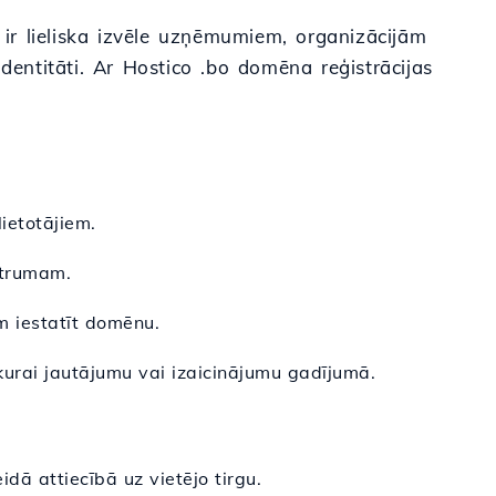
 ir lieliska izvēle uzņēmumiem, organizācijām
 identitāti. Ar Hostico .bo domēna reģistrācijas
ietotājiem.
 ātrumam.
im iestatīt domēnu.
bkurai jautājumu vai izaicinājumu gadījumā.
dā attiecībā uz vietējo tirgu.