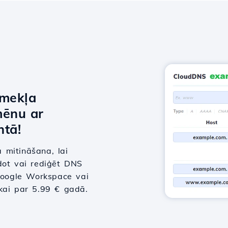
īmekļa
mēnu ar
tā!
 mitināšana, lai
dot vai rediģēt DNS
 Google Workspace vai
tikai par 5.99 € gadā.