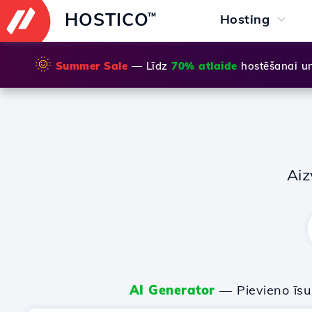
HOSTICO
™
Hosting
🌞
Summer Sale
— Līdz
70% atlaide
hostēšanai u
Aiz
AI Generator
— Pievieno īs