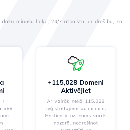
u dažu minūšu laikā, 24/7 atbalstu un drošību, ko
na
+115,028 Domeni
mi
Aktivējiet
ir
Ar vairāk nekā 115,028
ā 588
reģistrētajiem domēniem,
jumi
Hostico ir uzticams vārds
em
nozarē, nodrošinot