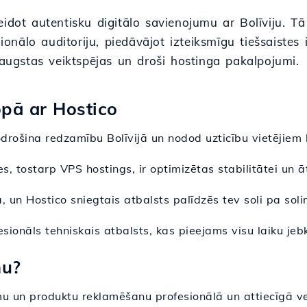
idot autentisku digitālo savienojumu ar Bolīviju. Tā
ģionālo auditoriju, piedāvājot izteiksmīgu tiešsaistes
 augstas veiktspējas un droši hostinga pakalpojumi.
opā ar Hostico
drošina redzamību Bolīvijā un nodod uzticību vietējiem l
es, tostarp VPS hostings, ir optimizētas stabilitātei un
ša, un Hostico sniegtais atbalsts palīdzēs tev soli pa sol
fesionāls tehniskais atbalsts, kas pieejams visu laiku je
nu?
u un produktu reklamēšanu profesionālā un attiecīgā vei