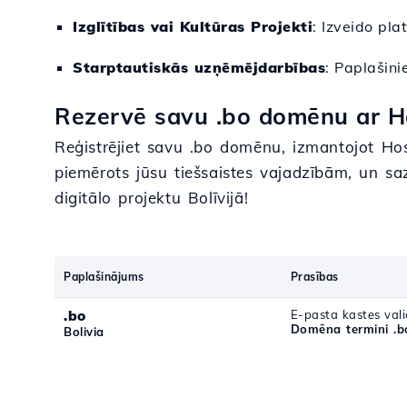
Izglītības vai Kultūras Projekti
: Izveido pla
Starptautiskās uzņēmējdarbības
: Paplašini
Rezervē savu .bo domēnu ar Ho
Reģistrējiet savu .bo domēnu, izmantojot Hos
piemērots jūsu tiešsaistes vajadzībām, un s
digitālo projektu Bolīvijā!
Paplašinājums
Prasības
.bo
E-pasta kastes vali
Domēna termini .b
Bolivia