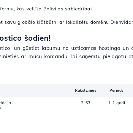
tformu, kas veltīta Bolīvijas sabiedrībai.
et savu globālo klātbūtni ar lokalizētu domēnu Dienvida
stico šodien!
tico, un gūstiet labumu no uzticamas hostinga un aug
azinieties ar mūsu komandu, lai saņemtu pielāgotu a
Rakstzīmes
Periods
dācija
3-63
1-1 gadi
o