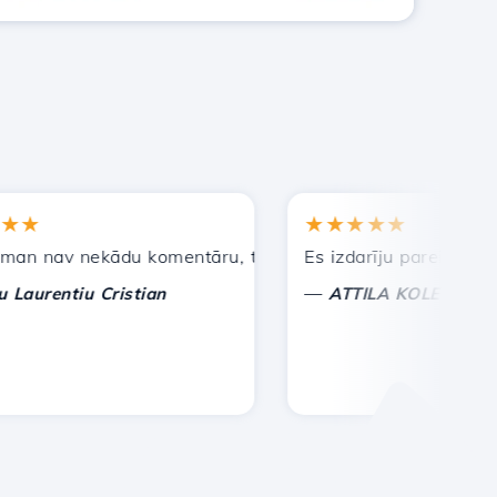
★★★★★
av nekādu komentāru, tikai lai novērtētu. Ar īpašu uzman
Es izdarīju pareizo izvēli,
—
entiu Cristian
ATTILA KOLES