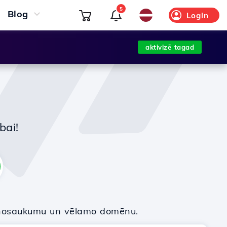
5
Blog
Login
aktivizē tagad
bai!
nosaukumu un vēlamo domēnu.