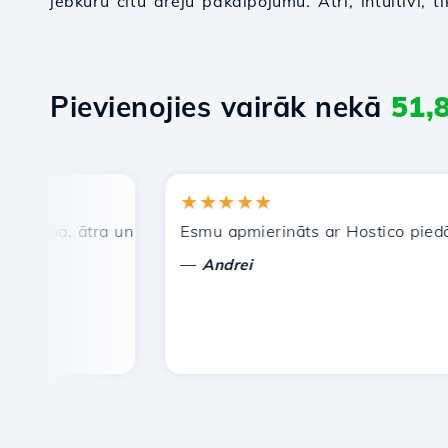
jebkuru citu ārēju pakalpojumu. Ātri, intuitīvi, 
Pievienojies vairāk nekā
51,
★★★★★
ena, ātra un efektīva tehniskā atbalsta dienests.
Esmu apmierināts ar Hostico piedāvāta
—
Andrei