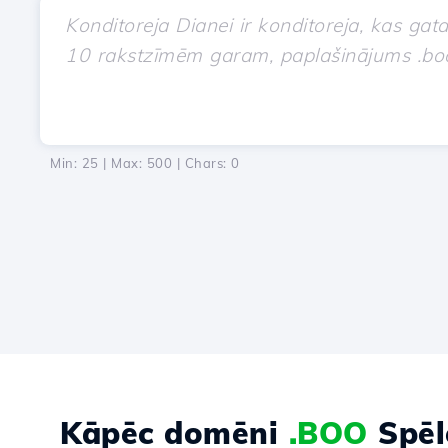
Min: 25 | Max: 500 | Chars:
0
Kāpēc domēni
.BOO
Spēl