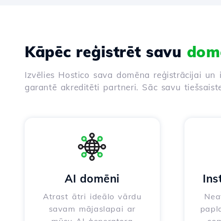
Kāpēc reģistrēt savu
dom
Izvēlies Hostico sava domēna reģistrācijai un 
garantē akreditēti partneri. Sāc savu tiešsaist
AI domēni
Ins
Atrast ātri ideālo vārdu
Neat
savam mājaslapai ar
papla