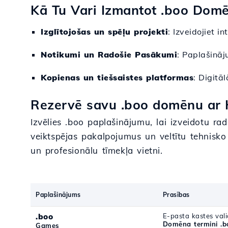
Kā Tu Vari Izmantot .boo Dom
Izglītojošas un spēļu projekti
: Izveidojiet i
Notikumi un Radošie Pasākumi
: Paplašināj
Kopienas un tiešsaistes platformas
: Digitā
Rezervē savu .boo domēnu ar H
Izvēlies .boo paplašinājumu, lai izveidotu rad
veiktspējas pakalpojumus un veltītu tehnisko a
un profesionālu tīmekļa vietni.
Paplašinājums
Prasības
.boo
E-pasta kastes vali
Domēna termini .b
Games