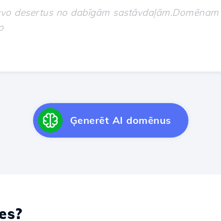
Ģenerēt AI domēnus
es?