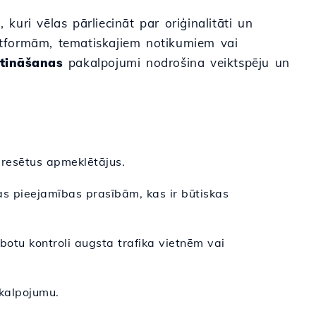
kuri vēlas pārliecināt par oriģinalitāti un
latformām, tematiskajiem notikumiem vai
itināšanas
pakalpojumi nodrošina veiktspēju un
teresētus apmeklētājus.
s pieejamības prasībām, kas ir būtiskas
botu kontroli augsta trafika vietnēm vai
akalpojumu.