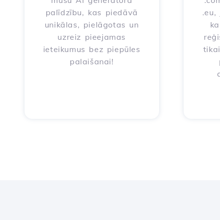
mūsu AI ģeneratora
.com
palīdzību, kas piedāvā
.eu,
unikālas, pielāgotas un
ka
uzreiz pieejamas
reģi
ieteikumus bez piepūles
tika
palaišanai!