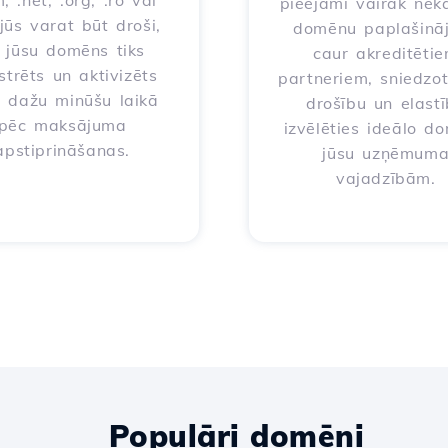
, .net, .org, .ro vai
pieejami vairāk nek
 jūs varat būt droši,
domēnu paplašinā
 jūsu domēns tiks
caur akreditēti
strēts un aktivizēts
partneriem, sniedzo
i dažu minūšu laikā
drošību un elast
pēc maksājuma
izvēlēties ideālo d
apstiprināšanas.
jūsu uzņēmum
vajadzībām.
Populāri domēni