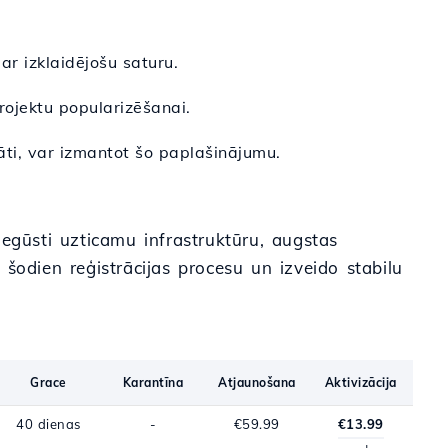
ar izklaidējošu saturu.
rojektu popularizēšanai.
āti, var izmantot šo paplašinājumu.
 iegūsti uzticamu infrastruktūru, augstas
u šodien reģistrācijas procesu un izveido stabilu
Grace
Karantīna
Atjaunošana
Aktivizācija
40 dienas
-
€59.99
€13.99