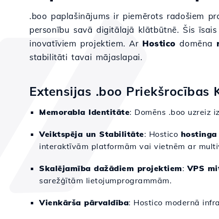
.boo paplašinājums ir piemērots radošiem proje
personību savā digitālajā klātbūtnē. Šis īsa
inovatīviem projektiem. Ar
Hostico
domēna
stabilitāti tavai mājaslapai.
Extensijas .boo Priekšrocības 
Memorabla Identitāte
: Domēns .boo uzreiz iz
Veiktspēja un Stabilitāte
: Hostico
hostinga
interaktīvām platformām vai vietnēm ar multi
Skalējamība dažādiem projektiem
:
VPS mi
sarežģītām lietojumprogrammām.
Vienkārša pārvaldība
: Hostico modernā infr