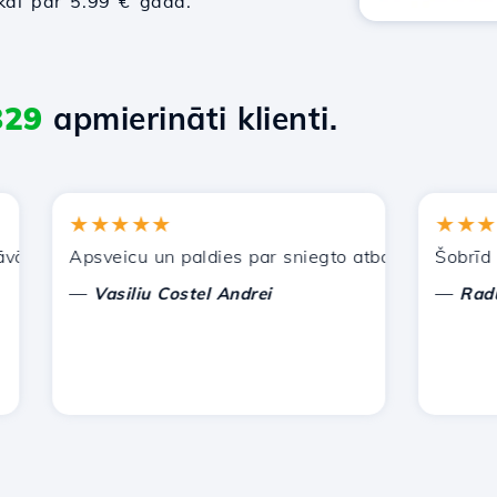
tikai par 5.99 € gadā.
829
apmierināti klienti.
★★★★★
★★★★★
jiem pakalpojumiem. Esmu ieteicis jūs citiem paziņām.
Apsveicu un paldies par sniegto atbalstu!
Šobrīd man n
—
—
Vasiliu Costel Andrei
Radu Laur