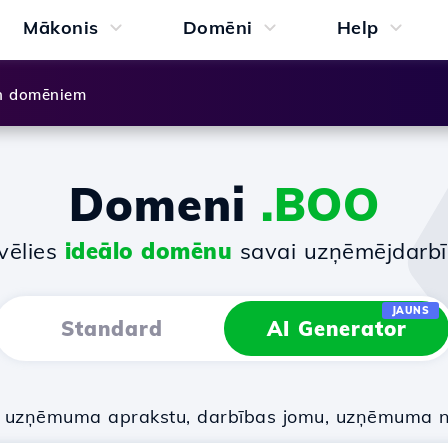
Mākonis
Domēni
Help
n domēniem
Domeni
.BOO
vēlies
ideālo domēnu
savai uzņēmējdarbī
JAUNS
Standard
AI Generator
u uzņēmuma aprakstu, darbības jomu, uzņēmuma 