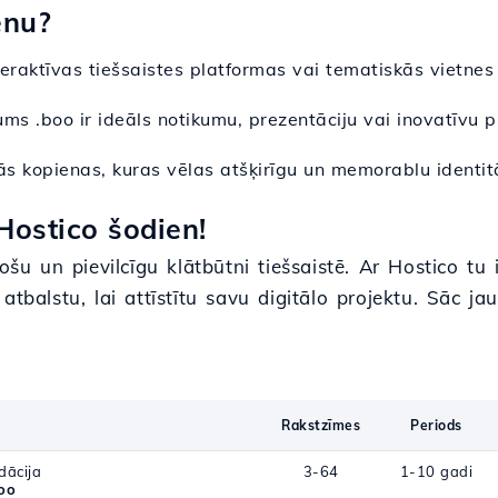
ēnu?
nteraktīvas tiešsaistes platformas vai tematiskās vietnes 
ums .boo ir ideāls notikumu, prezentāciju vai inovatīvu p
lās kopienas, kuras vēlas atšķirīgu un memorablu identit
ostico šodien!
ošu un pievilcīgu klātbūtni tiešsaistē. Ar Hostico tu
tbalstu, lai attīstītu savu digitālo projektu. Sāc ja
Rakstzīmes
Periods
dācija
3-64
1-10 gadi
oo