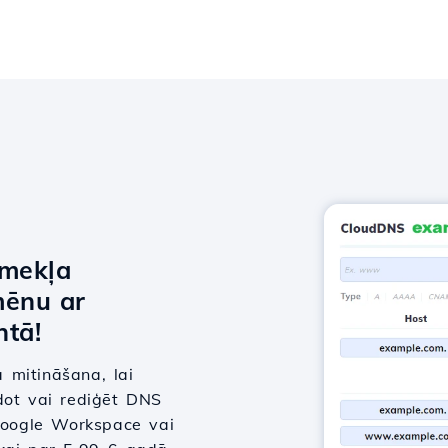
īmekļa
mēnu ar
tā!
 mitināšana, lai
dot vai rediģēt DNS
 Google Workspace vai