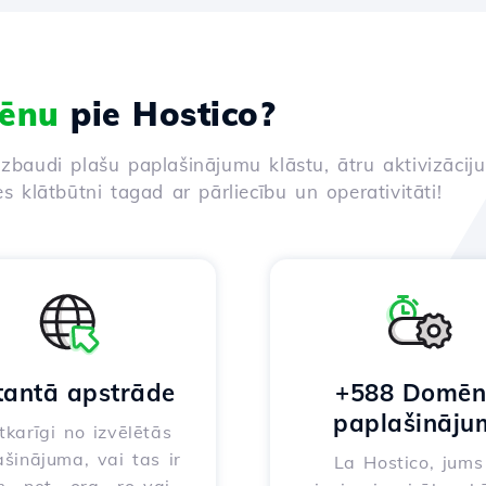
ēnu
pie Hostico?
izbaudi plašu paplašinājumu klāstu, ātru aktivizācij
es klātbūtni tagad ar pārliecību un operativitāti!
tantā apstrāde
+588 Domē
paplašināju
karīgi no izvēlētās
šinājuma, vai tas ir
La Hostico, jums 