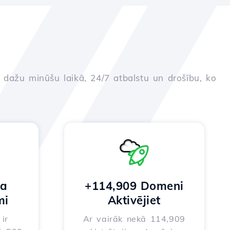
u dažu minūšu laikā, 24/7 atbalstu un drošību, ko
na
+114,909 Domeni
mi
Aktivējiet
ir
Ar vairāk nekā 114,909