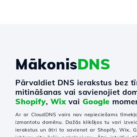
Mākonis
DNS
Pārvaldiet DNS ierakstus bez t
mitināšanas vai savienojiet do
Shopify
,
Wix
vai
Google
momen
Ar ar CloudDNS vairs nav nepieciešams tīmekļa
izmantotu domēnu. Dažās klikšķos tu vari izvei
ierakstus un ātri to savienot ar Shopify, Wix,