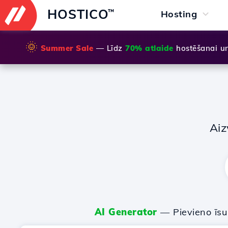
HOSTICO
™
Hosting
🌞
Summer Sale
— Līdz
70% atlaide
hostēšanai u
Aiz
AI Generator
— Pievieno īs