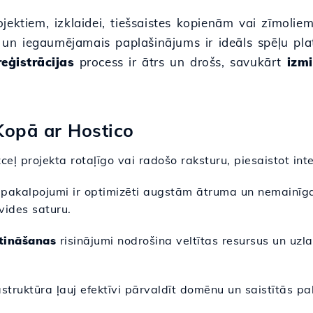
ktiem, izklaidei, tiešsaistes kopienām vai zīmoliem, 
is un iegaumējamais paplašinājums ir ideāls spēļu p
reģistrācijas
process ir ātrs un drošs, savukārt
izm
Kopā ar Hostico
ceļ projekta rotaļīgo vai radošo raksturu, piesaistot in
pakalpojumi ir optimizēti augstām ātruma un nemainīga
vides saturu.
tināšanas
risinājumi nodrošina veltītas resursus un uzla
astruktūra ļauj efektīvi pārvaldīt domēnu un saistītās p