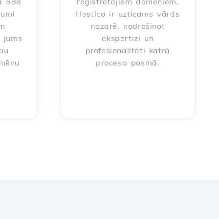
ā 588
reģistrētajiem domēniem,
jumi
Hostico ir uzticams vārds
em
nozarē, nodrošinot
t jums
ekspertīzi un
ību
profesionalitāti katrā
omēnu
procesa posmā.
a