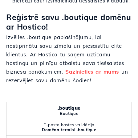
pieredzi caur izsmalcinātu tiešsaistes klātbūtni.
Reģistrē savu .boutique domēnu
ar Hostico!
Izvēlies .boutique paplašinājumu, lai
nostiprinātu savu zīmolu un piesaistītu elite
klientus. Ar Hostico tu saņem uzticamu
hostingu un pilnīgu atbalstu sava tiešsaistes
biznesa panākumiem.
Sazinieties ar mums
un
rezervējiet savu domēnu šodien!
.boutique
Boutique
E-pasta kastes validācija
Domēna termini .boutique