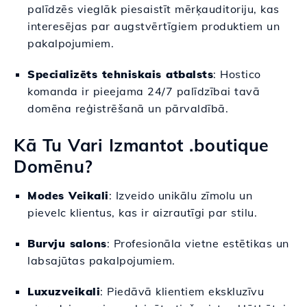
palīdzēs vieglāk piesaistīt mērķauditoriju, kas
interesējas par augstvērtīgiem produktiem un
pakalpojumiem.
Specializēts tehniskais atbalsts
: Hostico
komanda ir pieejama 24/7 palīdzībai tavā
domēna reģistrēšanā un pārvaldībā.
Kā Tu Vari Izmantot .boutique
Domēnu?
Modes Veikali
: Izveido unikālu zīmolu un
pievelc klientus, kas ir aizrautīgi par stilu.
Burvju salons
: Profesionāla vietne estētikas un
labsajūtas pakalpojumiem.
Luxuzveikali
: Piedāvā klientiem ekskluzīvu