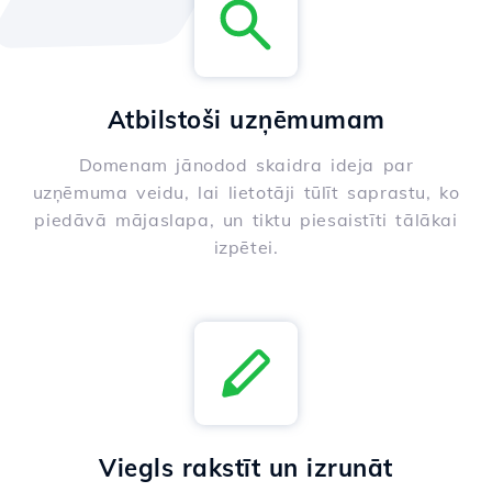
Atbilstoši uzņēmumam
Domenam jānodod skaidra ideja par
uzņēmuma veidu, lai lietotāji tūlīt saprastu, ko
piedāvā mājaslapa, un tiktu piesaistīti tālākai
izpētei.
Viegls rakstīt un izrunāt