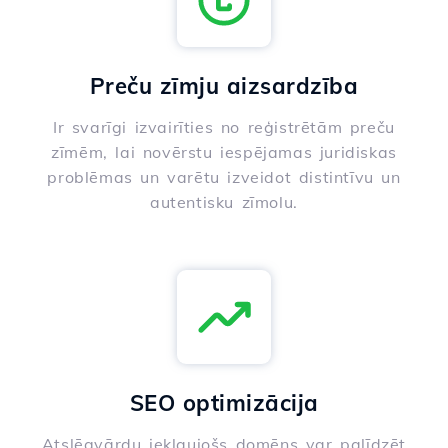
Preču zīmju aizsardzība
Ir svarīgi izvairīties no reģistrētām preču
zīmēm, lai novērstu iespējamas juridiskas
problēmas un varētu izveidot distintīvu un
autentisku zīmolu.
SEO optimizācija
Atslēgvārdu iekļaujošs domēns var palīdzēt