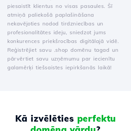
piesaistīt klientus no visas pasaules. Šī
atmiņā paliekošā paplašināšana
nekavējoties nodod tirdzniecības un
profesionalitātes ideju, sniedzot jums
konkurences priekšrocības digitālajā vidē.
Reģistrējiet savu .shop domēnu tagad un
pārvērtiet savu uzņēmumu par iecienītu
galamērķi tiešsaistes iepirkšanās laikā!
Kā izvēlēties
perfektu
domēna vārdu
?