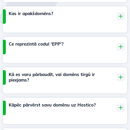
Kas ir apakšdomēns?
Ce reprezintă codul 'EPP'?
Kā es varu pārbaudīt, vai domēns tirgū ir
pieejams?
Kāpēc pārvērst savu domēnu uz Hostico?