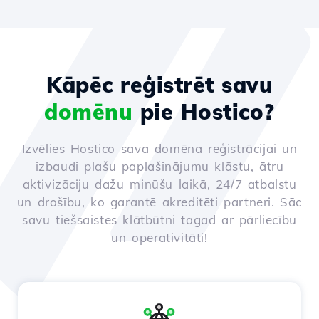
Kāpēc reģistrēt savu
domēnu
pie Hostico?
Izvēlies Hostico sava domēna reģistrācijai un
izbaudi plašu paplašinājumu klāstu, ātru
aktivizāciju dažu minūšu laikā, 24/7 atbalstu
un drošību, ko garantē akreditēti partneri. Sāc
savu tiešsaistes klātbūtni tagad ar pārliecību
un operativitāti!