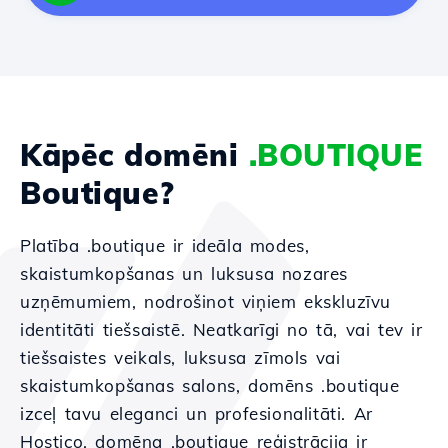
Kāpēc domēni
.BOUTIQUE
Boutique?
Platība .boutique ir ideāla modes,
skaistumkopšanas un luksusa nozares
uzņēmumiem, nodrošinot viņiem ekskluzīvu
identitāti tiešsaistē. Neatkarīgi no tā, vai tev ir
tiešsaistes veikals, luksusa zīmols vai
skaistumkopšanas salons, domēns .boutique
izceļ tavu eleganci un profesionalitāti. Ar
Hostico, domēna .boutique reģistrācija ir