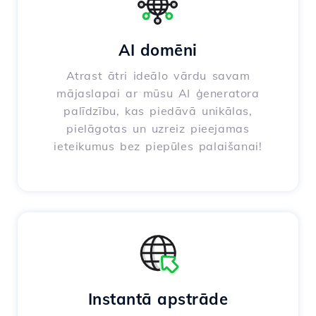
AI domēni
Atrast ātri ideālo vārdu savam
mājaslapai ar mūsu AI ģeneratora
palīdzību, kas piedāvā unikālas,
pielāgotas un uzreiz pieejamas
ieteikumus bez piepūles palaišanai!
Instantā apstrāde