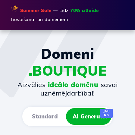
🌞
Summer Sale
— Līdz
70% atlaide
hostēšanai un domēniem
Domeni
.BOUTIQUE
Aizvēlies
ideālo domēnu
savai
uzņēmējdarbībai!
JAU
Standard
AI Generator
NS