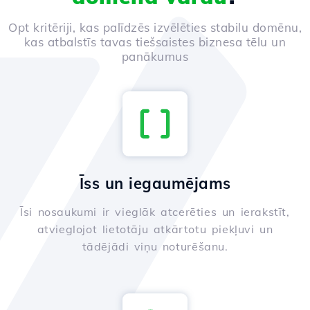
Opt kritēriji, kas palīdzēs izvēlēties stabilu domēnu,
kas atbalstīs tavas tiešsaistes biznesa tēlu un
panākumus
Īss un iegaumējams
Īsi nosaukumi ir vieglāk atcerēties un ierakstīt,
atvieglojot lietotāju atkārtotu piekļuvi un
tādējādi viņu noturēšanu.