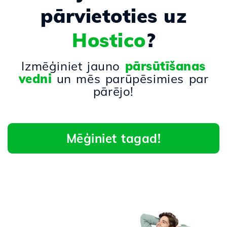
pārvietoties uz
Hostico
?
Izmēģiniet jauno
pārsūtīšanas
vedni
un mēs parūpēsimies par
pārējo!
Mēģiniet tagad!