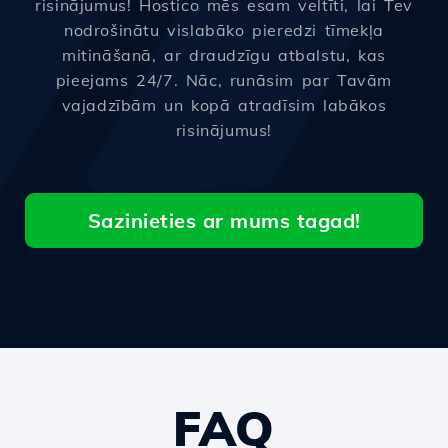
risinājumus! Hostico mēs esam veltīti, lai Tev
nodrošinātu vislabāko pieredzi tīmekļa
mitināšanā, ar draudzīgu atbalstu, kas
pieejams 24/7. Nāc, runāsim par Tavām
vajadzībām un kopā atradīsim labākos
risinājumus!
Sazinieties ar mums tagad!
FAQ