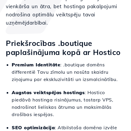
vienkārša un ātra, bet hostinga pakalpojumi
nodrošina optimālu veiktspēju tavai
uzņēmējdarbībai.
Priekšrocības .boutique
paplašinājuma kopā ar Hostico
Premium Identitāte
: .boutique domēns
differentiē Tavu zīmolu un nosūta skaidru
ziņojumu par ekskluzivitāti un izsmalcinātību.
Augstas veiktspējas hostings
: Hostico
piedāvā hostinga risinājumus, tostarp VPS,
nodrošinot lieliskas ātruma un maksimālās
drošības iespējas.
SEO optimizācija
: Atbilstoša domēna izvēle