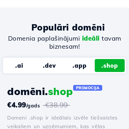
Populāri domēni
Domenia paplašinājumi
ideāli
tavam
biznesam!
.ai
.dev
.app
.shop
domēni.
shop
PROMOCIJA
€4.99
€38.99
/gads
Domeni .shop ir ideālais izvēle tiešsaistes
veikaliem un uzņēmumiem, kas vēlas