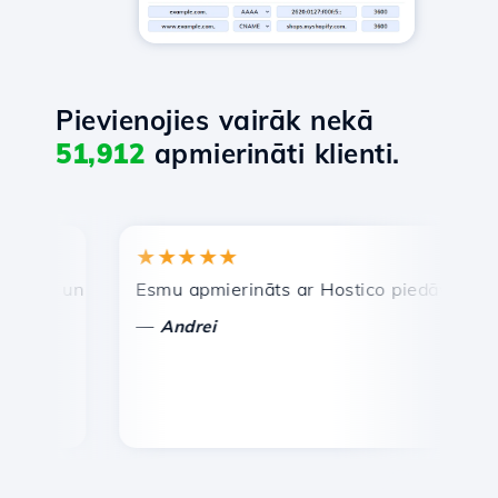
Pievienojies vairāk nekā
51,912
apmierināti klienti.
★★★★★
★
ra un efektīva tehniskā atbalsta dienests.
Esmu apmierināts ar Hostico piedāvātajiem pa
Apsv
—
—
Andrei
V