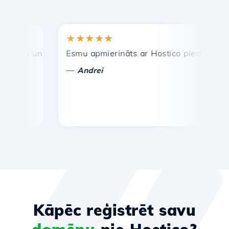
★★★★★
★
tra un efektīva tehniskā atbalsta dienests.
Esmu apmierināts ar Hostico piedāvātajiem p
Aps
—
—
Andrei
Kāpēc reģistrēt savu