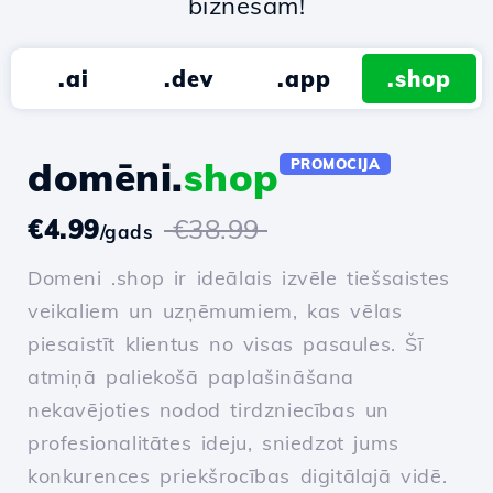
biznesam!
.ai
.dev
.app
.shop
domēni.
shop
PROMOCIJA
€4.99
€38.99
/gads
Domeni .shop ir ideālais izvēle tiešsaistes
veikaliem un uzņēmumiem, kas vēlas
piesaistīt klientus no visas pasaules. Šī
atmiņā paliekošā paplašināšana
nekavējoties nodod tirdzniecības un
profesionalitātes ideju, sniedzot jums
konkurences priekšrocības digitālajā vidē.