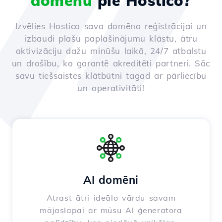
domēnu
pie Hostico?
Izvēlies Hostico sava domēna reģistrācijai un
izbaudi plašu paplašinājumu klāstu, ātru
aktivizāciju dažu minūšu laikā, 24/7 atbalstu
un drošību, ko garantē akreditēti partneri. Sāc
savu tiešsaistes klātbūtni tagad ar pārliecību
un operativitāti!
AI domēni
Atrast ātri ideālo vārdu savam
mājaslapai ar mūsu AI ģeneratora