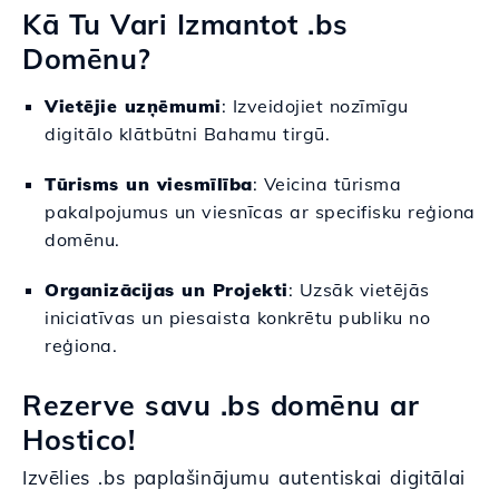
Kā Tu Vari Izmantot .bs
Domēnu?
Vietējie uzņēmumi
: Izveidojiet nozīmīgu
digitālo klātbūtni Bahamu tirgū.
Tūrisms un viesmīlība
: Veicina tūrisma
pakalpojumus un viesnīcas ar specifisku reģiona
domēnu.
Organizācijas un Projekti
: Uzsāk vietējās
iniciatīvas un piesaista konkrētu publiku no
reģiona.
Rezerve savu .bs domēnu ar
Hostico!
Izvēlies .bs paplašinājumu autentiskai digitālai