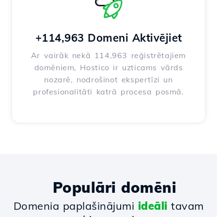
+114,963 Domeni Aktivējiet
Ar vairāk nekā 114,963 reģistrētajiem
domēniem, Hostico ir uzticams vārds
nozarē, nodrošinot ekspertīzi un
profesionalitāti katrā procesa posmā.
Populāri domēni
Domenia paplašinājumi
ideāli
tavam