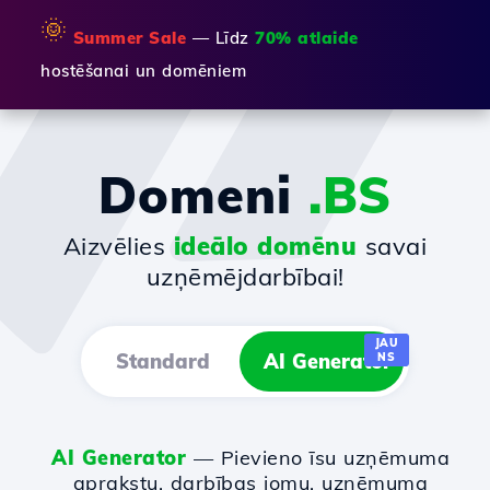
🌞
Summer Sale
— Līdz
70% atlaide
hostēšanai un domēniem
Domeni
.BS
Aizvēlies
ideālo domēnu
savai
uzņēmējdarbībai!
JAU
Standard
AI Generator
NS
AI Generator
— Pievieno īsu uzņēmuma
aprakstu, darbības jomu, uzņēmuma