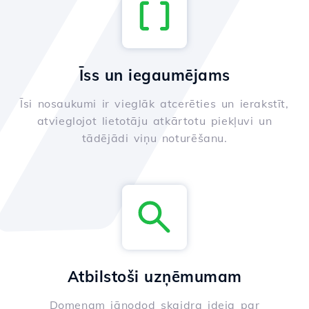
Īss un iegaumējams
Īsi nosaukumi ir vieglāk atcerēties un ierakstīt,
atvieglojot lietotāju atkārtotu piekļuvi un
tādējādi viņu noturēšanu.
Atbilstoši uzņēmumam
Domenam jānodod skaidra ideja par