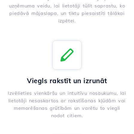
uzņēmuma veidu, lai lietotāji tūlīt saprastu, ko
piedāvā mājaslapa, un tiktu piesaistīti tālākai
izpētei.
Viegls rakstīt un izrunāt
Izvēlieties vienkāršu un intuitīvu nosaukumu, lai
lietotāji nesaskartos ar rakstīšanas kļūdām vai
memorēšanas grūtībām un varētu to viegli
nodot citiem.