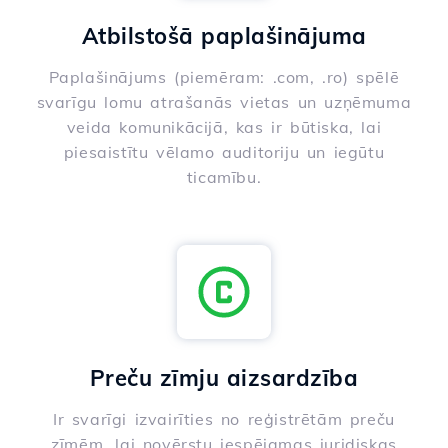
Atbilstošā paplašinājuma
Paplašinājums (piemēram: .com, .ro) spēlē
svarīgu lomu atrašanās vietas un uzņēmuma
veida komunikācijā, kas ir būtiska, lai
piesaistītu vēlamo auditoriju un iegūtu
ticamību.
Preču zīmju aizsardzība
Ir svarīgi izvairīties no reģistrētām preču
zīmēm, lai novērstu iespējamas juridiskas