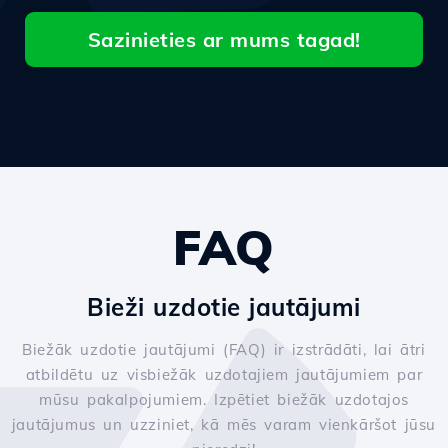
Sazinieties ar mums tagad!
FAQ
Bieži uzdotie jautājumi
Biežāk uzdotie jautājumi (FAQ) ir izstrādāti, lai ātri
atbildētu uz visbiežāk uzdotajiem jautājumiem par
mūsu pakalpojumiem. Izpētiet biežāk uzdotajos
jautājumus un uzziniet, kā mēs varam vienkāršot jūsu