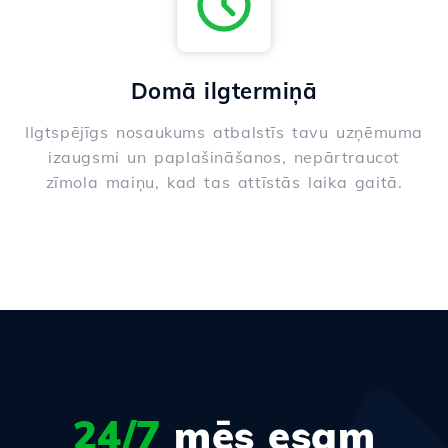
Domā ilgtermiņā
Ilgtspējīgs nosaukums atbalstīs tavu uzņēmuma
izaugsmi un paplašināšanos, nepārtraucot
zīmola maiņu, kad tas attīstās laika gaitā.
24/7
mēs esam