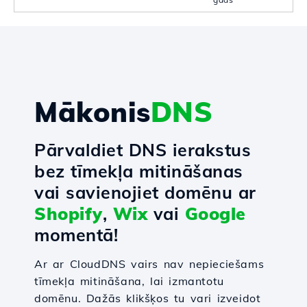
Mākonis
DNS
Pārvaldiet DNS ierakstus
bez tīmekļa mitināšanas
vai savienojiet domēnu ar
Shopify
,
Wix
vai
Google
momentā!
Ar ar CloudDNS vairs nav nepieciešams
tīmekļa mitināšana, lai izmantotu
domēnu. Dažās klikšķos tu vari izveidot