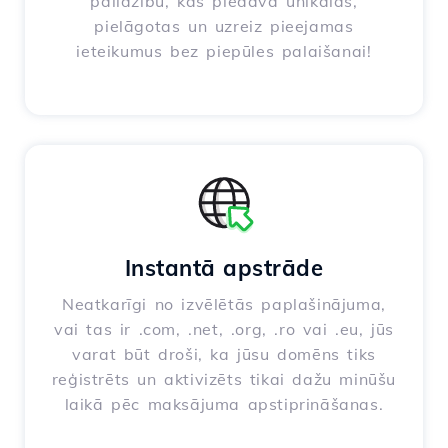
palīdzību, kas piedāvā unikālas,
pielāgotas un uzreiz pieejamas
ieteikumus bez piepūles palaišanai!
Instantā apstrāde
Neatkarīgi no izvēlētās paplašinājuma,
vai tas ir .com, .net, .org, .ro vai .eu, jūs
varat būt droši, ka jūsu domēns tiks
reģistrēts un aktivizēts tikai dažu minūšu
laikā pēc maksājuma apstiprināšanas.