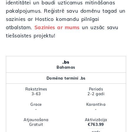
identitātei un baudi uzticamus mitināšanas
pakalpojumus. Reģistrē savu domēnu tagad un
sazinies ar Hostico komandu pilnīgai
atbalstam.
Sazinies ar mums
un uzsāc savu
tiešsaistes projektu!
.bs
Bahamas
Domēna termini .bs
Rakstzīmes
Periods
3-63
2-2 gadi
Grace
Karantīna
-
-
Atjaunošana
Aktivizācija
Gratuit
€763.99
gads