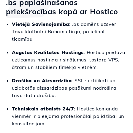
.bs paplašināšanas
priekšrocības kopā ar Hostico
Vietējā Savienojamība
: .bs domēns uzsver
Tavu klātbūtni Bahamu tirgū, palielinot
ticamību.
Augstas Kvalitātes Hostings
: Hostico piedāvā
uzticamus hostinga risinājumus, tostarp VPS,
ātram un stabiliem tīmekļa vietnēm.
Drošība un Aizsardzība
: SSL sertifikāti un
uzlabotās aizsardzības pasākumi nodrošina
tavu datu drošību.
Tehniskais atbalsts 24/7
: Hostico komanda
vienmēr ir pieejama profesionālai palīdzībai un
konsultācijām.