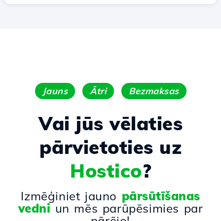
Jauns
Ātri
Bezmaksas
Vai jūs vēlaties
pārvietoties uz
Hostico
?
Izmēģiniet jauno
pārsūtīšanas
vedni
un mēs parūpēsimies par
pārējo!