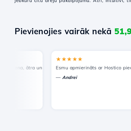
jebkuru citu ārēju pakalpojumu. Ātri, intuitīvi, 
Pievienojies vairāk nekā
51,
★★★★★
 cena, ātra un efektīva tehniskā atbalsta dienests.
Esmu apmierināts ar Hostico piedāvāt
—
Andrei