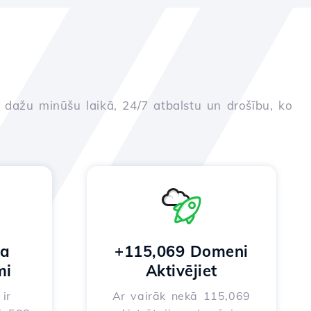
u dažu minūšu laikā, 24/7 atbalstu un drošību, ko
na
+115,069 Domeni
mi
Aktivējiet
ir
Ar vairāk nekā 115,069