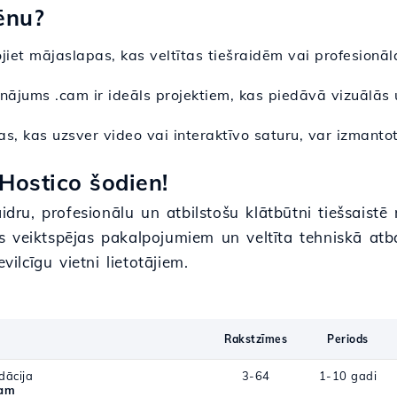
ēnu?
dojiet mājaslapas, kas veltītas tiešraidēm vai profesion
inājums .cam ir ideāls projektiem, kas piedāvā vizuālā
as, kas uzsver video vai interaktīvo saturu, var izmanto
Hostico šodien!
idru, profesionālu un atbilstošu klātbūtni tiešsaistē
 veiktspējas pakalpojumiem un veltīta tehniskā atbal
vilcīgu vietni lietotājiem.
Rakstzīmes
Periods
dācija
3-64
1-10 gadi
cam