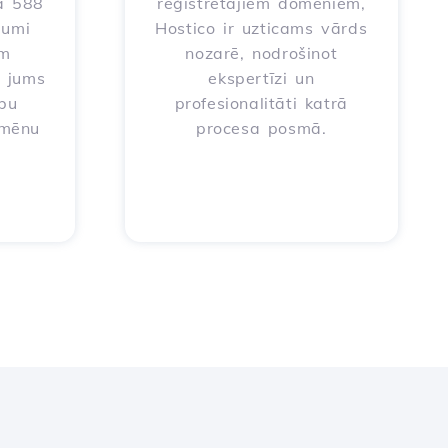
ā 588
reģistrētajiem domēniem,
jumi
Hostico ir uzticams vārds
em
nozarē, nodrošinot
t jums
ekspertīzi un
ību
profesionalitāti katrā
omēnu
procesa posmā.
a