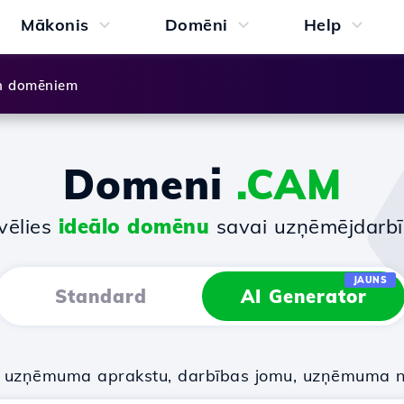
Mākonis
Domēni
Help
n domēniem
Domeni
.CAM
vēlies
ideālo domēnu
savai uzņēmējdarbī
JAUNS
Standard
AI Generator
u uzņēmuma aprakstu, darbības jomu, uzņēmuma 