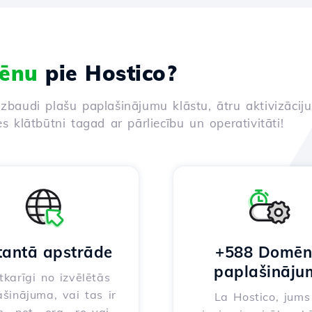
ēnu
pie Hostico?
izbaudi plašu paplašinājumu klāstu, ātru aktivizācij
es klātbūtni tagad ar pārliecību un operativitāti!
tantā apstrāde
+588 Domē
paplašināju
karīgi no izvēlētās
šinājuma, vai tas ir
La Hostico, jums 