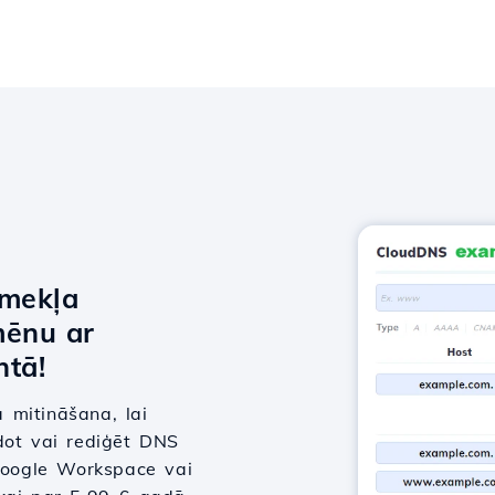
īmekļa
mēnu ar
tā!
 mitināšana, lai
dot vai rediģēt DNS
 Google Workspace vai