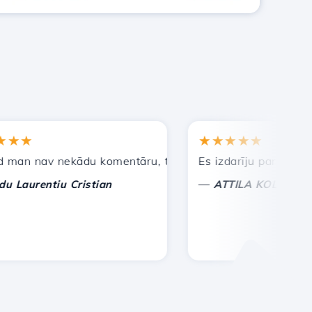
★
★★★★★
 nav nekādu komentāru, tikai lai novērtētu. Ar īpašu uzma
Es izdarīju pareizo izvēli
—
urentiu Cristian
ATTILA KOLES