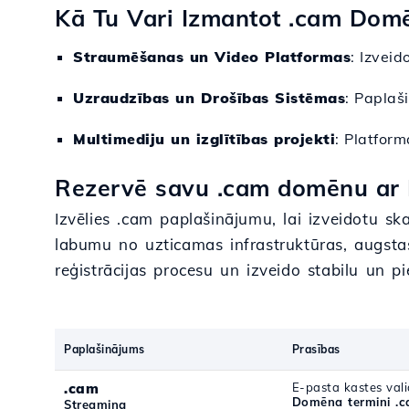
Kā Tu Vari Izmantot .cam Dom
Straumēšanas un Video Platformas
: Izvei
Uzraudzības un Drošības Sistēmas
: Paplaš
Multimediju un izglītības projekti
: Platform
Rezervē savu .cam domēnu ar 
Izvēlies .cam paplašinājumu, lai izveidotu ska
labumu no uzticamas infrastruktūras, augstas
reģistrācijas procesu un izveido stabilu un pie
Paplašinājums
Prasības
.cam
E-pasta kastes vali
Domēna termini .
Streaming