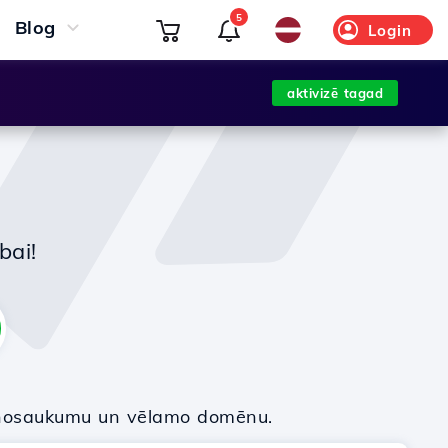
5
Blog
Login
aktivizē tagad
bai!
nosaukumu un vēlamo domēnu.