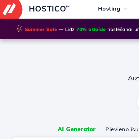
HOSTICO
™
Hosting
🌞
Summer Sale
— Līdz
70% atlaide
hostēšanai u
Aiz
AI Generator
— Pievieno īs