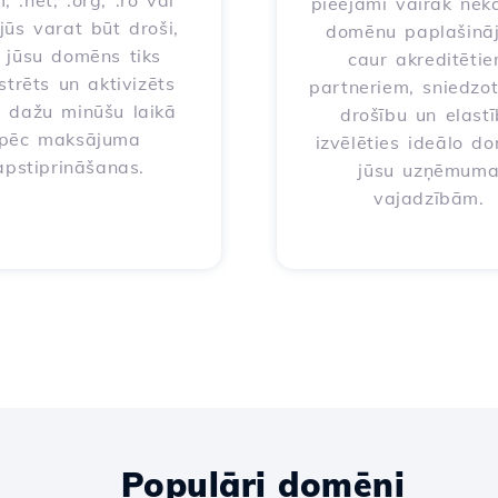
, .net, .org, .ro vai
pieejami vairāk nek
 jūs varat būt droši,
domēnu paplašinā
 jūsu domēns tiks
caur akreditēti
strēts un aktivizēts
partneriem, sniedzo
i dažu minūšu laikā
drošību un elast
pēc maksājuma
izvēlēties ideālo d
apstiprināšanas.
jūsu uzņēmum
vajadzībām.
Populāri domēni