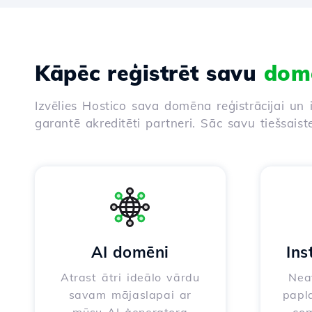
Kāpēc reģistrēt savu
dom
Izvēlies Hostico sava domēna reģistrācijai un 
garantē akreditēti partneri. Sāc savu tiešsaist
AI domēni
Ins
Atrast ātri ideālo vārdu
Neat
savam mājaslapai ar
papla