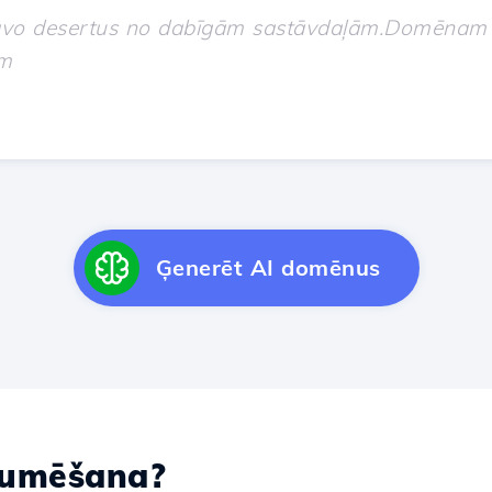
Ģenerēt AI domēnus
umēšana?