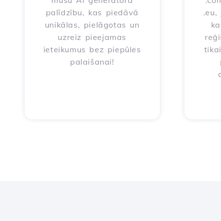
mūsu AI ģeneratora
.com
palīdzību, kas piedāvā
.eu,
unikālas, pielāgotas un
ka
uzreiz pieejamas
reģi
ieteikumus bez piepūles
tika
palaišanai!