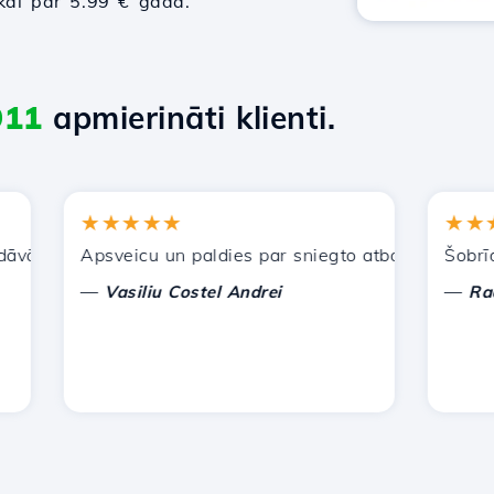
tikai par 5.99 € gadā.
911
apmierināti klienti.
★★★★★
★★★★
ajiem pakalpojumiem. Esmu ieteicis jūs citiem paziņām.
Apsveicu un paldies par sniegto atbalstu!
Šobrīd man
—
—
Vasiliu Costel Andrei
Radu La