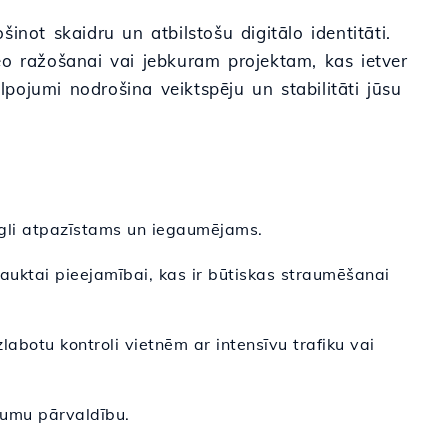
not skaidru un atbilstošu digitālo identitāti.
eo ražošanai vai jebkuram projektam, kas ietver
pojumi nodrošina veiktspēju un stabilitāti jūsu
gli atpazīstams un iegaumējams.
uktai pieejamībai, kas ir būtiskas straumēšanai
labotu kontroli vietnēm ar intensīvu trafiku vai
jumu pārvaldību.