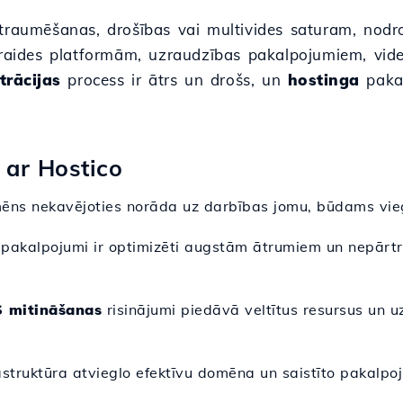
raumēšanas, drošības vai multivides saturam, nodroši
ārraides platformām, uzraudzības pakalpojumiem, vid
trācijas
process ir ātrs un drošs, un
hostinga
pakal
 ar Hostico
ēns nekavējoties norāda uz darbības jomu, būdams vie
pakalpojumi ir optimizēti augstām ātrumiem un nepārtra
 mitināšanas
risinājumi piedāvā veltītus resursus un uz
astruktūra atvieglo efektīvu domēna un saistīto pakalpo