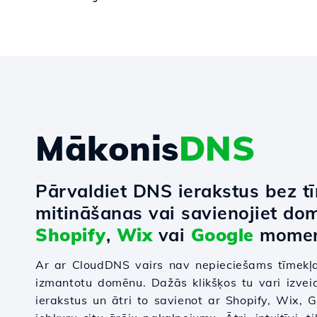
Mākonis
DNS
Pārvaldiet DNS ierakstus bez t
mitināšanas vai savienojiet do
Shopify
,
Wix
vai
Google
momen
Ar ar CloudDNS vairs nav nepieciešams tīmekļa
izmantotu domēnu. Dažās klikšķos tu vari izvei
ierakstus un ātri to savienot ar Shopify, Wix,