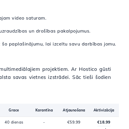
ālajam video saturam.
s uzraudzības un drošības pakalpojumus.
t šo paplašinājumu, lai izceltu savu darbības jomu.
 multimediālajiem projektiem. Ar Hostico gūsti
sta savas vietnes izstrādei. Sāc tieši šodien
Grace
Karantīna
Atjaunošana
Aktivizācija
40 dienas
-
€59.99
€18.99