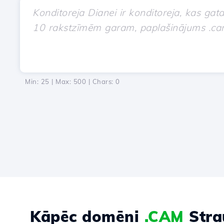
Min: 25 | Max: 500 | Chars:
0
Kāpēc domēni
.CAM
Stra