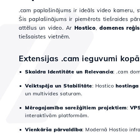
.cam paplašinājums ir ideāls video kameru, st
Šis paplašinājums ir piemērots tiešraides p
attēlus un video. Ar
Hostico
,
domenes reģis
tiešsaistes vietnēm.
Extensijas .cam ieguvumi kopā
Skaidra Identitāte un Relevancia
: .cam dom
Veiktspēja un Stabilitāte
: Hostico
hostinga
un multivides saturam.
Mērogojamība sarežģītiem projektiem
:
VPS
interaktīvām platformām.
Vienkārša pārvaldība
: Modernā Hostico infr