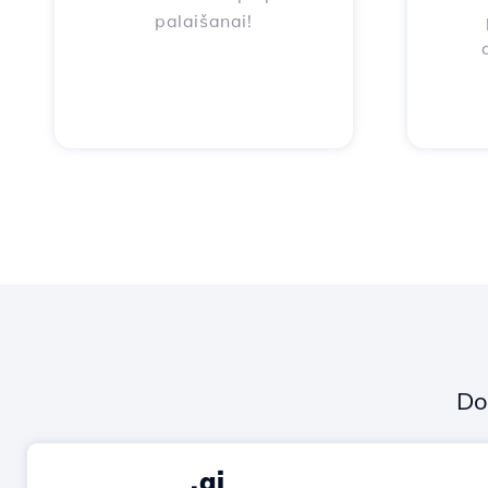
palaišanai!
Do
.ai