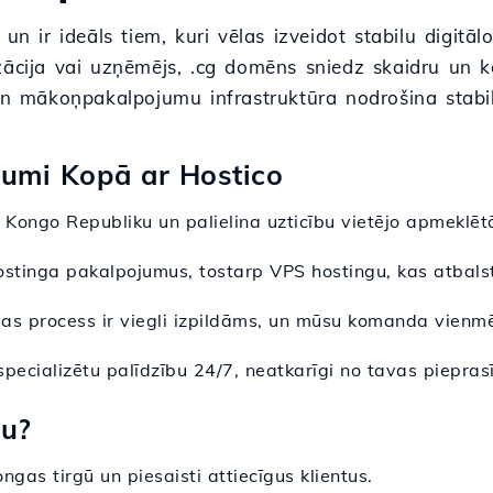
un ir ideāls tiem, kuri vēlas izveidot stabilu digitāl
ācija vai uzņēmējs, .cg domēns sniedz skaidru un kon
un mākoņpakalpojumu infrastruktūra nodrošina stabili
jumi Kopā ar Hostico
r Kongo Republiku un palielina uzticību vietējo apmeklēt
ostinga pakalpojumus, tostarp VPS hostingu, kas atbal
jas process ir viegli izpildāms, un mūsu komanda vienmē
specializētu palīdzību 24/7, neatkarīgi no tavas piepras
nu?
ongas tirgū un piesaisti attiecīgus klientus.