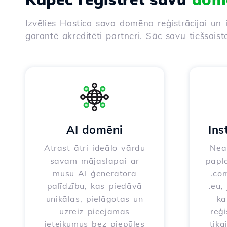
Izvēlies Hostico sava domēna reģistrācijai un 
garantē akreditēti partneri. Sāc savu tiešsaist
AI domēni
Ins
Atrast ātri ideālo vārdu
Neat
savam mājaslapai ar
papla
mūsu AI ģeneratora
.com
palīdzību, kas piedāvā
.eu,
unikālas, pielāgotas un
ka
uzreiz pieejamas
reģi
ieteikumus bez piepūles
tika