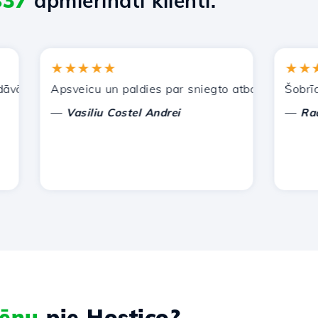
837
apmierināti klienti.
★★★★★
★★★★
ajiem pakalpojumiem. Esmu ieteicis jūs citiem paziņām.
Apsveicu un paldies par sniegto atbalstu!
Šobrīd man
—
—
Vasiliu Costel Andrei
Radu La
ēnu
pie Hostico?