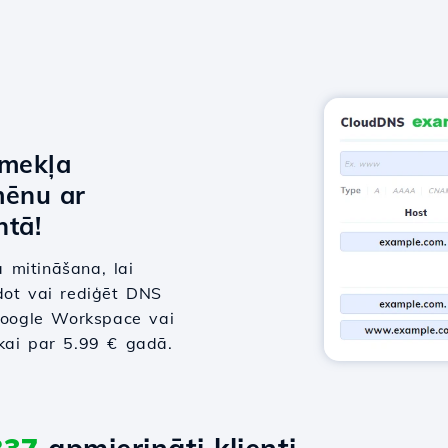
īmekļa
mēnu ar
tā!
 mitināšana, lai
dot vai rediģēt DNS
 Google Workspace vai
tikai par 5.99 € gadā.