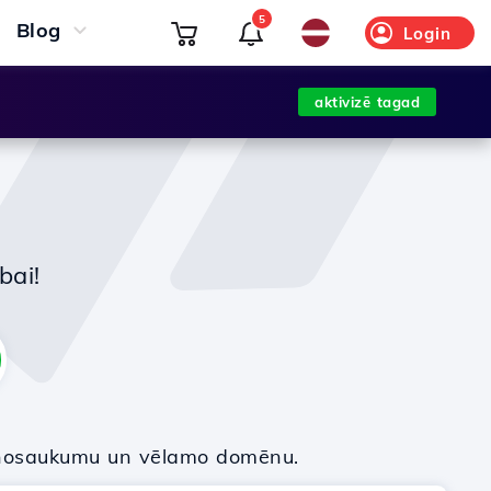
5
Blog
Login
aktivizē tagad
bai!
nosaukumu un vēlamo domēnu.