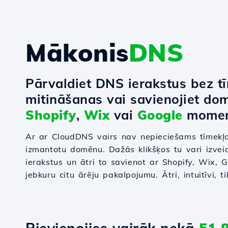
Mākonis
DNS
Pārvaldiet DNS ierakstus bez t
mitināšanas vai savienojiet do
Shopify
,
Wix
vai
Google
momen
Ar ar CloudDNS vairs nav nepieciešams tīmekļa
izmantotu domēnu. Dažās klikšķos tu vari izvei
ierakstus un ātri to savienot ar Shopify, Wix,
jebkuru citu ārēju pakalpojumu. Ātri, intuitīvi, 