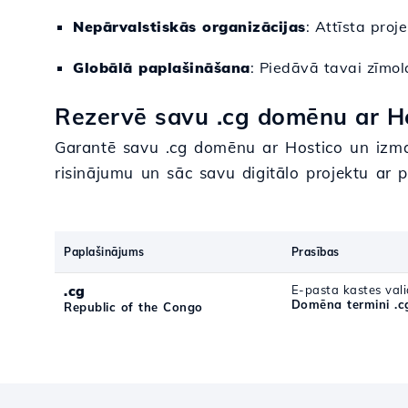
Nepārvalstiskās organizācijas
: Attīsta proj
Globālā paplašināšana
: Piedāvā tavai zīmola
Rezervē savu .cg domēnu ar Ho
Garantē savu .cg domēnu ar Hostico un izman
risinājumu un sāc savu digitālo projektu ar p
Paplašinājums
Prasības
.cg
E-pasta kastes vali
Domēna termini .c
Republic of the Congo