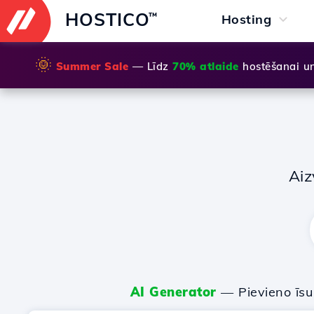
HOSTICO
™
Hosting
🌞
Summer Sale
— Līdz
70% atlaide
hostēšanai u
Aiz
AI Generator
— Pievieno īs