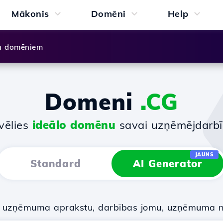
Mākonis
Domēni
Help
n domēniem
Domeni
.CG
vēlies
ideālo domēnu
savai uzņēmējdarbī
JAUNS
Standard
AI Generator
u uzņēmuma aprakstu, darbības jomu, uzņēmuma 