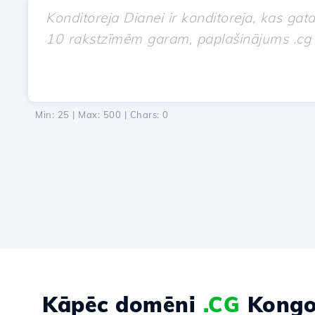
Min: 25 | Max: 500 | Chars:
0
Kāpēc domēni
.CG
Kongo