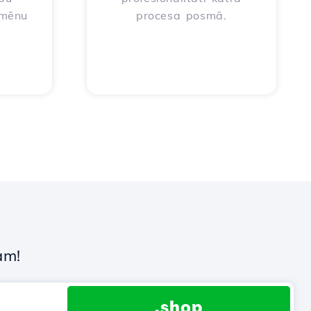
omēnu
procesa posmā.
a
am!
.shop