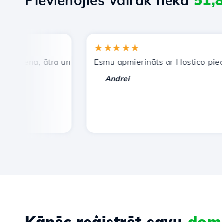
Pievienojies vairāk nekā
51,
★★★★★
cena, ātra un efektīva tehniskā atbalsta dienests.
Esmu apmierināts ar Hostico piedāvāt
—
Andrei
Kāpēc reģistrēt savu
dom