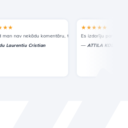
★
★★★★★
 nav nekādu komentāru, tikai lai novērtētu. Ar īpašu uzma
Es izdarīju pareizo izvēli
—
urentiu Cristian
ATTILA KOLES