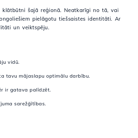
o klātbūtni šajā reģionā. Neatkarīgi no tā, vai
goliešiem pielāgotu tiešsaistes identitāti. Ar
tāti un veiktspēju.
āju vidū.
sta tavu mājaslapu optimālu darbību.
r ir gatava palīdzēt.
ījuma sarežģītības.