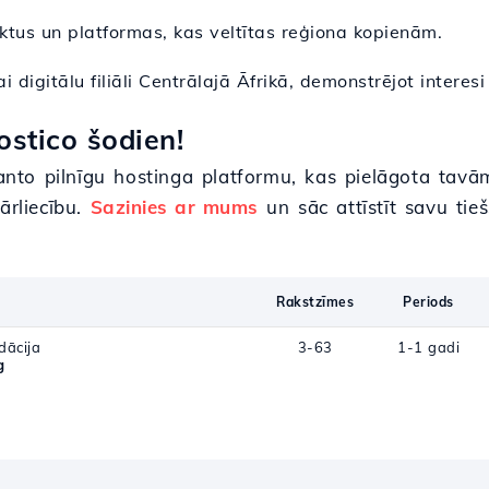
ektus un platformas, kas veltītas reģiona kopienām.
i digitālu filiāli Centrālajā Āfrikā, demonstrējot interesi
stico šodien!
to pilnīgu hostinga platformu, kas pielāgota tavām
ārliecību.
Sazinies ar mums
un sāc attīstīt savu tie
Rakstzīmes
Periods
dācija
3-63
1-1 gadi
g