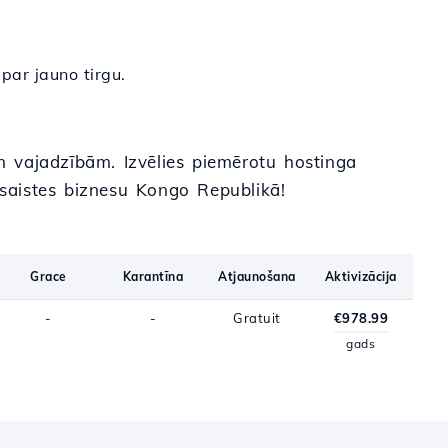
 par jauno tirgu.
 vajadzībām. Izvēlies piemērotu hostinga
šsaistes biznesu Kongo Republikā!
Grace
Karantīna
Atjaunošana
Aktivizācija
-
-
Gratuit
€978.99
gads