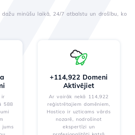
u dažu minūšu laikā, 24/7 atbalstu un drošību, ko
na
+114,922 Domeni
mi
Aktivējiet
ir
Ar vairāk nekā 114,922
ā 588
reģistrētajiem domēniem,
jumi
Hostico ir uzticams vārds
em
nozarē, nodrošinot
t jums
ekspertīzi un
ību
profesionalitāti katrā