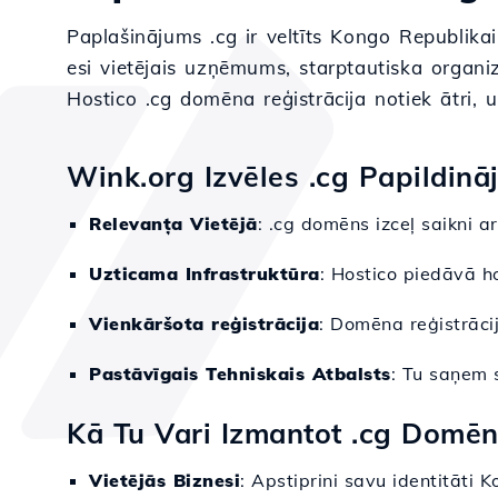
Paplašinājums .cg ir veltīts Kongo Republikai 
esi vietējais uzņēmums, starptautiska organiz
Hostico .cg domēna reģistrācija notiek ātri, 
Wink.org Izvēles .cg Papildinā
Relevanța Vietējā
: .cg domēns izceļ saikni a
Uzticama Infrastruktūra
: Hostico piedāvā h
Vienkāršota reģistrācija
: Domēna reģistrāci
Pastāvīgais Tehniskais Atbalsts
: Tu saņem 
Kā Tu Vari Izmantot .cg Domē
Vietējās Biznesi
: Apstiprini savu identitāti K