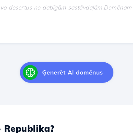
Ģenerēt AI domēnus
 Republika?