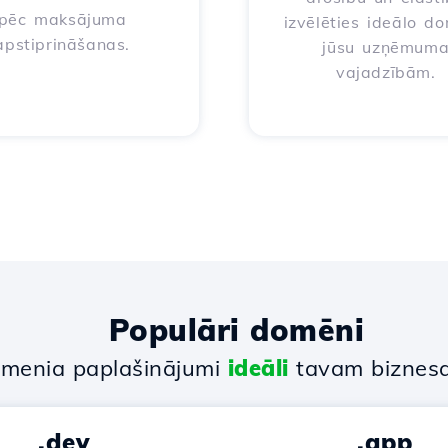
pēc maksājuma
izvēlēties ideālo d
apstiprināšanas.
jūsu uzņēmum
vajadzībām.
Populāri domēni
menia paplašinājumi
ideāli
tavam biznes
.dev
.app