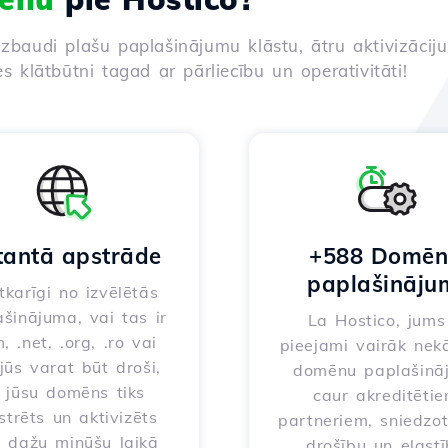
izbaudi plašu paplašinājumu klāstu, ātru aktivizācij
es klātbūtni tagad ar pārliecību un operativitāti!
tantā apstrāde
+588 Domē
paplašināju
karīgi no izvēlētās
šinājuma, vai tas ir
La Hostico, jums 
, .net, .org, .ro vai
pieejami vairāk nek
 jūs varat būt droši,
domēnu paplašinā
 jūsu domēns tiks
caur akreditēti
strēts un aktivizēts
partneriem, sniedzo
i dažu minūšu laikā
drošību un elast