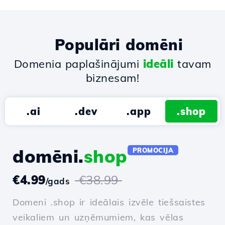
Populāri domēni
Domenia paplašinājumi
ideāli
tavam
biznesam!
.ai
.dev
.app
.shop
domēni.
shop
PROMOCIJA
€4.99
€38.99
/gads
Domeni .shop ir ideālais izvēle tiešsaistes
veikaliem un uzņēmumiem, kas vēlas