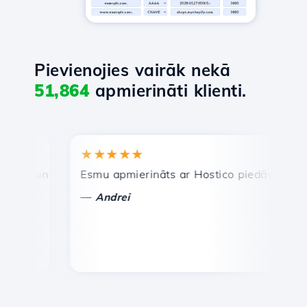
Pievienojies vairāk nekā
51,864
apmierināti klienti.
★★★★★
★
ra un efektīva tehniskā atbalsta dienests.
Esmu apmierināts ar Hostico piedāvātajiem pa
Aps
—
—
Andrei
V