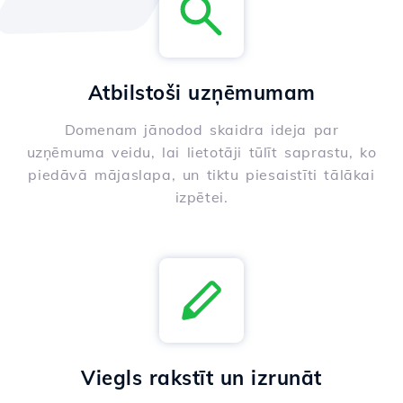
Atbilstoši uzņēmumam
Domenam jānodod skaidra ideja par
uzņēmuma veidu, lai lietotāji tūlīt saprastu, ko
piedāvā mājaslapa, un tiktu piesaistīti tālākai
izpētei.
Viegls rakstīt un izrunāt