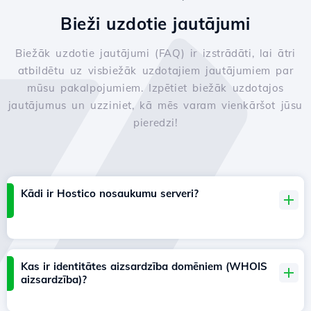
Bieži uzdotie jautājumi
Biežāk uzdotie jautājumi (FAQ) ir izstrādāti, lai ātri
atbildētu uz visbiežāk uzdotajiem jautājumiem par
mūsu pakalpojumiem. Izpētiet biežāk uzdotajos
jautājumus un uzziniet, kā mēs varam vienkāršot jūsu
pieredzi!
Kādi ir Hostico nosaukumu serveri?
Kas ir identitātes aizsardzība domēniem (WHOIS
aizsardzība)?