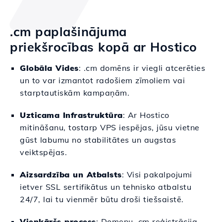
.cm paplašinājuma
priekšrocības kopā ar Hostico
Globāla Vides
: .cm domēns ir viegli atcerēties
un to var izmantot radošiem zīmoliem vai
starptautiskām kampaņām.
Uzticama Infrastruktūra
: Ar Hostico
mitināšanu, tostarp VPS iespējas, jūsu vietne
gūst labumu no stabilitātes un augstas
veiktspējas.
Aizsardzība un Atbalsts
: Visi pakalpojumi
ietver SSL sertifikātus un tehnisko atbalstu
24/7, lai tu vienmēr būtu droši tiešsaistē.
Vienkāršs process
: Domenu .cm reģistrācija