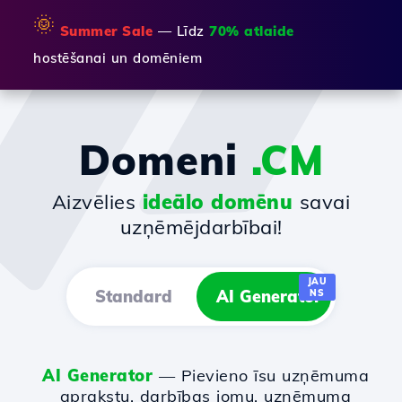
🌞
Summer Sale
— Līdz
70% atlaide
hostēšanai un domēniem
Domeni
.CM
Aizvēlies
ideālo domēnu
savai
uzņēmējdarbībai!
JAU
Standard
AI Generator
NS
AI Generator
— Pievieno īsu uzņēmuma
aprakstu, darbības jomu, uzņēmuma