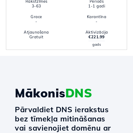
Rakstzīmes
Periods
3-63
1-1 gadi
Grace
Karantīna
-
-
Atjaunošana
Aktivizācija
Gratuit
€221.99
gads
Mākonis
DNS
Pārvaldiet DNS ierakstus
bez tīmekļa mitināšanas
vai savienojiet domēnu ar