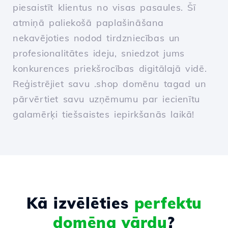
piesaistīt klientus no visas pasaules. Šī
atmiņā paliekošā paplašināšana
nekavējoties nodod tirdzniecības un
profesionalitātes ideju, sniedzot jums
konkurences priekšrocības digitālajā vidē.
Reģistrējiet savu .shop domēnu tagad un
pārvērtiet savu uzņēmumu par iecienītu
galamērķi tiešsaistes iepirkšanās laikā!
Kā izvēlēties
perfektu
domēna vārdu
?