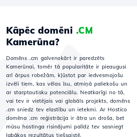
Kāpēc domēni
.CM
Kamerūna?
Domēns .cm galvenokārt ir paredzēts
Kamerūnai, tomēr tā popularitāte ir pieaugusi
arī ārpus robežām, kļūstot par iedvesmojošu
izvēli tiem, kas vēlas īsu, atmiņā paliekošu un
ar starptautisku potenciālu. Neatkarīgi no tā,
vai tev ir vietējais vai globāls projekts, domēns
.cm sniedz tev elastību un ietekmi. Ar Hostico
domēna .cm reģistrācija ir ātra un droša, bet
mūsu hostinga risinājumi palīdz tev sasniegt
labākos rezultātus tiešsaistē.