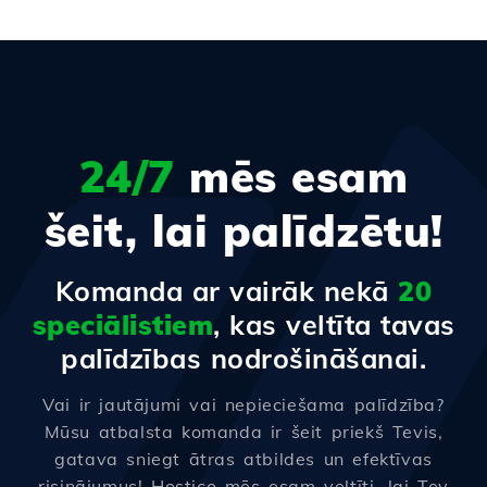
24/7
mēs esam
šeit, lai palīdzētu!
Komanda ar vairāk nekā
20
speciālistiem
, kas veltīta tavas
palīdzības nodrošināšanai.
Vai ir jautājumi vai nepieciešama palīdzība?
Mūsu atbalsta komanda ir šeit priekš Tevis,
gatava sniegt ātras atbildes un efektīvas
risinājumus! Hostico mēs esam veltīti, lai Tev