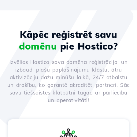
Kāpēc reģistrēt savu
domēnu
pie Hostico?
Izvēlies Hostico sava domēna reģistrācijai un
izbaudi plašu paplašinājumu klāstu, ātru
aktivizāciju dažu minūšu laikā, 24/7 atbalstu
un drošību, ko garantē akreditēti partneri. Sāc
savu tiešsaistes klātbūtni tagad ar pārliecību
un operativitāti!