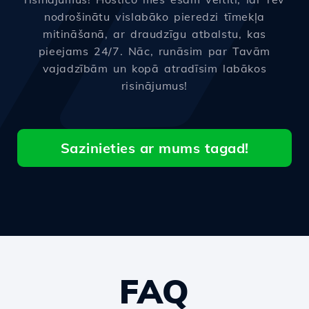
nodrošinātu vislabāko pieredzi tīmekļa
mitināšanā, ar draudzīgu atbalstu, kas
pieejams 24/7. Nāc, runāsim par Tavām
vajadzībām un kopā atradīsim labākos
risinājumus!
Sazinieties ar mums tagad!
FAQ