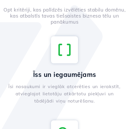
Opt kritēriji, kas palīdzēs izvēlēties stabilu domēnu,
kas atbalstīs tavas tiešsaistes biznesa tēlu un
panākumus
Īss un iegaumējams
Īsi nosaukumi ir vieglāk atcerēties un ierakstīt,
atvieglojot lietotāju atkārtotu piekļuvi un
tādējādi viņu noturēšanu.