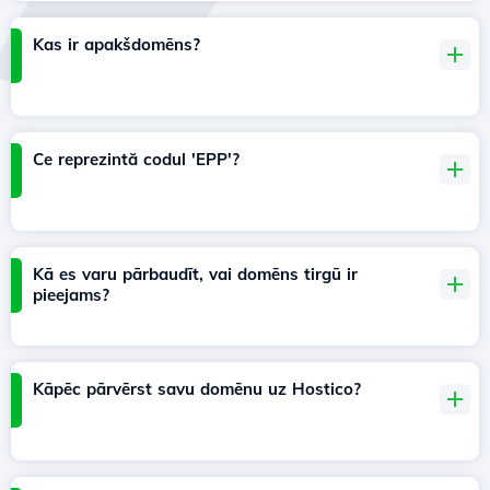
Kas ir apakšdomēns?
Ce reprezintă codul 'EPP'?
Kā es varu pārbaudīt, vai domēns tirgū ir
pieejams?
Kāpēc pārvērst savu domēnu uz Hostico?