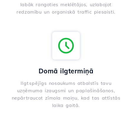
labāk rangoties meklētājos, uzlabojot
redzamību un organiskā traffic piesaisti.
Domā ilgtermiņā
Ilgtspējīgs nosaukums atbalstīs tavu
uzņēmuma izaugsmi un paplašināšanos,
nepārtraucot zīmola maiņu, kad tas attīstās
laika gaitā.