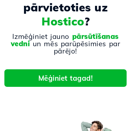
pārvietoties uz
Hostico
?
Izmēģiniet jauno
pārsūtīšanas
vedni
un mēs parūpēsimies par
pārējo!
Mēģiniet tagad!