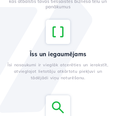
kas atbalstīs tavas tiešsaistes biznesa tēlu un
panākumus
Īss un iegaumējams
Īsi nosaukumi ir vieglāk atcerēties un ierakstīt,
atvieglojot lietotāju atkārtotu piekļuvi un
tādējādi viņu noturēšanu.