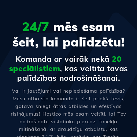
24/7
mēs esam
šeit, lai palīdzētu!
Komanda ar vairāk nekā
20
speciālistiem
, kas veltīta tavas
palīdzības nodrošināšanai.
Vai ir jautājumi vai nepieciešama palīdzība?
Mūsu atbalsta komanda ir šeit priekš Tevis,
gatava sniegt ātras atbildes un efektīvas
risinājumus! Hostico mēs esam veltīti, lai Tev
nodrošinātu vislabāko pieredzi tīmekļa
mitināšanā, ar draudzīgu atbalstu, kas
pieejams 24/7. Nāc, runāsim par Tavām