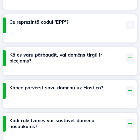
Ce reprezintă codul 'EPP'?
Kā es varu pārbaudīt, vai domēns tirgū ir
pieejams?
Kāpēc pārvērst savu domēnu uz Hostico?
Kādi rakstzīmes var sastāvēt domēna
nosaukums?