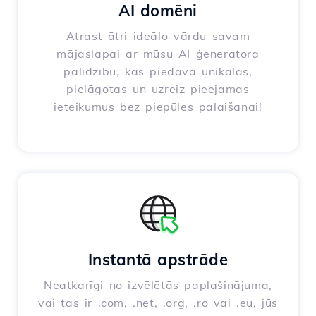
AI domēni
Atrast ātri ideālo vārdu savam
mājaslapai ar mūsu AI ģeneratora
palīdzību, kas piedāvā unikālas,
pielāgotas un uzreiz pieejamas
ieteikumus bez piepūles palaišanai!
Instantā apstrāde
Neatkarīgi no izvēlētās paplašinājuma,
vai tas ir .com, .net, .org, .ro vai .eu, jūs