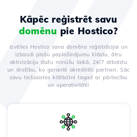
Kāpēc reģistrēt savu
domēnu
pie Hostico?
Izvēlies Hostico sava domēna reģistrācijai un
izbaudi plašu paplašinājumu klāstu, ātru
aktivizāciju dažu minūšu laikā, 24/7 atbalstu
un drošību, ko garantē akreditēti partneri. Sāc
savu tiešsaistes klātbūtni tagad ar pārliecību
un operativitāti!