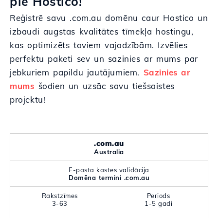
pie Hostico!
Reģistrē savu .com.au domēnu caur Hostico un
izbaudi augstas kvalitātes tīmekļa hostingu,
kas optimizēts taviem vajadzībām. Izvēlies
perfektu paketi sev un sazinies ar mums par
jebkuriem papildu jautājumiem.
Sazinies ar
mums
šodien un uzsāc savu tiešsaistes
projektu!
.com.au
Australia
E-pasta kastes validācija
Domēna termini .com.au
Rakstzīmes
Periods
3-63
1-5 gadi