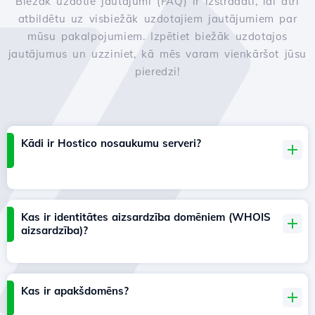
Biežāk uzdotie jautājumi (FAQ) ir izstrādāti, lai ātri
atbildētu uz visbiežāk uzdotajiem jautājumiem par
mūsu pakalpojumiem. Izpētiet biežāk uzdotajos
jautājumus un uzziniet, kā mēs varam vienkāršot jūsu
pieredzi!
Kādi ir Hostico nosaukumu serveri?
Kas ir identitātes aizsardzība domēniem (WHOIS
aizsardzība)?
Kas ir apakšdomēns?