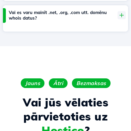
Vai es varu mainīt .net, .org, .com utt. domēnu
whois datus?
Jauns
Ātri
Bezmaksas
Vai jūs vēlaties
pārvietoties uz
Hostico
?