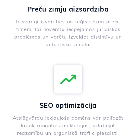
Preču zīmju aizsardzība
Ir svarīgi izvairīties no reģistrētām preču
zīmēm, lai novērstu iespējamas juridiskas
problēmas un varētu izveidot distintīvu un
autentisku zīmolu.
SEO optimizācija
Atslēgvārdu iekļaujošs domēns var palīdzēt
labāk rangoties meklētājos, uzlabojot
redzamību un organiskā traffic piesaisti.