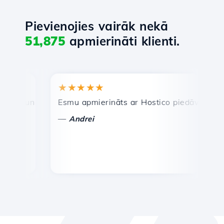
Pievienojies vairāk nekā
51,875
apmierināti klienti.
★★★★★
★
a un efektīva tehniskā atbalsta dienests.
Esmu apmierināts ar Hostico piedāvātajiem pa
Apsv
—
—
Andrei
V