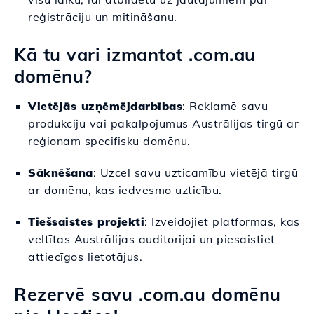
reģistrāciju un mitināšanu.
Kā tu vari izmantot .com.au
domēnu?
Vietējās uzņēmējdarbības
: Reklamē savu
produkciju vai pakalpojumus Austrālijas tirgū ar
reģionam specifisku domēnu.
Sāknēšana
: Uzcel savu uzticamību vietējā tirgū
ar domēnu, kas iedvesmo uzticību.
Tiešsaistes projekti
: Izveidojiet platformas, kas
veltītas Austrālijas auditorijai un piesaistiet
attiecīgos lietotājus.
Rezervē savu .com.au domēnu