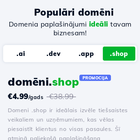
Populāri domēni
Domenia paplašinājumi
ideāli
tavam
biznesam!
.ai
.dev
.app
.shop
domēni.
shop
PROMOCIJA
€4.99
€38.99
/gads
Domeni .shop ir ideālais izvēle tiešsaistes
veikaliem un uzņēmumiem, kas vēlas
piesaistīt klientus no visas pasaules. Šī
atmiņā paliekošā paplašināšana