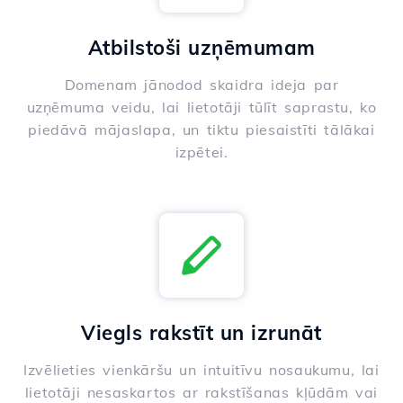
Atbilstoši uzņēmumam
Domenam jānodod skaidra ideja par
uzņēmuma veidu, lai lietotāji tūlīt saprastu, ko
piedāvā mājaslapa, un tiktu piesaistīti tālākai
izpētei.
Viegls rakstīt un izrunāt
Izvēlieties vienkāršu un intuitīvu nosaukumu, lai
lietotāji nesaskartos ar rakstīšanas kļūdām vai