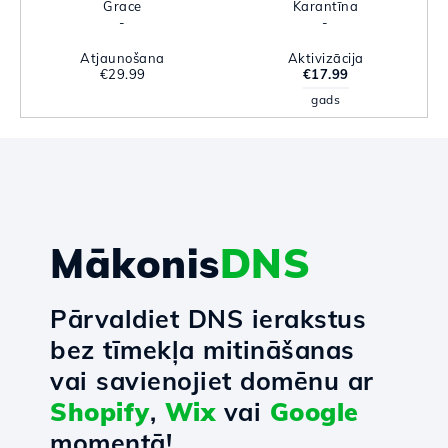
Grace
Karantīna
-
-
Atjaunošana
Aktivizācija
€29.99
€17.99
gads
Mākonis
DNS
Pārvaldiet DNS ierakstus
bez tīmekļa mitināšanas
vai savienojiet domēnu ar
Shopify
,
Wix
vai
Google
momentā!