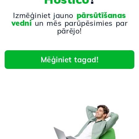
Izmēģiniet jauno
pārsūtīšanas
vedni
un mēs parūpēsimies par
pārējo!
Mēģiniet tagad!