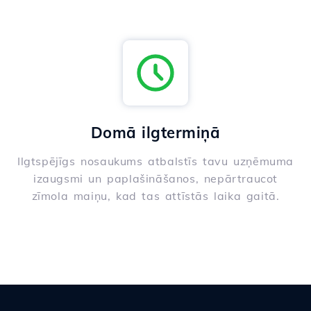
Domā ilgtermiņā
Ilgtspējīgs nosaukums atbalstīs tavu uzņēmuma
izaugsmi un paplašināšanos, nepārtraucot
zīmola maiņu, kad tas attīstās laika gaitā.