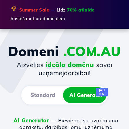
🌞
Summer Sale
— Līdz
70% atlaide
hostēšanai un domēniem
Domeni
.COM.AU
Aizvēlies
ideālo domēnu
savai
uzņēmējdarbībai!
JAU
Standard
AI Generator
NS
AI Generator
— Pievieno īsu uzņēmuma
aprakstu, darbības jomu, uzņēmuma