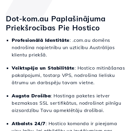
Dot-kom.au Paplašinājuma
Priekšrocības Pie Hostico
Profesionālā Identitāte
: .com.au domēns
nodrošina nopietnību un uzticību Austrālijas
klientu priekšā.
Veiktspēja un Stabilitāte
: Hostico mitināšanas
pakalpojumi, tostarp VPS, nodrošina lielisku
ātrumu un darbspēju tavam vietne.
Augsta Drošība
: Hostinga paketes ietver
bezmaksas SSL sertifikātus, nodrošinot pilnīgu
aizsardzību Tavu apmeklētāju drošībai.
Atbalsts 24/7
: Hostico komanda ir pieejama
visu laiku, lai atbildētu uz jautājumiem par