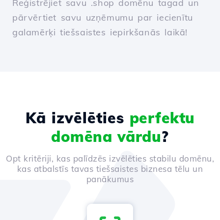
Reģistrējiet savu .shop domēnu tagad un
pārvērtiet savu uzņēmumu par iecienītu
galamērķi tiešsaistes iepirkšanās laikā!
Kā izvēlēties
perfektu
domēna vārdu
?
Opt kritēriji, kas palīdzēs izvēlēties stabilu domēnu,
kas atbalstīs tavas tiešsaistes biznesa tēlu un
panākumus