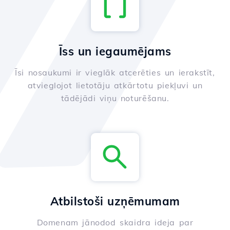
Īss un iegaumējams
Īsi nosaukumi ir vieglāk atcerēties un ierakstīt,
atvieglojot lietotāju atkārtotu piekļuvi un
tādējādi viņu noturēšanu.
Atbilstoši uzņēmumam
Domenam jānodod skaidra ideja par