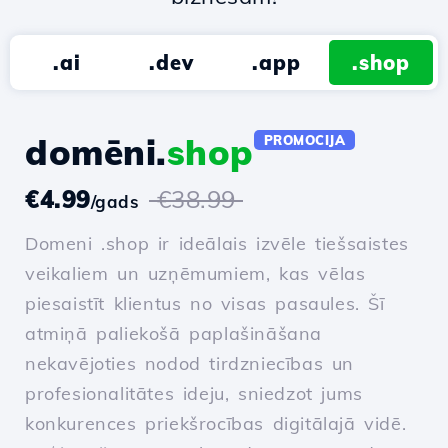
.ai
.dev
.app
.shop
domēni.
shop
PROMOCIJA
€4.99
€38.99
/gads
Domeni .shop ir ideālais izvēle tiešsaistes
veikaliem un uzņēmumiem, kas vēlas
piesaistīt klientus no visas pasaules. Šī
atmiņā paliekošā paplašināšana
nekavējoties nodod tirdzniecības un
profesionalitātes ideju, sniedzot jums
konkurences priekšrocības digitālajā vidē.