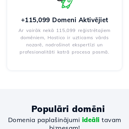
+115,099 Domeni Aktivējiet
Ar vairāk nekā 115,099 reģistrētajiem
domēniem, Hostico ir uzticams vārds
nozarē, nodrošinot ekspertīzi un
profesionalitāti katrā procesa posmā.
Populāri domēni
Domenia paplašinājumi
ideāli
tavam
biznesam!