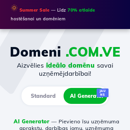
🌞
Summer Sale
— Līdz
70% atlaide
hostēšanai un domēniem
Domeni
.COM.VE
Aizvēlies
ideālo domēnu
savai
uzņēmējdarbībai!
JAU
Standard
AI Generator
NS
AI Generator
— Pievieno īsu uzņēmuma
aprakstu, darbības jomu, uzņēmuma