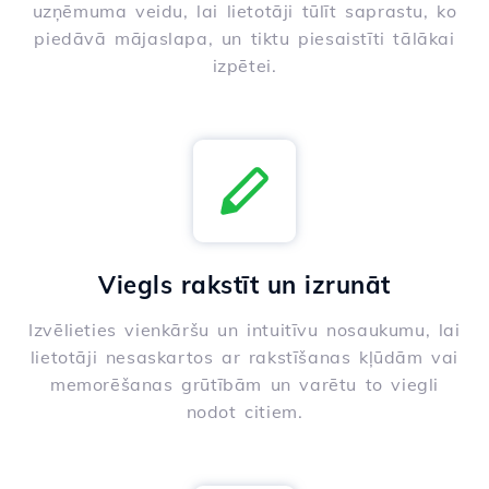
uzņēmuma veidu, lai lietotāji tūlīt saprastu, ko
piedāvā mājaslapa, un tiktu piesaistīti tālākai
izpētei.
Viegls rakstīt un izrunāt
Izvēlieties vienkāršu un intuitīvu nosaukumu, lai
lietotāji nesaskartos ar rakstīšanas kļūdām vai
memorēšanas grūtībām un varētu to viegli
nodot citiem.