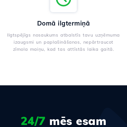
Domā ilgtermiņā
Ilgtspējīgs nosaukums atbalstīs tavu uzņēmuma
izaugsmi un paplašināšanos, nepārtraucot
zīmola maiņu, kad tas attīstās laika gaitā.
24/7
mēs esam