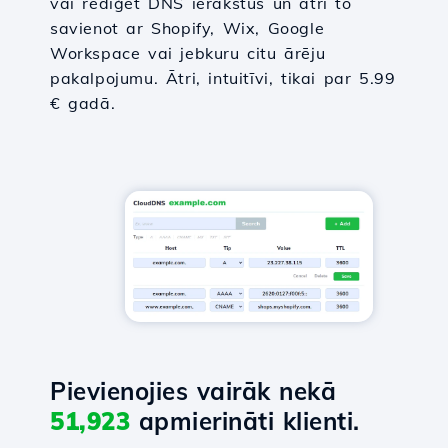
vai rediģēt DNS ierakstus un ātri to
savienot ar Shopify, Wix, Google
Workspace vai jebkuru citu ārēju
pakalpojumu. Ātri, intuitīvi, tikai par 5.99
€ gadā.
Pievienojies vairāk nekā
51,923
apmierināti klienti.