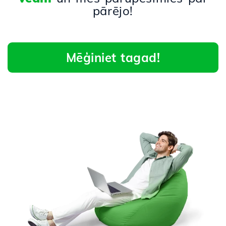
pārējo!
Mēģiniet tagad!