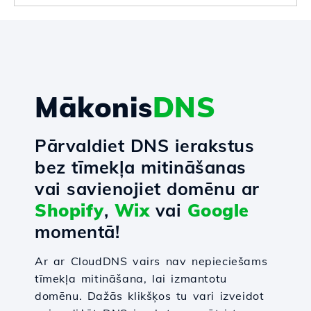
Mākonis
DNS
Pārvaldiet DNS ierakstus
bez tīmekļa mitināšanas
vai savienojiet domēnu ar
Shopify
,
Wix
vai
Google
momentā!
Ar ar CloudDNS vairs nav nepieciešams
tīmekļa mitināšana, lai izmantotu
domēnu. Dažās klikšķos tu vari izveidot