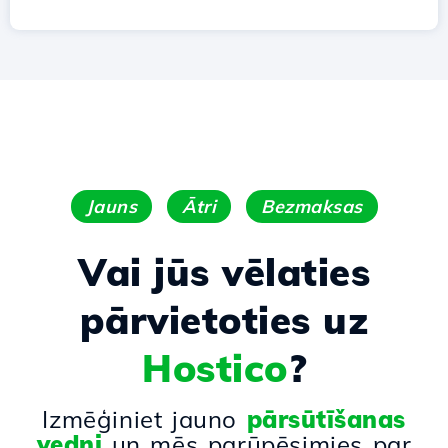
Jauns
Ātri
Bezmaksas
Vai jūs vēlaties
pārvietoties uz
Hostico
?
Izmēģiniet jauno
pārsūtīšanas
vedni
un mēs parūpēsimies par