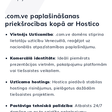
.com.ve paplašināšanas
priekšrocības kopā ar Hostico
Vietnējs Uzticamība
: .com.ve domēns stiprina
lietotāju uzticību Venecuēlā, reaģējot uz
nacionālās atpazīstamības paplašinājumu.
Komercālā identitāte
: Ideāli piemērots
prezentācijas vietnēm, pakalpojumu platformām
vai tiešsaistes veikaliem.
Uzticama hostings
: Hostico piedāvā stabilas
hostinga risinājumus, pielāgotus dažādām
tiešsaistes projektiem.
Pastāvīga tehniskā palīdzība
: Atbalsts 24/7
domēna un ar to saistīto pakalpojumu