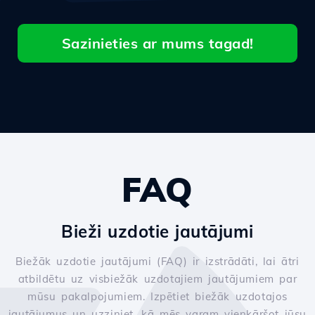
Sazinieties ar mums tagad!
FAQ
Bieži uzdotie jautājumi
Biežāk uzdotie jautājumi (FAQ) ir izstrādāti, lai ātri
atbildētu uz visbiežāk uzdotajiem jautājumiem par
mūsu pakalpojumiem. Izpētiet biežāk uzdotajos
jautājumus un uzziniet, kā mēs varam vienkāršot jūsu