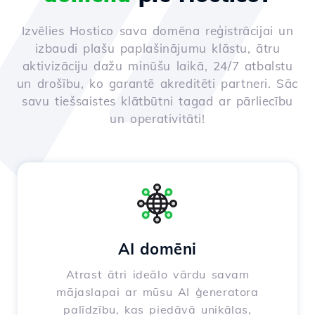
Izvēlies Hostico sava domēna reģistrācijai un
izbaudi plašu paplašinājumu klāstu, ātru
aktivizāciju dažu minūšu laikā, 24/7 atbalstu
un drošību, ko garantē akreditēti partneri. Sāc
savu tiešsaistes klātbūtni tagad ar pārliecību
un operativitāti!
AI domēni
Atrast ātri ideālo vārdu savam
mājaslapai ar mūsu AI ģeneratora
palīdzību, kas piedāvā unikālas,