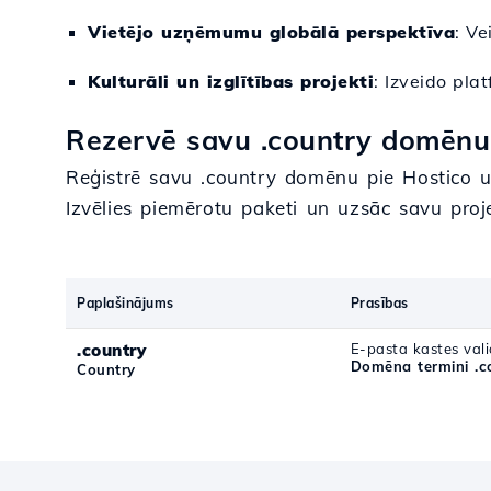
Vietējo uzņēmumu globālā perspektīva
: Ve
Kulturāli un izglītības projekti
: Izveido pla
Rezervē savu .country domēnu 
Reģistrē savu .country domēnu pie Hostico un
Izvēlies piemērotu paketi un uzsāc savu proje
Paplašinājums
Prasības
.country
E-pasta kastes vali
Domēna termini .c
Country