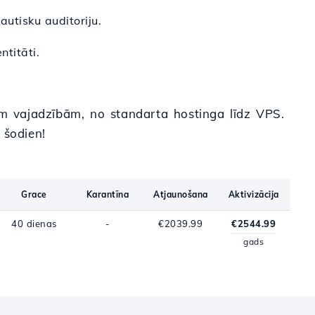
autisku auditoriju.
ntitāti.
ām vajadzībām, no standarta hostinga līdz VPS.
šodien!
Grace
Karantīna
Atjaunošana
Aktivizācija
40 dienas
-
€2039.99
€2544.99
gads