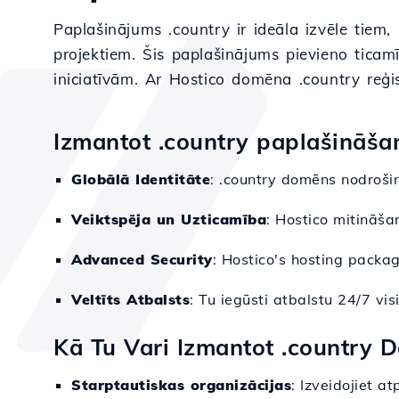
Paplašinājums .country ir ideāla izvēle tiem, k
projektiem. Šis paplašinājums pievieno tica
iniciatīvām. Ar Hostico domēna .country reģis
Izmantot .country paplašināša
Globālā Identitāte
: .country domēns nodroši
Veiktspēja un Uzticamība
: Hostico mitināša
Advanced Security
: Hostico's hosting packa
Veltīts Atbalsts
: Tu iegūsti atbalstu 24/7 vi
Kā Tu Vari Izmantot .country
Starptautiskas organizācijas
: Izveidojiet a