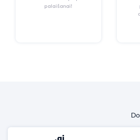
palaišanai!
Do
.ai