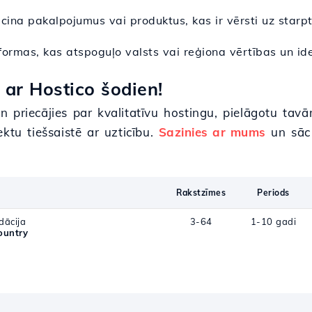
icina pakalpojumus vai produktus, kas ir vērsti uz starpt
tformas, kas atspoguļo valsts vai reģiona vērtības un ide
ar Hostico šodien!
 priecājies par kvalitatīvu hostingu, pielāgotu tav
ktu tiešsaistē ar uzticību.
Sazinies ar mums
un sāc 
Rakstzīmes
Periods
dācija
3-64
1-10 gadi
ountry