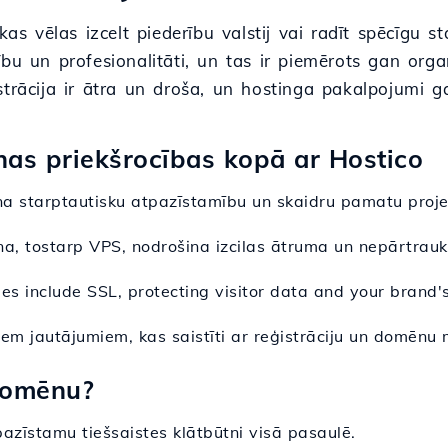
as vēlas izcelt piederību valstij vai radīt spēcīgu st
mību un profesionalitāti, un tas ir piemērots gan o
trācija ir ātra un droša, un hostinga pakalpojumi gar
nas priekšrocības kopā ar Hostico
na starptautisku atpazīstamību un skaidru pamatu proje
na, tostarp VPS, nodrošina izcilas ātruma un nepārtrauk
ges include SSL, protecting visitor data and your brand'
siem jautājumiem, kas saistīti ar reģistrāciju un domēnu 
 Domēnu?
tpazīstamu tiešsaistes klātbūtni visā pasaulē.