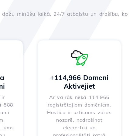
u dažu minūšu laikā, 24/7 atbalstu un drošību, ko
na
+114,966 Domeni
mi
Aktivējiet
ir
Ar vairāk nekā 114,966
ā 588
reģistrētajiem domēniem,
jumi
Hostico ir uzticams vārds
em
nozarē, nodrošinot
t jums
ekspertīzi un
ību
profesionalitāti katrā