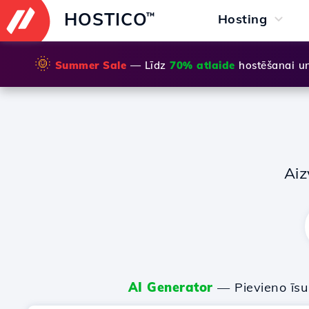
HOSTICO
™
Hosting
🌞
Summer Sale
— Līdz
70% atlaide
hostēšanai u
Aiz
AI Generator
— Pievieno īs