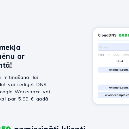
īmekļa
mēnu ar
tā!
 mitināšana, lai
dot vai rediģēt DNS
 Google Workspace vai
tikai par 5.99 € gadā.