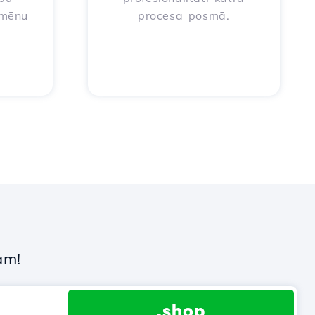
omēnu
procesa posmā.
a
am!
.shop