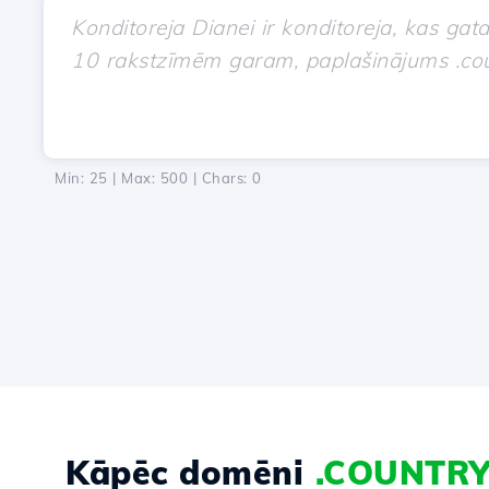
Min: 25 | Max: 500 | Chars:
0
Kāpēc domēni
.COUNTR