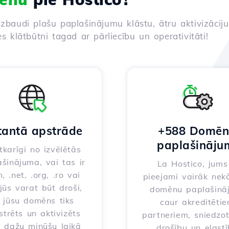
izbaudi plašu paplašinājumu klāstu, ātru aktivizācij
es klātbūtni tagad ar pārliecību un operativitāti!
tantā apstrāde
+588 Domē
paplašināju
karīgi no izvēlētās
šinājuma, vai tas ir
La Hostico, jums 
, .net, .org, .ro vai
pieejami vairāk nek
 jūs varat būt droši,
domēnu paplašinā
 jūsu domēns tiks
caur akreditēti
strēts un aktivizēts
partneriem, sniedzo
i dažu minūšu laikā
drošību un elast