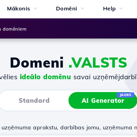
Mākonis
Domēni
Help
n domēniem
Domeni
.VALSTS
vēlies
ideālo domēnu
savai uzņēmējdarbī
JAUNS
Standard
AI Generator
u uzņēmuma aprakstu, darbības jomu, uzņēmuma 