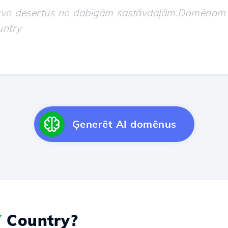
Ģenerēt AI domēnus
Y
Country?