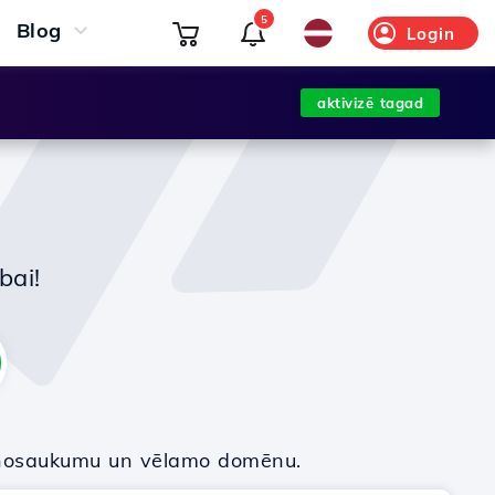
5
Blog
Login
aktivizē tagad
bai!
nosaukumu un vēlamo domēnu.