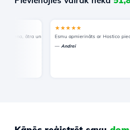
Pievienojies vairāk nekā
51,
★★★★★
cena, ātra un efektīva tehniskā atbalsta dienests.
Esmu apmierināts ar Hostico piedāvāt
—
Andrei
Kāpēc reģistrēt savu
dom