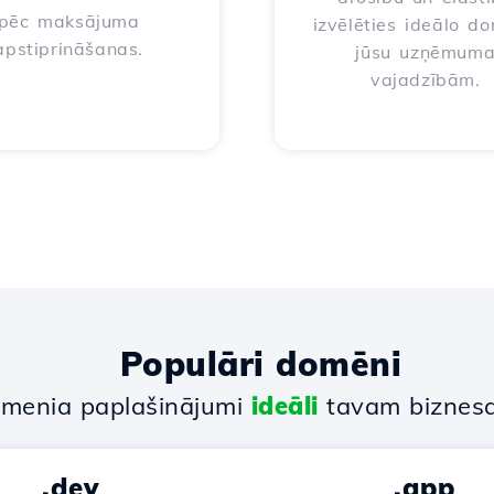
pēc maksājuma
izvēlēties ideālo d
apstiprināšanas.
jūsu uzņēmum
vajadzībām.
Populāri domēni
menia paplašinājumi
ideāli
tavam biznes
.dev
.app