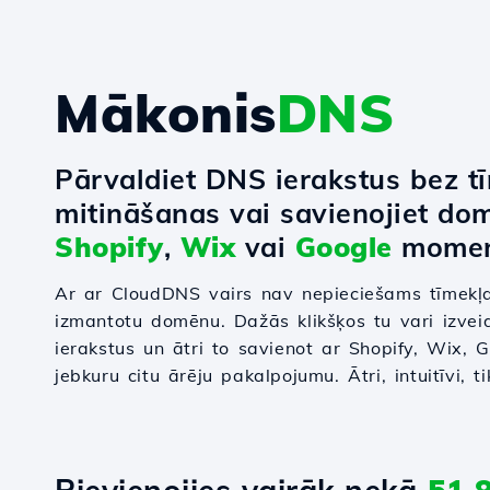
Mākonis
DNS
Pārvaldiet DNS ierakstus bez t
mitināšanas vai savienojiet do
Shopify
,
Wix
vai
Google
momen
Ar ar CloudDNS vairs nav nepieciešams tīmekļa
izmantotu domēnu. Dažās klikšķos tu vari izvei
ierakstus un ātri to savienot ar Shopify, Wix,
jebkuru citu ārēju pakalpojumu. Ātri, intuitīvi, 