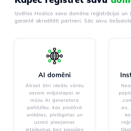
Izvēlies Hostico sava domēna reģistrācijai un 
garantē akreditēti partneri. Sāc savu tiešsaist
AI domēni
Ins
Atrast ātri ideālo vārdu
Neat
savam mājaslapai ar
papla
mūsu AI ģeneratora
.com
palīdzību, kas piedāvā
.eu,
unikālas, pielāgotas un
ka
uzreiz pieejamas
reģi
ieteikumus bez piepūles
tika