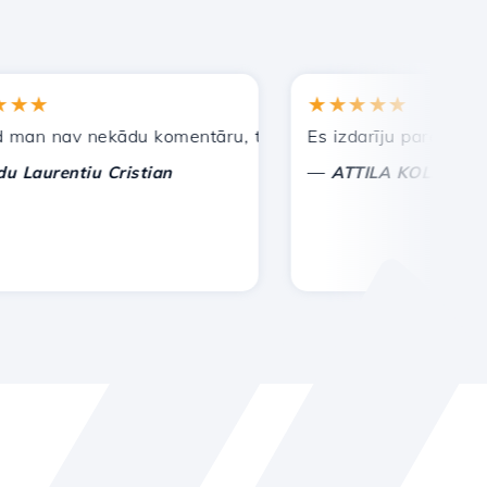
★
★★★★★
 nav nekādu komentāru, tikai lai novērtētu. Ar īpašu uzma
Es izdarīju pareizo izvēli
—
urentiu Cristian
ATTILA KOLES