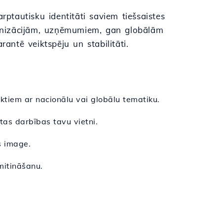
arptautisku identitāti saviem tiešsaistes
rganizācijām, uzņēmumiem, gan globālām
antē veiktspēju un stabilitāti.
ktiem ar nacionālu vai globālu tematiku.
tas darbības tavu vietni.
s image.
mitināšanu.