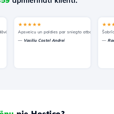
859
apmierināti klienti.
★★★★★
★★★★
ajiem pakalpojumiem. Esmu ieteicis jūs citiem paziņām.
Apsveicu un paldies par sniegto atbalstu!
Šobrīd man
—
—
Vasiliu Costel Andrei
Radu La
ēnu
pie Hostico?