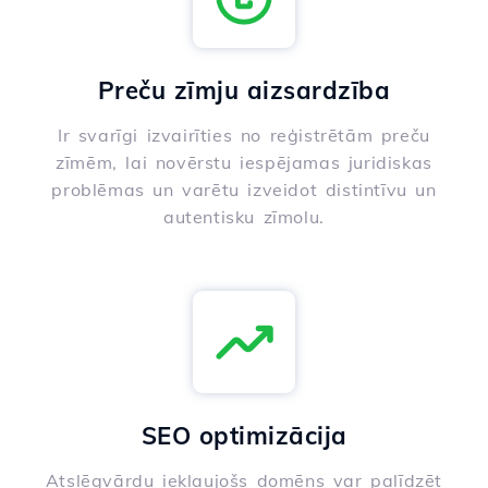
Preču zīmju aizsardzība
Ir svarīgi izvairīties no reģistrētām preču
zīmēm, lai novērstu iespējamas juridiskas
problēmas un varētu izveidot distintīvu un
autentisku zīmolu.
SEO optimizācija
Atslēgvārdu iekļaujošs domēns var palīdzēt