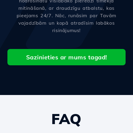
nodrošinātu vislabāko pieredzi tīmekļa
mitināšanā, ar draudzīgu atbalstu, kas
pieejams 24/7. Nāc, runāsim par Tavām
vajadzībām un kopā atradīsim labākos
risinājumus!
Sazinieties ar mums tagad!
FAQ