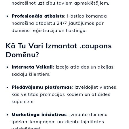
nodrošinot uzticību taviem apmeklētājiem.
Profesionāla atbalsts
: Hostico komanda
nodrošina atbalstu 24/7 jautājumos par
domēnu reģistrāciju un hostingu.
Kā Tu Vari Izmantot .coupons
Domēnu?
Interneta Veikali
: Izceļo atlaides un akcijas
sadaļu klientiem.
Piedāvājumu platformas
: Izveidojiet vietnes,
kas veltītas promocijas kodiem un atlaides
kuponiem.
Marketinga iniciatīvas
: Izmanto domēnu
īpašām kampaņām un klientu lojalitātes
veicināšanai.