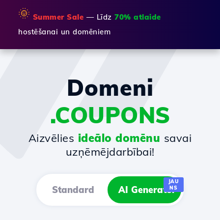
🌞
Summer Sale
— Līdz
70% atlaide
hostēšanai un domēniem
Domeni
.COUPONS
Aizvēlies
ideālo domēnu
savai
uzņēmējdarbībai!
JAU
Standard
AI Generator
NS