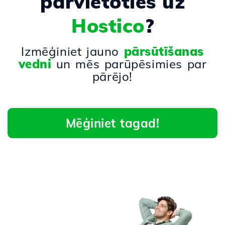
pārvietoties uz
Hostico
?
Izmēģiniet jauno
pārsūtīšanas
vedni
un mēs parūpēsimies par
pārējo!
Mēģiniet tagad!