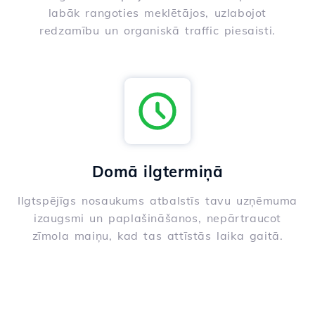
labāk rangoties meklētājos, uzlabojot
redzamību un organiskā traffic piesaisti.
Domā ilgtermiņā
Ilgtspējīgs nosaukums atbalstīs tavu uzņēmuma
izaugsmi un paplašināšanos, nepārtraucot
zīmola maiņu, kad tas attīstās laika gaitā.