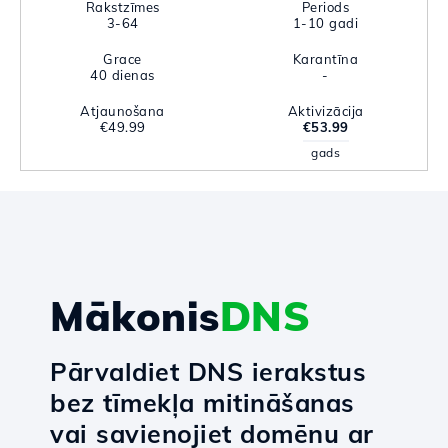
Rakstzīmes
Periods
3-64
1-10 gadi
Grace
Karantīna
40 dienas
-
Atjaunošana
Aktivizācija
€49.99
€53.99
gads
Mākonis
DNS
Pārvaldiet DNS ierakstus
bez tīmekļa mitināšanas
vai savienojiet domēnu ar