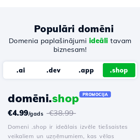
Populāri domēni
Domenia paplašinājumi
ideāli
tavam
biznesam!
.ai
.dev
.app
.shop
domēni.
shop
PROMOCIJA
€4.99
€38.99
/gads
Domeni .shop ir ideālais izvēle tiešsaistes
veikaliem un uzņēmumiem, kas vēlas