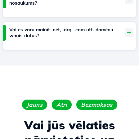
nosaukums?
Vai es varu mainīt .net, .org, .com utt. domēnu
whois datus?
Jauns
Ātri
Bezmaksas
Vai jūs vēlaties