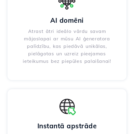
AI domēni
Atrast ātri ideālo vārdu savam
mājaslapai ar mūsu AI ģeneratora
palīdzību, kas piedāvā unikālas,
pielāgotas un uzreiz pieejamas
ieteikumus bez piepūles palaišanai!
Instantā apstrāde