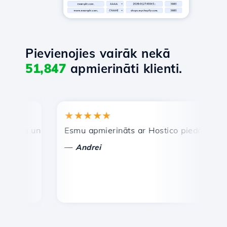
Pievienojies vairāk nekā
51,847
apmierināti klienti.
★★★★★
★
ra un efektīva tehniskā atbalsta dienests.
Esmu apmierināts ar Hostico piedāvātajiem pa
Aps
—
—
Andrei
V