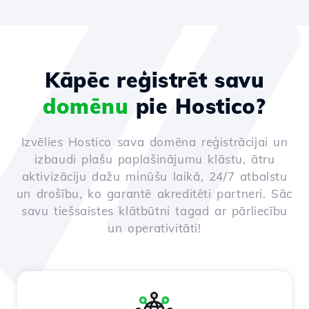
Kāpēc reģistrēt savu
domēnu
pie Hostico?
Izvēlies Hostico sava domēna reģistrācijai un
izbaudi plašu paplašinājumu klāstu, ātru
aktivizāciju dažu minūšu laikā, 24/7 atbalstu
un drošību, ko garantē akreditēti partneri. Sāc
savu tiešsaistes klātbūtni tagad ar pārliecību
un operativitāti!