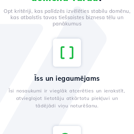
Opt kritēriji, kas palīdzēs izvēlēties stabilu domēnu,
kas atbalstīs tavas tiešsaistes biznesa tēlu un
panākumus
Īss un iegaumējams
Īsi nosaukumi ir vieglāk atcerēties un ierakstīt,
atvieglojot lietotāju atkārtotu piekļuvi un
tādējādi viņu noturēšanu.