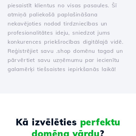
piesaistīt klientus no visas pasaules. Šī
atmiņā paliekošā paplašināšana
nekavējoties nodod tirdzniecības un
profesionalitātes ideju, sniedzot jums
konkurences priekšrocības digitālajā vidē.
Reģistrējiet savu .shop domēnu tagad un
pārvērtiet savu uzņēmumu par iecienītu
galamērķi tiešsaistes iepirkšanās laikā!
Kā izvēlēties
perfektu
domēna vārdu
?