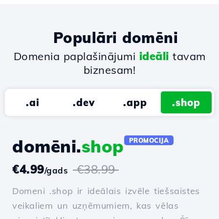
Populāri domēni
Domenia paplašinājumi
ideāli
tavam
biznesam!
.ai
.dev
.app
.shop
domēni.
shop
PROMOCIJA
€4.99
€38.99
/gads
Domeni .shop ir ideālais izvēle tiešsaistes
veikaliem un uzņēmumiem, kas vēlas