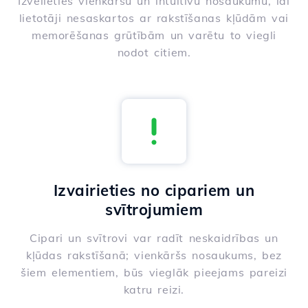
Izvēlieties vienkāršu un intuitīvu nosaukumu, lai
lietotāji nesaskartos ar rakstīšanas kļūdām vai
memorēšanas grūtībām un varētu to viegli
nodot citiem.
Izvairieties no cipariem un
svītrojumiem
Cipari un svītrovi var radīt neskaidrības un
kļūdas rakstīšanā; vienkāršs nosaukums, bez
šiem elementiem, būs vieglāk pieejams pareizi
katru reizi.