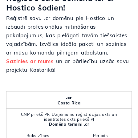
Hostico šodien!
Reģistrē savu .cr domēnu pie Hostico un
izbaudi profesionālus mitināšanas
pakalpojumus, kas pielāgoti tavām tiešsaistes
vajadzībām. Izvēlies ideālo paketi un sazinies
ar mūsu komandu pilnīgam atbalstam.
Sazinies ar mums
un ar pārliecību uzsāc savu
projektu Kostarikā!
.cr
Costa Rica
CNP priekš PF, Uzņēmuma reģistrācijas akts un
identitātes akts priekš PJ
Domēna termini .cr
Rakstzīmes
Periods