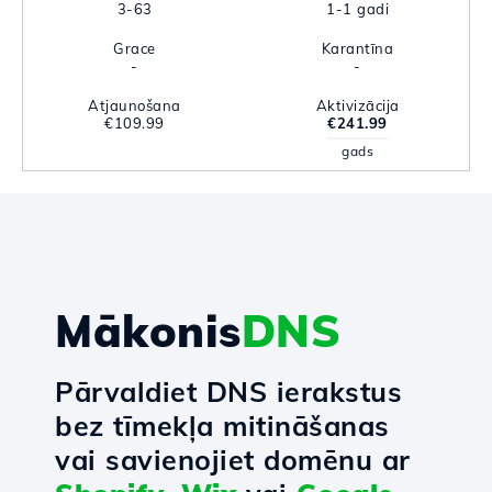
3-63
1-1 gadi
Grace
Karantīna
-
-
Atjaunošana
Aktivizācija
€109.99
€241.99
gads
Mākonis
DNS
Pārvaldiet DNS ierakstus
bez tīmekļa mitināšanas
vai savienojiet domēnu ar