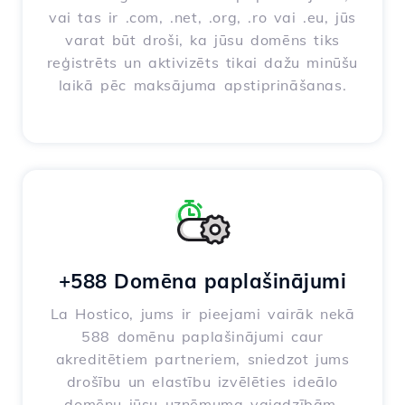
vai tas ir .com, .net, .org, .ro vai .eu, jūs
varat būt droši, ka jūsu domēns tiks
reģistrēts un aktivizēts tikai dažu minūšu
laikā pēc maksājuma apstiprināšanas.
+588 Domēna paplašinājumi
La Hostico, jums ir pieejami vairāk nekā
588 domēnu paplašinājumi caur
akreditētiem partneriem, sniedzot jums
drošību un elastību izvēlēties ideālo
domēnu jūsu uzņēmuma vajadzībām.