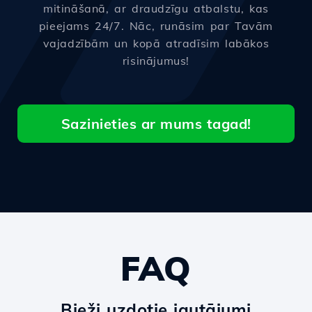
mitināšanā, ar draudzīgu atbalstu, kas
pieejams 24/7. Nāc, runāsim par Tavām
vajadzībām un kopā atradīsim labākos
risinājumus!
Sazinieties ar mums tagad!
FAQ
Bieži uzdotie jautājumi