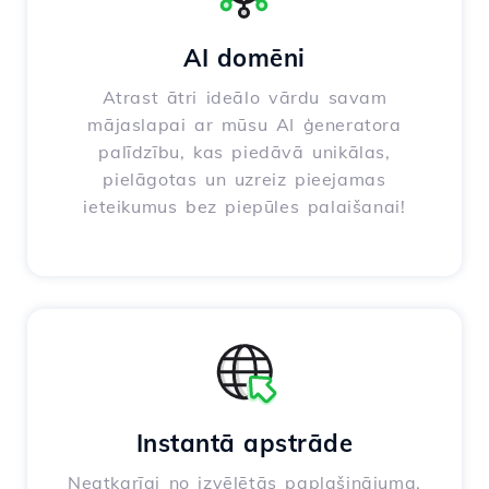
AI domēni
Atrast ātri ideālo vārdu savam
mājaslapai ar mūsu AI ģeneratora
palīdzību, kas piedāvā unikālas,
pielāgotas un uzreiz pieejamas
ieteikumus bez piepūles palaišanai!
Instantā apstrāde
Neatkarīgi no izvēlētās paplašinājuma,