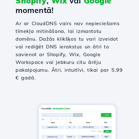
Shopify
,
Wix
vai
Google
momentā!
Ar ar CloudDNS vairs nav nepieciešams
tīmekļa mitināšana, lai izmantotu
domēnu. Dažās klikšķos tu vari izveidot
vai rediģēt DNS ierakstus un ātri to
savienot ar Shopify, Wix, Google
Workspace vai jebkuru citu ārēju
pakalpojumu. Ātri, intuitīvi, tikai par 5.99
€ gadā.