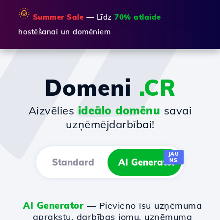
🌞
Summer Sale
— Līdz
70% atlaide
hostēšanai un domēniem
Domeni
.CR
Aizvēlies
ideālo domēnu
savai
uzņēmējdarbībai!
JAU
Standard
AI Generator
NS
AI Generator
— Pievieno īsu uzņēmuma
aprakstu, darbības jomu, uzņēmuma