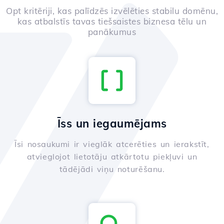
Opt kritēriji, kas palīdzēs izvēlēties stabilu domēnu,
kas atbalstīs tavas tiešsaistes biznesa tēlu un
panākumus
Īss un iegaumējams
Īsi nosaukumi ir vieglāk atcerēties un ierakstīt,
atvieglojot lietotāju atkārtotu piekļuvi un
tādējādi viņu noturēšanu.