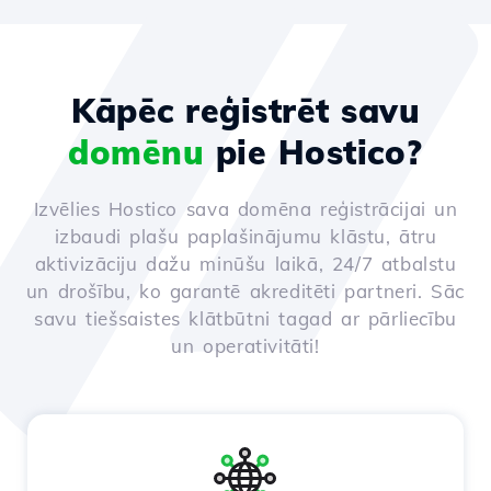
Kāpēc reģistrēt savu
domēnu
pie Hostico?
Izvēlies Hostico sava domēna reģistrācijai un
izbaudi plašu paplašinājumu klāstu, ātru
aktivizāciju dažu minūšu laikā, 24/7 atbalstu
un drošību, ko garantē akreditēti partneri. Sāc
savu tiešsaistes klātbūtni tagad ar pārliecību
un operativitāti!