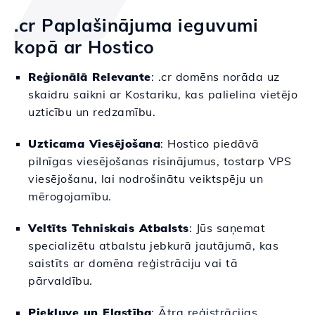
.cr Paplašinājuma ieguvumi
kopā ar Hostico
Reģionālā Relevante
: .cr domēns norāda uz
skaidru saikni ar Kostariku, kas palielina vietējo
uzticību un redzamību.
Uzticama Viesējošana
: Hostico piedāvā
pilnīgas viesējošanas risinājumus, tostarp VPS
viesējošanu, lai nodrošinātu veiktspēju un
mērogojamību.
Veltīts Tehniskais Atbalsts
: Jūs saņemat
specializētu atbalstu jebkurā jautājumā, kas
saistīts ar domēna reģistrāciju vai tā
pārvaldību.
Piekļuve un Elastība
: Ātra reģistrācijas