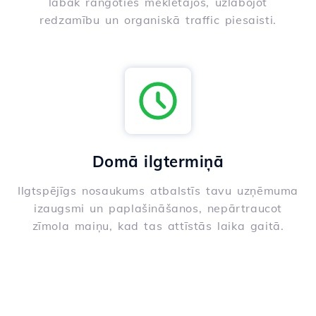
labāk rangoties meklētājos, uzlabojot
redzamību un organiskā traffic piesaisti.
Domā ilgtermiņā
Ilgtspējīgs nosaukums atbalstīs tavu uzņēmuma
izaugsmi un paplašināšanos, nepārtraucot
zīmola maiņu, kad tas attīstās laika gaitā.