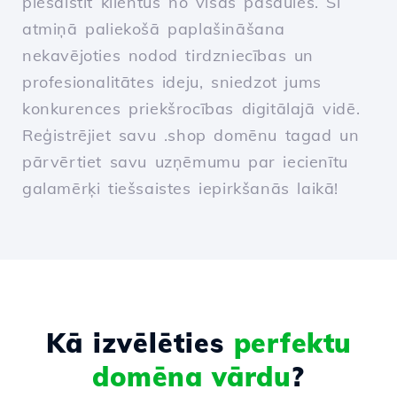
piesaistīt klientus no visas pasaules. Šī
atmiņā paliekošā paplašināšana
nekavējoties nodod tirdzniecības un
profesionalitātes ideju, sniedzot jums
konkurences priekšrocības digitālajā vidē.
Reģistrējiet savu .shop domēnu tagad un
pārvērtiet savu uzņēmumu par iecienītu
galamērķi tiešsaistes iepirkšanās laikā!
Kā izvēlēties
perfektu
domēna vārdu
?