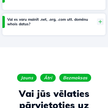
Vai es varu mainīt .net, .org, .com utt. domēnu
whois datus?
Jauns
Ātri
Bezmaksas
Vai jūs vēlaties
pārvietoties uz