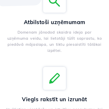
Atbilstoši uzņēmumam
Domenam jānodod skaidra ideja par
uzņēmuma veidu, lai lietotāji tūlīt saprastu, ko
piedāvā mājaslapa, un tiktu piesaistīti tālākai
izpētei.
Viegls rakstīt un izrunāt