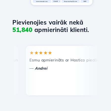
Pievienojies vairāk nekā
51,840
apmierināti klienti.
★★★★★
★★
a un efektīva tehniskā atbalsta dienests.
Esmu apmierināts ar Hostico piedāvātajiem pak
Apsve
—
—
Andrei
Va