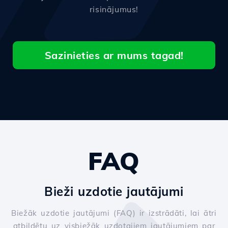
risinājumus!
Sazinieties ar mums tagad!
FAQ
Bieži uzdotie jautājumi
Biežāk uzdotie jautājumi (FAQ) ir izstrādāti, lai ātri
atbildētu uz visbiežāk uzdotajiem jautājumiem par