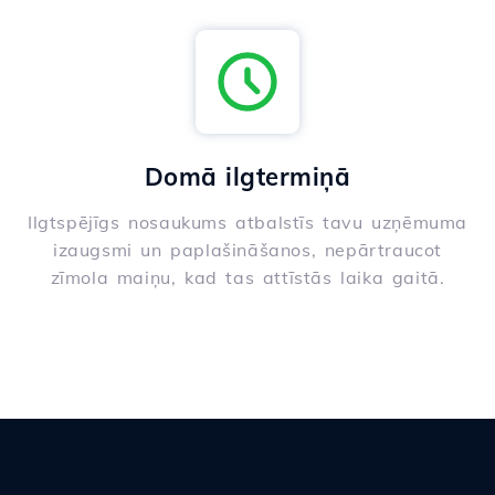
Domā ilgtermiņā
Ilgtspējīgs nosaukums atbalstīs tavu uzņēmuma
izaugsmi un paplašināšanos, nepārtraucot
zīmola maiņu, kad tas attīstās laika gaitā.