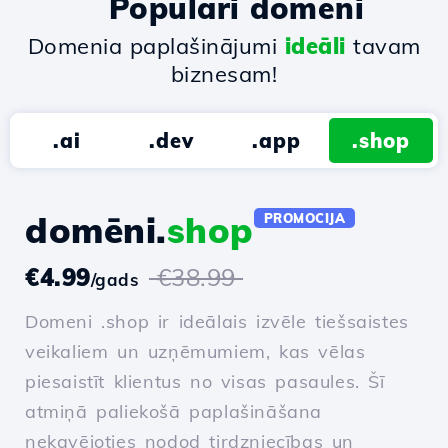
Populāri domēni
Domenia paplašinājumi
ideāli
tavam
biznesam!
.ai
.dev
.app
.shop
domēni.
shop
PROMOCIJA
€4.99
€38.99
/gads
Domeni .shop ir ideālais izvēle tiešsaistes
veikaliem un uzņēmumiem, kas vēlas
piesaistīt klientus no visas pasaules. Šī
atmiņā paliekošā paplašināšana
nekavējoties nodod tirdzniecības un