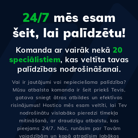
24/7
mēs esam
šeit, lai palīdzētu!
Komanda ar vairāk nekā
20
speciālistiem
, kas veltīta tavas
palīdzības nodrošināšanai.
Vai ir jautājumi vai nepieciešama palīdzība?
Mūsu atbalsta komanda ir šeit priekš Tevis,
gatava sniegt ātras atbildes un efektīvas
risinājumus! Hostico mēs esam veltīti, lai Tev
nodrošinātu vislabāko pieredzi tīmekļa
mitināšanā, ar draudzīgu atbalstu, kas
pieejams 24/7. Nāc, runāsim par Tavām
vajadzībām un kopā atradīsim labākos