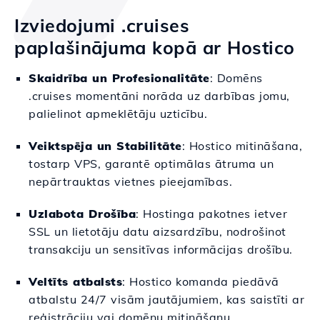
Izviedojumi .cruises
paplašinājuma kopā ar Hostico
Skaidrība un Profesionalitāte
: Domēns
.cruises momentāni norāda uz darbības jomu,
palielinot apmeklētāju uzticību.
Veiktspēja un Stabilitāte
: Hostico mitināšana,
tostarp VPS, garantē optimālas ātruma un
nepārtrauktas vietnes pieejamības.
Uzlabota Drošība
: Hostinga pakotnes ietver
SSL un lietotāju datu aizsardzību, nodrošinot
transakciju un sensitīvas informācijas drošību.
Veltīts atbalsts
: Hostico komanda piedāvā
atbalstu 24/7 visām jautājumiem, kas saistīti ar
reģistrāciju vai domēnu mitināšanu.