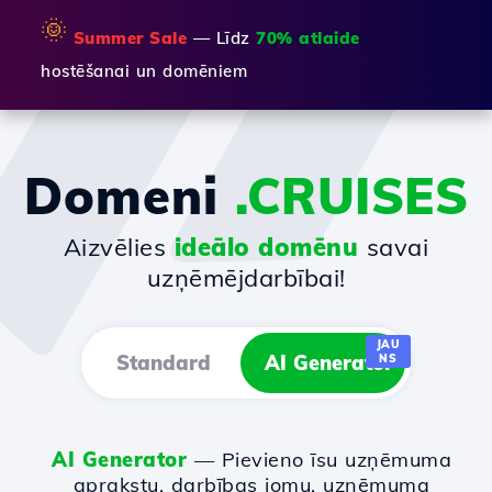
🌞
Summer Sale
— Līdz
70% atlaide
hostēšanai un domēniem
Domeni
.CRUISES
Aizvēlies
ideālo domēnu
savai
uzņēmējdarbībai!
JAU
Standard
AI Generator
NS
AI Generator
— Pievieno īsu uzņēmuma
aprakstu, darbības jomu, uzņēmuma