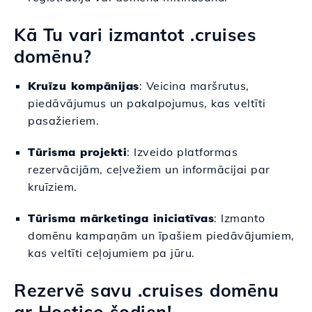
Kā Tu vari izmantot .cruises
domēnu?
Kruīzu kompānijas
: Veicina maršrutus,
piedāvājumus un pakalpojumus, kas veltīti
pasažieriem.
Tūrisma projekti
: Izveido platformas
rezervācijām, ceļvežiem un informācijai par
kruīziem.
Tūrisma mārketinga iniciatīvas
: Izmanto
domēnu kampaņām un īpašiem piedāvājumiem,
kas veltīti ceļojumiem pa jūru.
Rezervē savu .cruises domēnu
ar Hostico šodien!