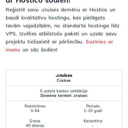
Reģistrē savu .cruises domēnu ar Hostico un
baudi kvalitatīvu hostingu, kas pielāgots
tavām vajadzībām, no standarta hostinga līdz
VPS. Izvēlies atbilstošo paketi un uzsāc savu
projektu tiešsaistē ar pārliecību.
Sazinies ar
mums
un sāc šodien!
.cruises
Cruises
E-pasta kastes validācija
Domēna termini .cruises
Rakstzīmes
Periods
3-64
1-10 gadi
Grace
Karantīna
40 dienas
-