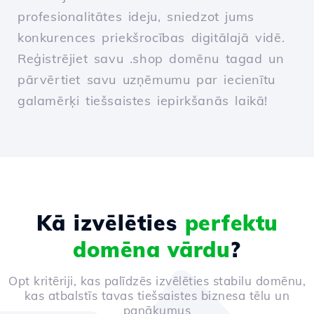
profesionalitātes ideju, sniedzot jums
konkurences priekšrocības digitālajā vidē.
Reģistrējiet savu .shop domēnu tagad un
pārvērtiet savu uzņēmumu par iecienītu
galamērķi tiešsaistes iepirkšanās laikā!
Kā izvēlēties
perfektu
domēna vārdu
?
Opt kritēriji, kas palīdzēs izvēlēties stabilu domēnu,
kas atbalstīs tavas tiešsaistes biznesa tēlu un
panākumus