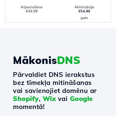
Atjaunošana
Aktivizācija
€49.99
€54.99
gads
Mākonis
DNS
Pārvaldiet DNS ierakstus
bez tīmekļa mitināšanas
vai savienojiet domēnu ar
Shopify
,
Wix
vai
Google
momentā!