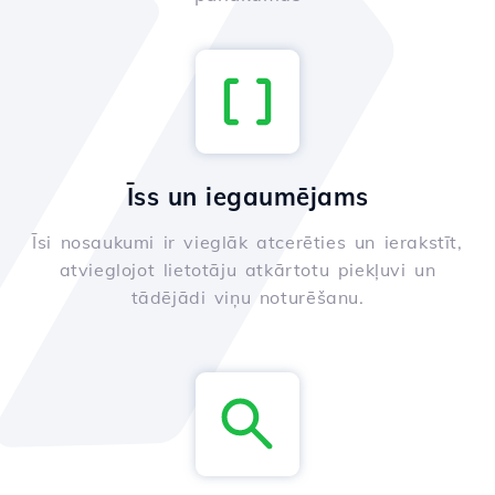
Īss un iegaumējams
Īsi nosaukumi ir vieglāk atcerēties un ierakstīt,
atvieglojot lietotāju atkārtotu piekļuvi un
tādējādi viņu noturēšanu.