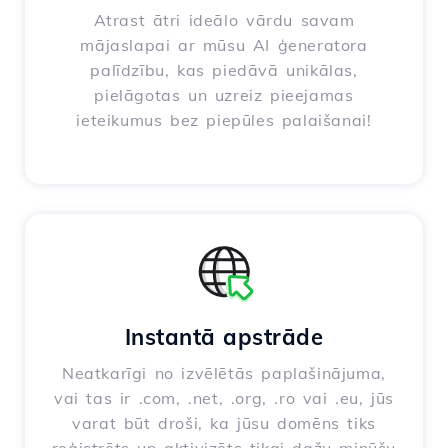
Atrast ātri ideālo vārdu savam
mājaslapai ar mūsu AI ģeneratora
palīdzību, kas piedāvā unikālas,
pielāgotas un uzreiz pieejamas
ieteikumus bez piepūles palaišanai!
Instantā apstrāde
Neatkarīgi no izvēlētās paplašinājuma,
vai tas ir .com, .net, .org, .ro vai .eu, jūs
varat būt droši, ka jūsu domēns tiks