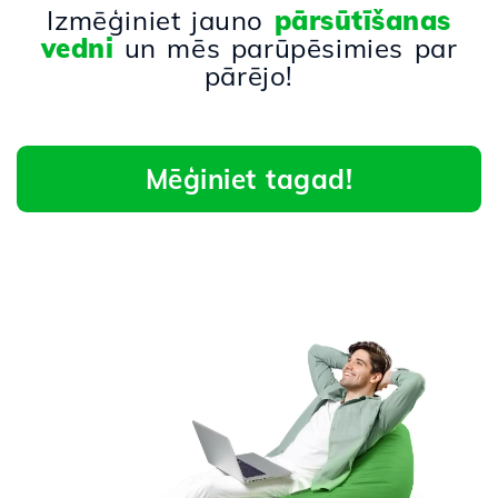
Izmēģiniet jauno
pārsūtīšanas
vedni
un mēs parūpēsimies par
pārējo!
Mēģiniet tagad!