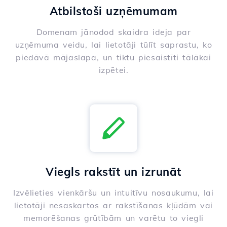
Atbilstoši uzņēmumam
Domenam jānodod skaidra ideja par
uzņēmuma veidu, lai lietotāji tūlīt saprastu, ko
piedāvā mājaslapa, un tiktu piesaistīti tālākai
izpētei.
Viegls rakstīt un izrunāt
Izvēlieties vienkāršu un intuitīvu nosaukumu, lai
lietotāji nesaskartos ar rakstīšanas kļūdām vai
memorēšanas grūtībām un varētu to viegli