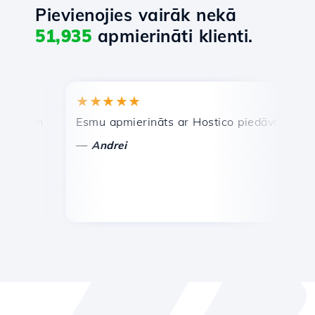
Pievienojies vairāk nekā
51,935
apmierināti klienti.
★★★★★
★★
 un efektīva tehniskā atbalsta dienests.
Esmu apmierināts ar Hostico piedāvātajiem paka
Apsvei
—
—
Andrei
Vas