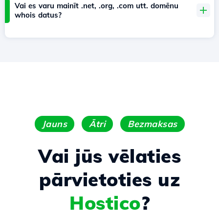
Vai es varu mainīt .net, .org, .com utt. domēnu
whois datus?
Jauns
Ātri
Bezmaksas
Vai jūs vēlaties
pārvietoties uz
Hostico
?