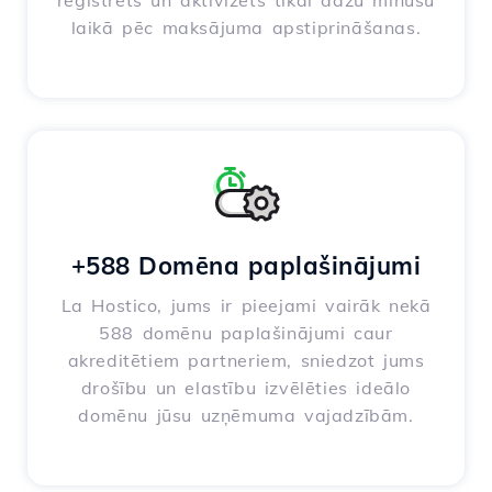
reģistrēts un aktivizēts tikai dažu minūšu
laikā pēc maksājuma apstiprināšanas.
+588 Domēna paplašinājumi
La Hostico, jums ir pieejami vairāk nekā
588 domēnu paplašinājumi caur
akreditētiem partneriem, sniedzot jums
drošību un elastību izvēlēties ideālo
domēnu jūsu uzņēmuma vajadzībām.