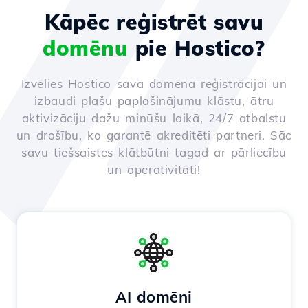
Kāpēc reģistrēt savu
domēnu
pie Hostico?
Izvēlies Hostico sava domēna reģistrācijai un
izbaudi plašu paplašinājumu klāstu, ātru
aktivizāciju dažu minūšu laikā, 24/7 atbalstu
un drošību, ko garantē akreditēti partneri. Sāc
savu tiešsaistes klātbūtni tagad ar pārliecību
un operativitāti!
AI domēni