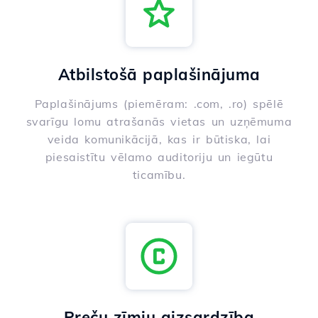
Atbilstošā paplašinājuma
Paplašinājums (piemēram: .com, .ro) spēlē
svarīgu lomu atrašanās vietas un uzņēmuma
veida komunikācijā, kas ir būtiska, lai
piesaistītu vēlamo auditoriju un iegūtu
ticamību.
Preču zīmju aizsardzība