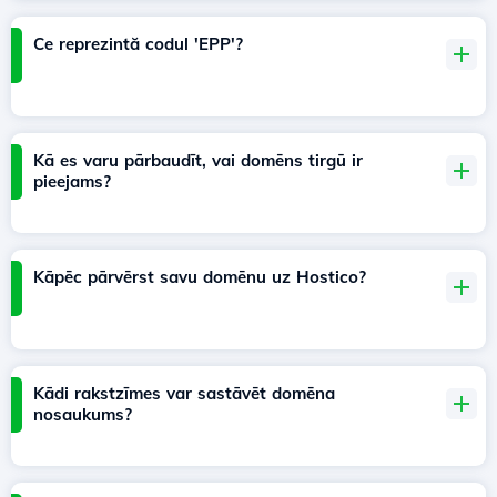
Ce reprezintă codul 'EPP'?
Kā es varu pārbaudīt, vai domēns tirgū ir
pieejams?
Kāpēc pārvērst savu domēnu uz Hostico?
Kādi rakstzīmes var sastāvēt domēna
nosaukums?