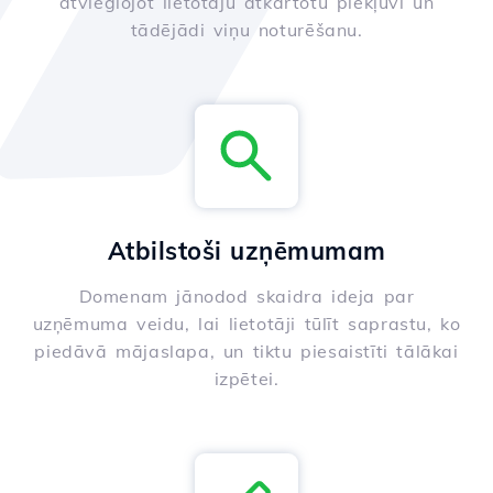
atvieglojot lietotāju atkārtotu piekļuvi un
tādējādi viņu noturēšanu.
Atbilstoši uzņēmumam
Domenam jānodod skaidra ideja par
uzņēmuma veidu, lai lietotāji tūlīt saprastu, ko
piedāvā mājaslapa, un tiktu piesaistīti tālākai
izpētei.