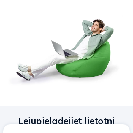
Lejupielādējiet lietotni
Hostico