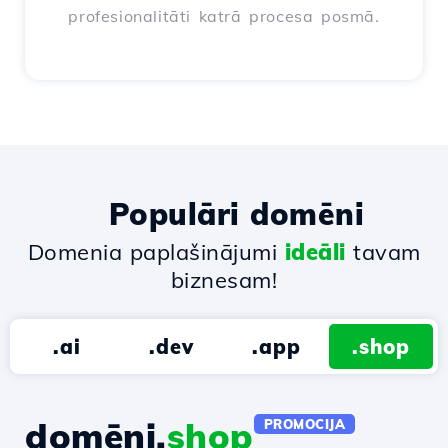
profesionalitāti katrā procesa posmā.
Populāri domēni
Domenia paplašinājumi
ideāli
tavam
biznesam!
.ai
.dev
.app
.shop
domēni.
shop
PROMOCIJA