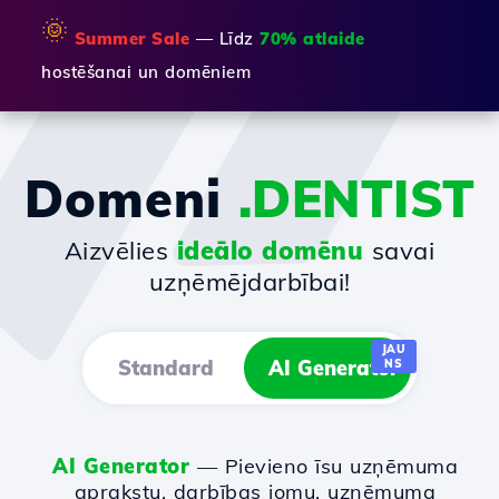
🌞
Summer Sale
— Līdz
70% atlaide
hostēšanai un domēniem
Domeni
.DENTIST
Aizvēlies
ideālo domēnu
savai
uzņēmējdarbībai!
JAU
Standard
AI Generator
NS
AI Generator
— Pievieno īsu uzņēmuma
aprakstu, darbības jomu, uzņēmuma