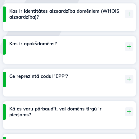
Kas ir identitātes aizsardzība domēniem (WHOIS
aizsardzība)?
Kas ir apakšdomēns?
Ce reprezintă codul 'EPP'?
Kā es varu pārbaudīt, vai domēns tirgū ir
pieejams?