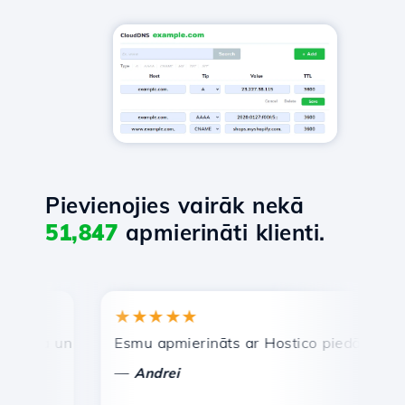
Pievienojies vairāk nekā
51,847
apmierināti klienti.
★★★★★
★
ra un efektīva tehniskā atbalsta dienests.
Esmu apmierināts ar Hostico piedāvātajiem pa
Aps
—
—
Andrei
V