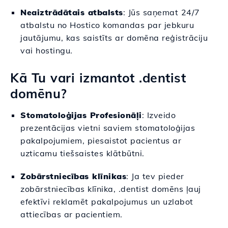
Neaiztrādātais atbalsts
: Jūs saņemat 24/7
atbalstu no Hostico komandas par jebkuru
jautājumu, kas saistīts ar domēna reģistrāciju
vai hostingu.
Kā Tu vari izmantot .dentist
domēnu?
Stomatoloģijas Profesionāļi
: Izveido
prezentācijas vietni saviem stomatoloģijas
pakalpojumiem, piesaistot pacientus ar
uzticamu tiešsaistes klātbūtni.
Zobārstniecības klīnikas
: Ja tev pieder
zobārstniecības klīnika, .dentist domēns ļauj
efektīvi reklamēt pakalpojumus un uzlabot
attiecības ar pacientiem.