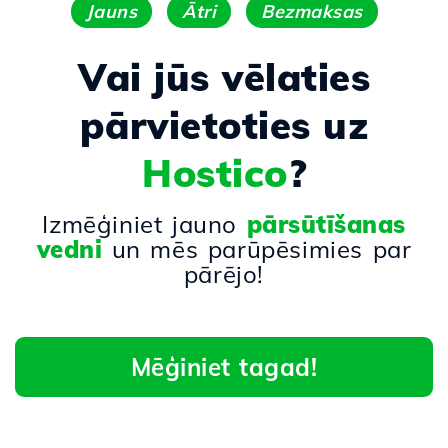
Jauns
Ātri
Bezmaksas
Vai jūs vēlaties
pārvietoties uz
Hostico
?
Izmēģiniet jauno
pārsūtīšanas
vedni
un mēs parūpēsimies par
pārējo!
Mēģiniet tagad!