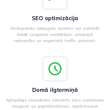
SEO optimizācija
Atslēgvārdu iekļaujošs domēns var palīdzēt
labāk rangoties meklētājos, uzlabojot
redzamību un organiskā traffic piesaisti.
Domā ilgtermiņā
Ilgtspējīgs nosaukums atbalstīs tavu uzņēmuma
izaugsmi un paplašināšanos, nepārtraucot