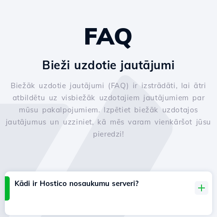
FAQ
Bieži uzdotie jautājumi
Biežāk uzdotie jautājumi (FAQ) ir izstrādāti, lai ātri
atbildētu uz visbiežāk uzdotajiem jautājumiem par
mūsu pakalpojumiem. Izpētiet biežāk uzdotajos
jautājumus un uzziniet, kā mēs varam vienkāršot jūsu
pieredzi!
Kādi ir Hostico nosaukumu serveri?