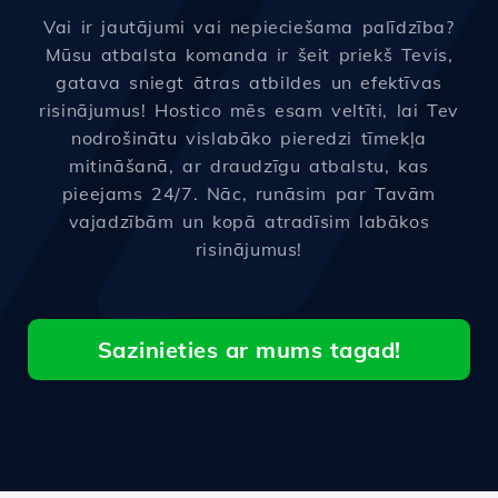
Vai ir jautājumi vai nepieciešama palīdzība?
Mūsu atbalsta komanda ir šeit priekš Tevis,
gatava sniegt ātras atbildes un efektīvas
risinājumus! Hostico mēs esam veltīti, lai Tev
nodrošinātu vislabāko pieredzi tīmekļa
mitināšanā, ar draudzīgu atbalstu, kas
pieejams 24/7. Nāc, runāsim par Tavām
vajadzībām un kopā atradīsim labākos
risinājumus!
Sazinieties ar mums tagad!