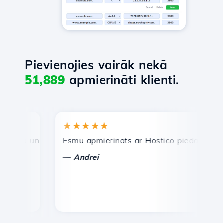
Pievienojies vairāk nekā
51,889
apmierināti klienti.
★★★★★
★
ra un efektīva tehniskā atbalsta dienests.
Esmu apmierināts ar Hostico piedāvātajiem pa
Aps
—
—
Andrei
V