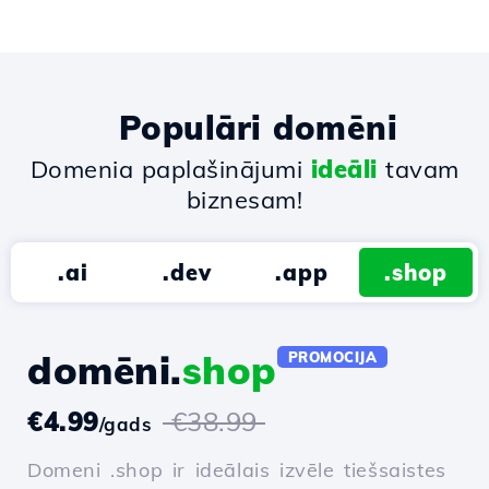
Populāri domēni
Domenia paplašinājumi
ideāli
tavam
biznesam!
.ai
.dev
.app
.shop
domēni.
shop
PROMOCIJA
€4.99
€38.99
/gads
Domeni .shop ir ideālais izvēle tiešsaistes