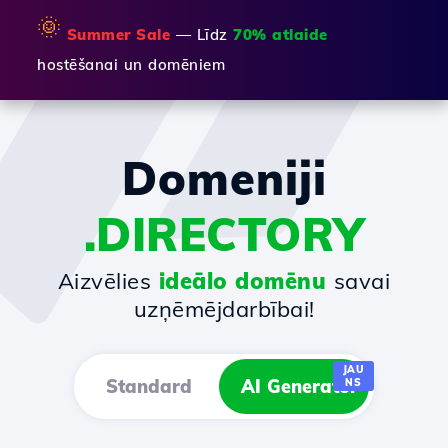
🌞
Summer Sale
— Līdz
70% atlaide
hostēšanai un domēniem
Domeniji
.DIRECTORY
Aizvēlies
ideālo domēnu
savai
uzņēmējdarbībai!
JAU
Standard
AI Generator
NS