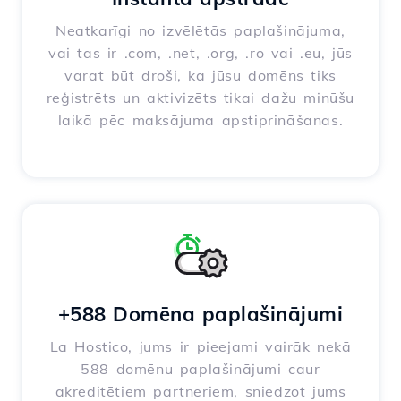
Neatkarīgi no izvēlētās paplašinājuma,
vai tas ir .com, .net, .org, .ro vai .eu, jūs
varat būt droši, ka jūsu domēns tiks
reģistrēts un aktivizēts tikai dažu minūšu
laikā pēc maksājuma apstiprināšanas.
+588 Domēna paplašinājumi
La Hostico, jums ir pieejami vairāk nekā
588 domēnu paplašinājumi caur
akreditētiem partneriem, sniedzot jums