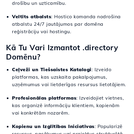
drošību un uzticamību.
Veltīts atbalsts
: Hostico komanda nodrošina
atbalstu 24/7 jautājumos par domēna
reģistrāciju vai hostingu.
Kā Tu Vari Izmantot .directory
Domēnu?
Ceļveži un Tiešsaistes Katalogi
: Izveido
platformas, kas uzskaita pakalpojumus,
uzņēmumus vai lietderīgas resursus lietotājiem.
Profesionālas platformas
: Izveidojiet vietnes,
kas organizē informāciju klientiem, kopienām
vai konkrētām nozarēm.
Kopienu un Izglītības Iniciatīvas
: Popularizē
resursus, pasākumus vai projektus strukturētā