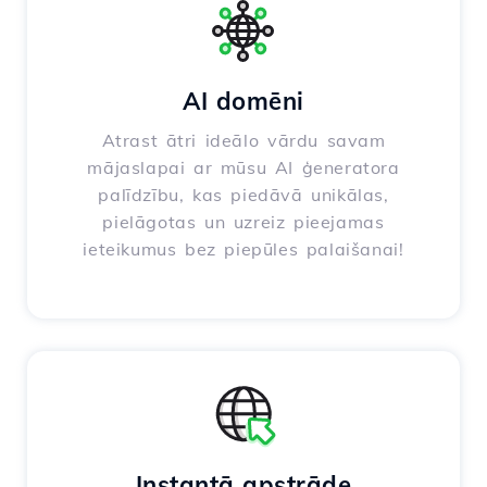
AI domēni
Atrast ātri ideālo vārdu savam
mājaslapai ar mūsu AI ģeneratora
palīdzību, kas piedāvā unikālas,
pielāgotas un uzreiz pieejamas
ieteikumus bez piepūles palaišanai!
Instantā apstrāde