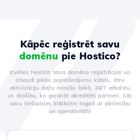
Kāpēc reģistrēt savu
domēnu
pie Hostico?
Izvēlies Hostico sava domēna reģistrācijai un
izbaudi plašu paplašinājumu klāstu, ātru
aktivizāciju dažu minūšu laikā, 24/7 atbalstu
un drošību, ko garantē akreditēti partneri. Sāc
savu tiešsaistes klātbūtni tagad ar pārliecību
un operativitāti!