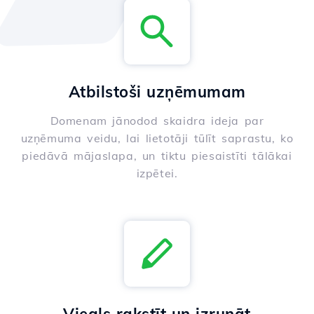
Atbilstoši uzņēmumam
Domenam jānodod skaidra ideja par
uzņēmuma veidu, lai lietotāji tūlīt saprastu, ko
piedāvā mājaslapa, un tiktu piesaistīti tālākai
izpētei.