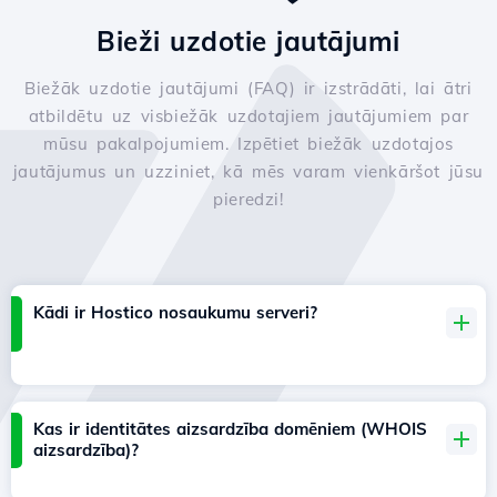
Bieži uzdotie jautājumi
Biežāk uzdotie jautājumi (FAQ) ir izstrādāti, lai ātri
atbildētu uz visbiežāk uzdotajiem jautājumiem par
mūsu pakalpojumiem. Izpētiet biežāk uzdotajos
jautājumus un uzziniet, kā mēs varam vienkāršot jūsu
pieredzi!
Kādi ir Hostico nosaukumu serveri?
Kas ir identitātes aizsardzība domēniem (WHOIS
aizsardzība)?