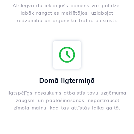
Atslēgvārdu iekļaujošs domēns var palīdzēt
labāk rangoties meklētājos, uzlabojot
redzamību un organiskā traffic piesaisti.
Domā ilgtermiņā
Ilgtspējīgs nosaukums atbalstīs tavu uzņēmuma
izaugsmi un paplašināšanos, nepārtraucot
zīmola maiņu, kad tas attīstās laika gaitā.