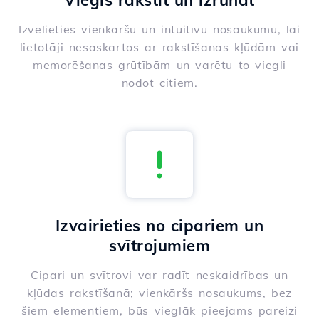
Viegls rakstīt un izrunāt
Izvēlieties vienkāršu un intuitīvu nosaukumu, lai
lietotāji nesaskartos ar rakstīšanas kļūdām vai
memorēšanas grūtībām un varētu to viegli
nodot citiem.
Izvairieties no cipariem un
svītrojumiem
Cipari un svītrovi var radīt neskaidrības un
kļūdas rakstīšanā; vienkāršs nosaukums, bez
šiem elementiem, būs vieglāk pieejams pareizi