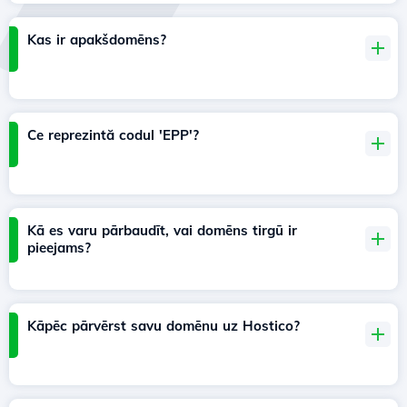
Kas ir apakšdomēns?
Ce reprezintă codul 'EPP'?
Kā es varu pārbaudīt, vai domēns tirgū ir
pieejams?
Kāpēc pārvērst savu domēnu uz Hostico?