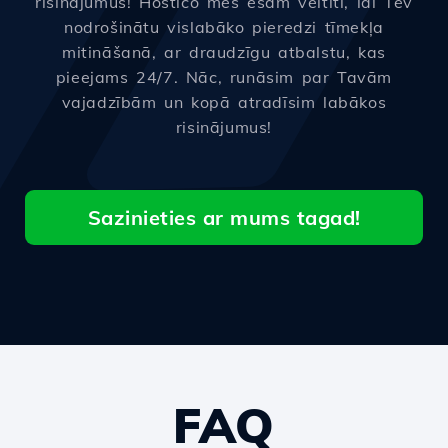
risinājumus! Hostico mēs esam veltīti, lai Tev
nodrošinātu vislabāko pieredzi tīmekļa
mitināšanā, ar draudzīgu atbalstu, kas
pieejams 24/7. Nāc, runāsim par Tavām
vajadzībām un kopā atradīsim labākos
risinājumus!
Sazinieties ar mums tagad!
FAQ