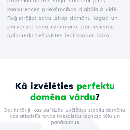
profesionalitātes ideju, sniedzot jums
konkurences priekšrocības digitālajā vidē.
Reģistrējiet savu .shop domēnu tagad un
pārvērtiet savu uzņēmumu par iecienītu
galamērķi tiešsaistes iepirkšanās laikā!
Kā izvēlēties
perfektu
domēna vārdu
?
Opt kritēriji, kas palīdzēs izvēlēties stabilu domēnu,
kas atbalstīs tavas tiešsaistes biznesa tēlu un
panākumus