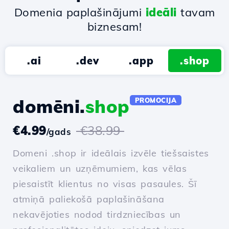
Domenia paplašinājumi
ideāli
tavam
biznesam!
.ai
.dev
.app
.shop
domēni.
shop
PROMOCIJA
€4.99
€38.99
/gads
Domeni .shop ir ideālais izvēle tiešsaistes
veikaliem un uzņēmumiem, kas vēlas
piesaistīt klientus no visas pasaules. Šī
atmiņā paliekošā paplašināšana
nekavējoties nodod tirdzniecības un