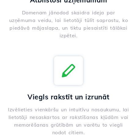
Atbilstoši uzņēmumam
Domenam jānodod skaidra ideja par
uzņēmuma veidu, lai lietotāji tūlīt saprastu, ko
piedāvā mājaslapa, un tiktu piesaistīti tālākai
izpētei.
Viegls rakstīt un izrunāt
Izvēlieties vienkāršu un intuitīvu nosaukumu, lai
lietotāji nesaskartos ar rakstīšanas kļūdām vai
memorēšanas grūtībām un varētu to viegli
nodot citiem.