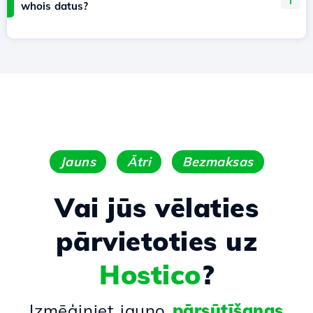
whois datus?
Jauns
Ātri
Bezmaksas
Vai jūs vēlaties
pārvietoties uz
Hostico
?
Izmēģiniet jauno
pārsūtīšanas