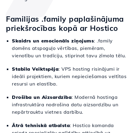
Familijas .family paplašinājuma
priekšrocības kopā ar Hostico
Skaidrs un emocionāls ziņojums
: .family
domēns atspoguļo vērtības, piemēram,
vienotību un tradīciju, stiprinot tavu zīmola tēlu.
Stabila Veiktspēja
: VPS hosting risinājumi ir
ideāli projektiem, kuriem nepieciešamas veltītas
resursi un elastība.
Drošība un Aizsardzība
: Modernā hostinga
infrastruktūra nodrošina datu aizsardzību un
nepārtrauktu vietnes darbību.
Ātrā tehniskā atbalsta
: Hostico komanda
sniedz specializētu palīdzību attiecībā uz