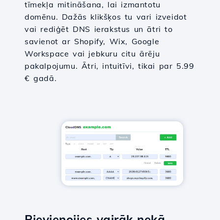
tīmekļa mitināšana, lai izmantotu
domēnu. Dažās klikšķos tu vari izveidot
vai rediģēt DNS ierakstus un ātri to
savienot ar Shopify, Wix, Google
Workspace vai jebkuru citu ārēju
pakalpojumu. Ātri, intuitīvi, tikai par 5.99
€ gadā.
Pievienojies vairāk nekā