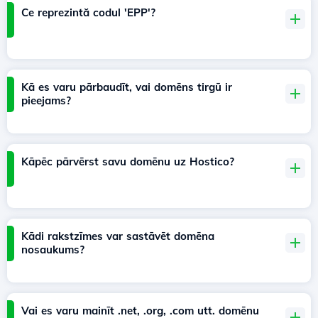
Ce reprezintă codul 'EPP'?
Kā es varu pārbaudīt, vai domēns tirgū ir
pieejams?
Kāpēc pārvērst savu domēnu uz Hostico?
Kādi rakstzīmes var sastāvēt domēna
nosaukums?
Vai es varu mainīt .net, .org, .com utt. domēnu