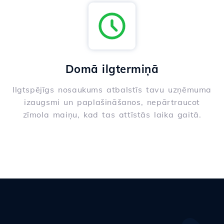
Domā ilgtermiņā
Ilgtspējīgs nosaukums atbalstīs tavu uzņēmuma
izaugsmi un paplašināšanos, nepārtraucot
zīmola maiņu, kad tas attīstās laika gaitā.