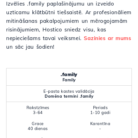
Izvēlies .family paplašinājumu un izveido
uzticamu klātbūtni tiešsaistē. Ar profesionāliem
mitināšanas pakalpojumiem un mērogojamām
risinājumiem, Hostico sniedz visu, kas
nepieciešams tavai veiksmei.
Sazinies ar mums
un sāc jau šodien!
.family
Family
E-pasta kastes validācija
Domēna termini .family
Rakstzīmes
Periods
3-64
1-10 gadi
Grace
Karantīna
40 dienas
-