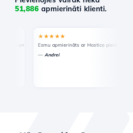
51,886
apmierināti klienti.
★★★★★
★
tra un efektīva tehniskā atbalsta dienests.
Esmu apmierināts ar Hostico piedāvātajiem p
Ap
—
Andrei