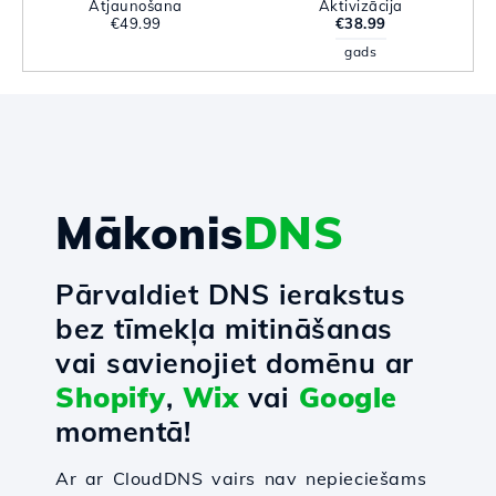
Atjaunošana
Aktivizācija
€49.99
€38.99
gads
Mākonis
DNS
Pārvaldiet DNS ierakstus
bez tīmekļa mitināšanas
vai savienojiet domēnu ar
Shopify
,
Wix
vai
Google
momentā!
Ar ar CloudDNS vairs nav nepieciešams