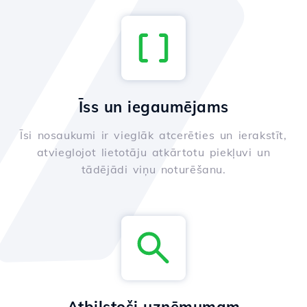
Īss un iegaumējams
Īsi nosaukumi ir vieglāk atcerēties un ierakstīt,
atvieglojot lietotāju atkārtotu piekļuvi un
tādējādi viņu noturēšanu.