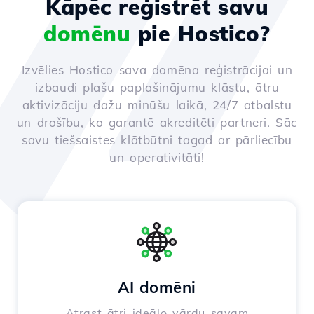
Kāpēc reģistrēt savu
domēnu
pie Hostico?
Izvēlies Hostico sava domēna reģistrācijai un
izbaudi plašu paplašinājumu klāstu, ātru
aktivizāciju dažu minūšu laikā, 24/7 atbalstu
un drošību, ko garantē akreditēti partneri. Sāc
savu tiešsaistes klātbūtni tagad ar pārliecību
un operativitāti!
AI domēni
Atrast ātri ideālo vārdu savam