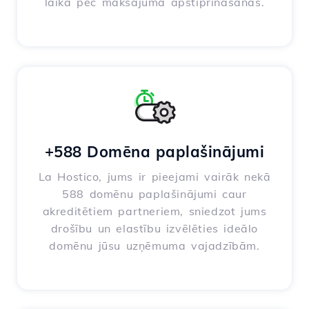
laikā pēc maksājuma apstiprināšanas.
+588 Domēna paplašinājumi
La Hostico, jums ir pieejami vairāk nekā
588 domēnu paplašinājumi caur
akreditētiem partneriem, sniedzot jums
drošību un elastību izvēlēties ideālo
domēnu jūsu uzņēmuma vajadzībām.