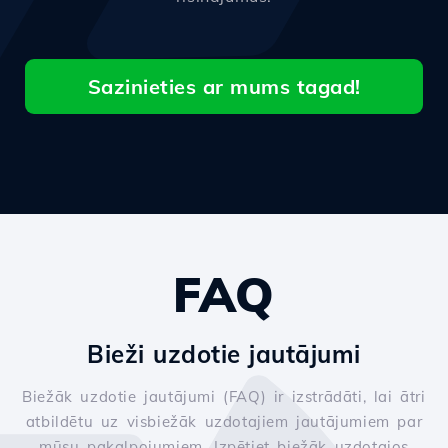
Sazinieties ar mums tagad!
FAQ
Bieži uzdotie jautājumi
Biežāk uzdotie jautājumi (FAQ) ir izstrādāti, lai ātri
atbildētu uz visbiežāk uzdotajiem jautājumiem par
mūsu pakalpojumiem. Izpētiet biežāk uzdotajos