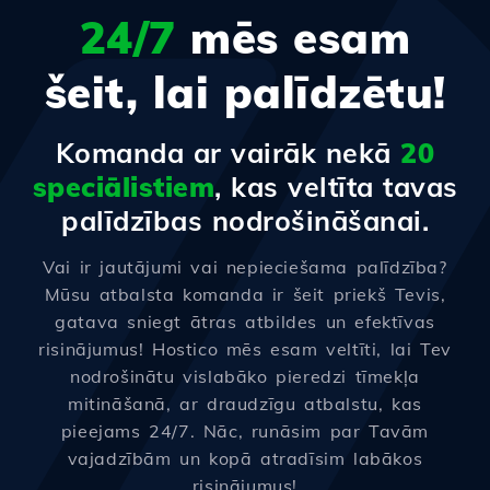
24/7
mēs esam
šeit, lai palīdzētu!
Komanda ar vairāk nekā
20
speciālistiem
, kas veltīta tavas
palīdzības nodrošināšanai.
Vai ir jautājumi vai nepieciešama palīdzība?
Mūsu atbalsta komanda ir šeit priekš Tevis,
gatava sniegt ātras atbildes un efektīvas
risinājumus! Hostico mēs esam veltīti, lai Tev
nodrošinātu vislabāko pieredzi tīmekļa
mitināšanā, ar draudzīgu atbalstu, kas
pieejams 24/7. Nāc, runāsim par Tavām
vajadzībām un kopā atradīsim labākos
risinājumus!