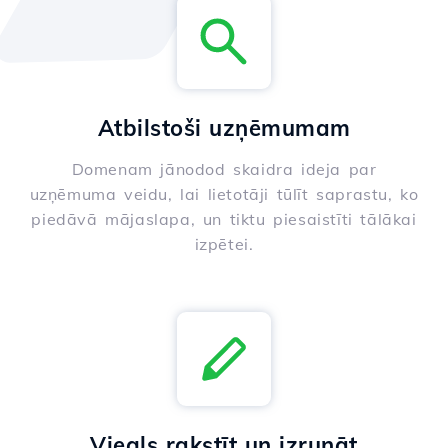
Atbilstoši uzņēmumam
Domenam jānodod skaidra ideja par
uzņēmuma veidu, lai lietotāji tūlīt saprastu, ko
piedāvā mājaslapa, un tiktu piesaistīti tālākai
izpētei.
Viegls rakstīt un izrunāt