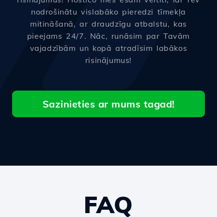
nodrošinātu vislabāko pieredzi tīmekļa
mitināšanā, ar draudzīgu atbalstu, kas
pieejams 24/7. Nāc, runāsim par Tavām
vajadzībām un kopā atradīsim labākos
risinājumus!
Sazinieties ar mums tagad!
FAQ