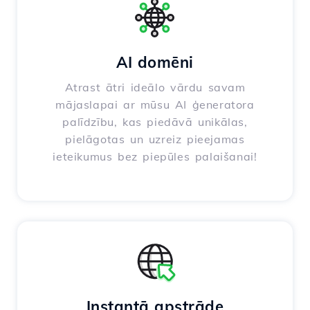
AI domēni
Atrast ātri ideālo vārdu savam
mājaslapai ar mūsu AI ģeneratora
palīdzību, kas piedāvā unikālas,
pielāgotas un uzreiz pieejamas
ieteikumus bez piepūles palaišanai!
Instantā apstrāde