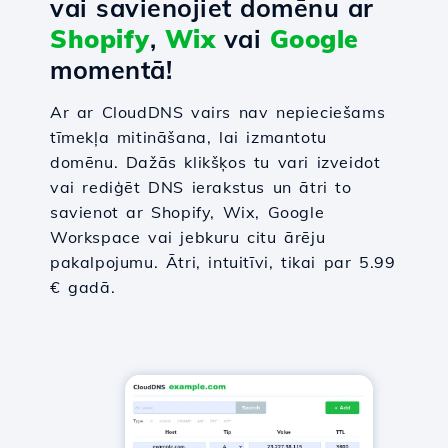
vai savienojiet domēnu ar
Shopify
,
Wix
vai
Google
momentā!
Ar ar CloudDNS vairs nav nepieciešams
tīmekļa mitināšana, lai izmantotu
domēnu. Dažās klikšķos tu vari izveidot
vai rediģēt DNS ierakstus un ātri to
savienot ar Shopify, Wix, Google
Workspace vai jebkuru citu ārēju
pakalpojumu. Ātri, intuitīvi, tikai par 5.99
€ gadā.