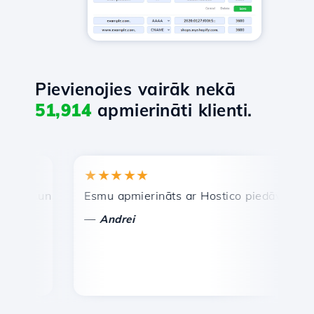
Pievienojies vairāk nekā
51,914
apmierināti klienti.
★★★★★
★
a un efektīva tehniskā atbalsta dienests.
Esmu apmierināts ar Hostico piedāvātajiem pak
Apsv
—
—
Andrei
V