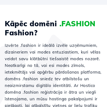
Kāpēc domēni
.FASHION
Fashion?
Izvērte .fashion ir ideālā izvēle uzņēmumiem,
dizaineriem vai modes entuziastiem, kuri vēlas
veidot savu klātbūtni tiešsaistē modes nozarē.
Neatkarīgi no tā, vai esi modes zīmols,
ietekmētājs vai apģērbu pārdošanas platforma,
domēns .fashion sniedz tev atbilstošu un
neaizmirstamu digitālo identitāti. Ar Hostico
domēna .fashion reģistrācija ir ātra un viegli
īstenojama, un mūsu hostinga pakalpojumi ir
pielāgoti, lai atbalstītu vietnes ar lielu trafiku