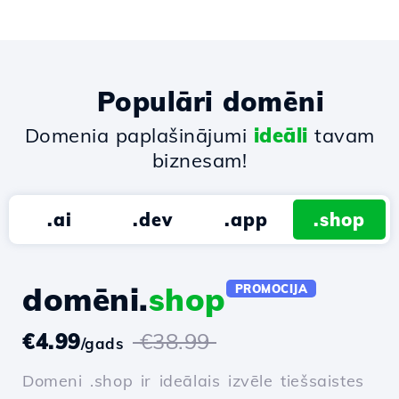
Populāri domēni
Domenia paplašinājumi
ideāli
tavam
biznesam!
.ai
.dev
.app
.shop
domēni.
shop
PROMOCIJA
€4.99
€38.99
/gads
Domeni .shop ir ideālais izvēle tiešsaistes