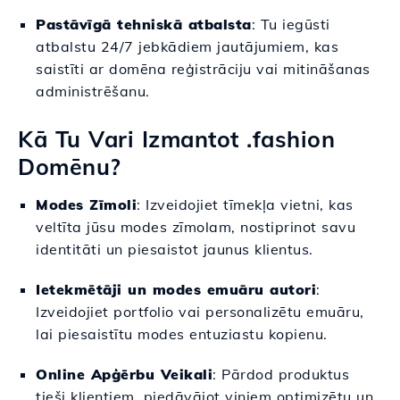
Pastāvīgā tehniskā atbalsta
: Tu iegūsti
atbalstu 24/7 jebkādiem jautājumiem, kas
saistīti ar domēna reģistrāciju vai mitināšanas
administrēšanu.
Kā Tu Vari Izmantot .fashion
Domēnu?
Modes Zīmoli
: Izveidojiet tīmekļa vietni, kas
veltīta jūsu modes zīmolam, nostiprinot savu
identitāti un piesaistot jaunus klientus.
Ietekmētāji un modes emuāru autori
:
Izveidojiet portfolio vai personalizētu emuāru,
lai piesaistītu modes entuziastu kopienu.
Online Apģērbu Veikali
: Pārdod produktus
tieši klientiem, piedāvājot viņiem optimizētu un