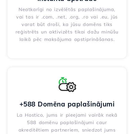
Neatkarīgi no izvēlētās paplašinājuma,
vai tas ir .com, .net, .org, .ro vai .eu, jūs
varat būt droši, ka jūsu domēns tiks
reģistrēts un aktivizēts tikai dažu minūšu
laikā pēc maksājuma apstiprināšanas.
+588 Domēna paplašinājumi
La Hostico, jums ir pieejami vairāk nekā
588 domēnu paplašinājumi caur
akreditētiem partneriem, sniedzot jums