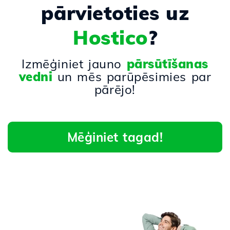
pārvietoties uz
Hostico
?
Izmēģiniet jauno
pārsūtīšanas
vedni
un mēs parūpēsimies par
pārējo!
Mēģiniet tagad!