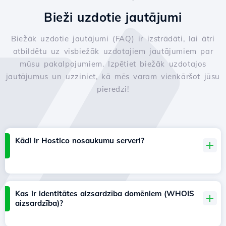
Bieži uzdotie jautājumi
Biežāk uzdotie jautājumi (FAQ) ir izstrādāti, lai ātri
atbildētu uz visbiežāk uzdotajiem jautājumiem par
mūsu pakalpojumiem. Izpētiet biežāk uzdotajos
jautājumus un uzziniet, kā mēs varam vienkāršot jūsu
pieredzi!
Kādi ir Hostico nosaukumu serveri?
Kas ir identitātes aizsardzība domēniem (WHOIS
aizsardzība)?