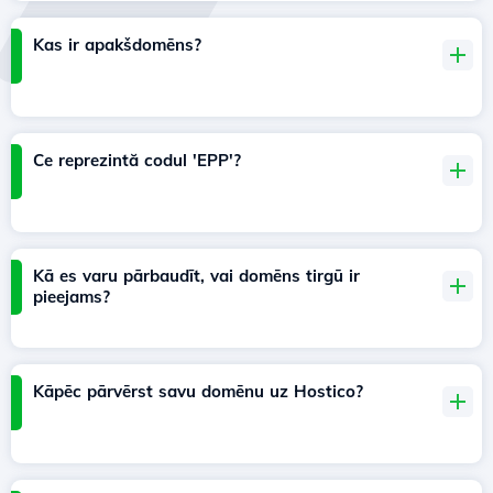
Kas ir apakšdomēns?
Ce reprezintă codul 'EPP'?
Kā es varu pārbaudīt, vai domēns tirgū ir
pieejams?
Kāpēc pārvērst savu domēnu uz Hostico?