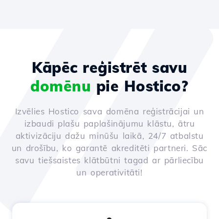
Kāpēc reģistrēt savu
domēnu
pie Hostico?
Izvēlies Hostico sava domēna reģistrācijai un
izbaudi plašu paplašinājumu klāstu, ātru
aktivizāciju dažu minūšu laikā, 24/7 atbalstu
un drošību, ko garantē akreditēti partneri. Sāc
savu tiešsaistes klātbūtni tagad ar pārliecību
un operativitāti!