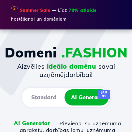
🌞
Summer Sale
— Līdz
70% atlaide
hostēšanai un domēniem
Domeni
.FASHION
Aizvēlies
ideālo domēnu
savai
uzņēmējdarbībai!
JAU
Standard
AI Generator
NS
AI Generator
— Pievieno īsu uzņēmuma
aprakstu, darbības jomu, uzņēmuma