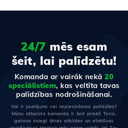
24/7
mēs esam
šeit, lai palīdzētu!
Komanda ar vairāk nekā
20
speciālistiem
, kas veltīta tavas
palīdzības nodrošināšanai.
Vai ir jautājumi vai nepieciešama palīdzība?
Mūsu atbalsta komanda ir šeit priekš Tevis,
gatava sniegt ātras atbildes un efektīvas
risinājumus! Hostico mēs esam veltīti, lai Tev