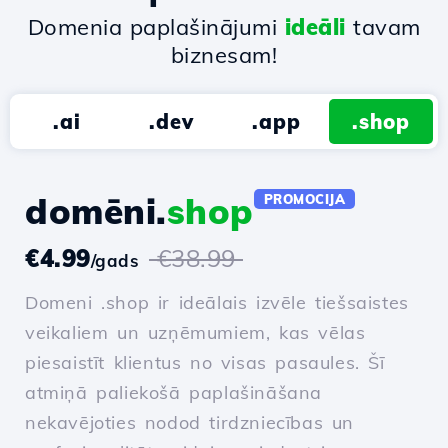
Domenia paplašinājumi
ideāli
tavam
biznesam!
.ai
.dev
.app
.shop
domēni.
shop
PROMOCIJA
€4.99
€38.99
/gads
Domeni .shop ir ideālais izvēle tiešsaistes
veikaliem un uzņēmumiem, kas vēlas
piesaistīt klientus no visas pasaules. Šī
atmiņā paliekošā paplašināšana
nekavējoties nodod tirdzniecības un