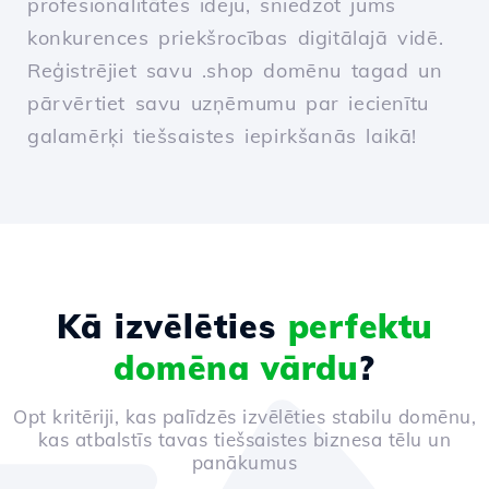
profesionalitātes ideju, sniedzot jums
konkurences priekšrocības digitālajā vidē.
Reģistrējiet savu .shop domēnu tagad un
pārvērtiet savu uzņēmumu par iecienītu
galamērķi tiešsaistes iepirkšanās laikā!
Kā izvēlēties
perfektu
domēna vārdu
?
Opt kritēriji, kas palīdzēs izvēlēties stabilu domēnu,
kas atbalstīs tavas tiešsaistes biznesa tēlu un
panākumus