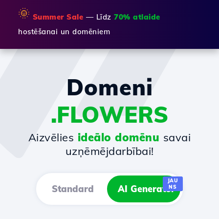
🌞
Summer Sale
— Līdz
70% atlaide
hostēšanai un domēniem
Domeni
.FLOWERS
Aizvēlies
ideālo domēnu
savai
uzņēmējdarbībai!
JAU
Standard
AI Generator
NS