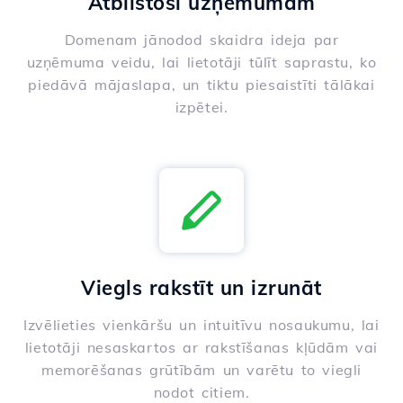
Atbilstoši uzņēmumam
Domenam jānodod skaidra ideja par
uzņēmuma veidu, lai lietotāji tūlīt saprastu, ko
piedāvā mājaslapa, un tiktu piesaistīti tālākai
izpētei.
Viegls rakstīt un izrunāt
Izvēlieties vienkāršu un intuitīvu nosaukumu, lai
lietotāji nesaskartos ar rakstīšanas kļūdām vai
memorēšanas grūtībām un varētu to viegli
nodot citiem.