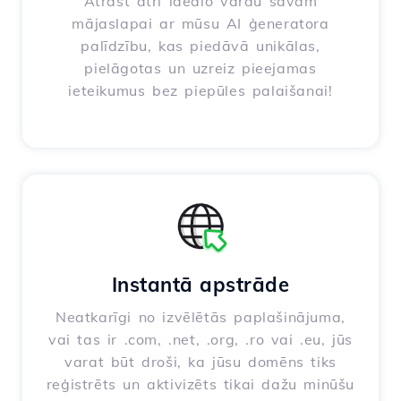
Atrast ātri ideālo vārdu savam
mājaslapai ar mūsu AI ģeneratora
palīdzību, kas piedāvā unikālas,
pielāgotas un uzreiz pieejamas
ieteikumus bez piepūles palaišanai!
Instantā apstrāde
Neatkarīgi no izvēlētās paplašinājuma,
vai tas ir .com, .net, .org, .ro vai .eu, jūs
varat būt droši, ka jūsu domēns tiks
reģistrēts un aktivizēts tikai dažu minūšu