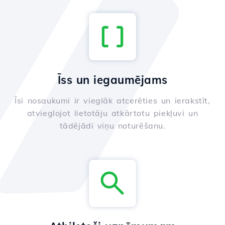
Īss un iegaumējams
Īsi nosaukumi ir vieglāk atcerēties un ierakstīt,
atvieglojot lietotāju atkārtotu piekļuvi un
tādējādi viņu noturēšanu.