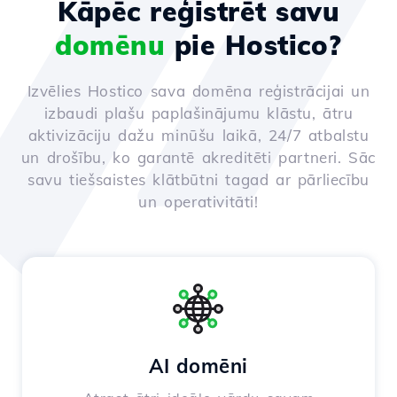
Kāpēc reģistrēt savu
domēnu
pie Hostico?
Izvēlies Hostico sava domēna reģistrācijai un
izbaudi plašu paplašinājumu klāstu, ātru
aktivizāciju dažu minūšu laikā, 24/7 atbalstu
un drošību, ko garantē akreditēti partneri. Sāc
savu tiešsaistes klātbūtni tagad ar pārliecību
un operativitāti!
AI domēni