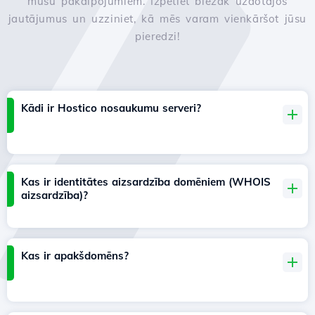
mūsu pakalpojumiem. Izpētiet biežāk uzdotajos
jautājumus un uzziniet, kā mēs varam vienkāršot jūsu
pieredzi!
Kādi ir Hostico nosaukumu serveri?
Kas ir identitātes aizsardzība domēniem (WHOIS
aizsardzība)?
Kas ir apakšdomēns?