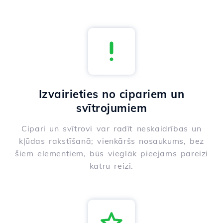
Izvairieties no cipariem un
svītrojumiem
Cipari un svītrovi var radīt neskaidrības un
kļūdas rakstīšanā; vienkāršs nosaukums, bez
šiem elementiem, būs vieglāk pieejams pareizi
katru reizi.