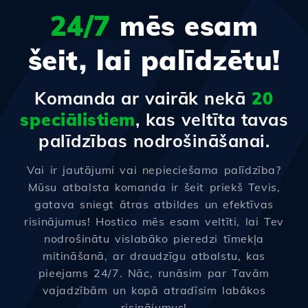
24/7
mēs esam
šeit, lai palīdzētu!
Komanda ar vairāk nekā
20
speciālistiem
, kas veltīta tavas
palīdzības nodrošināšanai.
Vai ir jautājumi vai nepieciešama palīdzība?
Mūsu atbalsta komanda ir šeit priekš Tevis,
gatava sniegt ātras atbildes un efektīvas
risinājumus! Hostico mēs esam veltīti, lai Tev
nodrošinātu vislabāko pieredzi tīmekļa
mitināšanā, ar draudzīgu atbalstu, kas
pieejams 24/7. Nāc, runāsim par Tavām
vajadzībām un kopā atradīsim labākos
risinājumus!