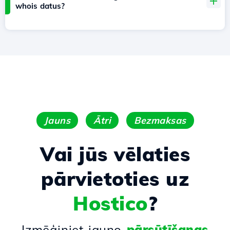
whois datus?
Jauns
Ātri
Bezmaksas
Vai jūs vēlaties
pārvietoties uz
Hostico
?
Izmēģiniet jauno
pārsūtīšanas