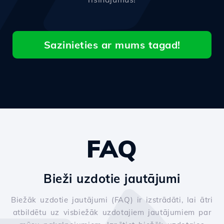
Sazinieties ar mums tagad!
FAQ
Bieži uzdotie jautājumi
Biežāk uzdotie jautājumi (FAQ) ir izstrādāti, lai ātri
atbildētu uz visbiežāk uzdotajiem jautājumiem par