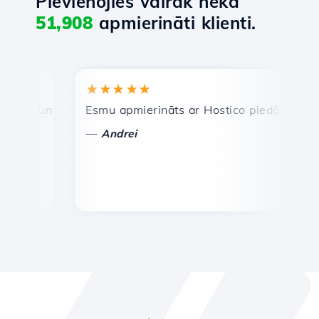
Pievienojies vairāk nekā
51,908
apmierināti klienti.
★★★★★
★★
a un efektīva tehniskā atbalsta dienests.
Esmu apmierināts ar Hostico piedāvātajiem pak
Apsv
—
—
Andrei
Va