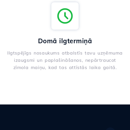
Domā ilgtermiņā
Ilgtspējīgs nosaukums atbalstīs tavu uzņēmuma
izaugsmi un paplašināšanos, nepārtraucot
zīmola maiņu, kad tas attīstās laika gaitā.