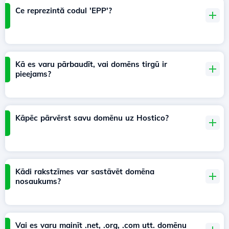
Ce reprezintă codul 'EPP'?
Kā es varu pārbaudīt, vai domēns tirgū ir
pieejams?
Kāpēc pārvērst savu domēnu uz Hostico?
Kādi rakstzīmes var sastāvēt domēna
nosaukums?
Vai es varu mainīt .net, .org, .com utt. domēnu