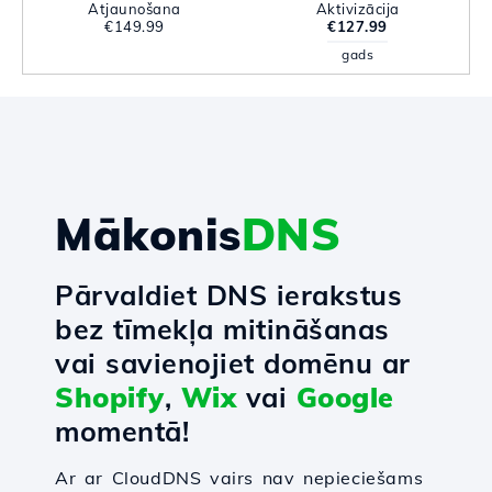
Atjaunošana
Aktivizācija
€149.99
€127.99
gads
Mākonis
DNS
Pārvaldiet DNS ierakstus
bez tīmekļa mitināšanas
vai savienojiet domēnu ar
Shopify
,
Wix
vai
Google
momentā!
Ar ar CloudDNS vairs nav nepieciešams