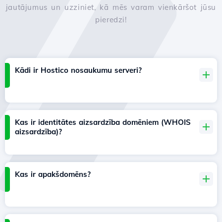
jautājumus un uzziniet, kā mēs varam vienkāršot jūsu
pieredzi!
Kādi ir Hostico nosaukumu serveri?
Kas ir identitātes aizsardzība domēniem (WHOIS
aizsardzība)?
Kas ir apakšdomēns?