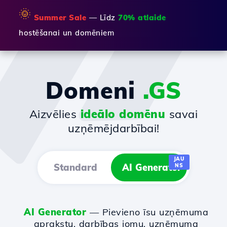
🌞
Summer Sale
— Līdz
70% atlaide
hostēšanai un domēniem
Domeni
.GS
Aizvēlies
ideālo domēnu
savai
uzņēmējdarbībai!
JAU
Standard
AI Generator
NS
AI Generator
— Pievieno īsu uzņēmuma
aprakstu, darbības jomu, uzņēmuma