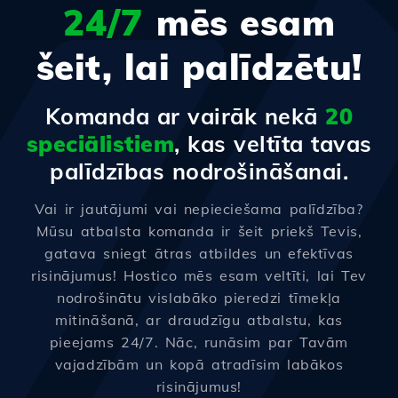
24/7
mēs esam
šeit, lai palīdzētu!
Komanda ar vairāk nekā
20
speciālistiem
, kas veltīta tavas
palīdzības nodrošināšanai.
Vai ir jautājumi vai nepieciešama palīdzība?
Mūsu atbalsta komanda ir šeit priekš Tevis,
gatava sniegt ātras atbildes un efektīvas
risinājumus! Hostico mēs esam veltīti, lai Tev
nodrošinātu vislabāko pieredzi tīmekļa
mitināšanā, ar draudzīgu atbalstu, kas
pieejams 24/7. Nāc, runāsim par Tavām
vajadzībām un kopā atradīsim labākos
risinājumus!