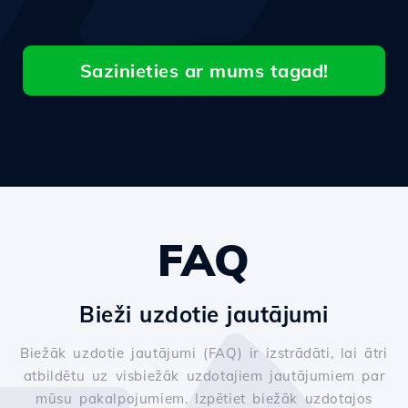
Sazinieties ar mums tagad!
FAQ
Bieži uzdotie jautājumi
Biežāk uzdotie jautājumi (FAQ) ir izstrādāti, lai ātri
atbildētu uz visbiežāk uzdotajiem jautājumiem par
mūsu pakalpojumiem. Izpētiet biežāk uzdotajos