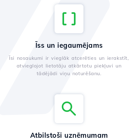
Īss un iegaumējams
Īsi nosaukumi ir vieglāk atcerēties un ierakstīt,
atvieglojot lietotāju atkārtotu piekļuvi un
tādējādi viņu noturēšanu.
Atbilstoši uzņēmumam