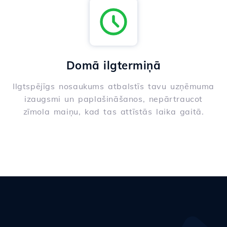
Domā ilgtermiņā
Ilgtspējīgs nosaukums atbalstīs tavu uzņēmuma
izaugsmi un paplašināšanos, nepārtraucot
zīmola maiņu, kad tas attīstās laika gaitā.