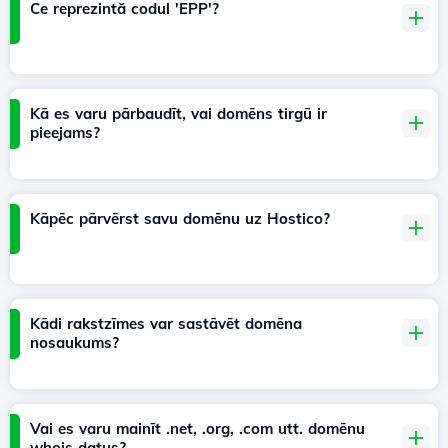
Ce reprezintă codul 'EPP'?
Kā es varu pārbaudīt, vai domēns tirgū ir
pieejams?
Kāpēc pārvērst savu domēnu uz Hostico?
Kādi rakstzīmes var sastāvēt domēna
nosaukums?
Vai es varu mainīt .net, .org, .com utt. domēnu
whois datus?