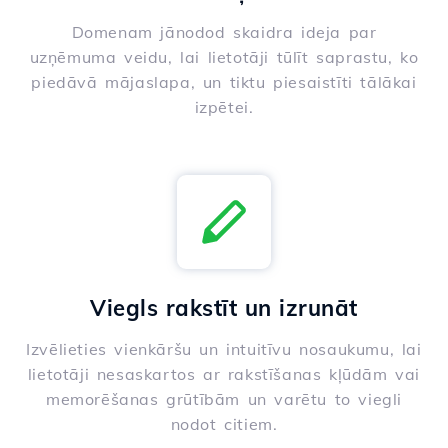
Domenam jānodod skaidra ideja par
uzņēmuma veidu, lai lietotāji tūlīt saprastu, ko
piedāvā mājaslapa, un tiktu piesaistīti tālākai
izpētei.
Viegls rakstīt un izrunāt
Izvēlieties vienkāršu un intuitīvu nosaukumu, lai
lietotāji nesaskartos ar rakstīšanas kļūdām vai
memorēšanas grūtībām un varētu to viegli
nodot citiem.