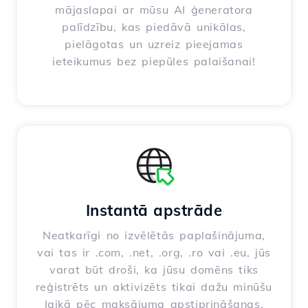
mājaslapai ar mūsu AI ģeneratora
palīdzību, kas piedāvā unikālas,
pielāgotas un uzreiz pieejamas
ieteikumus bez piepūles palaišanai!
Instantā apstrāde
Neatkarīgi no izvēlētās paplašinājuma,
vai tas ir .com, .net, .org, .ro vai .eu, jūs
varat būt droši, ka jūsu domēns tiks
reģistrēts un aktivizēts tikai dažu minūšu
laikā pēc maksājuma apstiprināšanas.