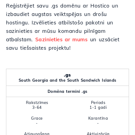
Reģistrējiet savu .gs domēnu ar Hostico un
izbaudiet augstas veiktspējas un drošu
hostingu. Izvēlieties atbilstošo pakotni un
sazinieties ar mūsu komandu pilnīgam
atbalstam.
Sazinieties ar mums
un uzsāciet
savu tiešsaistes projektu!
.gs
South Georgia and the South Sandwich Islands
Domēna termini .gs
Rakstzīmes
Periods
3-64
1-1 gadi
Grace
Karantīna
-
-
Atjaunošana
Aktivizācija