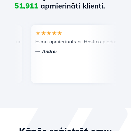
51,911
apmierināti klienti.
★★★★★
★
a un efektīva tehniskā atbalsta dienests.
Esmu apmierināts ar Hostico piedāvātajiem pa
Apsv
—
—
Andrei
V