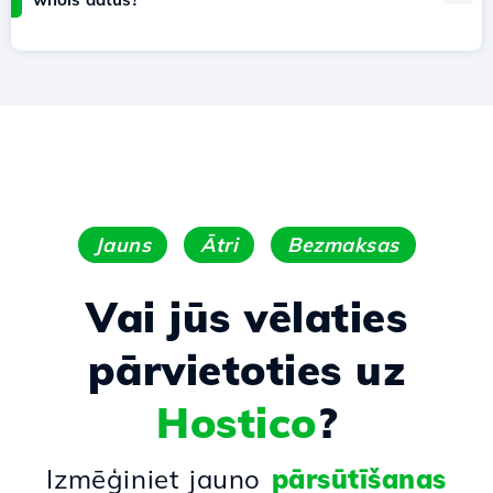
Jauns
Ātri
Bezmaksas
Vai jūs vēlaties
pārvietoties uz
Hostico
?
Izmēģiniet jauno
pārsūtīšanas