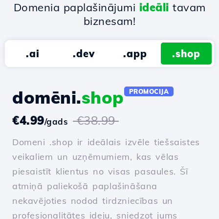
Domenia paplašinājumi
ideāli
tavam
biznesam!
.ai
.dev
.app
.shop
domēni.
shop
PROMOCIJA
€4.99
€38.99
/gads
Domeni .shop ir ideālais izvēle tiešsaistes
veikaliem un uzņēmumiem, kas vēlas
piesaistīt klientus no visas pasaules. Šī
atmiņā paliekošā paplašināšana
nekavējoties nodod tirdzniecības un
profesionalitātes ideju, sniedzot jums