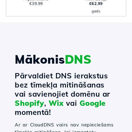
€39.99
€62.99
gads
Mākonis
DNS
Pārvaldiet DNS ierakstus
bez tīmekļa mitināšanas
vai savienojiet domēnu ar
Shopify
,
Wix
vai
Google
momentā!
Ar ar CloudDNS vairs nav nepieciešams