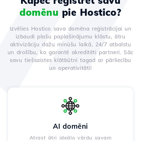
Kāpēc reģistrēt savu
domēnu
pie Hostico?
Izvēlies Hostico sava domēna reģistrācijai un
izbaudi plašu paplašinājumu klāstu, ātru
aktivizāciju dažu minūšu laikā, 24/7 atbalstu
un drošību, ko garantē akreditēti partneri. Sāc
savu tiešsaistes klātbūtni tagad ar pārliecību
un operativitāti!
AI domēni
Atrast ātri ideālo vārdu savam