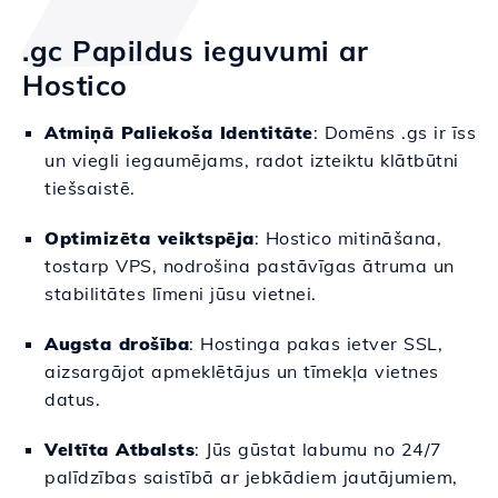
.gc Papildus ieguvumi ar
Hostico
Atmiņā Paliekoša Identitāte
: Domēns .gs ir īss
un viegli iegaumējams, radot izteiktu klātbūtni
tiešsaistē.
Optimizēta veiktspēja
: Hostico mitināšana,
tostarp VPS, nodrošina pastāvīgas ātruma un
stabilitātes līmeni jūsu vietnei.
Augsta drošība
: Hostinga pakas ietver SSL,
aizsargājot apmeklētājus un tīmekļa vietnes
datus.
Veltīta Atbalsts
: Jūs gūstat labumu no 24/7
palīdzības saistībā ar jebkādiem jautājumiem,