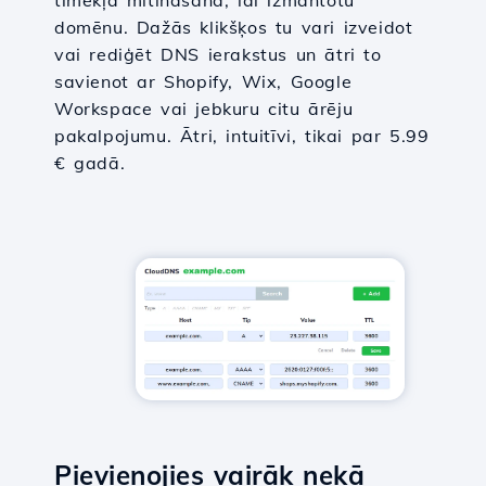
tīmekļa mitināšana, lai izmantotu
domēnu. Dažās klikšķos tu vari izveidot
vai rediģēt DNS ierakstus un ātri to
savienot ar Shopify, Wix, Google
Workspace vai jebkuru citu ārēju
pakalpojumu. Ātri, intuitīvi, tikai par 5.99
€ gadā.
Pievienojies vairāk nekā