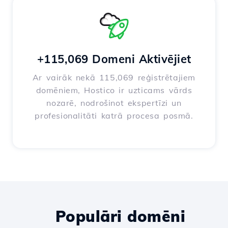
+115,069 Domeni Aktivējiet
Ar vairāk nekā 115,069 reģistrētajiem
domēniem, Hostico ir uzticams vārds
nozarē, nodrošinot ekspertīzi un
profesionalitāti katrā procesa posmā.
Populāri domēni