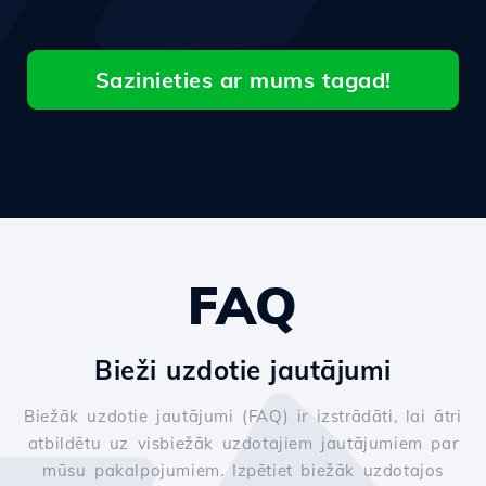
Sazinieties ar mums tagad!
FAQ
Bieži uzdotie jautājumi
Biežāk uzdotie jautājumi (FAQ) ir izstrādāti, lai ātri
atbildētu uz visbiežāk uzdotajiem jautājumiem par
mūsu pakalpojumiem. Izpētiet biežāk uzdotajos