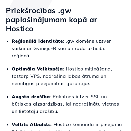
Priekšrocības .gw
paplašinājumam kopā ar
Hostico
Reģionālā identitāte
: .gw domēns uzsver
saikni ar Gvineju-Bisau un rada uzticību
reģionā.
Optimāla Veiktspēja
: Hostico mitināšana,
tostarp VPS, nodrošina labas ātruma un
nemitīgas pieejamības garantijas.
Augsta drošība
: Pakotnes ietver SSL un
būtiskas aizsardzības, lai nodrošinātu vietnes
un lietotāju drošību.
Veltīts Atbalsts
: Hostico komanda ir pieejama