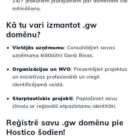
24/7 jebkuriem jautājumiem par domēniem vai
mitināšanu.
Kā tu vari izmantot .gw
domēnu?
Vietējās uzņēmumu
: Consolidējiet savas
uzņēmuma klātbūtni Ganā Bisas.
Organizācijas un NVO
: Prezentējiet projektus
un iniciatīvas profesionālā un viegli
identificējamā veidā.
Starptautiskie projekti
: Paplašiniet savu
zīmolu ar reģionāli atpazīstamu identitāti.
Reģistrē savu .gw domēnu pie
Hostico šodien!