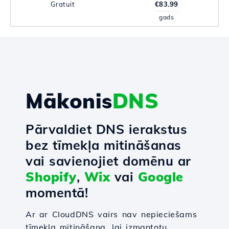
Gratuit
€83.99
gads
Mākonis
DNS
Pārvaldiet DNS ierakstus
bez tīmekļa mitināšanas
vai savienojiet domēnu ar
Shopify
,
Wix
vai
Google
momentā!
Ar ar CloudDNS vairs nav nepieciešams
tīmekļa mitināšana, lai izmantotu