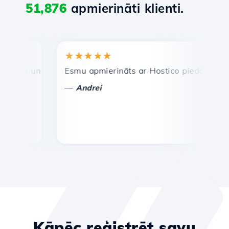
51,876
apmierināti klienti.
★★★★★
★
ra un efektīva tehniskā atbalsta dienests.
Esmu apmierināts ar Hostico piedāvātajiem pa
Aps
—
—
Andrei
V
Kāpēc reģistrēt savu