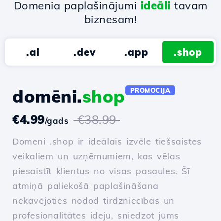
Domenia paplašinājumi
ideāli
tavam
biznesam!
.ai
.dev
.app
.shop
domēni.
shop
PROMOCIJA
€4.99
€38.99
/gads
Domeni .shop ir ideālais izvēle tiešsaistes
veikaliem un uzņēmumiem, kas vēlas
piesaistīt klientus no visas pasaules. Šī
atmiņā paliekošā paplašināšana
nekavējoties nodod tirdzniecības un
profesionalitātes ideju, sniedzot jums