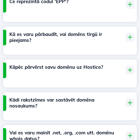
Ce reprezintă codul 'EPP'?
Kā es varu pārbaudīt, vai domēns tirgū ir
pieejams?
Kāpēc pārvērst savu domēnu uz Hostico?
Kādi rakstzīmes var sastāvēt domēna
nosaukums?
Vai es varu mainīt .net, .org, .com utt. domēnu
whois datus?