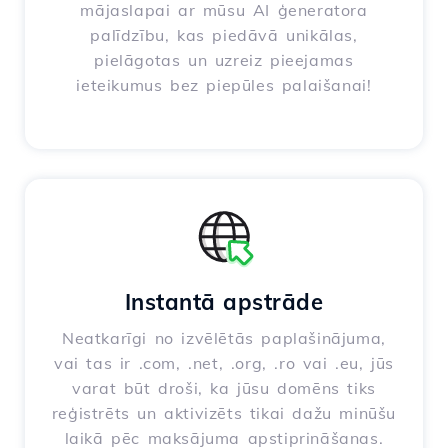
mājaslapai ar mūsu AI ģeneratora
palīdzību, kas piedāvā unikālas,
pielāgotas un uzreiz pieejamas
ieteikumus bez piepūles palaišanai!
Instantā apstrāde
Neatkarīgi no izvēlētās paplašinājuma,
vai tas ir .com, .net, .org, .ro vai .eu, jūs
varat būt droši, ka jūsu domēns tiks
reģistrēts un aktivizēts tikai dažu minūšu
laikā pēc maksājuma apstiprināšanas.