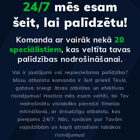
24/7
mēs esam
šeit, lai palīdzētu!
Komanda ar vairāk nekā
20
speciālistiem
, kas veltīta tavas
palīdzības nodrošināšanai.
Vai ir jautājumi vai nepieciešama palīdzība?
Mūsu atbalsta komanda ir šeit priekš Tevis,
gatava sniegt ātras atbildes un efektīvas
risinājumus! Hostico mēs esam veltīti, lai Tev
nodrošinātu vislabāko pieredzi tīmekļa
mitināšanā, ar draudzīgu atbalstu, kas
pieejams 24/7. Nāc, runāsim par Tavām
vajadzībām un kopā atradīsim labākos
risinājumus!