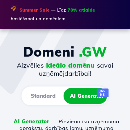
🌞
Summer Sale
— Līdz
70% atlaide
hostēšanai un domēniem
Domeni
.GW
Aizvēlies
ideālo domēnu
savai
uzņēmējdarbībai!
JAU
Standard
AI Generator
NS
AI Generator
— Pievieno īsu uzņēmuma
aprakstu, darbības jomu, uzņēmuma