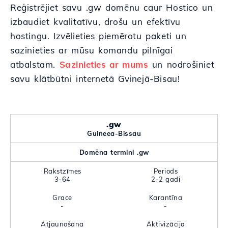
Reģistrējiet savu .gw domēnu caur Hostico un
izbaudiet kvalitatīvu, drošu un efektīvu
hostingu. Izvēlieties piemērotu paketi un
sazinieties ar mūsu komandu pilnīgai
atbalstam.
Sazinieties ar mums
un nodrošiniet
savu klātbūtni internetā Gvinejā-Bisau!
.gw
Guineea-Bissau
Domēna termini .gw
Rakstzīmes
Periods
3-64
2-2 gadi
Grace
Karantīna
-
-
Atjaunošana
Aktivizācija