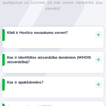
jautājumus un uzziniet, kā mēs varam vienkāršot jūsu
pieredzi!
Kādi ir Hostico nosaukumu serveri?
Kas ir identitātes aizsardzība domēniem (WHOIS
aizsardzība)?
Kas ir apakšdomēns?