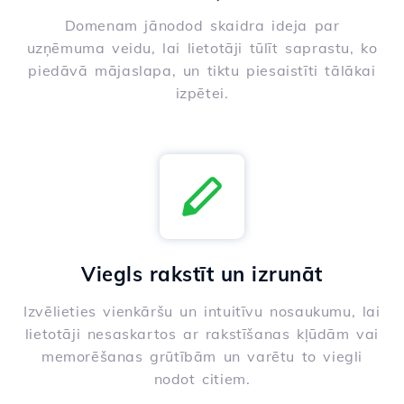
Domenam jānodod skaidra ideja par
uzņēmuma veidu, lai lietotāji tūlīt saprastu, ko
piedāvā mājaslapa, un tiktu piesaistīti tālākai
izpētei.
Viegls rakstīt un izrunāt
Izvēlieties vienkāršu un intuitīvu nosaukumu, lai
lietotāji nesaskartos ar rakstīšanas kļūdām vai
memorēšanas grūtībām un varētu to viegli
nodot citiem.