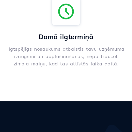
Domā ilgtermiņā
Ilgtspējīgs nosaukums atbalstīs tavu uzņēmuma
izaugsmi un paplašināšanos, nepārtraucot
zīmola maiņu, kad tas attīstās laika gaitā.