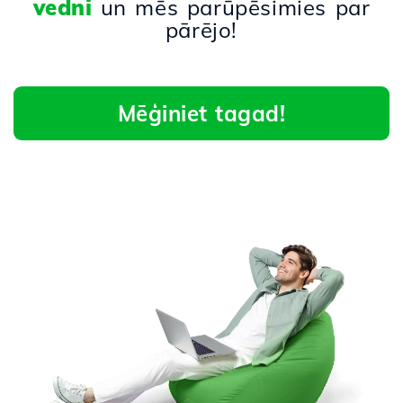
vedni
un mēs parūpēsimies par
pārējo!
Mēģiniet tagad!