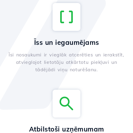
Īss un iegaumējams
Īsi nosaukumi ir vieglāk atcerēties un ierakstīt,
atvieglojot lietotāju atkārtotu piekļuvi un
tādējādi viņu noturēšanu.
Atbilstoši uzņēmumam