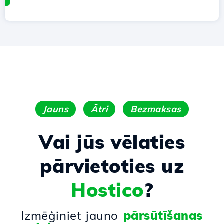
Jauns
Ātri
Bezmaksas
Vai jūs vēlaties
pārvietoties uz
Hostico
?
Izmēģiniet jauno
pārsūtīšanas