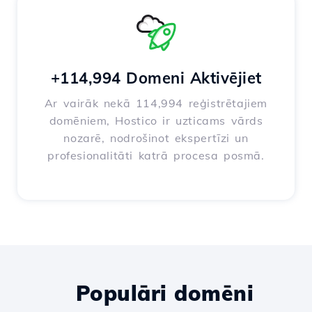
+114,994 Domeni Aktivējiet
Ar vairāk nekā 114,994 reģistrētajiem
domēniem, Hostico ir uzticams vārds
nozarē, nodrošinot ekspertīzi un
profesionalitāti katrā procesa posmā.
Populāri domēni