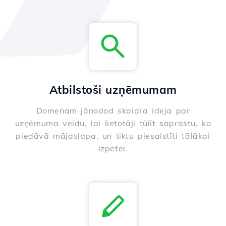
Atbilstoši uzņēmumam
Domenam jānodod skaidra ideja par
uzņēmuma veidu, lai lietotāji tūlīt saprastu, ko
piedāvā mājaslapa, un tiktu piesaistīti tālākai
izpētei.