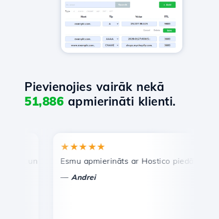
Pievienojies vairāk nekā
51,886
apmierināti klienti.
★★★★★
★★
a un efektīva tehniskā atbalsta dienests.
Esmu apmierināts ar Hostico piedāvātajiem pak
Apsv
—
—
Andrei
Va