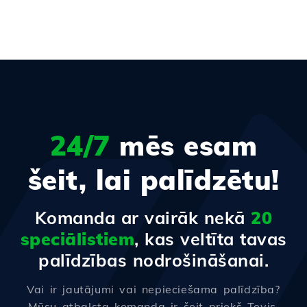
24/7
mēs esam
šeit, lai palīdzētu!
Komanda ar vairāk nekā
20
speciālistiem
, kas veltīta tavas
palīdzības nodrošināšanai.
Vai ir jautājumi vai nepieciešama palīdzība?
Mūsu atbalsta komanda ir šeit priekš Tevis,