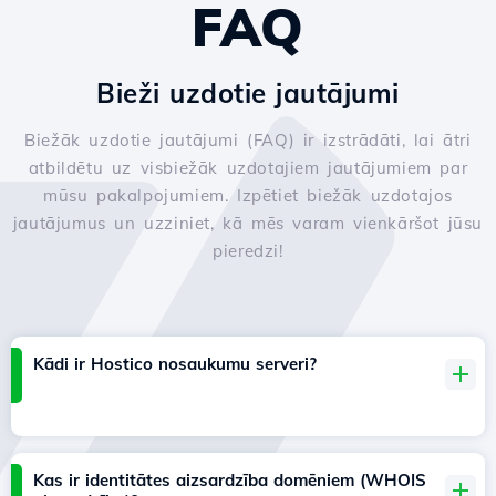
FAQ
Bieži uzdotie jautājumi
Biežāk uzdotie jautājumi (FAQ) ir izstrādāti, lai ātri
atbildētu uz visbiežāk uzdotajiem jautājumiem par
mūsu pakalpojumiem. Izpētiet biežāk uzdotajos
jautājumus un uzziniet, kā mēs varam vienkāršot jūsu
pieredzi!
Kādi ir Hostico nosaukumu serveri?
Kas ir identitātes aizsardzība domēniem (WHOIS