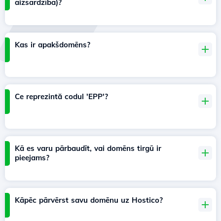
aizsardzība)?
Kas ir apakšdomēns?
Ce reprezintă codul 'EPP'?
Kā es varu pārbaudīt, vai domēns tirgū ir
pieejams?
Kāpēc pārvērst savu domēnu uz Hostico?