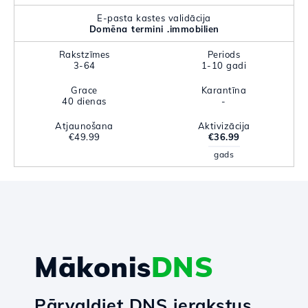
E-pasta kastes validācija
Domēna termini .immobilien
Rakstzīmes
Periods
3-64
1-10 gadi
Grace
Karantīna
40 dienas
-
Atjaunošana
Aktivizācija
€49.99
€36.99
gads
Mākonis
DNS
Pārvaldiet DNS ierakstus