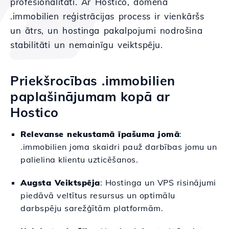
profesionalitāti. Ar Hostico, domēna
.immobilien reģistrācijas process ir vienkāršs
un ātrs, un hostinga pakalpojumi nodrošina
stabilitāti un nemainīgu veiktspēju.
Priekšrocības .immobilien
paplašinājumam kopā ar
Hostico
Relevanse nekustamā īpašuma jomā
:
.immobilien joma skaidri pauž darbības jomu un
palielina klientu uzticēšanos.
Augsta Veiktspēja
: Hostinga un VPS risinājumi
piedāvā veltītus resursus un optimālu
darbspēju sarežģītām platformām.