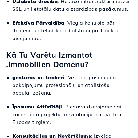
Uzlabota drošība
: Hostico infrastruktūra ietver
SSL un lietotāju datu aizsardzības pasākumus.
Efektīva Pārvaldība
: Viegla kontrole pār
domēnu un tehniskā atbalsta nepārtraukta
pieejamība.
Kā Tu Varētu Izmantot
.immobilien Domēnu?
ģentūras un brokeri
: Veicina īpašumu un
pakalpojumu profesionālu un atbilstošu
popularizēšanu.
Īpašumu Attīstītāji
: Piedāvā dzīvojamo vai
komerciālo projektu prezentāciju, kas veltīta
Eiropas tirgiem.
Konsultācijas un Novērtējums
: Izveido