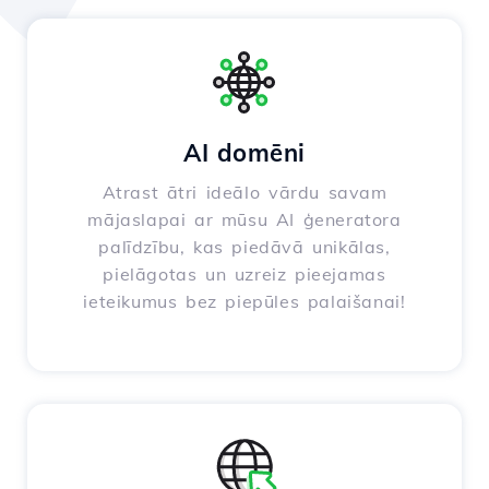
AI domēni
Atrast ātri ideālo vārdu savam
mājaslapai ar mūsu AI ģeneratora
palīdzību, kas piedāvā unikālas,
pielāgotas un uzreiz pieejamas
ieteikumus bez piepūles palaišanai!