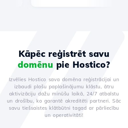
Kāpēc reģistrēt savu
domēnu
pie Hostico?
Izvēlies Hostico sava domēna reģistrācijai un
izbaudi plašu paplašinājumu klāstu, ātru
aktivizāciju dažu minūšu laikā, 24/7 atbalstu
un drošību, ko garantē akreditēti partneri. Sāc
savu tiešsaistes klātbūtni tagad ar pārliecību
un operativitāti!