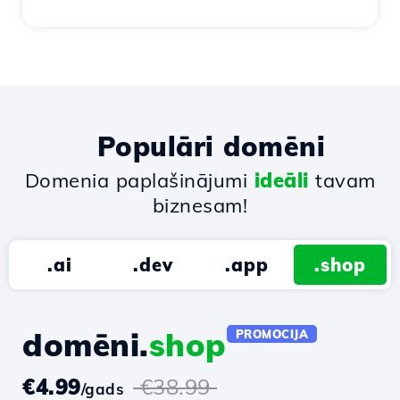
Populāri domēni
Domenia paplašinājumi
ideāli
tavam
biznesam!
.ai
.dev
.app
.shop
domēni.
shop
PROMOCIJA
€4.99
€38.99
/gads