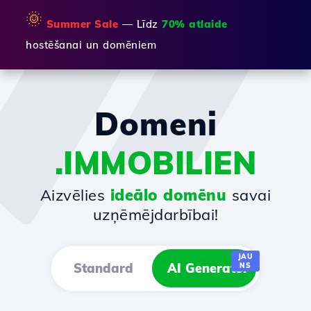
🌞
Summer Sale
— Līdz
70% atlaide
hostēšanai un domēniem
Domeni
.IMMOBILIEN
Aizvēlies
ideālo domēnu
savai
uzņēmējdarbībai!
JAU
Standard
AI Generator
NS