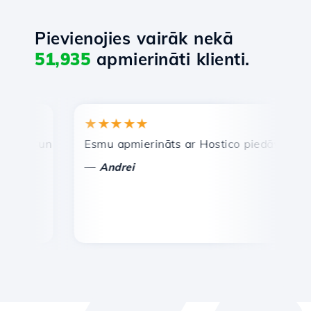
Pievienojies vairāk nekā
51,935
apmierināti klienti.
★★★★★
★
a un efektīva tehniskā atbalsta dienests.
Esmu apmierināts ar Hostico piedāvātajiem pa
Apsv
—
—
Andrei
V