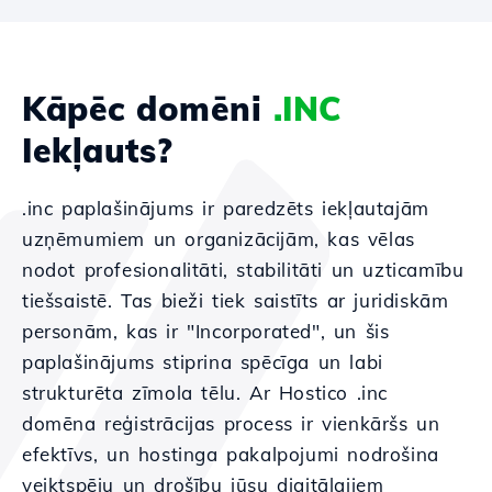
Kāpēc domēni
.INC
Iekļauts?
.inc paplašinājums ir paredzēts iekļautajām
uzņēmumiem un organizācijām, kas vēlas
nodot profesionalitāti, stabilitāti un uzticamību
tiešsaistē. Tas bieži tiek saistīts ar juridiskām
personām, kas ir "Incorporated", un šis
paplašinājums stiprina spēcīga un labi
strukturēta zīmola tēlu. Ar Hostico .inc
domēna reģistrācijas process ir vienkāršs un
efektīvs, un hostinga pakalpojumi nodrošina
veiktspēju un drošību jūsu digitālajiem