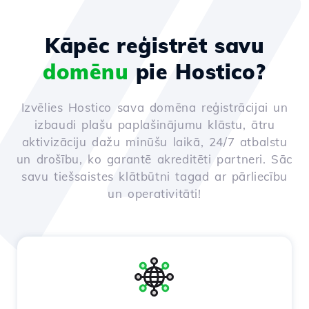
Kāpēc reģistrēt savu
domēnu
pie Hostico?
Izvēlies Hostico sava domēna reģistrācijai un
izbaudi plašu paplašinājumu klāstu, ātru
aktivizāciju dažu minūšu laikā, 24/7 atbalstu
un drošību, ko garantē akreditēti partneri. Sāc
savu tiešsaistes klātbūtni tagad ar pārliecību
un operativitāti!