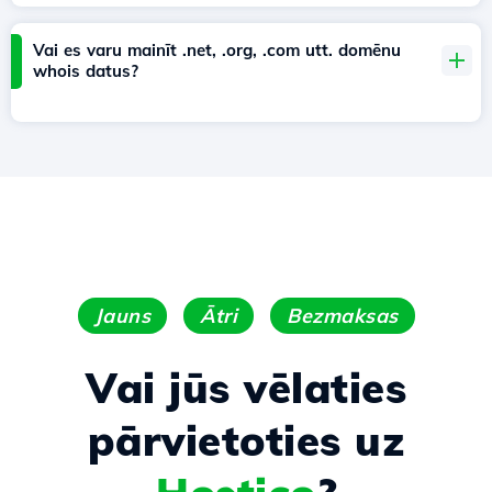
Vai es varu mainīt .net, .org, .com utt. domēnu
whois datus?
Jauns
Ātri
Bezmaksas
Vai jūs vēlaties
pārvietoties uz