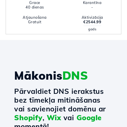
Grace
Karantīna
40 dienas
-
Atjaunošana
Aktivizācija
Gratuit
€2544.99
gads
Mākonis
DNS
Pārvaldiet DNS ierakstus
bez tīmekļa mitināšanas
vai savienojiet domēnu ar
Shopify
,
Wix
vai
Google
momentā!