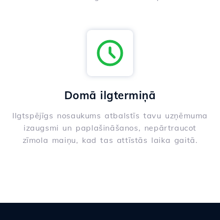
Domā ilgtermiņā
Ilgtspējīgs nosaukums atbalstīs tavu uzņēmuma
izaugsmi un paplašināšanos, nepārtraucot
zīmola maiņu, kad tas attīstās laika gaitā.