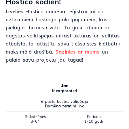
Hostico šodien!
Izvēlies Hostico domēna reģistrācijai un
uzticamiem hostinga pakalpojumiem, kas
pielāgoti biznesa videi. Tu gūsi labumu no
augstas veiktspējas infrastruktūras un veltītas
atbalsta, lai attīstītu savu tiešsaistes klātbūtni
maksimālā drošībā.
Sazinies ar mums
un
palaid savu projektu jau tagad!
.inc
Incorporated
E-pasta kastes validācija
Domēna termini .inc
Rakstzīmes
Periods
3-64
1-10 gadi