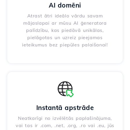
AI domēni
Atrast ātri ideālo vārdu savam
mājaslapai ar mūsu AI ģeneratora
palīdzību, kas piedāvā unikālas,
pielāgotas un uzreiz pieejamas
ieteikumus bez piepūles palaišanai!
Instantā apstrāde
Neatkarīgi no izvēlētās paplašinājuma,
vai tas ir .com, .net, .org, .ro vai .eu, jūs