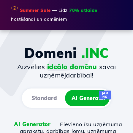
🌞
Summer Sale
— Līdz
70% atlaide
hostēšanai un domēniem
Domeni
.INC
Aizvēlies
ideālo domēnu
savai
uzņēmējdarbībai!
JAU
Standard
AI Generator
NS
AI Generator
— Pievieno īsu uzņēmuma
aprakstu, darbības jomu, uzņēmuma