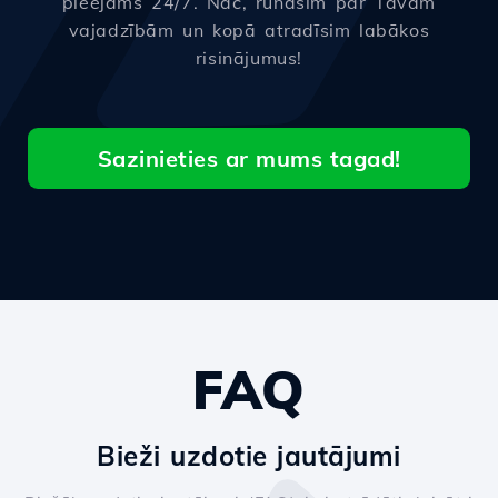
pieejams 24/7. Nāc, runāsim par Tavām
vajadzībām un kopā atradīsim labākos
risinājumus!
Sazinieties ar mums tagad!
FAQ
Bieži uzdotie jautājumi