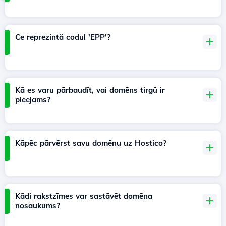
Ce reprezintă codul 'EPP'?
Kā es varu pārbaudīt, vai domēns tirgū ir
pieejams?
Kāpēc pārvērst savu domēnu uz Hostico?
Kādi rakstzīmes var sastāvēt domēna
nosaukums?