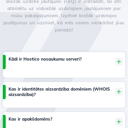
Biežāk uzdotie jautājumi (FAQ) ir izstrādāti, lai ātri
atbildētu uz visbiežāk uzdotajiem jautājumiem par
mūsu pakalpojumiem. Izpētiet biežāk uzdotajos
jautājumus un uzziniet, kā mēs varam vienkāršot jūsu
pieredzi!
Kādi ir Hostico nosaukumu serveri?
Kas ir identitātes aizsardzība domēniem (WHOIS
aizsardzība)?
Kas ir apakšdomēns?