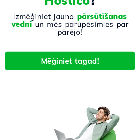
Hostico
?
Izmēģiniet jauno
pārsūtīšanas
vedni
un mēs parūpēsimies par
pārējo!
Mēģiniet tagad!