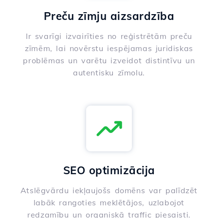
Preču zīmju aizsardzība
Ir svarīgi izvairīties no reģistrētām preču
zīmēm, lai novērstu iespējamas juridiskas
problēmas un varētu izveidot distintīvu un
autentisku zīmolu.
SEO optimizācija
Atslēgvārdu iekļaujošs domēns var palīdzēt
labāk rangoties meklētājos, uzlabojot
redzamību un organiskā traffic piesaisti.