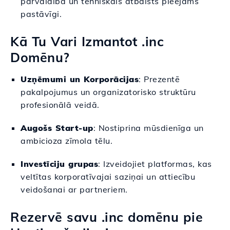
pārvaldība un tehniskais atbalsts pieejams
pastāvīgi.
Kā Tu Vari Izmantot .inc
Domēnu?
Uzņēmumi un Korporācijas
: Prezentē
pakalpojumus un organizatorisko struktūru
profesionālā veidā.
Augošs Start-up
: Nostiprina mūsdienīga un
ambicioza zīmola tēlu.
Investīciju grupas
: Izveidojiet platformas, kas
veltītas korporatīvajai saziņai un attiecību
veidošanai ar partneriem.
Rezervē savu .inc domēnu pie