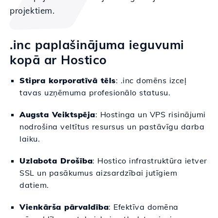
projektiem.
.inc paplašinājuma ieguvumi
kopā ar Hostico
Stipra korporatīvā tēls
: .inc domēns izceļ
tavas uzņēmuma profesionālo statusu.
Augsta Veiktspēja
: Hostinga un VPS risinājumi
nodrošina veltītus resursus un pastāvīgu darba
laiku.
Uzlabota Drošība
: Hostico infrastruktūra ietver
SSL un pasākumus aizsardzībai jutīgiem
datiem.
Vienkārša pārvaldība
: Efektīva domēna