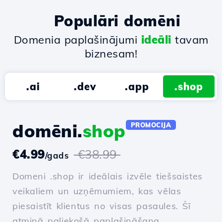
Populāri domēni
Domenia paplašinājumi
ideāli
tavam
biznesam!
.ai
.dev
.app
.shop
domēni.
shop
PROMOCIJA
€4.99
€38.99
/gads
Domeni .shop ir ideālais izvēle tiešsaistes
veikaliem un uzņēmumiem, kas vēlas
piesaistīt klientus no visas pasaules. Šī
atmiņā paliekošā paplašināšana