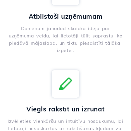
Atbilstoši uzņēmumam
Domenam jānodod skaidra ideja par
uzņēmuma veidu, lai lietotāji tūlīt saprastu, ko
piedāvā mājaslapa, un tiktu piesaistīti tālākai
izpētei.
Viegls rakstīt un izrunāt
Izvēlieties vienkāršu un intuitīvu nosaukumu, lai
lietotāji nesaskartos ar rakstīšanas kļūdām vai