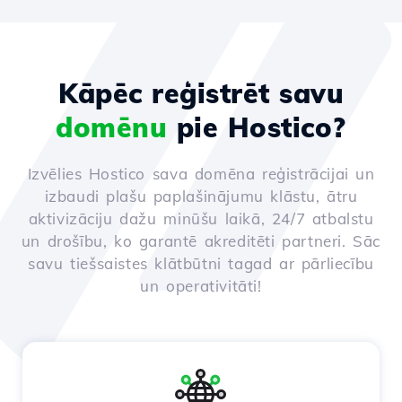
Kāpēc reģistrēt savu
domēnu
pie Hostico?
Izvēlies Hostico sava domēna reģistrācijai un
izbaudi plašu paplašinājumu klāstu, ātru
aktivizāciju dažu minūšu laikā, 24/7 atbalstu
un drošību, ko garantē akreditēti partneri. Sāc
savu tiešsaistes klātbūtni tagad ar pārliecību
un operativitāti!