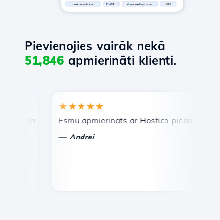
Pievienojies vairāk nekā
51,846
apmierināti klienti.
★★★★★
★★
a un efektīva tehniskā atbalsta dienests.
Esmu apmierināts ar Hostico piedāvātajiem pak
Apsv
—
—
Andrei
Va