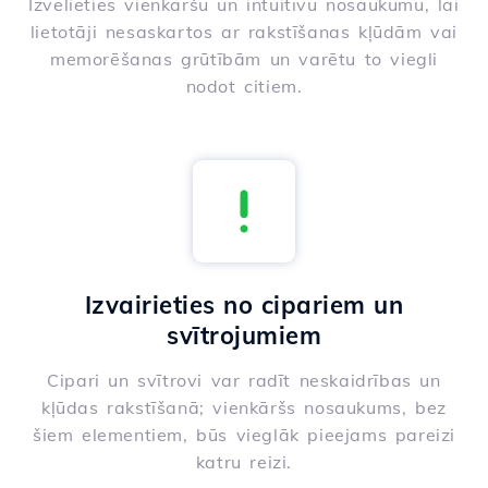
Izvēlieties vienkāršu un intuitīvu nosaukumu, lai
lietotāji nesaskartos ar rakstīšanas kļūdām vai
memorēšanas grūtībām un varētu to viegli
nodot citiem.
Izvairieties no cipariem un
svītrojumiem
Cipari un svītrovi var radīt neskaidrības un
kļūdas rakstīšanā; vienkāršs nosaukums, bez
šiem elementiem, būs vieglāk pieejams pareizi
katru reizi.