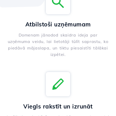
Atbilstoši uzņēmumam
Domenam jānodod skaidra ideja par
uzņēmuma veidu, lai lietotāji tūlīt saprastu, ko
piedāvā mājaslapa, un tiktu piesaistīti tālākai
izpētei.
Viegls rakstīt un izrunāt