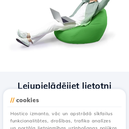
Lejupielādējiet lietotni
Hostico
//
cookies
Hostico izmanto, vāc un apstrādā sīkfailus
funkcionalitātes, drošības, trafika analīzes
un portāla lietojamības uzlabošanas nolūkos.