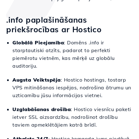
.info paplašināšanas
priekšrocības ar Hostico
Globālā Pieejamība
: Domēns .info ir
starptautiski atzīts, padarot to perfekti
piemērotu vietnēm, kas mērķē uz globālu
auditoriju.
Augsta Veiktspēja
: Hostico hostings, tostarp
VPS mitināšanas iespējas, nodrošina ātrumu un
uzticamību jūsu informācijas vietnei.
Uzglabāšanas drošība
: Hostico viesnīcu paketi
ietver SSL aizsardzību, nodrošinot drošību
taviem apmeklētājiem katrā brīdī.
Atbalsts 24/7
: Hostico komanda jums piedāvā