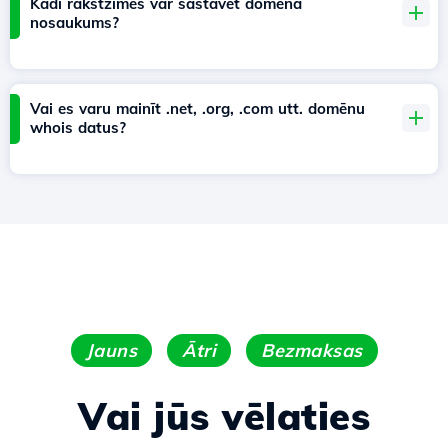
Kādi rakstzīmes var sastāvēt domēna
nosaukums?
Vai es varu mainīt .net, .org, .com utt. domēnu
whois datus?
Jauns
Ātri
Bezmaksas
Vai jūs vēlaties