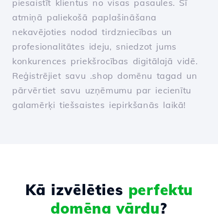
piesaistīt klientus no visas pasaules. Šī
atmiņā paliekošā paplašināšana
nekavējoties nodod tirdzniecības un
profesionalitātes ideju, sniedzot jums
konkurences priekšrocības digitālajā vidē.
Reģistrējiet savu .shop domēnu tagad un
pārvērtiet savu uzņēmumu par iecienītu
galamērķi tiešsaistes iepirkšanās laikā!
Kā izvēlēties
perfektu
domēna vārdu
?