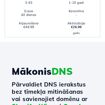
3-63
1-10 gadi
Grace
Karantīna
40 dienas
-
Atjaunošana
Aktivizācija
€49.99
€26.99
gads
Mākonis
DNS
Pārvaldiet DNS ierakstus
bez tīmekļa mitināšanas
vai savienojiet domēnu ar