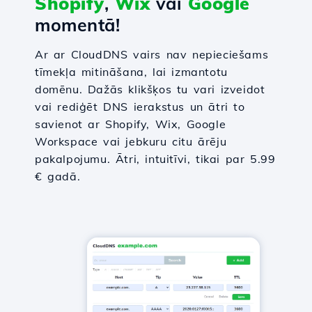
Shopify
,
Wix
vai
Google
momentā!
Ar ar CloudDNS vairs nav nepieciešams
tīmekļa mitināšana, lai izmantotu
domēnu. Dažās klikšķos tu vari izveidot
vai rediģēt DNS ierakstus un ātri to
savienot ar Shopify, Wix, Google
Workspace vai jebkuru citu ārēju
pakalpojumu. Ātri, intuitīvi, tikai par 5.99
€ gadā.