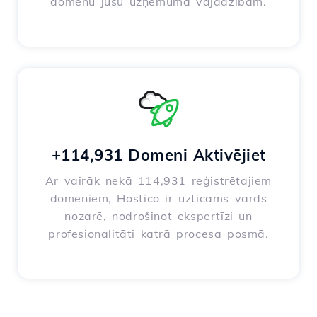
domēnu jūsu uzņēmuma vajadzībām.
+114,931 Domeni Aktivējiet
Ar vairāk nekā 114,931 reģistrētajiem
domēniem, Hostico ir uzticams vārds
nozarē, nodrošinot ekspertīzi un
profesionalitāti katrā procesa posmā.