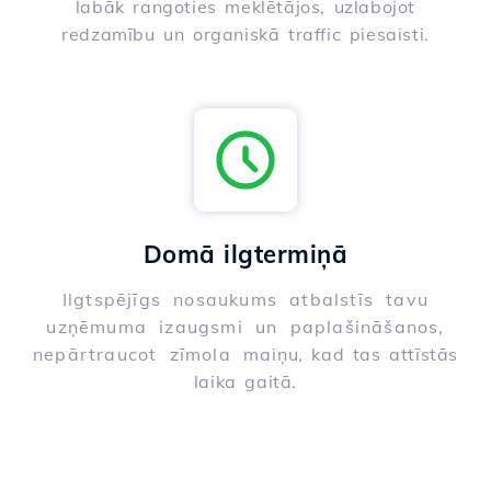
labāk rangoties meklētājos, uzlabojot
redzamību un organiskā traffic piesaisti.
Domā ilgtermiņā
Ilgtspējīgs nosaukums atbalstīs tavu
uzņēmuma izaugsmi un paplašināšanos,
nepārtraucot zīmola maiņu, kad tas attīstās
laika gaitā.