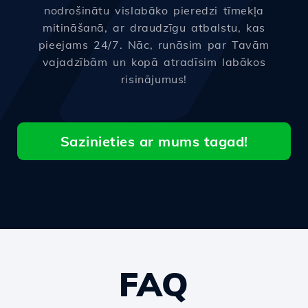
nodrošinātu vislabāko pieredzi tīmekļa
mitināšanā, ar draudzīgu atbalstu, kas
pieejams 24/7. Nāc, runāsim par Tavām
vajadzībām un kopā atradīsim labākos
risinājumus!
Sazinieties ar mums tagad!
FAQ