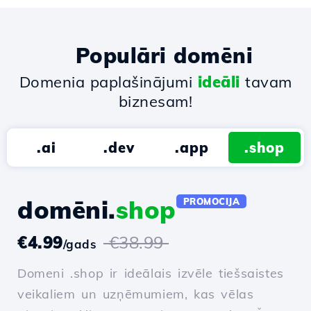
Populāri domēni
Domenia paplašinājumi
ideāli
tavam
biznesam!
.ai
.dev
.app
.shop
domēni.
shop
PROMOCIJA
€4.99
€38.99
/gads
Domeni .shop ir ideālais izvēle tiešsaistes
veikaliem un uzņēmumiem, kas vēlas