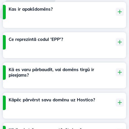
Kas ir apakšdomēns?
Ce reprezintă codul 'EPP'?
Kā es varu pārbaudīt, vai domēns tirgū ir
pieejams?
Kāpēc pārvērst savu domēnu uz Hostico?