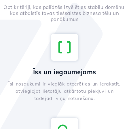
Opt kritēriji, kas palīdzēs izvēlēties stabilu domēnu,
kas atbalstīs tavas tiešsaistes biznesa tēlu un
panākumus
Īss un iegaumējams
Īsi nosaukumi ir vieglāk atcerēties un ierakstīt,
atvieglojot lietotāju atkārtotu piekļuvi un
tādējādi viņu noturēšanu.