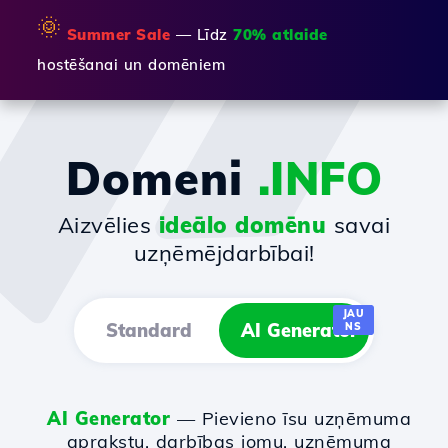
🌞
Summer Sale
— Līdz
70% atlaide
hostēšanai un domēniem
Domeni
.INFO
Aizvēlies
ideālo domēnu
savai
uzņēmējdarbībai!
JAU
Standard
AI Generator
NS
AI Generator
— Pievieno īsu uzņēmuma
aprakstu, darbības jomu, uzņēmuma