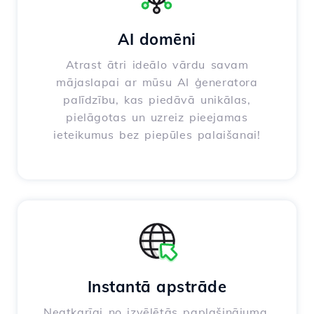
AI domēni
Atrast ātri ideālo vārdu savam
mājaslapai ar mūsu AI ģeneratora
palīdzību, kas piedāvā unikālas,
pielāgotas un uzreiz pieejamas
ieteikumus bez piepūles palaišanai!
Instantā apstrāde
Neatkarīgi no izvēlētās paplašinājuma,