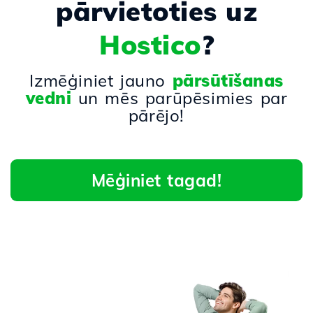
pārvietoties uz
Hostico
?
Izmēģiniet jauno
pārsūtīšanas
vedni
un mēs parūpēsimies par
pārējo!
Mēģiniet tagad!