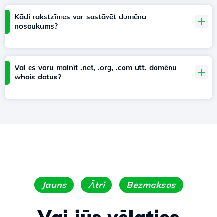
Kādi rakstzīmes var sastāvēt domēna
nosaukums?
Vai es varu mainīt .net, .org, .com utt. domēnu
whois datus?
Jauns
Ātri
Bezmaksas
Vai jūs vēlaties