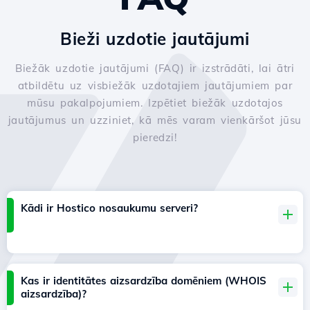
Bieži uzdotie jautājumi
Biežāk uzdotie jautājumi (FAQ) ir izstrādāti, lai ātri
atbildētu uz visbiežāk uzdotajiem jautājumiem par
mūsu pakalpojumiem. Izpētiet biežāk uzdotajos
jautājumus un uzziniet, kā mēs varam vienkāršot jūsu
pieredzi!
Kādi ir Hostico nosaukumu serveri?
Kas ir identitātes aizsardzība domēniem (WHOIS
aizsardzība)?