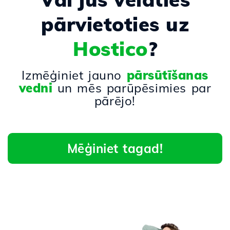
pārvietoties uz
Hostico
?
Izmēģiniet jauno
pārsūtīšanas
vedni
un mēs parūpēsimies par
pārējo!
Mēģiniet tagad!