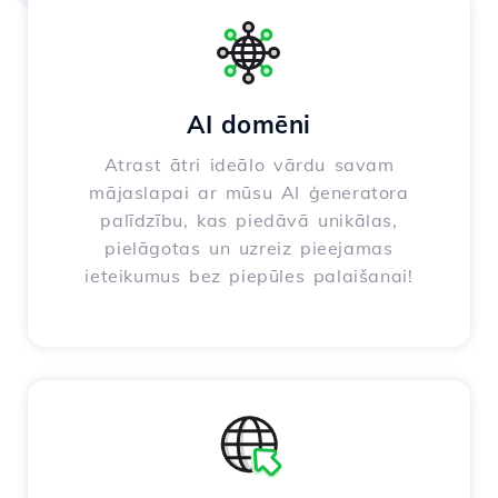
AI domēni
Atrast ātri ideālo vārdu savam
mājaslapai ar mūsu AI ģeneratora
palīdzību, kas piedāvā unikālas,
pielāgotas un uzreiz pieejamas
ieteikumus bez piepūles palaišanai!