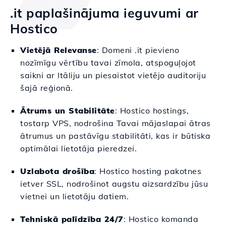
.it paplašinājuma ieguvumi ar
Hostico
Vietējā Relevanse
: Domeni .it pievieno
nozīmīgu vērtību tavai zīmola, atspoguļojot
saikni ar Itāliju un piesaistot vietējo auditoriju
šajā reģionā.
Ātrums un Stabilitāte
: Hostico hostings,
tostarp VPS, nodrošina Tavai mājaslapai ātras
ātrumus un pastāvīgu stabilitāti, kas ir būtiska
optimālai lietotāja pieredzei.
Uzlabota drošība
: Hostico hosting pakotnes
ietver SSL, nodrošinot augstu aizsardzību jūsu
vietnei un lietotāju datiem.
Tehniskā palīdzība 24/7
: Hostico komanda