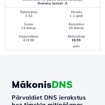
Domēna termini .it
Rakstzīmes
Periods
3-63
1-1 gadi
Grace
Karantīna
14 dienas
29 dienas
Atjaunošana
Aktivizācija
€19.99
€8.99
gads
Mākonis
DNS
Pārvaldiet DNS ierakstus
bez tīmekļa mitināšanas