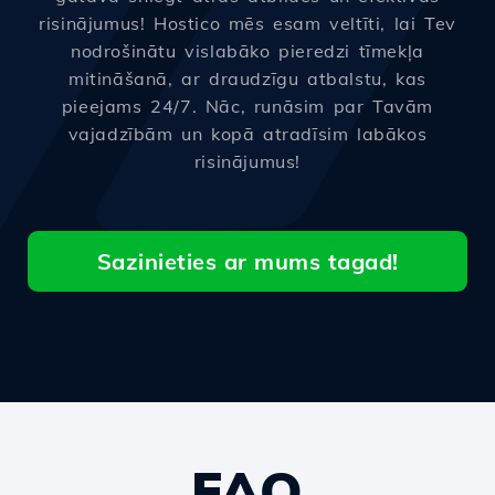
risinājumus! Hostico mēs esam veltīti, lai Tev
nodrošinātu vislabāko pieredzi tīmekļa
mitināšanā, ar draudzīgu atbalstu, kas
pieejams 24/7. Nāc, runāsim par Tavām
vajadzībām un kopā atradīsim labākos
risinājumus!
Sazinieties ar mums tagad!
FAQ