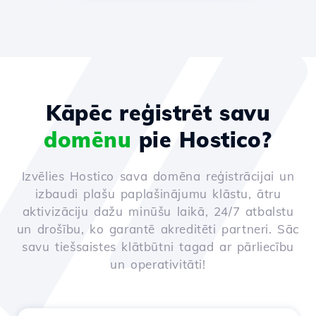
Kāpēc reģistrēt savu
domēnu
pie Hostico?
Izvēlies Hostico sava domēna reģistrācijai un
izbaudi plašu paplašinājumu klāstu, ātru
aktivizāciju dažu minūšu laikā, 24/7 atbalstu
un drošību, ko garantē akreditēti partneri. Sāc
savu tiešsaistes klātbūtni tagad ar pārliecību
un operativitāti!