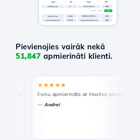
Pievienojies vairāk nekā
51,847
apmierināti klienti.
★★★★★
★
a un efektīva tehniskā atbalsta dienests.
Esmu apmierināts ar Hostico piedāvātajiem pak
Apsv
—
—
Andrei
V