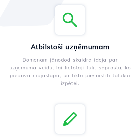
Atbilstoši uzņēmumam
Domenam jānodod skaidra ideja par
uzņēmuma veidu, lai lietotāji tūlīt saprastu, ko
piedāvā mājaslapa, un tiktu piesaistīti tālākai
izpētei.