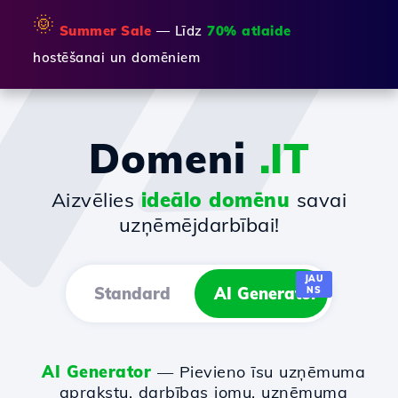
🌞
Summer Sale
— Līdz
70% atlaide
hostēšanai un domēniem
Domeni
.IT
Aizvēlies
ideālo domēnu
savai
uzņēmējdarbībai!
JAU
Standard
AI Generator
NS
AI Generator
— Pievieno īsu uzņēmuma
aprakstu, darbības jomu, uzņēmuma