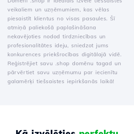
Domeni .shop ir ideālais izvēle tiešsaistes
veikaliem un uzņēmumiem, kas vēlas
piesaistīt klientus no visas pasaules. Šī
atmiņā paliekošā paplašināšana
nekavējoties nodod tirdzniecības un
profesionalitātes ideju, sniedzot jums
konkurences priekšrocības digitālajā vidē.
Reģistrējiet savu .shop domēnu tagad un
pārvērtiet savu uzņēmumu par iecienītu
galamērķi tiešsaistes iepirkšanās laikā!
Kā izvēlēties
perfektu