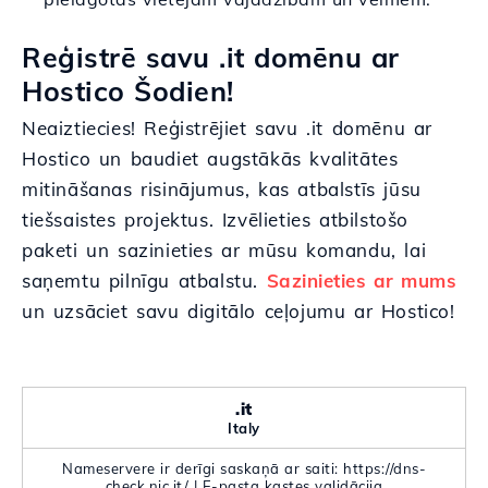
Reģistrē savu .it domēnu ar
Hostico Šodien!
Neaiztiecies! Reģistrējiet savu .it domēnu ar
Hostico un baudiet augstākās kvalitātes
mitināšanas risinājumus, kas atbalstīs jūsu
tiešsaistes projektus. Izvēlieties atbilstošo
paketi un sazinieties ar mūsu komandu, lai
saņemtu pilnīgu atbalstu.
Sazinieties ar mums
un uzsāciet savu digitālo ceļojumu ar Hostico!
.it
Italy
Nameservere ir derīgi saskaņā ar saiti: https://dns-
check.nic.it/ | E-pasta kastes validācija