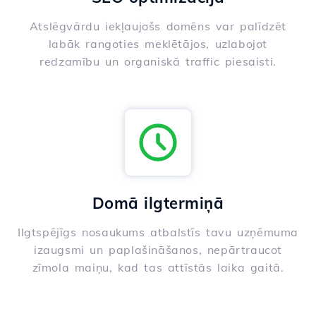
Atslēgvārdu iekļaujošs domēns var palīdzēt
labāk rangoties meklētājos, uzlabojot
redzamību un organiskā traffic piesaisti.
Domā ilgtermiņā
Ilgtspējīgs nosaukums atbalstīs tavu uzņēmuma
izaugsmi un paplašināšanos, nepārtraucot
zīmola maiņu, kad tas attīstās laika gaitā.