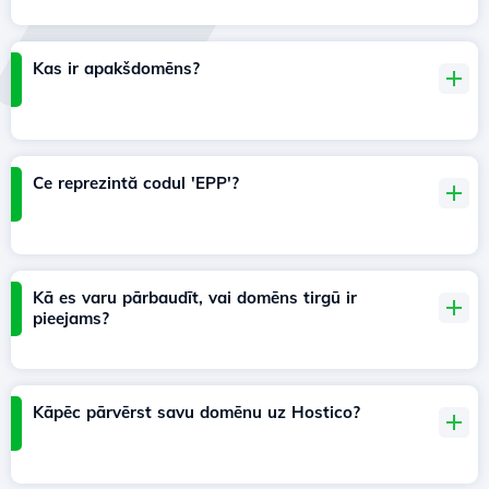
Kas ir apakšdomēns?
Ce reprezintă codul 'EPP'?
Kā es varu pārbaudīt, vai domēns tirgū ir
pieejams?
Kāpēc pārvērst savu domēnu uz Hostico?