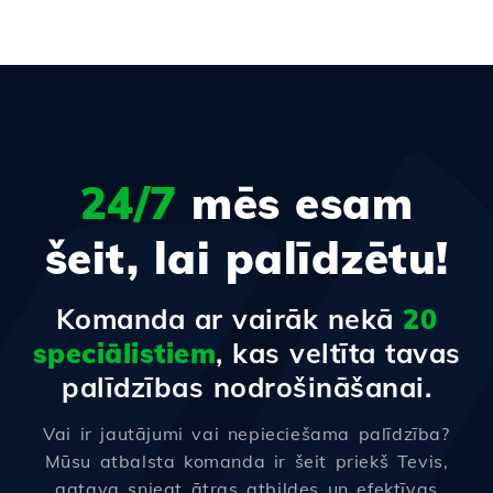
24/7
mēs esam
šeit, lai palīdzētu!
Komanda ar vairāk nekā
20
speciālistiem
, kas veltīta tavas
palīdzības nodrošināšanai.
Vai ir jautājumi vai nepieciešama palīdzība?
Mūsu atbalsta komanda ir šeit priekš Tevis,
gatava sniegt ātras atbildes un efektīvas