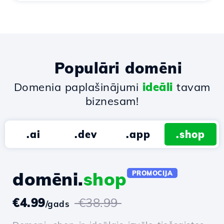
Populāri domēni
Domenia paplašinājumi
ideāli
tavam
biznesam!
.ai
.dev
.app
.shop
domēni.
shop
PROMOCIJA
€4.99
€38.99
/gads