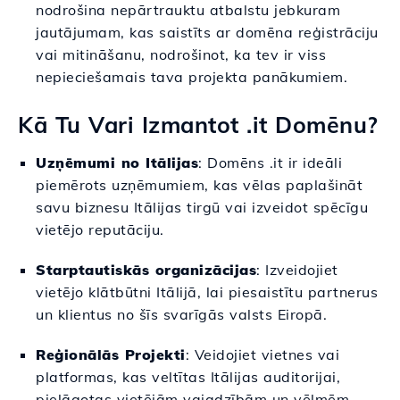
nodrošina nepārtrauktu atbalstu jebkuram
jautājumam, kas saistīts ar domēna reģistrāciju
vai mitināšanu, nodrošinot, ka tev ir viss
nepieciešamais tava projekta panākumiem.
Kā Tu Vari Izmantot .it Domēnu?
Uzņēmumi no Itālijas
: Domēns .it ir ideāli
piemērots uzņēmumiem, kas vēlas paplašināt
savu biznesu Itālijas tirgū vai izveidot spēcīgu
vietējo reputāciju.
Starptautiskās organizācijas
: Izveidojiet
vietējo klātbūtni Itālijā, lai piesaistītu partnerus
un klientus no šīs svarīgās valsts Eiropā.
Reģionālās Projekti
: Veidojiet vietnes vai
platformas, kas veltītas Itālijas auditorijai,
pielāgotas vietējām vajadzībām un vēlmēm.