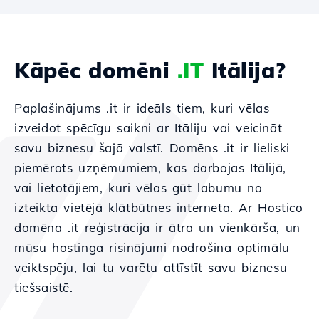
Kāpēc domēni
.IT
Itālija?
Paplašinājums .it ir ideāls tiem, kuri vēlas
izveidot spēcīgu saikni ar Itāliju vai veicināt
savu biznesu šajā valstī. Domēns .it ir lieliski
piemērots uzņēmumiem, kas darbojas Itālijā,
vai lietotājiem, kuri vēlas gūt labumu no
izteikta vietējā klātbūtnes interneta. Ar Hostico
domēna .it reģistrācija ir ātra un vienkārša, un
mūsu hostinga risinājumi nodrošina optimālu
veiktspēju, lai tu varētu attīstīt savu biznesu
tiešsaistē.