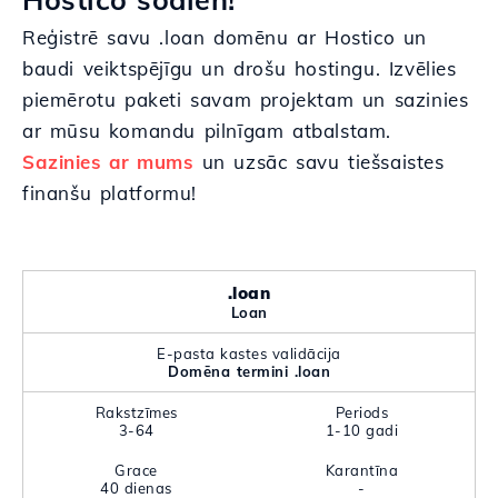
Reģistrē savu .loan domēnu ar Hostico un
baudi veiktspējīgu un drošu hostingu. Izvēlies
piemērotu paketi savam projektam un sazinies
ar mūsu komandu pilnīgam atbalstam.
Sazinies ar mums
un uzsāc savu tiešsaistes
finanšu platformu!
.loan
Loan
E-pasta kastes validācija
Domēna termini .loan
Rakstzīmes
Periods
3-64
1-10 gadi
Grace
Karantīna
40 dienas
-