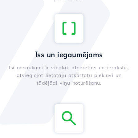
Īss un iegaumējams
Īsi nosaukumi ir vieglāk atcerēties un ierakstīt,
atvieglojot lietotāju atkārtotu piekļuvi un
tādējādi viņu noturēšanu.