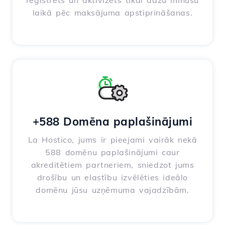
reģistrēts un aktivizēts tikai dažu minūšu
laikā pēc maksājuma apstiprināšanas.
+588 Domēna paplašinājumi
La Hostico, jums ir pieejami vairāk nekā
588 domēnu paplašinājumi caur
akreditētiem partneriem, sniedzot jums
drošību un elastību izvēlēties ideālo
domēnu jūsu uzņēmuma vajadzībām.