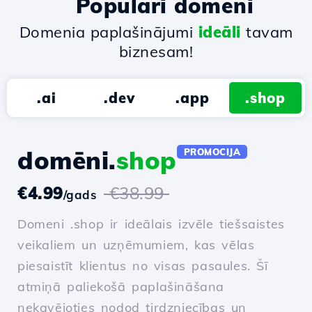
Populāri domēni
Domenia paplašinājumi
ideāli
tavam
biznesam!
.ai
.dev
.app
.shop
domēni.
shop
PROMOCIJA
€4.99
€38.99
/gads
Domeni .shop ir ideālais izvēle tiešsaistes
veikaliem un uzņēmumiem, kas vēlas
piesaistīt klientus no visas pasaules. Šī
atmiņā paliekošā paplašināšana
nekavējoties nodod tirdzniecības un