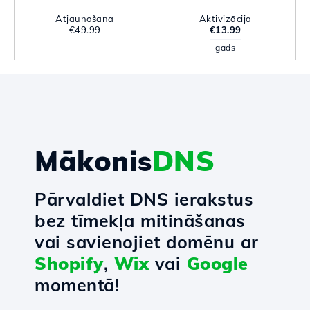
Atjaunošana
Aktivizācija
€49.99
€13.99
gads
Mākonis
DNS
Pārvaldiet DNS ierakstus
bez tīmekļa mitināšanas
vai savienojiet domēnu ar
Shopify
,
Wix
vai
Google
momentā!