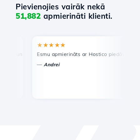
Pievienojies vairāk nekā
51,882
apmierināti klienti.
★★★★★
★★
a un efektīva tehniskā atbalsta dienests.
Esmu apmierināts ar Hostico piedāvātajiem pak
Apsv
—
—
Andrei
Va