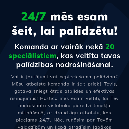
24/7
mēs esam
šeit, lai palīdzētu!
Komanda ar vairāk nekā
20
speciālistiem
, kas veltīta tavas
palīdzības nodrošināšanai.
Vai ir jautājumi vai nepieciešama palīdzība?
Mūsu atbalsta komanda ir šeit priekš Tevis,
gatava sniegt ātras atbildes un efektīvas
risinājumus! Hostico mēs esam veltīti, lai Tev
nodrošinātu vislabāko pieredzi tīmekļa
mitināšanā, ar draudzīgu atbalstu, kas
pieejams 24/7. Nāc, runāsim par Tavām
vajadzībām un kopā atradīsim labākos