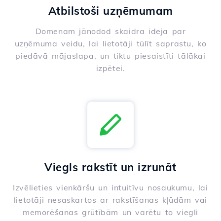
Atbilstoši uzņēmumam
Domenam jānodod skaidra ideja par
uzņēmuma veidu, lai lietotāji tūlīt saprastu, ko
piedāvā mājaslapa, un tiktu piesaistīti tālākai
izpētei.
Viegls rakstīt un izrunāt
Izvēlieties vienkāršu un intuitīvu nosaukumu, lai
lietotāji nesaskartos ar rakstīšanas kļūdām vai
memorēšanas grūtībām un varētu to viegli