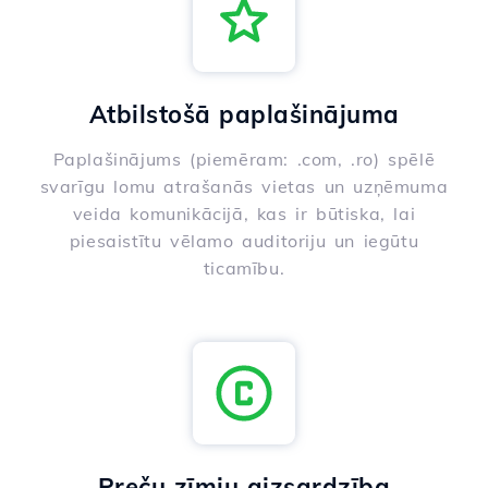
Atbilstošā paplašinājuma
Paplašinājums (piemēram: .com, .ro) spēlē
svarīgu lomu atrašanās vietas un uzņēmuma
veida komunikācijā, kas ir būtiska, lai
piesaistītu vēlamo auditoriju un iegūtu
ticamību.
Preču zīmju aizsardzība