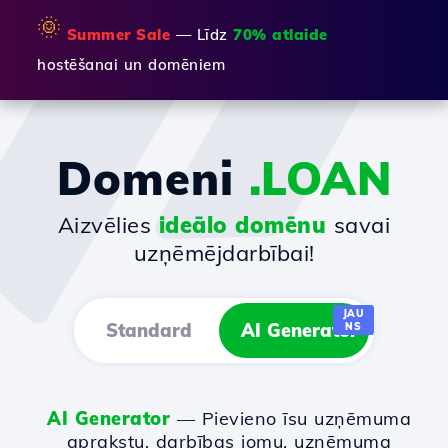
🌞
Summer Sale
— Līdz
70% atlaide
hostēšanai un domēniem
Domeni
.LOAN
Aizvēlies
ideālo domēnu
savai
uzņēmējdarbībai!
JAU
Standard
AI Generator
NS
AI Generator
— Pievieno īsu uzņēmuma
aprakstu, darbības jomu, uzņēmuma