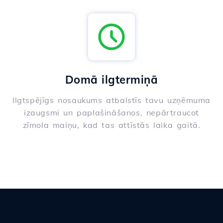
Domā ilgtermiņā
Ilgtspējīgs nosaukums atbalstīs tavu uzņēmuma
izaugsmi un paplašināšanos, nepārtraucot
zīmola maiņu, kad tas attīstās laika gaitā.