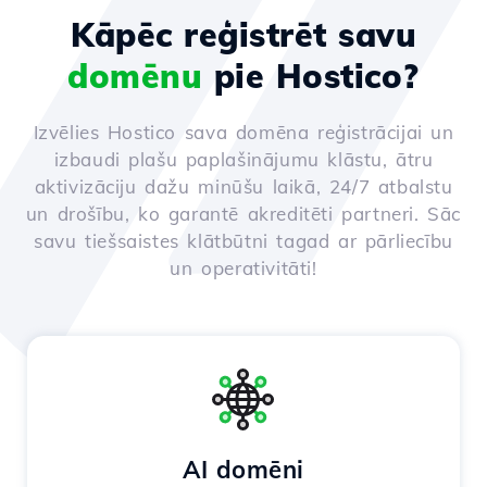
Kāpēc reģistrēt savu
domēnu
pie Hostico?
Izvēlies Hostico sava domēna reģistrācijai un
izbaudi plašu paplašinājumu klāstu, ātru
aktivizāciju dažu minūšu laikā, 24/7 atbalstu
un drošību, ko garantē akreditēti partneri. Sāc
savu tiešsaistes klātbūtni tagad ar pārliecību
un operativitāti!
AI domēni