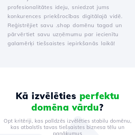
profesionalitātes ideju, sniedzot jums
konkurences priekšrocības digitālajā vidē.
Reģistrējiet savu .shop domēnu tagad un
pārvērtiet savu uzņēmumu par iecienītu
galamērķi tiešsaistes iepirkšanās laikā!
Kā izvēlēties
perfektu
domēna vārdu
?
Opt kritēriji, kas palīdzēs izvēlēties stabilu domēnu,
kas atbalstīs tavas tiešsaistes biznesa tēlu un
panākumus