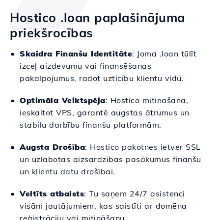
Hostico .loan paplašinājuma
priekšrocības
Skaidra Finanšu Identitāte
: Joma .loan tūlīt
izceļ aizdevumu vai finansēšanas
pakalpojumus, radot uzticību klientu vidū.
Optimāla Veiktspēja
: Hostico mitināšana,
ieskaitot VPS, garantē augstas ātrumus un
stabilu darbību finanšu platformām.
Augsta Drošība
: Hostico pakotnes ietver SSL
un uzlabotas aizsardzības pasākumus finanšu
un klientu datu drošībai.
Veltīts atbalsts
: Tu saņem 24/7 asistenci
visām jautājumiem, kas saistīti ar domēna
reģistrāciju vai mitināšanu.