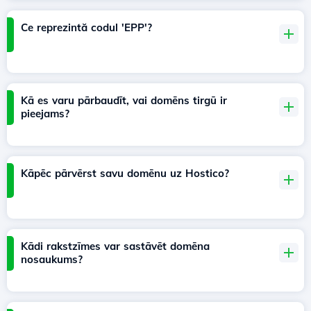
Ce reprezintă codul 'EPP'?
Kā es varu pārbaudīt, vai domēns tirgū ir
pieejams?
Kāpēc pārvērst savu domēnu uz Hostico?
Kādi rakstzīmes var sastāvēt domēna
nosaukums?