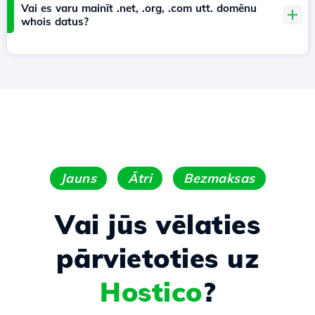
Vai es varu mainīt .net, .org, .com utt. domēnu
whois datus?
Jauns
Ātri
Bezmaksas
Vai jūs vēlaties
pārvietoties uz
Hostico
?