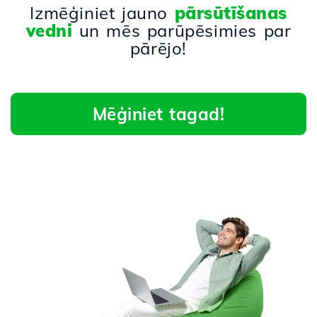
Izmēģiniet jauno
pārsūtīšanas
vedni
un mēs parūpēsimies par
pārējo!
Mēģiniet tagad!