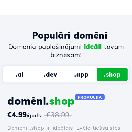
Populāri domēni
Domenia paplašinājumi
ideāli
tavam
biznesam!
.ai
.dev
.app
.shop
domēni.
shop
PROMOCIJA
€4.99
€38.99
/gads
Domeni .shop ir ideālais izvēle tiešsaistes