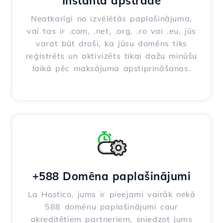
Instantā apstrāde
Neatkarīgi no izvēlētās paplašinājuma,
vai tas ir .com, .net, .org, .ro vai .eu, jūs
varat būt droši, ka jūsu domēns tiks
reģistrēts un aktivizēts tikai dažu minūšu
laikā pēc maksājuma apstiprināšanas.
+588 Domēna paplašinājumi
La Hostico, jums ir pieejami vairāk nekā
588 domēnu paplašinājumi caur
akreditētiem partneriem, sniedzot jums