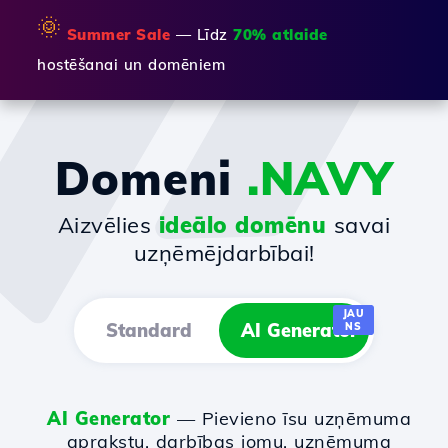
🌞
Summer Sale
— Līdz
70% atlaide
hostēšanai un domēniem
Domeni
.NAVY
Aizvēlies
ideālo domēnu
savai
uzņēmējdarbībai!
JAU
Standard
AI Generator
NS
AI Generator
— Pievieno īsu uzņēmuma
aprakstu, darbības jomu, uzņēmuma