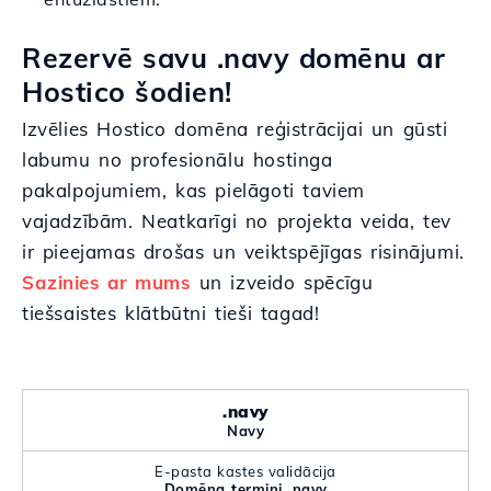
Rezervē savu .navy domēnu ar
Hostico šodien!
Izvēlies Hostico domēna reģistrācijai un gūsti
labumu no profesionālu hostinga
pakalpojumiem, kas pielāgoti taviem
vajadzībām. Neatkarīgi no projekta veida, tev
ir pieejamas drošas un veiktspējīgas risinājumi.
Sazinies ar mums
un izveido spēcīgu
tiešsaistes klātbūtni tieši tagad!
.navy
Navy
E-pasta kastes validācija
Domēna termini .navy