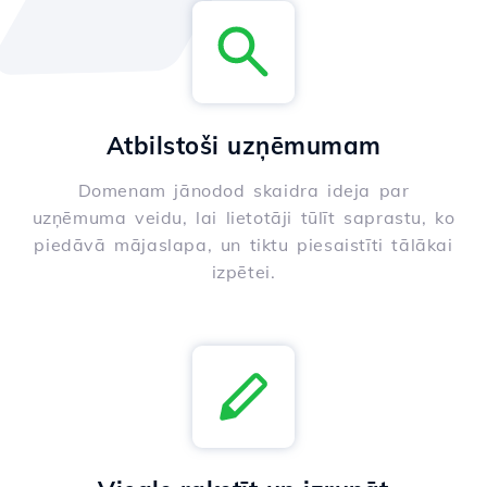
Atbilstoši uzņēmumam
Domenam jānodod skaidra ideja par
uzņēmuma veidu, lai lietotāji tūlīt saprastu, ko
piedāvā mājaslapa, un tiktu piesaistīti tālākai
izpētei.