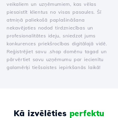
veikaliem un uzņēmumiem, kas vēlas
piesaistīt klientus no visas pasaules. Šī
atmiņā paliekošā paplašināšana
nekavējoties nodod tirdzniecības un
profesionalitātes ideju, sniedzot jums
konkurences priekšrocības digitālajā vidē.
Reģistrējiet savu .shop domēnu tagad un
pārvērtiet savu uzņēmumu par iecienītu
galamērķi tiešsaistes iepirkšanās laikā!
Kā izvēlēties
perfektu