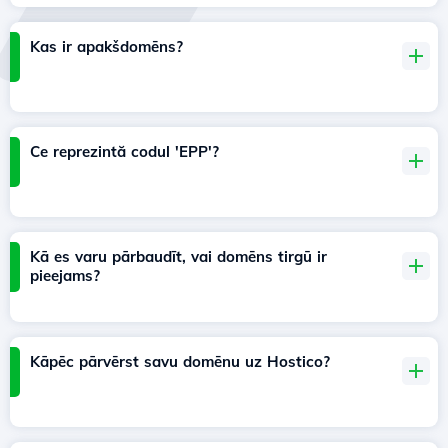
Kas ir apakšdomēns?
Ce reprezintă codul 'EPP'?
Kā es varu pārbaudīt, vai domēns tirgū ir
pieejams?
Kāpēc pārvērst savu domēnu uz Hostico?