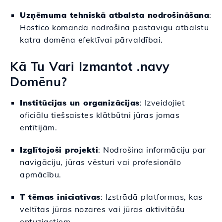
Uzņēmuma tehniskā atbalsta nodrošināšana
:
Hostico komanda nodrošina pastāvīgu atbalstu
katra domēna efektīvai pārvaldībai.
Kā Tu Vari Izmantot .navy
Domēnu?
Institūcijas un organizācijas
: Izveidojiet
oficiālu tiešsaistes klātbūtni jūras jomas
entītijām.
Izglītojoši projekti
: Nodrošina informāciju par
navigāciju, jūras vēsturi vai profesionālo
apmācību.
T tēmas iniciatīvas
: Izstrādā platformas, kas
veltītas jūras nozares vai jūras aktivitāšu
entuziastiem.