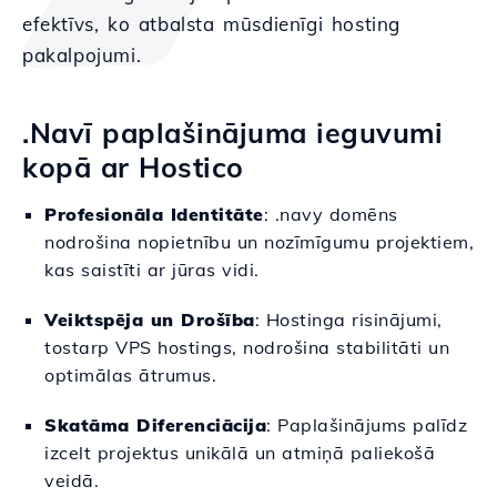
efektīvs, ko atbalsta mūsdienīgi hosting
pakalpojumi.
.Navī paplašinājuma ieguvumi
kopā ar Hostico
Profesionāla Identitāte
: .navy domēns
nodrošina nopietnību un nozīmīgumu projektiem,
kas saistīti ar jūras vidi.
Veiktspēja un Drošība
: Hostinga risinājumi,
tostarp VPS hostings, nodrošina stabilitāti un
optimālas ātrumus.
Skatāma Diferenciācija
: Paplašinājums palīdz
izcelt projektus unikālā un atmiņā paliekošā
veidā.