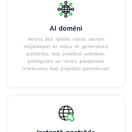
AI domēni
Atrast ātri ideālo vārdu savam
mājaslapai ar mūsu AI ģeneratora
palīdzību, kas piedāvā unikālas,
pielāgotas un uzreiz pieejamas
ieteikumus bez piepūles palaišanai!