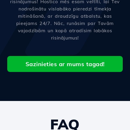
risinājumus! Hostico mēs esam veltīti, lai Tev
nodrošinātu vislabāko pieredzi tīmekļa
mitināšanā, ar draudzīgu atbalstu, kas
pieejams 24/7. Nāc, runāsim par Tavām
vajadzībām un kopā atradīsim labākos
risinājumus!
Sazinieties ar mums tagad!
FAQ