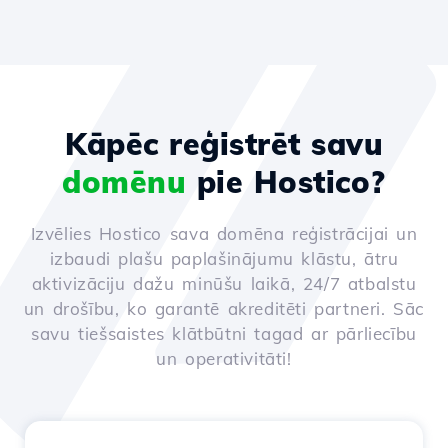
Kāpēc reģistrēt savu
domēnu
pie Hostico?
Izvēlies Hostico sava domēna reģistrācijai un
izbaudi plašu paplašinājumu klāstu, ātru
aktivizāciju dažu minūšu laikā, 24/7 atbalstu
un drošību, ko garantē akreditēti partneri. Sāc
savu tiešsaistes klātbūtni tagad ar pārliecību
un operativitāti!