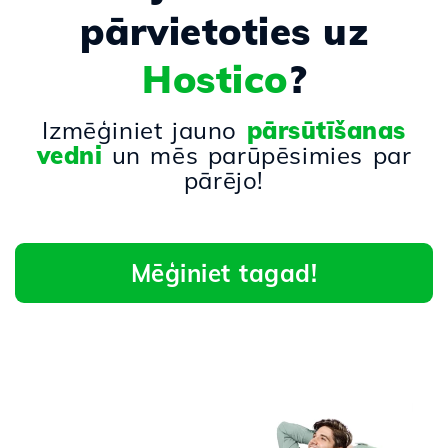
pārvietoties uz
Hostico
?
Izmēģiniet jauno
pārsūtīšanas
vedni
un mēs parūpēsimies par
pārējo!
Mēģiniet tagad!