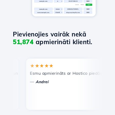
Pievienojies vairāk nekā
51,874
apmierināti klienti.
★★★★★
★★
a un efektīva tehniskā atbalsta dienests.
Esmu apmierināts ar Hostico piedāvātajiem pak
Apsve
—
—
Andrei
Va