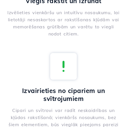
Viegls rakstīt un izrunāt
Izvēlieties vienkāršu un intuitīvu nosaukumu, lai
lietotāji nesaskartos ar rakstīšanas kļūdām vai
memorēšanas grūtībām un varētu to viegli
nodot citiem.
Izvairieties no cipariem un
svītrojumiem
Cipari un svītrovi var radīt neskaidrības un
kļūdas rakstīšanā; vienkāršs nosaukums, bez
šiem elementiem, būs vieglāk pieejams pareizi