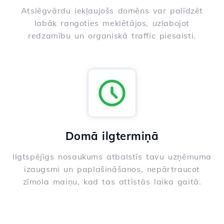
Atslēgvārdu iekļaujošs domēns var palīdzēt
labāk rangoties meklētājos, uzlabojot
redzamību un organiskā traffic piesaisti.
Domā ilgtermiņā
Ilgtspējīgs nosaukums atbalstīs tavu uzņēmuma
izaugsmi un paplašināšanos, nepārtraucot
zīmola maiņu, kad tas attīstās laika gaitā.