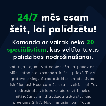
24/7
mēs esam
šeit, lai palīdzētu!
Komanda ar vairāk nekā
20
speciālistiem
, kas veltīta tavas
palīdzības nodrošināšanai.
Vai ir jautājumi vai nepieciešama palīdzība?
Mūsu atbalsta komanda ir šeit priekš Tevis,
gatava sniegt ātras atbildes un efektīvas
risinājumus! Hostico mēs esam veltīti, lai Tev
nodrošinātu vislabāko pieredzi tīmekļa
mitināšanā, ar draudzīgu atbalstu, kas
pieejams 24/7. Nāc, runāsim par Tavām