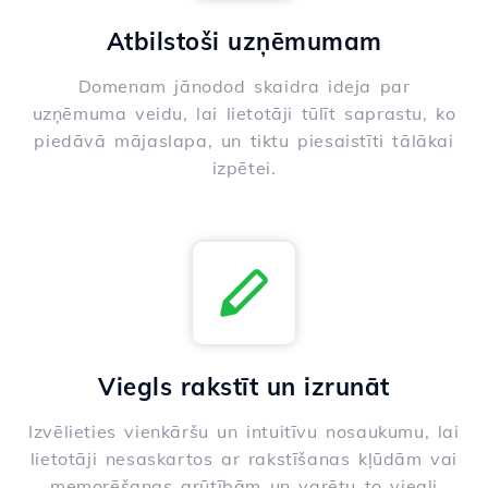
Atbilstoši uzņēmumam
Domenam jānodod skaidra ideja par
uzņēmuma veidu, lai lietotāji tūlīt saprastu, ko
piedāvā mājaslapa, un tiktu piesaistīti tālākai
izpētei.
Viegls rakstīt un izrunāt
Izvēlieties vienkāršu un intuitīvu nosaukumu, lai
lietotāji nesaskartos ar rakstīšanas kļūdām vai
memorēšanas grūtībām un varētu to viegli