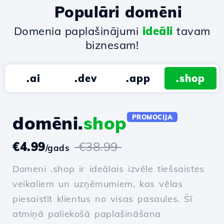
Populāri domēni
Domenia paplašinājumi
ideāli
tavam
biznesam!
.ai
.dev
.app
.shop
domēni.
shop
PROMOCIJA
€4.99
€38.99
/gads
Domeni .shop ir ideālais izvēle tiešsaistes
veikaliem un uzņēmumiem, kas vēlas
piesaistīt klientus no visas pasaules. Šī
atmiņā paliekošā paplašināšana