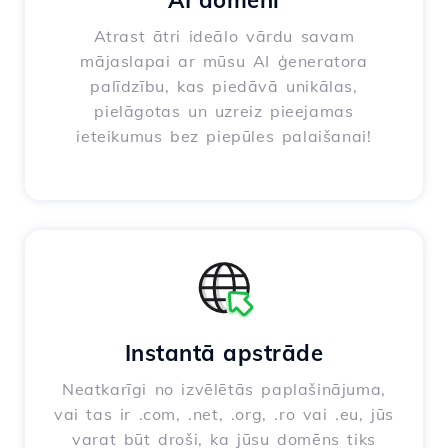
AI domēni
Atrast ātri ideālo vārdu savam
mājaslapai ar mūsu AI ģeneratora
palīdzību, kas piedāvā unikālas,
pielāgotas un uzreiz pieejamas
ieteikumus bez piepūles palaišanai!
Instantā apstrāde
Neatkarīgi no izvēlētās paplašinājuma,
vai tas ir .com, .net, .org, .ro vai .eu, jūs
varat būt droši, ka jūsu domēns tiks