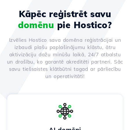
Kāpēc reģistrēt savu
domēnu
pie Hostico?
Izvēlies Hostico sava domēna reģistrācijai un
izbaudi plašu paplašinājumu klāstu, ātru
aktivizāciju dažu minūšu laikā, 24/7 atbalstu
un drošību, ko garantē akreditēti partneri. Sāc
savu tiešsaistes klātbūtni tagad ar pārliecību
un operativitāti!