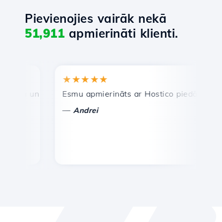
Pievienojies vairāk nekā
51,911
apmierināti klienti.
★★★★★
★
ra un efektīva tehniskā atbalsta dienests.
Esmu apmierināts ar Hostico piedāvātajiem pa
Aps
—
—
Andrei
V