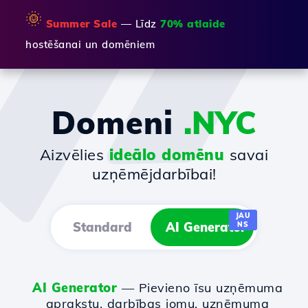
🌞
Summer Sale
— Līdz
70% atlaide
hostēšanai un domēniem
Domeni
.NYC
Aizvēlies
ideālo domēnu
savai
uzņēmējdarbībai!
JAU
Standard
AI Generator
NS
AI Generator
— Pievieno īsu uzņēmuma
aprakstu, darbības jomu, uzņēmuma