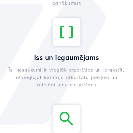
panākumus
Īss un iegaumējams
Īsi nosaukumi ir vieglāk atcerēties un ierakstīt,
atvieglojot lietotāju atkārtotu piekļuvi un
tādējādi viņu noturēšanu.