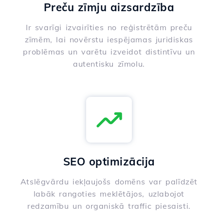
Preču zīmju aizsardzība
Ir svarīgi izvairīties no reģistrētām preču
zīmēm, lai novērstu iespējamas juridiskas
problēmas un varētu izveidot distintīvu un
autentisku zīmolu.
SEO optimizācija
Atslēgvārdu iekļaujošs domēns var palīdzēt
labāk rangoties meklētājos, uzlabojot
redzamību un organiskā traffic piesaisti.