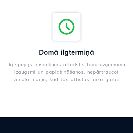
Domā ilgtermiņā
Ilgtspējīgs nosaukums atbalstīs tavu uzņēmuma
izaugsmi un paplašināšanos, nepārtraucot
zīmola maiņu, kad tas attīstās laika gaitā.