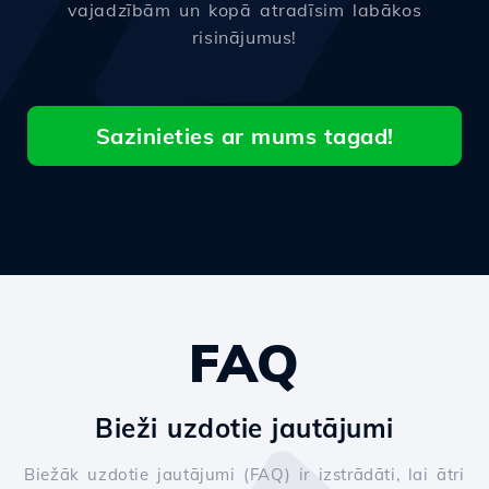
vajadzībām un kopā atradīsim labākos
risinājumus!
Sazinieties ar mums tagad!
FAQ
Bieži uzdotie jautājumi
Biežāk uzdotie jautājumi (FAQ) ir izstrādāti, lai ātri