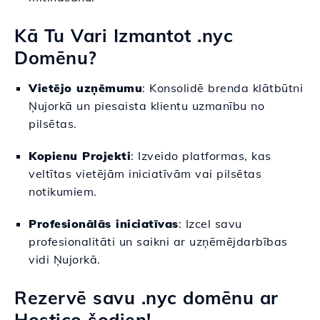
Kā Tu Vari Izmantot .nyc
Domēnu?
Vietējo uzņēmumu
: Konsolidē brenda klātbūtni
Ņujorkā un piesaista klientu uzmanību no
pilsētas.
Kopienu Projekti
: Izveido platformas, kas
veltītas vietējām iniciatīvām vai pilsētas
notikumiem.
Profesionālās iniciatīvas
: Izcel savu
profesionalitāti un saikni ar uzņēmējdarbības
vidi Ņujorkā.
Rezervē savu .nyc domēnu ar
Hostico šodien!