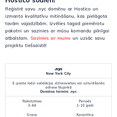
Reģistrē savu .nyc domēnu ar Hostico un
izmanto kvalitatīvu mitināšanu, kas pielāgota
tavām vajadzībām. Izvēlies tagad piemērotu
pakotni un sazinies ar mūsu komandu pilnīgai
atbalstam.
Sazinies ar mums
un uzsāc savu
projektu tiešsaistē!
.nyc
New York City
E-pasta lodzi validācija, dzīvesvietas vai uzturēšanās
adrese Ņujorkā
Domēna termini .nyc
Rakstzīmes
Periods
3-64
1-10 gadi
Grace
Karantīna