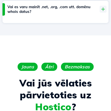
Vai es varu mainīt .net, .org, .com utt. domēnu
whois datus?
Jauns
Ātri
Bezmaksas
Vai jūs vēlaties
pārvietoties uz
Hostico
?