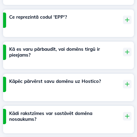
Ce reprezintă codul 'EPP'?
Kā es varu pārbaudīt, vai domēns tirgū ir
pieejams?
Kāpēc pārvērst savu domēnu uz Hostico?
Kādi rakstzīmes var sastāvēt domēna
nosaukums?