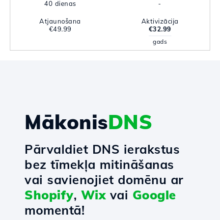
40 dienas
-
Atjaunošana
Aktivizācija
€49.99
€32.99
gads
Mākonis
DNS
Pārvaldiet DNS ierakstus
bez tīmekļa mitināšanas
vai savienojiet domēnu ar
Shopify
,
Wix
vai
Google
momentā!