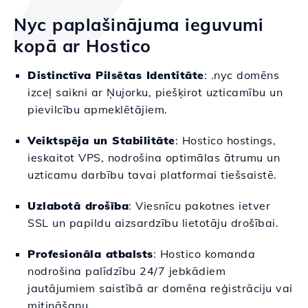
Nyc paplašinājuma ieguvumi
kopā ar Hostico
Distinctīva Pilsētas Identitāte
: .nyc domēns
izceļ saikni ar Ņujorku, piešķirot uzticamību un
pievilcību apmeklētājiem.
Veiktspēja un Stabilitāte
: Hostico hostings,
ieskaitot VPS, nodrošina optimālas ātrumu un
uzticamu darbību tavai platformai tiešsaistē.
Uzlabotā drošība
: Viesnīcu pakotnes ietver
SSL un papildu aizsardzību lietotāju drošībai.
Profesionāla atbalsts
: Hostico komanda
nodrošina palīdzību 24/7 jebkādiem
jautājumiem saistībā ar domēna reģistrāciju vai
mitināšanu.