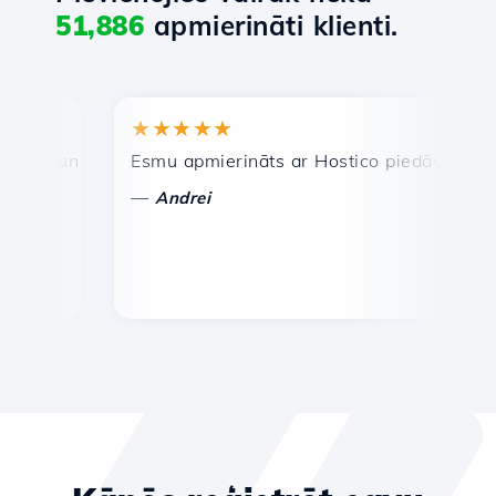
51,886
apmierināti klienti.
★★★★★
★★
a un efektīva tehniskā atbalsta dienests.
Esmu apmierināts ar Hostico piedāvātajiem pak
Apsv
—
—
Andrei
Va