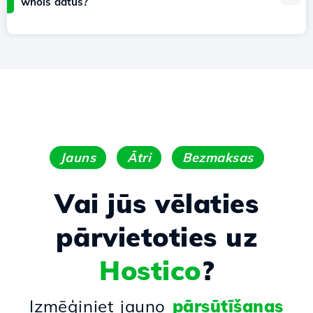
whois datus?
Jauns
Ātri
Bezmaksas
Vai jūs vēlaties
pārvietoties uz
Hostico
?
Izmēģiniet jauno
pārsūtīšanas