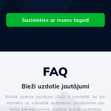
Sazinieties ar mums tagad!
FAQ
Bieži uzdotie jautājumi
Biežāk uzdotie jautājumi (FAQ) ir izstrādāti, lai ātri
atbildētu uz visbiežāk uzdotajiem jautājumiem par
mūsu pakalpojumiem. Izpētiet biežāk uzdotajos