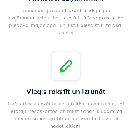
Domenam jānodod skaidra ideja par
uzņēmuma veidu, lai lietotāji tūlīt saprastu, ko
piedāvā mājaslapa, un tiktu piesaistīti tālākai
izpētei.
Viegls rakstīt un izrunāt
Izvēlieties vienkāršu un intuitīvu nosaukumu, lai
lietotāji nesaskartos ar rakstīšanas kļūdām vai
memorēšanas grūtībām un varētu to viegli
nodot citiem.