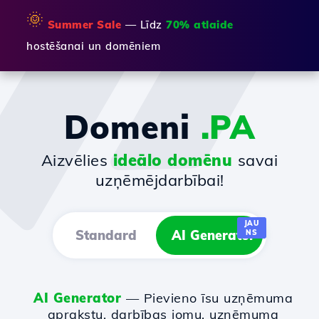
🌞
Summer Sale
— Līdz
70% atlaide
hostēšanai un domēniem
Domeni
.PA
Aizvēlies
ideālo domēnu
savai
uzņēmējdarbībai!
JAU
Standard
AI Generator
NS
AI Generator
— Pievieno īsu uzņēmuma
aprakstu, darbības jomu, uzņēmuma