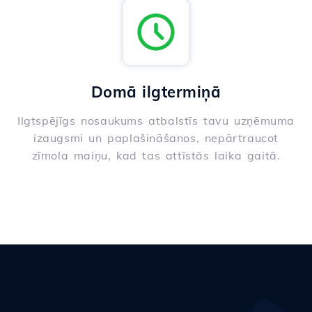
Domā ilgtermiņā
Ilgtspējīgs nosaukums atbalstīs tavu uzņēmuma
izaugsmi un paplašināšanos, nepārtraucot
zīmola maiņu, kad tas attīstās laika gaitā.