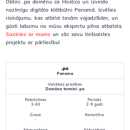
Obtini .pa domēnu ca Hostico un izveido
nozīmīgu digitālo klātbūtni Panamā. Izvēlies
risinājumu, kas atbilst tavām vajadzībām, un
gūsti labumu no mūsu ekspertu pilna atbalsta.
Sazinies ar mums
un sāc savu tiešsaistes
projektu ar pārliecību!
.pa
Panama
Vairākas prasības
Domēna termini .pa
Rakstzīmes
Periods
3-63
2-9 gadi
Grace
Karantīna
-
-
Atjaunošana
Aktivizācija