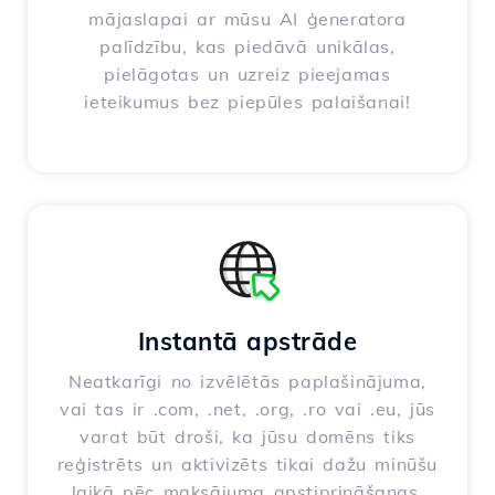
mājaslapai ar mūsu AI ģeneratora
palīdzību, kas piedāvā unikālas,
pielāgotas un uzreiz pieejamas
ieteikumus bez piepūles palaišanai!
Instantā apstrāde
Neatkarīgi no izvēlētās paplašinājuma,
vai tas ir .com, .net, .org, .ro vai .eu, jūs
varat būt droši, ka jūsu domēns tiks
reģistrēts un aktivizēts tikai dažu minūšu
laikā pēc maksājuma apstiprināšanas.