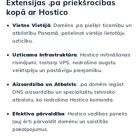
Extensijas .pa priekšrocības
kopā ar Hostico
Vietne Vietējā
: Domēns .pa piešķir ticamību un
atbilstību Panamā, palielinot vietējo lietotāju
uzticību.
Uzticama Infrastruktūra
: Hostico mitināšanas
risinājumi, tostarp VPS, nodrošina augstu
veiktspēju un pastāvīgu pieejamību.
Aizsardzība un Atbalsts
: .pa domēni iegūst
DNS aizsardzību un specializētu tehnisko
atbalstu, ko nodrošina Hostico komanda.
Efektīva pārvaldība
: Hostico vadības panelis
ļauj ērti pārvaldīt domēnu un saistītās
pakalpojumus.