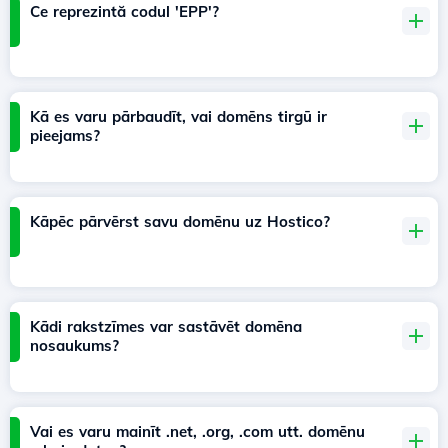
Ce reprezintă codul 'EPP'?
Kā es varu pārbaudīt, vai domēns tirgū ir
pieejams?
Kāpēc pārvērst savu domēnu uz Hostico?
Kādi rakstzīmes var sastāvēt domēna
nosaukums?
Vai es varu mainīt .net, .org, .com utt. domēnu