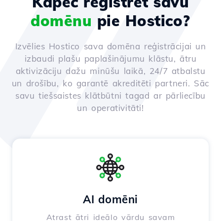
Kāpēc reģistrēt savu
domēnu
pie Hostico?
Izvēlies Hostico sava domēna reģistrācijai un
izbaudi plašu paplašinājumu klāstu, ātru
aktivizāciju dažu minūšu laikā, 24/7 atbalstu
un drošību, ko garantē akreditēti partneri. Sāc
savu tiešsaistes klātbūtni tagad ar pārliecību
un operativitāti!
AI domēni
Atrast ātri ideālo vārdu savam