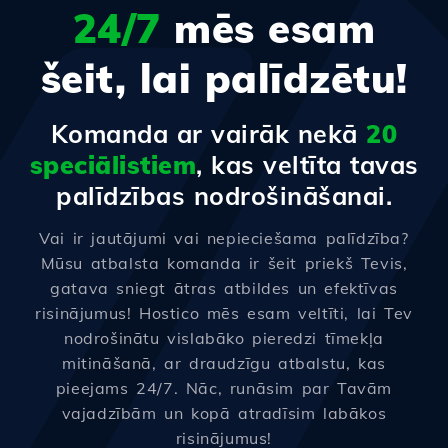
24/7
mēs esam
šeit, lai palīdzētu!
Komanda ar vairāk nekā
20
speciālistiem
, kas veltīta tavas
palīdzības nodrošināšanai.
Vai ir jautājumi vai nepieciešama palīdzība?
Mūsu atbalsta komanda ir šeit priekš Tevis,
gatava sniegt ātras atbildes un efektīvas
risinājumus! Hostico mēs esam veltīti, lai Tev
nodrošinātu vislabāko pieredzi tīmekļa
mitināšanā, ar draudzīgu atbalstu, kas
pieejams 24/7. Nāc, runāsim par Tavām
vajadzībām un kopā atradīsim labākos
risinājumus!