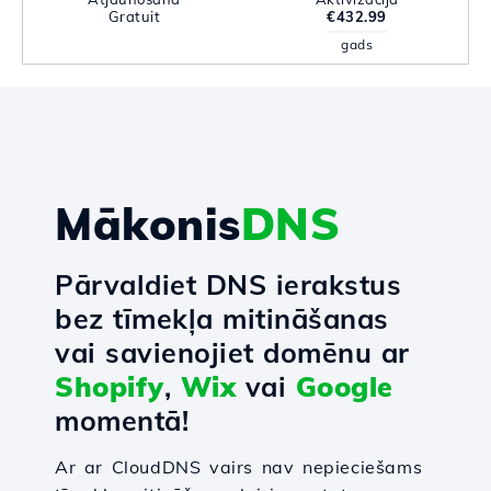
Gratuit
€432.99
gads
Mākonis
DNS
Pārvaldiet DNS ierakstus
bez tīmekļa mitināšanas
vai savienojiet domēnu ar
Shopify
,
Wix
vai
Google
momentā!
Ar ar CloudDNS vairs nav nepieciešams