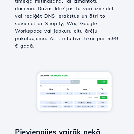
tīmekļa mitināšana, lai izmantotu
domēnu. Dažās klikšķos tu vari izveidot
vai rediģēt DNS ierakstus un ātri to
savienot ar Shopify, Wix, Google
Workspace vai jebkuru citu ārēju
pakalpojumu. Ātri, intuitīvi, tikai par 5.99
€ gadā.
Pievienojies vairāk nekā