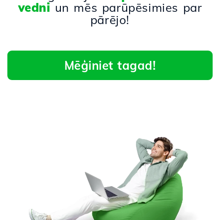
vedni
un mēs parūpēsimies par
pārējo!
Mēģiniet tagad!