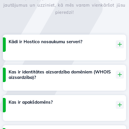
jautājumus un uzziniet, kā mēs varam vienkāršot jūsu
pieredzi!
Kādi ir Hostico nosaukumu serveri?
Kas ir identitātes aizsardzība domēniem (WHOIS
aizsardzība)?
Kas ir apakšdomēns?