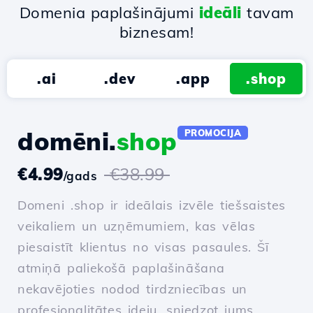
Domenia paplašinājumi
ideāli
tavam
biznesam!
.ai
.dev
.app
.shop
domēni.
shop
PROMOCIJA
€4.99
€38.99
/gads
Domeni .shop ir ideālais izvēle tiešsaistes
veikaliem un uzņēmumiem, kas vēlas
piesaistīt klientus no visas pasaules. Šī
atmiņā paliekošā paplašināšana
nekavējoties nodod tirdzniecības un
profesionalitātes ideju, sniedzot jums