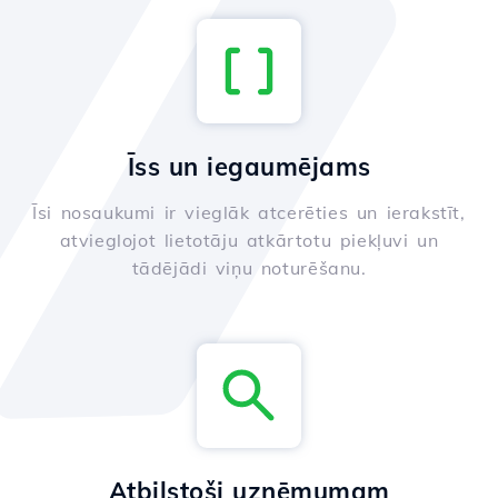
Īss un iegaumējams
Īsi nosaukumi ir vieglāk atcerēties un ierakstīt,
atvieglojot lietotāju atkārtotu piekļuvi un
tādējādi viņu noturēšanu.
Atbilstoši uzņēmumam