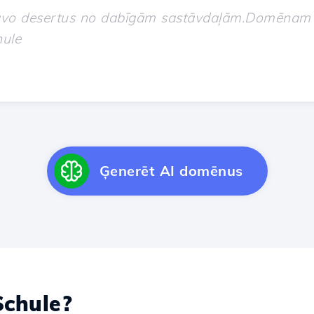
Ģenerēt AI domēnus
chule?