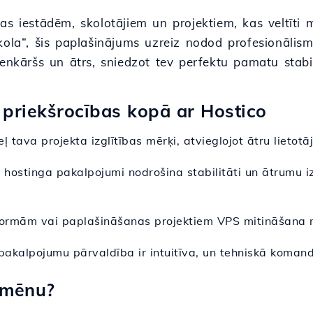
tības iestādēm, skolotājiem un projektiem, kas veltīti
kola”, šis paplašinājums uzreiz nodod profesionālism
enkāršs un ātrs, sniedzot tev perfektu pamatu stabil
 priekšrocības kopā ar Hostico
ceļ tava projekta izglītības mērķi, atvieglojot ātru lietot
e hostinga pakalpojumi nodrošina stabilitāti un ātrumu 
formām vai paplašināšanas projektiem VPS mitināšana no
akalpojumu pārvaldība ir intuitīva, un tehniskā komand
omēnu?