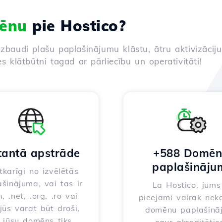
ēnu
pie Hostico?
izbaudi plašu paplašinājumu klāstu, ātru aktivizācij
es klātbūtni tagad ar pārliecību un operativitāti!
tantā apstrāde
+588 Domē
paplašināju
karīgi no izvēlētās
šinājuma, vai tas ir
La Hostico, jums 
, .net, .org, .ro vai
pieejami vairāk nek
 jūs varat būt droši,
domēnu paplašinā
 jūsu domēns tiks