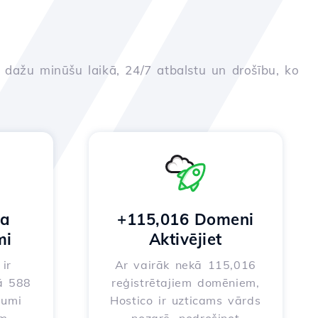
u dažu minūšu laikā, 24/7 atbalstu un drošību, ko
na
+115,016 Domeni
mi
Aktivējiet
ir
Ar vairāk nekā 115,016
ā 588
reģistrētajiem domēniem,
jumi
Hostico ir uzticams vārds