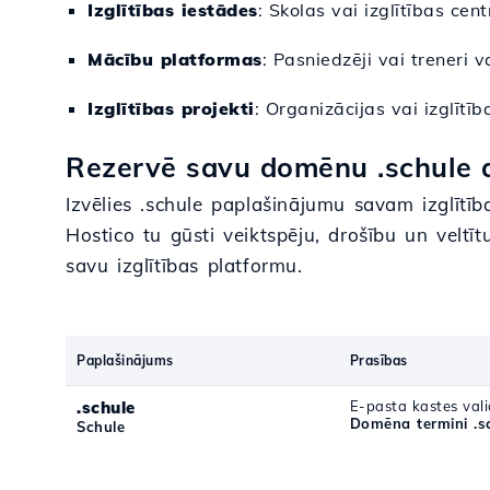
Izglītības iestādes
: Skolas vai izglītības cen
Mācību platformas
: Pasniedzēji vai treneri 
Izglītības projekti
: Organizācijas vai izglītī
Rezervē savu domēnu .schule a
Izvēlies .schule paplašinājumu savam izglītī
Hostico tu gūsti veiktspēju, drošību un veltīt
savu izglītības platformu.
Paplašinājums
Prasības
.schule
E-pasta kastes vali
Domēna termini .s
Schule