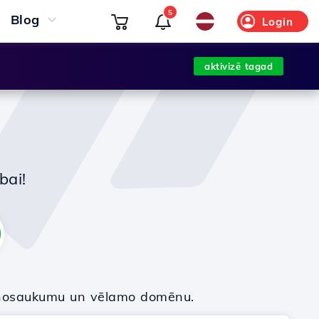
5
Blog
Login
aktivizē tagad
bai!
nosaukumu un vēlamo domēnu.