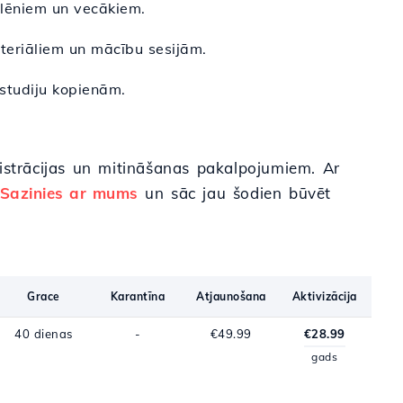
kolēniem un vecākiem.
materiāliem un mācību sesijām.
s studiju kopienām.
istrācijas un mitināšanas pakalpojumiem. Ar
Sazinies ar mums
un sāc jau šodien būvēt
Grace
Karantīna
Atjaunošana
Aktivizācija
40 dienas
-
€49.99
€28.99
gads