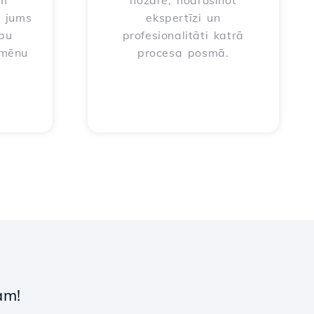
em
nozarē, nodrošinot
t jums
ekspertīzi un
ību
profesionalitāti katrā
omēnu
procesa posmā.
a
am!