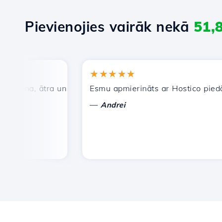
Pievienojies vairāk nekā
51,
★★★★★
ena, ātra un efektīva tehniskā atbalsta dienests.
Esmu apmierināts ar Hostico piedāvāta
—
Andrei