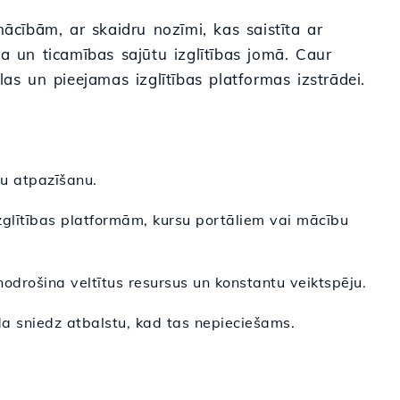
 mācībām, ar skaidru nozīmi, kas saistīta ar
a un ticamības sajūtu izglītības jomā. Caur
as un pieejamas izglītības platformas izstrādei.
āju atpazīšanu.
izglītības platformām, kursu portāliem vai mācību
drošina veltītus resursus un konstantu veiktspēju.
a sniedz atbalstu, kad tas nepieciešams.