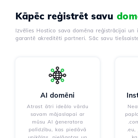
Kāpēc reģistrēt savu
dom
Izvēlies Hostico sava domēna reģistrācijai un 
garantē akreditēti partneri. Sāc savu tiešsaist
AI domēni
Ins
Atrast ātri ideālo vārdu
Neat
savam mājaslapai ar
papla
mūsu AI ģeneratora
.com
palīdzību, kas piedāvā
.eu,
unikālas, pielāgotas un
ka