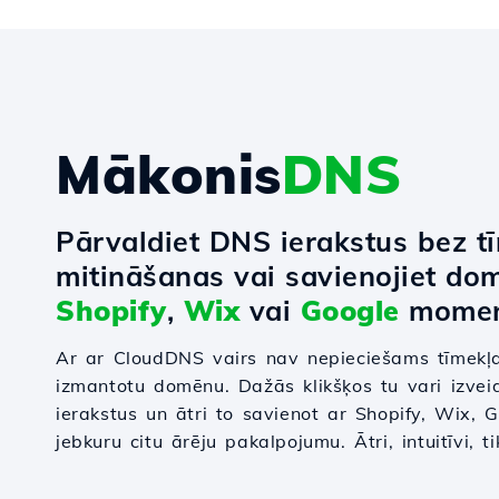
Mākonis
DNS
Pārvaldiet DNS ierakstus bez t
mitināšanas vai savienojiet do
Shopify
,
Wix
vai
Google
momen
Ar ar CloudDNS vairs nav nepieciešams tīmekļa
izmantotu domēnu. Dažās klikšķos tu vari izvei
ierakstus un ātri to savienot ar Shopify, Wix,
jebkuru citu ārēju pakalpojumu. Ātri, intuitīvi, 