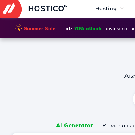
HOSTICO
™
Hosting
🌞
Summer Sale
— Līdz
70% atlaide
hostēšanai u
Aiz
AI Generator
— Pievieno īs