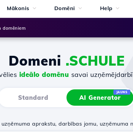
Mākonis
Domēni
Help
n domēniem
Domeni
.SCHULE
vēlies
ideālo domēnu
savai uzņēmējdarbī
JAUNS
Standard
AI Generator
u uzņēmuma aprakstu, darbības jomu, uzņēmuma 