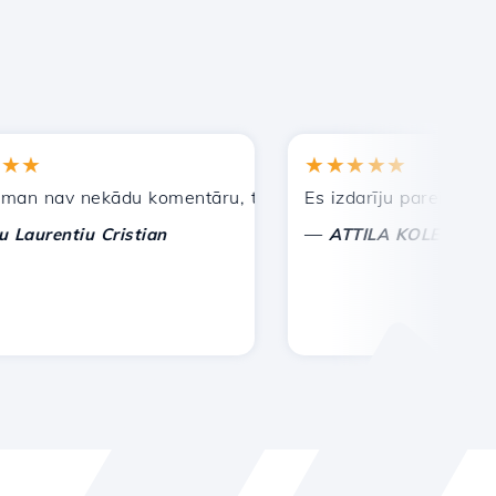
★★★★★
nav nekādu komentāru, tikai lai novērtētu. Ar īpašu uzman
Es izdarīju pareizo izvēli,
—
rentiu Cristian
ATTILA KOLES