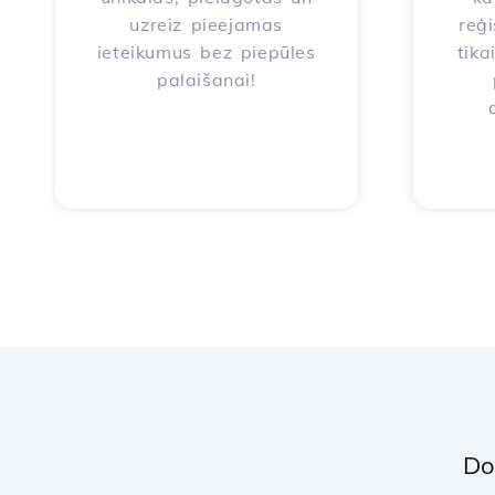
uzreiz pieejamas
reģi
ieteikumus bez piepūles
tika
palaišanai!
Do