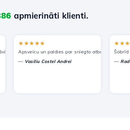
886
apmierināti klienti.
★★★★★
★★★★★
jiem pakalpojumiem. Esmu ieteicis jūs citiem paziņām.
Apsveicu un paldies par sniegto atbalstu!
Šobrīd man 
—
—
Vasiliu Costel Andrei
Radu Lau