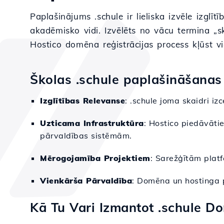
Paplašinājums .schule ir lieliska izvēle izglī
akadēmisko vidi. Izvēlēts no vācu termina „s
Hostico domēna reģistrācijas process kļūst vi
Školas .schule paplašināšanas
Izglītības Relevanse
: .schule joma skaidri iz
Uzticama Infrastruktūra
: Hostico piedāvāti
pārvaldības sistēmām.
Mērogojamība Projektiem
: Sarežģītām plat
Vienkārša Pārvaldība
: Domēna un hostinga p
Kā Tu Vari Izmantot .schule D