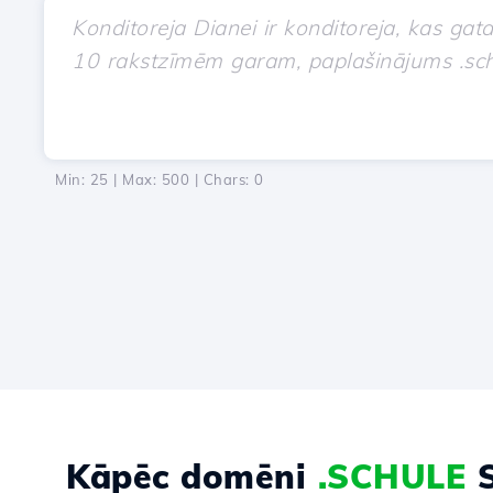
Min: 25 | Max: 500 | Chars:
0
Kāpēc domēni
.SCHULE
S