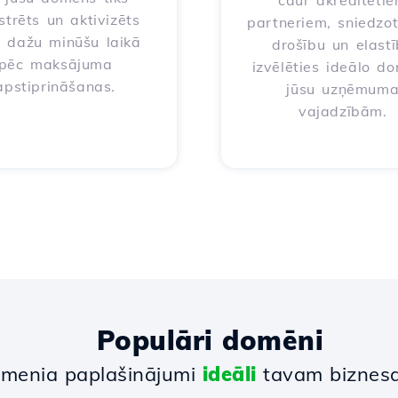
caur akreditēti
strēts un aktivizēts
partneriem, sniedzo
i dažu minūšu laikā
drošību un elast
pēc maksājuma
izvēlēties ideālo d
apstiprināšanas.
jūsu uzņēmum
vajadzībām.
Populāri domēni
menia paplašinājumi
ideāli
tavam biznes