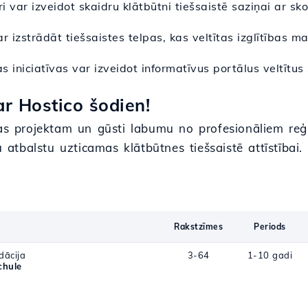
tri var izveidot skaidru klātbūtni tiešsaistē saziņai ar s
var izstrādāt tiešsaistes telpas, kas veltītas izglītības 
bas iniciatīvas var izveidot informatīvus portālus veltītu
r Hostico šodien!
bas projektam un gūsti labumu no profesionāliem reģ
u atbalstu uzticamas klātbūtnes tiešsaistē attīstībai.
Rakstzīmes
Periods
dācija
3-64
1-10 gadi
chule