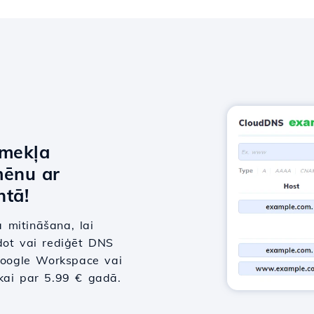
īmekļa
mēnu ar
tā!
 mitināšana, lai
dot vai rediģēt DNS
 Google Workspace vai
tikai par 5.99 € gadā.